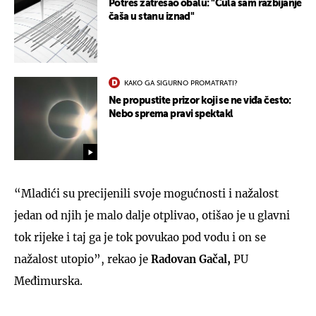
Potres zatresao obalu: "Čula sam razbijanje
čaša u stanu iznad"
KAKO GA SIGURNO PROMATRATI?
Ne propustite prizor koji se ne viđa često:
Nebo sprema pravi spektakl
“Mladići su precijenili svoje mogućnosti i nažalost
jedan od njih je malo dalje otplivao, otišao je u glavni
tok rijeke i taj ga je tok povukao pod vodu i on se
nažalost utopio”, rekao je
Radovan Gačal,
PU
Međimurska.