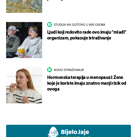
STUDIJA NA GOTOVO 1.900 OSOBA
Ljudi koji redovito rade ovo imaju “mlađi”
organizam, pokazuje istraživanje
NOVO ISTRAŽIVANJE
Hormonska terapija u menopauzi: Žene
koje je koriste imaju znatno manji rizik od
ovoga