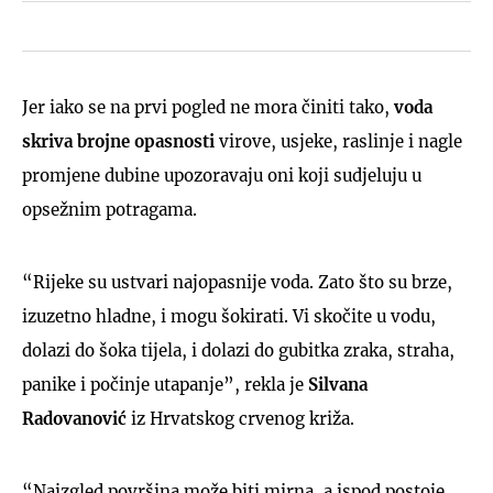
Jer iako se na prvi pogled ne mora činiti tako,
voda
skriva brojne opasnosti
virove, usjeke, raslinje i nagle
promjene dubine upozoravaju oni koji sudjeluju u
opsežnim potragama.
“Rijeke su ustvari najopasnije voda. Zato što su brze,
izuzetno hladne, i mogu šokirati. Vi skočite u vodu,
dolazi do šoka tijela, i dolazi do gubitka zraka, straha,
panike i počinje utapanje”, rekla je
Silvana
Radovanović
iz Hrvatskog crvenog križa.
“Naizgled površina može biti mirna, a ispod postoje