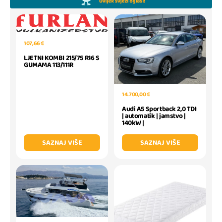
107,66 €
LJETNI KOMBI 215/75 R16 S
GUMAMA 113/111R
14.700,00 €
Audi A5 Sportback 2,0 TDI
| automatik | jamstvo |
140kW |
SAZNAJ VIŠE
SAZNAJ VIŠE