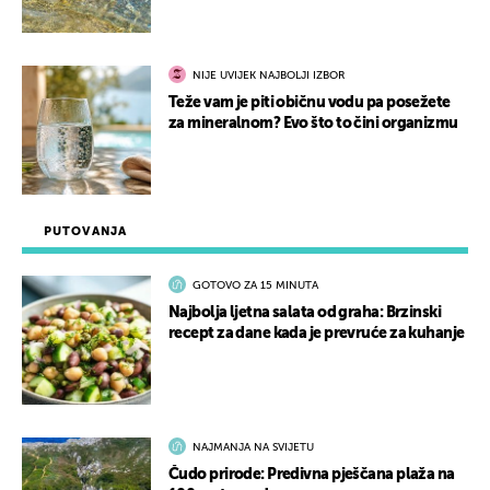
NIJE UVIJEK NAJBOLJI IZBOR
Teže vam je piti običnu vodu pa posežete
za mineralnom? Evo što to čini organizmu
PUTOVANJA
GOTOVO ZA 15 MINUTA
Najbolja ljetna salata od graha: Brzinski
recept za dane kada je prevruće za kuhanje
NAJMANJA NA SVIJETU
Čudo prirode: Predivna pješčana plaža na