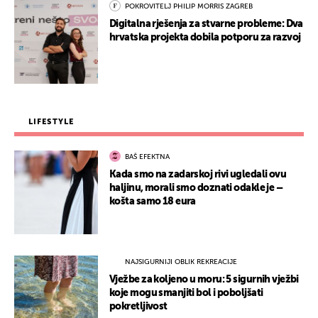
POKROVITELJ PHILIP MORRIS ZAGREB
Digitalna rješenja za stvarne probleme: Dva
hrvatska projekta dobila potporu za razvoj
LIFESTYLE
BAŠ EFEKTNA
Kada smo na zadarskoj rivi ugledali ovu
haljinu, morali smo doznati odakle je –
košta samo 18 eura
NAJSIGURNIJI OBLIK REKREACIJE
Vježbe za koljeno u moru: 5 sigurnih vježbi
koje mogu smanjiti bol i poboljšati
pokretljivost