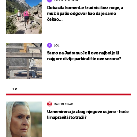
KAO IZ PIŠTOLJA
Dobacila komentar trudnici bez noge, a
muž ispalio odgovor kao da je samo
čekao…
LOL
Samo na Jadranu: Je li ovo najbolje ili
najgore divlje parkiralište ove sezone?
TV
DALEKI GRAD
Uznemirena je zbog njegove ucjene - hoće
li napraviti što traži?