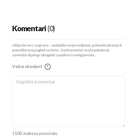
Komentari
(0)
Uključite se u raspravu – podijelite svoje mišljenje, postavite pitanja ili
ponudite svoj pogled na temu. Vaš komentar može potaknuti
zanimljiv dijalog i obogatiti zajednicu našeg portala.
Važna obavijest
!
1500 znakova preostalo