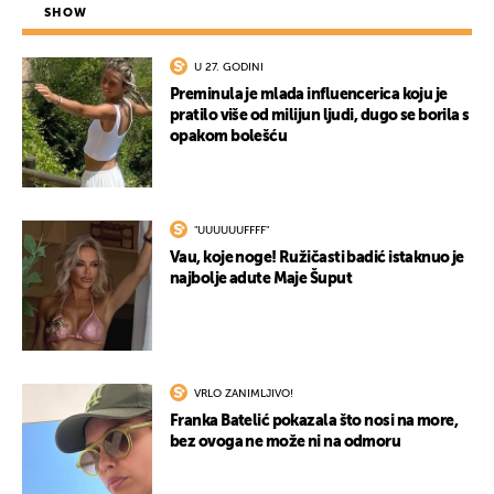
SHOW
U 27. GODINI
Preminula je mlada influencerica koju je
pratilo više od milijun ljudi, dugo se borila s
opakom bolešću
"UUUUUUFFFF"
Vau, koje noge! Ružičasti badić istaknuo je
najbolje adute Maje Šuput
VRLO ZANIMLJIVO!
Franka Batelić pokazala što nosi na more,
bez ovoga ne može ni na odmoru