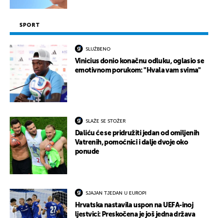
SPORT
SLUŽBENO
Vinicius donio konačnu odluku, oglasio se
emotivnom porukom: "Hvala vam svima"
SLAŽE SE STOŽER
Daliću će se pridružiti jedan od omiljenih
Vatrenih, pomoćnici i dalje dvoje oko
ponude
SJAJAN TJEDAN U EUROPI
Hrvatska nastavila uspon na UEFA-inoj
ljestvici: Preskočena je još jedna država