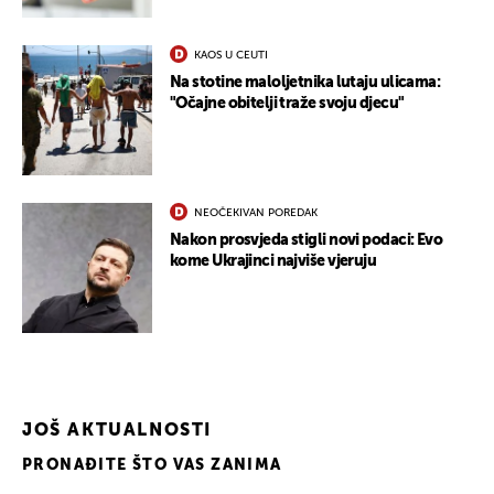
KAOS U CEUTI
Na stotine maloljetnika lutaju ulicama:
"Očajne obitelji traže svoju djecu"
NEOČEKIVAN POREDAK
Nakon prosvjeda stigli novi podaci: Evo
kome Ukrajinci najviše vjeruju
JOŠ AKTUALNOSTI
PRONAĐITE ŠTO VAS ZANIMA