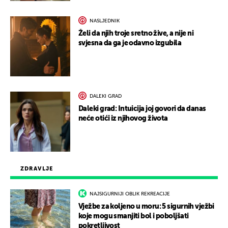
NASLJEDNIK
Želi da njih troje sretno žive, a nije ni
svjesna da ga je odavno izgubila
DALEKI GRAD
Daleki grad: Intuicija joj govori da danas
neće otići iz njihovog života
ZDRAVLJE
NAJSIGURNIJI OBLIK REKREACIJE
Vježbe za koljeno u moru: 5 sigurnih vježbi
koje mogu smanjiti bol i poboljšati
pokretljivost