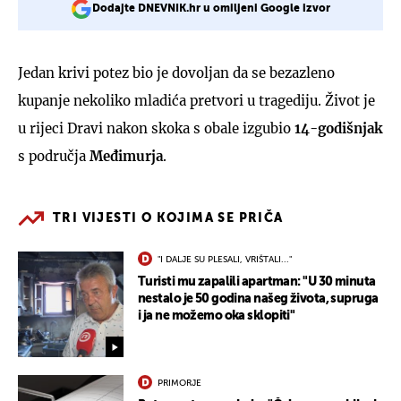
Dodajte DNEVNIK.hr u omiljeni Google izvor
Jedan krivi potez bio je dovoljan da se bezazleno
kupanje nekoliko mladića pretvori u tragediju. Život je
u rijeci Dravi nakon skoka s obale izgubio
14-
godišnjak
s područja
Međimurja
.
TRI VIJESTI O KOJIMA SE PRIČA
"I DALJE SU PLESALI, VRIŠTALI..."
Turisti mu zapalili apartman: "U 30 minuta
nestalo je 50 godina našeg života, supruga
i ja ne možemo oka sklopiti"
PRIMORJE