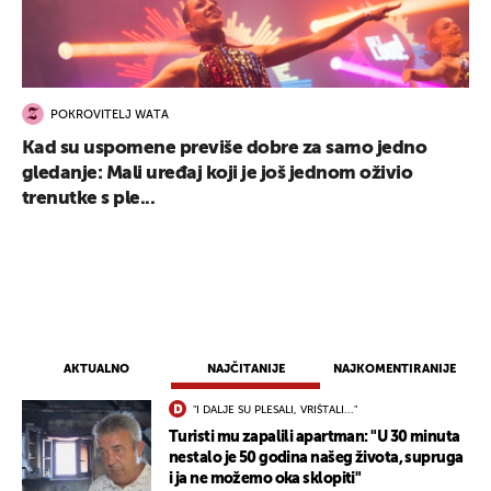
POKROVITELJ WATA
Kad su uspomene previše dobre za samo jedno
gledanje: Mali uređaj koji je još jednom oživio
trenutke s ple...
AKTUALNO
NAJČITANIJE
NAJKOMENTIRANIJE
"I DALJE SU PLESALI, VRIŠTALI..."
UKLJUČITE NOTIFIKACIJE
Turisti mu zapalili apartman: "U 30 minuta
nestalo je 50 godina našeg života, supruga
i ja ne možemo oka sklopiti"