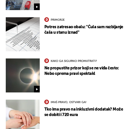
PRIMORJE
Potres zatresao obalu: "Čula sam razbijanje
čaša u stanu iznad"
KAKO GA SIGURNO PROMATRATI?
Ne propustite prizor koji se ne viđa često:
Nebo sprema pravi spektakl
IMAŠ PRAVO, OSTVARI GA!
Tko ima pravo na inkluzivni dodatak? Može
se dobiti i 720 eura