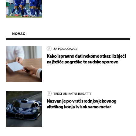
NOVAC
ZA POSLODAVCE
Kako ispravno dati nekome otkaz i izbjeći
najčešće pogreške te sudske sporove
TREĆI UNIKATNI BUGATTI
Nazvan je po vrsti srednjovjekovnog
viteškog konja i visok samo metar