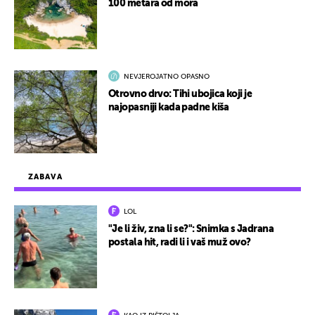
100 metara od mora
NEVJEROJATNO OPASNO
Otrovno drvo: Tihi ubojica koji je
najopasniji kada padne kiša
ZABAVA
LOL
"Je li živ, zna li se?": Snimka s Jadrana
postala hit, radi li i vaš muž ovo?