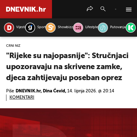
Vijesti
Sport
Showbizz
Lifestyle
Putovanja
PRETRAŽITE VIJESTI
CRNI NIZ
"Rijeke su najopasnije": Stručnjaci
upozoravaju na skrivene zamke,
djeca zahtijevaju poseban oprez
Piše
DNEVNIK.hr, Dina Ćevid,
14. lipnja 2026. @ 20:14
KOMENTARI