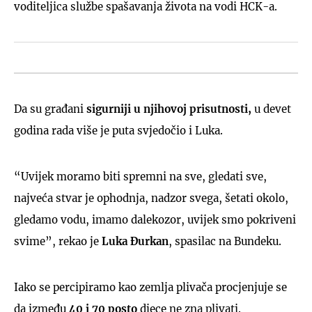
voditeljica službe spašavanja života na vodi HCK-a.
Da su građani
sigurniji u njihovoj prisutnosti,
u devet
godina rada više je puta svjedočio i Luka.
“Uvijek moramo biti spremni na sve, gledati sve,
najveća stvar je ophodnja, nadzor svega, šetati okolo,
gledamo vodu, imamo dalekozor, uvijek smo pokriveni
svime”, rekao je
Luka Đurkan
, spasilac na Bundeku.
Iako se percipiramo kao zemlja plivača procjenjuje se
da između
40 i 70 posto
djece ne zna plivati.