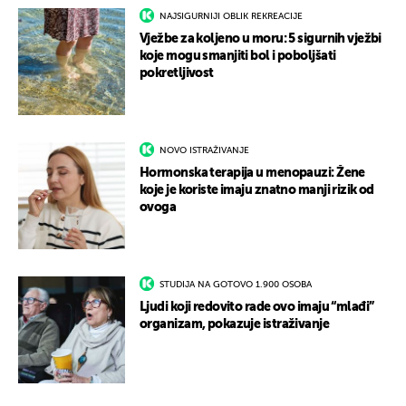
NAJSIGURNIJI OBLIK REKREACIJE
Vježbe za koljeno u moru: 5 sigurnih vježbi
koje mogu smanjiti bol i poboljšati
pokretljivost
NOVO ISTRAŽIVANJE
Hormonska terapija u menopauzi: Žene
koje je koriste imaju znatno manji rizik od
ovoga
STUDIJA NA GOTOVO 1.900 OSOBA
Ljudi koji redovito rade ovo imaju “mlađi”
organizam, pokazuje istraživanje