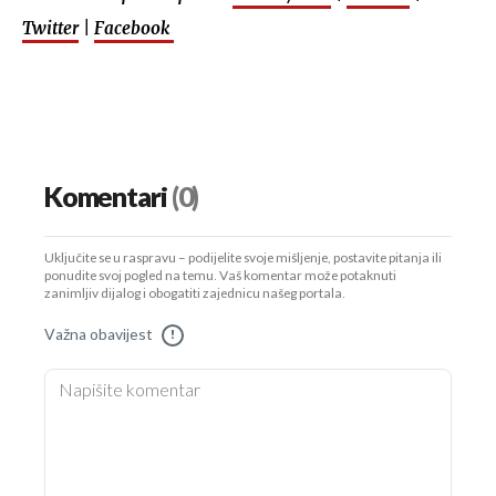
Twitter
|
Facebook
Komentari
(0)
Uključite se u raspravu – podijelite svoje mišljenje, postavite pitanja ili
ponudite svoj pogled na temu. Vaš komentar može potaknuti
zanimljiv dijalog i obogatiti zajednicu našeg portala.
Važna obavijest
!