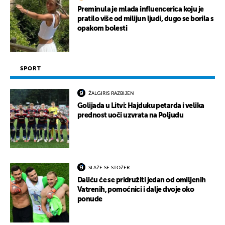
Preminula je mlada influencerica koju je
pratilo više od milijun ljudi, dugo se borila s
opakom bolesti
SPORT
ŽALGIRIS RAZBIJEN
Golijada u Litvi: Hajduku petarda i velika
prednost uoči uzvrata na Poljudu
SLAŽE SE STOŽER
Daliću će se pridružiti jedan od omiljenih
Vatrenih, pomoćnici i dalje dvoje oko
ponude