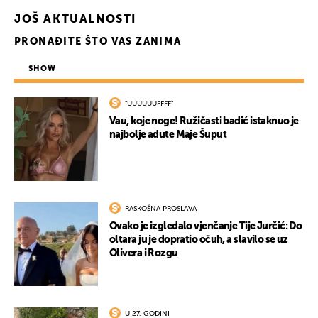
JOŠ AKTUALNOSTI
PRONAĐITE ŠTO VAS ZANIMA
SHOW
"UUUUUUFFFF"
Vau, koje noge! Ružičasti badić istaknuo je
najbolje adute Maje Šuput
RASKOŠNA PROSLAVA
Ovako je izgledalo vjenčanje Tije Jurčić: Do
oltara ju je dopratio očuh, a slavilo se uz
Olivera i Rozgu
U 27. GODINI