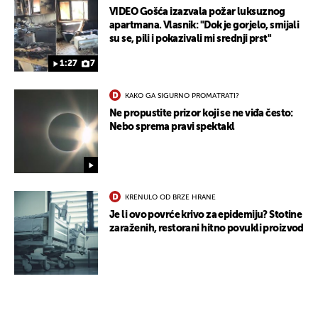
VIDEO Gošća izazvala požar luksuznog
apartmana. Vlasnik: "Dok je gorjelo, smijali
su se, pili i pokazivali mi srednji prst"
1:27
7
KAKO GA SIGURNO PROMATRATI?
Ne propustite prizor koji se ne viđa često:
Nebo sprema pravi spektakl
UKLJUČITE NOTIFIKACIJE
KRENULO OD BRZE HRANE
Je li ovo povrće krivo za epidemiju? Stotine
zaraženih, restorani hitno povukli proizvod