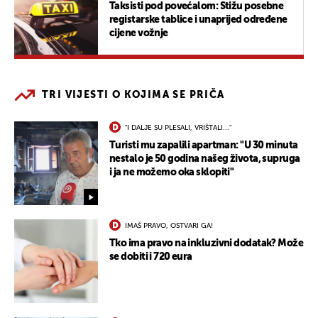
Taksisti pod povećalom: Stižu posebne
registarske tablice i unaprijed određene
cijene vožnje
TRI VIJESTI O KOJIMA SE PRIČA
"I DALJE SU PLESALI, VRIŠTALI..."
Turisti mu zapalili apartman: "U 30 minuta
nestalo je 50 godina našeg života, supruga
i ja ne možemo oka sklopiti"
IMAŠ PRAVO, OSTVARI GA!
Tko ima pravo na inkluzivni dodatak? Može
se dobiti i 720 eura