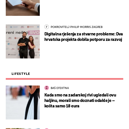
POKROVITELJ PHILIP MORRIS ZAGREB
Digitalna rješenja za stvarne probleme: Dva
hrvatska projekta dobila potporu za razvoj
LIFESTYLE
BAŠ EFEKTNA
Kada smo na zadarskoj rivi ugledali ovu
haljinu, morali smo doznati odakle je –
košta samo 18 eura