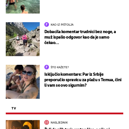
KAO IZ PIŠTOLJA
Dobacila komentar trudnici bez noge, a
muž ispalio odgovor kao da je samo
čekao…
ŠTO KAŽETE?
Isključio komentare: Par iz Srbije
preporučio spravicu za plažu s Temua, čini
li vam se ovo sigurnim?
TV
NASLJEDNIK