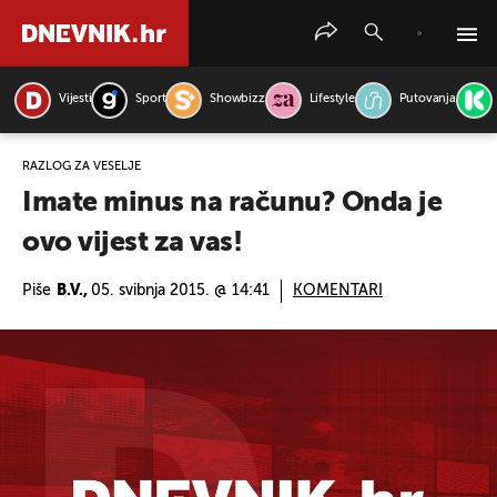
Vijesti
Sport
Showbizz
Lifestyle
Putovanja
PRETRAŽITE VIJESTI
RAZLOG ZA VESELJE
Imate minus na računu? Onda je
ovo vijest za vas!
Piše
B.V.,
05. svibnja 2015. @ 14:41
KOMENTARI