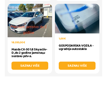
1,00 €
18.200,00 €
GOSPODARSKA VOZILA -
ugradnja autostakla
Mazda CX-30 1.8 Skyactiv-
D ,do 2 godine jamstva,u
sustavu pdv-a.
SAZNAJ VIŠE
SAZNAJ VIŠE