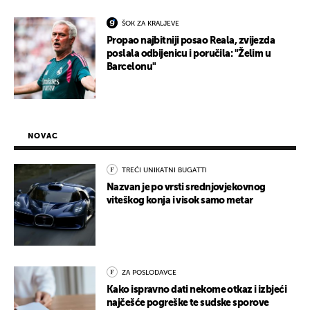
ŠOK ZA KRALJEVE
Propao najbitniji posao Reala, zvijezda
poslala odbijenicu i poručila: "Želim u
Barcelonu"
NOVAC
TREĆI UNIKATNI BUGATTI
Nazvan je po vrsti srednjovjekovnog
viteškog konja i visok samo metar
ZA POSLODAVCE
Kako ispravno dati nekome otkaz i izbjeći
najčešće pogreške te sudske sporove