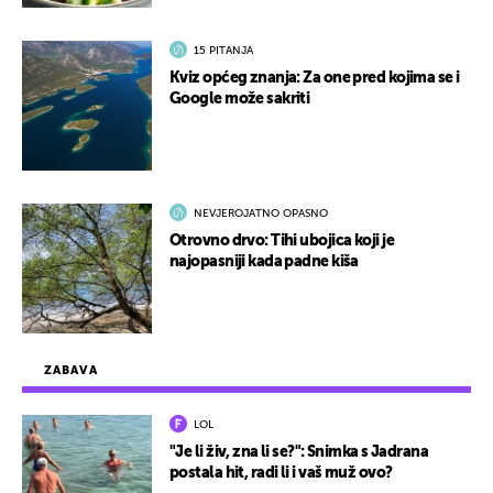
15 PITANJA
Kviz općeg znanja: Za one pred kojima se i
Google može sakriti
NEVJEROJATNO OPASNO
Otrovno drvo: Tihi ubojica koji je
najopasniji kada padne kiša
ZABAVA
LOL
"Je li živ, zna li se?": Snimka s Jadrana
postala hit, radi li i vaš muž ovo?