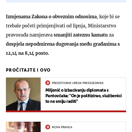
Izmjenama Zakona o obveznim odnosima
, koje bi se
trebale početi primjenjivati od lipnja, Ministarstvo
pravosuđa namjerava
smanjiti zateznu kamatu
za
dospjela nepodmirena dugovanja među građanima s
12,14 na 8,14 posto.
PROČITAJTE I OVO
PREDSTOJNIK UREDA PREDSJEDNIKA
Miljenić o izbacivanju diplomata s
Pantovčaka: "On je politizirao, službenici
to ne smiju raditi"
NOVA PRAVILA