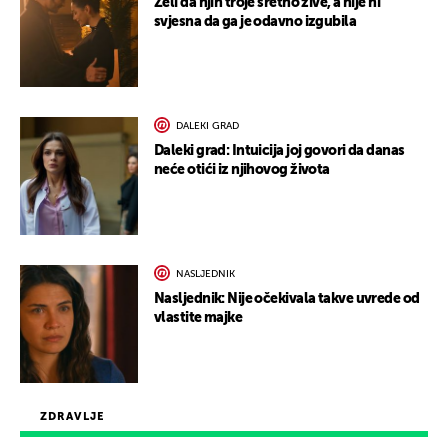
Želi da njih troje sretno žive, a nije ni
svjesna da ga je odavno izgubila
DALEKI GRAD
Daleki grad: Intuicija joj govori da danas
neće otići iz njihovog života
NASLJEDNIK
Nasljednik: Nije očekivala takve uvrede od
vlastite majke
ZDRAVLJE