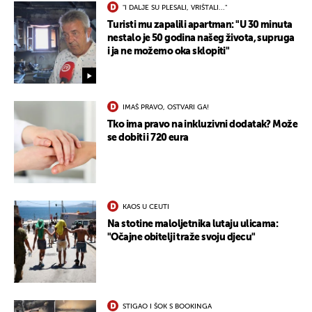
"I DALJE SU PLESALI, VRIŠTALI..."
Turisti mu zapalili apartman: "U 30 minuta
nestalo je 50 godina našeg života, supruga
i ja ne možemo oka sklopiti"
IMAŠ PRAVO, OSTVARI GA!
Tko ima pravo na inkluzivni dodatak? Može
se dobiti i 720 eura
KAOS U CEUTI
Na stotine maloljetnika lutaju ulicama:
"Očajne obitelji traže svoju djecu"
STIGAO I ŠOK S BOOKINGA