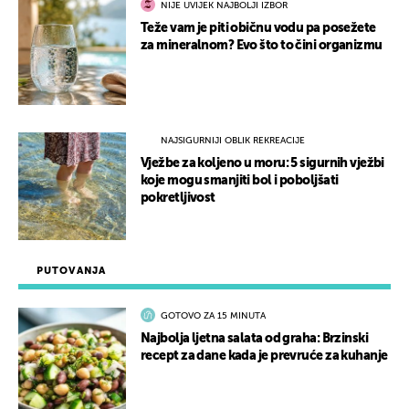
NIJE UVIJEK NAJBOLJI IZBOR
Teže vam je piti običnu vodu pa posežete
za mineralnom? Evo što to čini organizmu
NAJSIGURNIJI OBLIK REKREACIJE
Vježbe za koljeno u moru: 5 sigurnih vježbi
koje mogu smanjiti bol i poboljšati
pokretljivost
PUTOVANJA
GOTOVO ZA 15 MINUTA
Najbolja ljetna salata od graha: Brzinski
recept za dane kada je prevruće za kuhanje