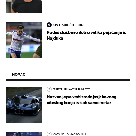
SIN HAJDUČKE IKONE
Rudeš službeno dobio veliko pojačanje iz
Hajduka
NOVAC
TREĆI UNIKATNI BUGATTI
Nazvan je po vrsti srednjovjekovnog
viteškog konja i visok samo metar
OVO JE 10 NAJBOLJIH