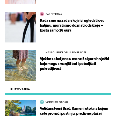
BAŠ EFEKTNA
Kada smo na zadarskoj rivi ugledali ovu
haljinu, morali smo doznati odakle je –
košta samo 18 eura
NAJSIGURNIJI OBLIK REKREACIJE
Vježbe za koljeno u moru: 5 sigurnih vježbi
koje mogu smanjiti bol i poboljšati
pokretljivost
PUTOVANJA
VODIČ PO OTOKU
Veličanstveni Brač: Kameni otok na kojem
ćete pronaći pustinju, predivne plaže i