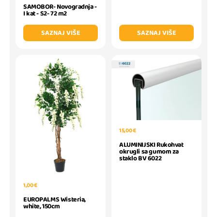
SAMOBOR- Novogradnja -
I kat - S2- 72 m2
SAZNAJ VIŠE
SAZNAJ VIŠE
15,00 €
ALUMINIJSKI Rukohvat
okrugli sa gumom za
staklo BV 6022
1,00 €
EUROPALMS Wisteria,
white, 150cm