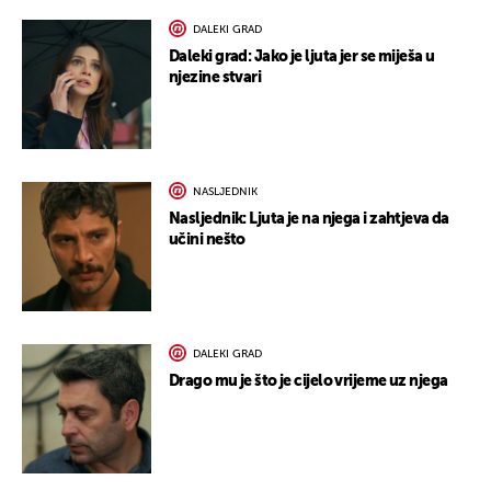
DALEKI GRAD
Daleki grad: Jako je ljuta jer se miješa u
njezine stvari
NASLJEDNIK
Nasljednik: Ljuta je na njega i zahtjeva da
učini nešto
DALEKI GRAD
Drago mu je što je cijelo vrijeme uz njega