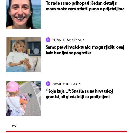
To rade samo psihopati: Jedan detalj s
mora može vam otkriti puno o prijateljima
POKAŽITE ŠTO ZNATE!
Samo pravi intelektualci mogu riješiti ovaj
kviz bez ijedne pogreške
ZAMJERATE LI JOJ?
"Koja kuja…": Snašla se na hrvatskoj
granici, ali gledatelji su podijeljeni
TV