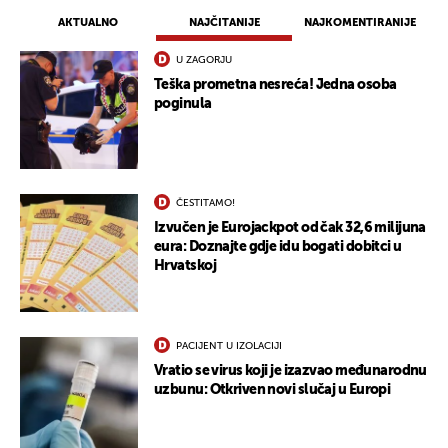
AKTUALNO
NAJČITANIJE
NAJKOMENTIRANIJE
U ZAGORJU
Teška prometna nesreća! Jedna osoba
poginula
ČESTITAMO!
Izvučen je Eurojackpot od čak 32,6 milijuna
eura: Doznajte gdje idu bogati dobitci u
Hrvatskoj
PACIJENT U IZOLACIJI
Vratio se virus koji je izazvao međunarodnu
uzbunu: Otkriven novi slučaj u Europi