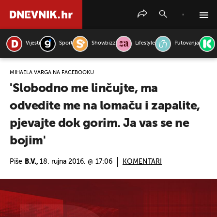
Vijesti
Sport
Showbizz
Lifestyle
Putovanja
PRETRAŽITE VIJESTI
MIHAELA VARGA NA FACEBOOKU
'Slobodno me linčujte, ma
odvedite me na lomaču i zapalite,
pjevajte dok gorim. Ja vas se ne
bojim'
Piše
B.V.,
18. rujna 2016. @ 17:06
KOMENTARI