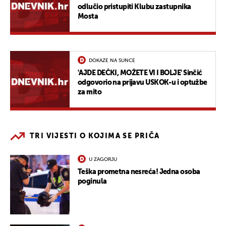
odlučio pristupiti Klubu zastupnika
Mosta
DOKAZE NA SUNCE
'AJDE DEČKI, MOŽETE VI I BOLJE' Sinčić
odgovorio na prijavu USKOK-u i optužbe
za mito
TRI VIJESTI O KOJIMA SE PRIČA
U ZAGORJU
Teška prometna nesreća! Jedna osoba
poginula