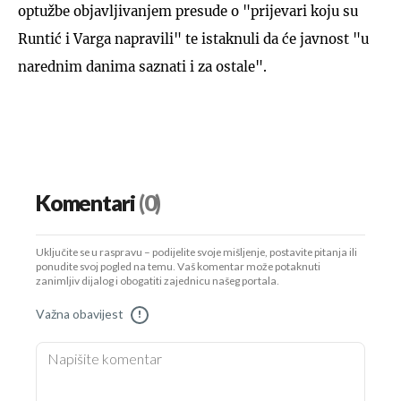
optužbe objavljivanjem presude o "prijevari koju su
Runtić i Varga napravili" te istaknuli da će javnost "u
narednim danima saznati i za ostale".
Komentari
(0)
Uključite se u raspravu – podijelite svoje mišljenje, postavite pitanja ili
ponudite svoj pogled na temu. Vaš komentar može potaknuti
zanimljiv dijalog i obogatiti zajednicu našeg portala.
Važna obavijest
!