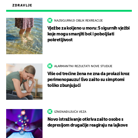
ZDRAVLJE
NAJSIGURNIJI OBLIK REKREACIJE
Vježbe za koljeno u moru: 5 sigurnih vježbi
koje mogu smanjiti bol i poboljšati
pokretljivost
ALARMANTNI REZULTATI NOVE STUDIJE
Više od trećine žena ne zna da prolazi kroz
perimenopauzu! Evo zašto su simptomi
toliko zbunjujući
IZNENAĐUJUĆA VEZA
Novo istraživanje otkriva zašto osobe s
depresijom drugačije reagiraju na lajkove