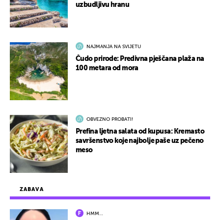
uzbudljivu hranu
NAJMANJA NA SVIJETU
Čudo prirode: Predivna pješčana plaža na
100 metara od mora
OBVEZNO PROBATI!
Prefina ljetna salata od kupusa: Kremasto
savršenstvo koje najbolje paše uz pečeno
meso
ZABAVA
HMM…