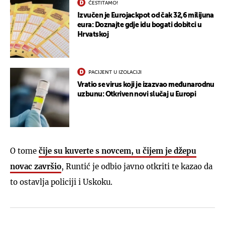
ČESTITAMO!
Izvučen je Eurojackpot od čak 32,6 milijuna
eura: Doznajte gdje idu bogati dobitci u
Hrvatskoj
PACIJENT U IZOLACIJI
Vratio se virus koji je izazvao međunarodnu
uzbunu: Otkriven novi slučaj u Europi
O tome
čije su kuverte s novcem, u čijem je džepu
novac završio
, Runtić je odbio javno otkriti te kazao da
to ostavlja policiji i Uskoku.