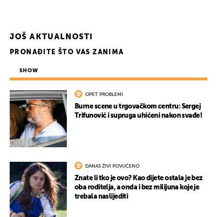
JOŠ AKTUALNOSTI
PRONAĐITE ŠTO VAS ZANIMA
SHOW
OPET PROBLEMI
Burne scene u trgovačkom centru: Sergej
Trifunović i supruga uhićeni nakon svađe!
DANAS ŽIVI POVUČENO
Znate li tko je ovo? Kao dijete ostala je bez
oba roditelja, a onda i bez milijuna koje je
trebala naslijediti