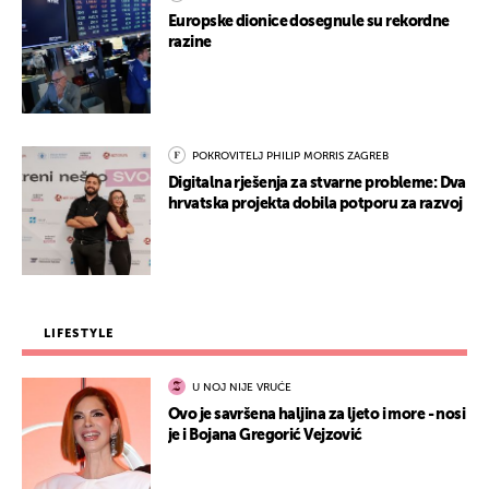
Europske dionice dosegnule su rekordne
razine
POKROVITELJ PHILIP MORRIS ZAGREB
Digitalna rješenja za stvarne probleme: Dva
hrvatska projekta dobila potporu za razvoj
LIFESTYLE
U NOJ NIJE VRUĆE
Ovo je savršena haljina za ljeto i more - nosi
je i Bojana Gregorić Vejzović