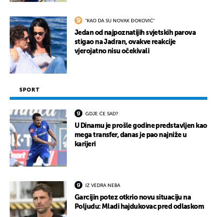
"KAO DA SU NOVAK ĐOKOVIĆ"
Jedan od najpoznatijih svjetskih parova
stigao na Jadran, ovakve reakcije
vjerojatno nisu očekivali
SPORT
GDJE ĆE SAD?
U Dinamu je prošle godine predstavljen kao
mega transfer, danas je pao najniže u
karijeri
IZ VEDRA NEBA
Garcijin potez otkrio novu situaciju na
Poljudu: Mladi hajdukovac pred odlaskom