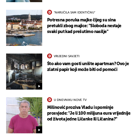
"NARUČILA SAM IDENTIČNU"
Potresna poruka majke čijeg su sina
pretukli zbog majice: "Sloboda nestaje
UKLJUČITE NOTIFIKACIJE
svaki put kad prešutimo nasilje"
VRIJEDNI SAVJETI
Što ako vam gosti unište apartman? Ovo je
zlatni papir koji može biti od pomoći
U DNEVNIKU NOVE TV
Milinović proziva Vladu i spominje
prosvjede: "Je li 100 milijuna eura vrijednije
od života jedne Ličanke ili Ličanina?"