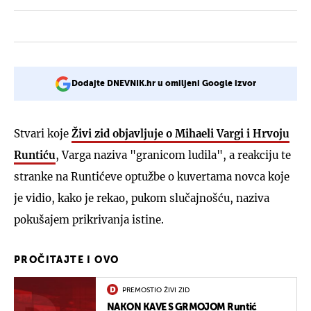
Dodajte DNEVNIK.hr u omiljeni Google izvor
Stvari koje
Živi zid objavljuje o Mihaeli Vargi i Hrvoju
Runtiću
, Varga naziva "granicom ludila", a reakciju te
stranke na Runtićeve optužbe o kuvertama novca koje
je vidio, kako je rekao, pukom slučajnošću, naziva
pokušajem prikrivanja istine.
PROČITAJTE I OVO
PREMOSTIO ŽIVI ZID
NAKON KAVE S GRMOJOM Runtić