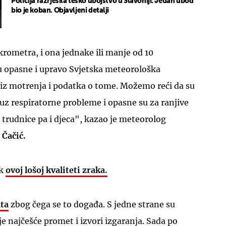
Policija razrješila teško ubojstvo u Slavoniji: Jedan ubod
bio je koban. Objavljeni detalji
rometra, i ona jednake ili manje od 10
 opasne i upravo Svjetska meteorološka
 niz motrenja i podatka o tome. Možemo reći da su
z respiratorne probleme i opasne su za ranjive
, trudnice pa i djeca", kazao je meteorolog
 Čačić.
ok
ovoj lošoj kvaliteti zraka.
ta
zbog čega se to događa. S jedne strane su
 je najčešće promet i izvori izgaranja. Sada po