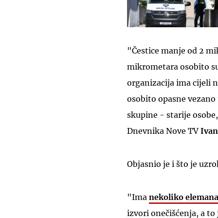
"Čestice manje od 2 mik
mikrometara osobito su
organizacija ima cijeli
osobito opasne vezano u
skupine - starije osobe
Dnevnika Nove TV
Ivan
Objasnio je i što je uzr
"Ima
nekoliko elemana
izvori onečišćenja, a to