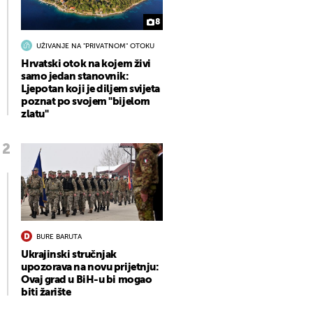
8
UŽIVANJE NA "PRIVATNOM" OTOKU
Hrvatski otok na kojem živi
samo jedan stanovnik:
Ljepotan koji je diljem svijeta
poznat po svojem "bijelom
zlatu"
BURE BARUTA
Ukrajinski stručnjak
upozorava na novu prijetnju:
Ovaj grad u BiH-u bi mogao
biti žarište