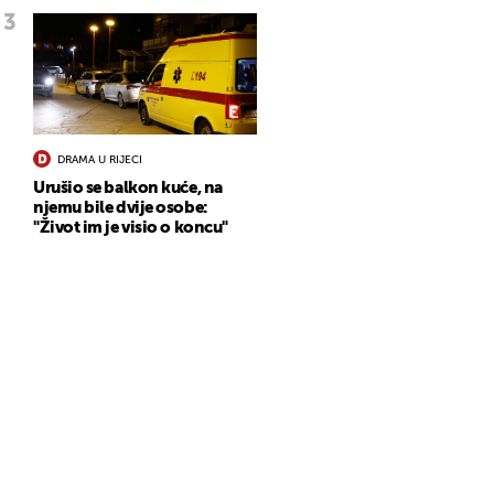
DRAMA U RIJECI
Urušio se balkon kuće, na
njemu bile dvije osobe:
"Život im je visio o koncu"