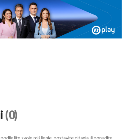
i
(0)
podijelite svoje mišljenje, postavite pitanja ili ponudite