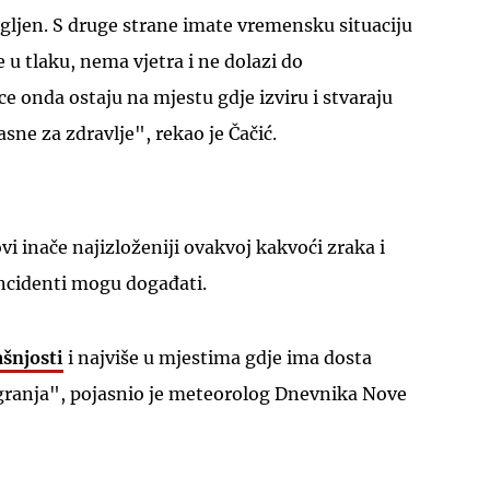
ugljen. S druge strane imate vremensku situaciju
 u tlaku, nema vjetra i ne dolazi do
ce onda ostaju na mjestu gdje izviru i stvaraju
sne za zdravlje", rekao je Čačić.
UKLJUČITE NOTIFIKACIJE
dovi inače najizloženiji ovakvoj kakvoći zraka i
incidenti mogu događati.
šnjosti
i najviše u mjestima gdje ima dosta
zgranja", pojasnio je meteorolog Dnevnika Nove