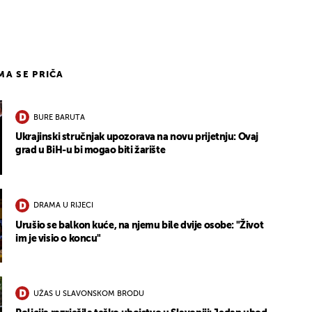
IMA SE PRIČA
BURE BARUTA
Ukrajinski stručnjak upozorava na novu prijetnju: Ovaj
grad u BiH-u bi mogao biti žarište
DRAMA U RIJECI
Urušio se balkon kuće, na njemu bile dvije osobe: "Život
im je visio o koncu"
UŽAS U SLAVONSKOM BRODU