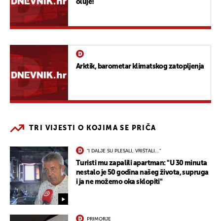
oluje!
Arktik, barometar klimatskog zatopljenja
TRI VIJESTI O KOJIMA SE PRIČA
"I DALJE SU PLESALI, VRIŠTALI..."
Turisti mu zapalili apartman: "U 30 minuta
nestalo je 50 godina našeg života, supruga
i ja ne možemo oka sklopiti"
PRIMORJE