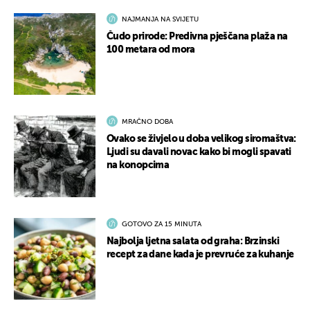
NAJMANJA NA SVIJETU
Čudo prirode: Predivna pješčana plaža na
100 metara od mora
MRAČNO DOBA
Ovako se živjelo u doba velikog siromaštva:
Ljudi su davali novac kako bi mogli spavati
na konopcima
GOTOVO ZA 15 MINUTA
Najbolja ljetna salata od graha: Brzinski
recept za dane kada je prevruće za kuhanje