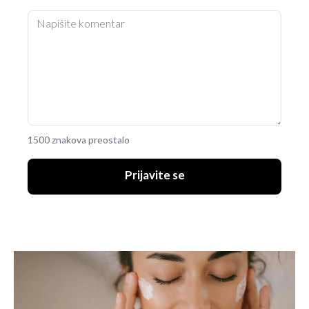
1500 znakova preostalo
Prijavite se