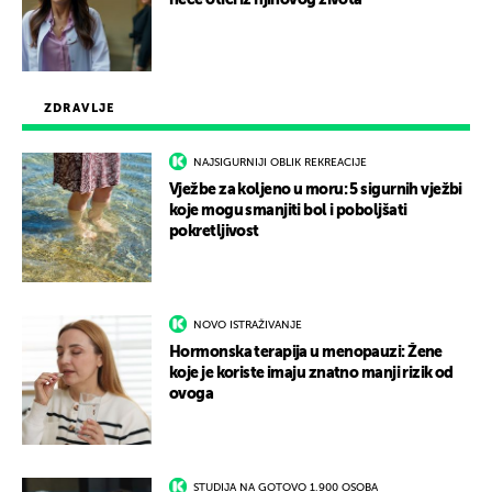
neće otići iz njihovog života
ZDRAVLJE
NAJSIGURNIJI OBLIK REKREACIJE
Vježbe za koljeno u moru: 5 sigurnih vježbi
koje mogu smanjiti bol i poboljšati
pokretljivost
NOVO ISTRAŽIVANJE
Hormonska terapija u menopauzi: Žene
koje je koriste imaju znatno manji rizik od
ovoga
STUDIJA NA GOTOVO 1.900 OSOBA