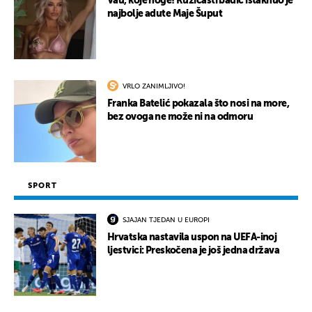
Vau, koje noge! Ružičasti badić istaknuo je
najbolje adute Maje Šuput
VRLO ZANIMLJIVO!
Franka Batelić pokazala što nosi na more,
bez ovoga ne može ni na odmoru
SPORT
SJAJAN TJEDAN U EUROPI
Hrvatska nastavila uspon na UEFA-inoj
ljestvici: Preskočena je još jedna država