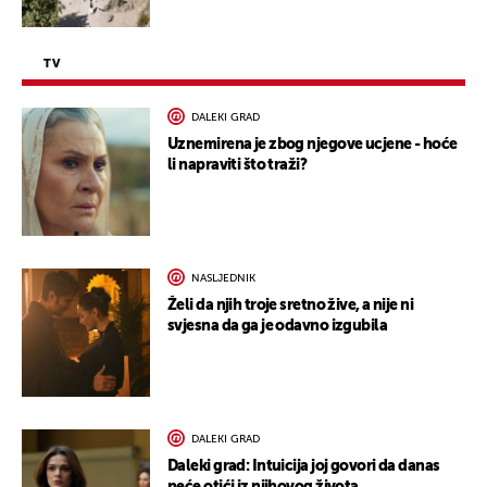
TV
DALEKI GRAD
Uznemirena je zbog njegove ucjene - hoće
li napraviti što traži?
NASLJEDNIK
Želi da njih troje sretno žive, a nije ni
svjesna da ga je odavno izgubila
DALEKI GRAD
Daleki grad: Intuicija joj govori da danas