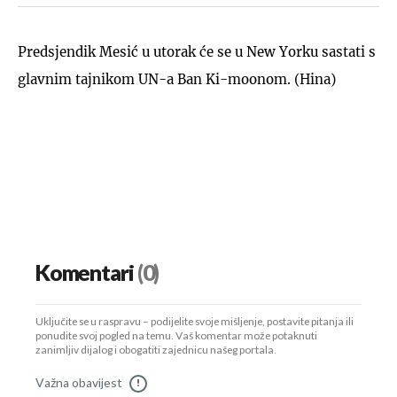
Predsjendik Mesić u utorak će se u New Yorku sastati s
glavnim tajnikom UN-a Ban Ki-moonom. (Hina)
Komentari
(0)
Uključite se u raspravu – podijelite svoje mišljenje, postavite pitanja ili
ponudite svoj pogled na temu. Vaš komentar može potaknuti
zanimljiv dijalog i obogatiti zajednicu našeg portala.
Važna obavijest
!