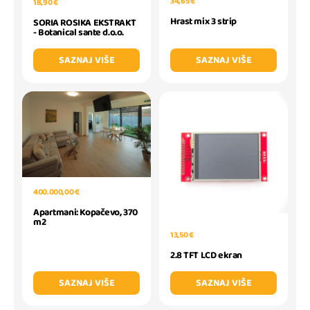
34,65 €
18,90 €
Hrast mix 3 strip
SORIA ROSIKA EKSTRAKT
- Botanical sante d.o.o.
SAZNAJ VIŠE
SAZNAJ VIŠE
400.000,00 €
Apartmani: Kopačevo, 370
m2
13,50 €
2.8 TFT LCD ekran
SAZNAJ VIŠE
SAZNAJ VIŠE