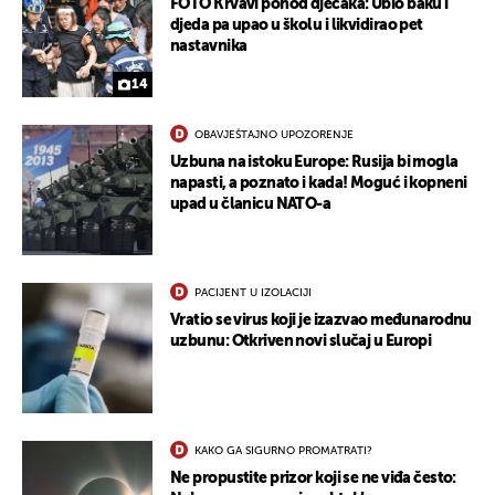
FOTO Krvavi pohod dječaka: Ubio baku i
djeda pa upao u školu i likvidirao pet
nastavnika
14
OBAVJEŠTAJNO UPOZORENJE
Uzbuna na istoku Europe: Rusija bi mogla
napasti, a poznato i kada! Moguć i kopneni
upad u članicu NATO-a
PACIJENT U IZOLACIJI
UKLJUČITE NOTIFIKACIJE
Vratio se virus koji je izazvao međunarodnu
uzbunu: Otkriven novi slučaj u Europi
KAKO GA SIGURNO PROMATRATI?
Ne propustite prizor koji se ne viđa često: