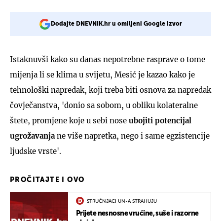
Dodajte DNEVNIK.hr u omiljeni Google izvor
Istaknuvši kako su danas nepotrebne rasprave o tome
mijenja li se klima u svijetu, Mesić je kazao kako je
tehnološki napredak, koji treba biti osnova za napredak
čovječanstva, 'donio sa sobom, u obliku kolateralne
štete, promjene koje u sebi nose
ubojiti potencijal
ugrožavanja
ne više napretka, nego i same egzistencije
ljudske vrste'.
PROČITAJTE I OVO
STRUČNJACI UN-A STRAHUJU
Prijete nesnosne vrućine, suše i razorne