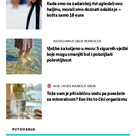
Kada smo na zadarskoj rivi ugledali ovu
haljinu, morali smo doznati odakle je –
košta samo 18 eura
NAJSIGURNIJI OBLIK REKREACIJE
Vježbe za koljeno u moru: 5 sigurnih vježbi
koje mogu smanjiti bol i poboljšati
pokretljivost
NIJE UVIJEK NAJBOLJI IZBOR
Teže vam je piti običnu vodu pa posežete
za mineralnom? Evo što to čini organizmu
PUTOVANJA