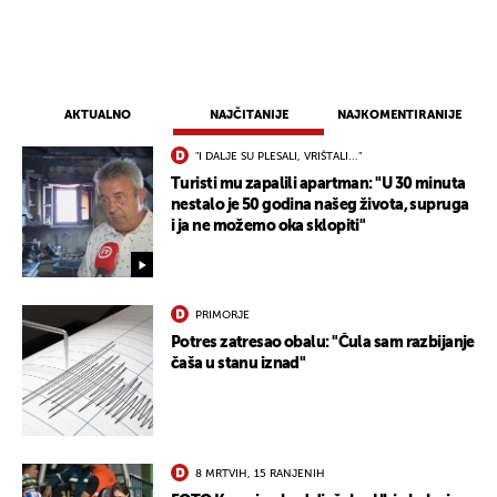
AKTUALNO
NAJČITANIJE
NAJKOMENTIRANIJE
"I DALJE SU PLESALI, VRIŠTALI..."
Turisti mu zapalili apartman: "U 30 minuta
nestalo je 50 godina našeg života, supruga
i ja ne možemo oka sklopiti"
PRIMORJE
Potres zatresao obalu: "Čula sam razbijanje
čaša u stanu iznad"
8 MRTVIH, 15 RANJENIH