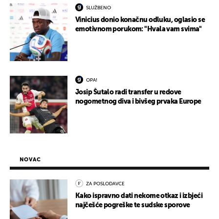
SLUŽBENO
Vinicius donio konačnu odluku, oglasio se
emotivnom porukom: "Hvala vam svima"
OPA!
Josip Šutalo radi transfer u redove
nogometnog diva i bivšeg prvaka Europe
NOVAC
ZA POSLODAVCE
Kako ispravno dati nekome otkaz i izbjeći
najčešće pogreške te sudske sporove