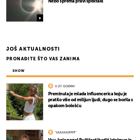
Nebo sprema pravi spektakl
JOŠ AKTUALNOSTI
PRONAĐITE ŠTO VAS ZANIMA
SHOW
U 27. GODINI
Preminula je mlada influencerica koju je
pratilo više od milijun ljudi, dugo se borila s
opakom bolešću
"UUUUUUFFFF"