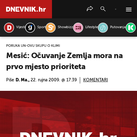
Vijesti
Sport
Showbizz
Lifestyle
Putovanja
PRETRAŽITE VIJESTI
PORUKA UN-OVU SKUPU O KLIMI
Mesić: Očuvanje Zemlja mora na
prvo mjesto prioriteta
Piše
D. Ma.,
22. rujna 2009. @ 17:39
KOMENTARI