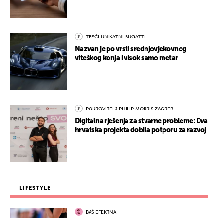
TREĆI UNIKATNI BUGATTI
Nazvan je po vrsti srednjovjekovnog
viteškog konja i visok samo metar
POKROVITELJ PHILIP MORRIS ZAGREB
Digitalna rješenja za stvarne probleme: Dva
hrvatska projekta dobila potporu za razvoj
LIFESTYLE
BAŠ EFEKTNA