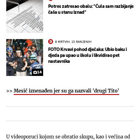
Potres zatresao obalu: "Čula sam razbijanje
čaša u stanu iznad"
8 MRTVIH, 15 RANJENIH
FOTO Krvavi pohod dječaka: Ubio baku i
djeda pa upao u školu i likvidirao pet
nastavnika
14
>>
Mesić iznenađen jer su ga nazvali 'drugi Tito'
U videoporuci kojom se obratio skupu, kao i većina od