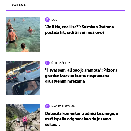
ZABAVA
LOL
"Je li živ, zna li se?": Snimka s Jadrana
postala hit, radi li i vaš muž ovo?
ŠTO KAŽETE?
"Hrvat sam, ali ovo je sramota": Prizor s
granice izazvao burnu raspravu na
društvenim mrežama
KAO IZ PIŠTOLJA
Dobacila komentar trudnici bez noge, a
muž ispalio odgovor kao da je samo
čekao…