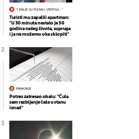
"I DALJE SU PLESALI, VRIŠTALI..."
Turisti mu zapalili apartman:
"U 30 minuta nestalo je 50
godina našeg života, supruga
i ja ne možemo oka sklopiti"
PRIMORJE
Potres zatresao obalu: "Čula
sam razbijanje čaša u stanu
iznad"