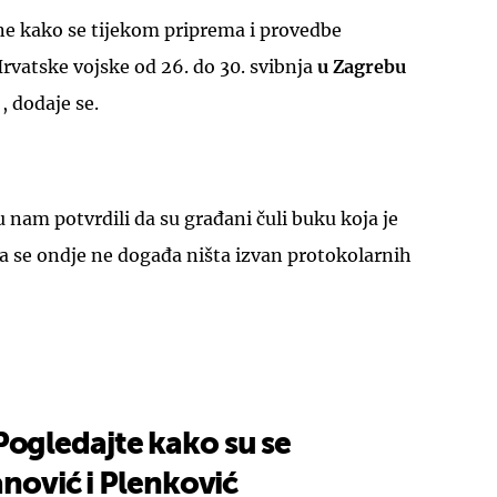
e kako se tijekom priprema i provedbe
rvatske vojske od 26. do 30. svibnja
u Zagrebu
, dodaje se.
UKLJUČITE NOTIFIKACIJE
u nam potvrdili da su građani čuli buku koja je
da se ondje ne događa ništa izvan protokolarnih
gledajte kako su se
anović i Plenković