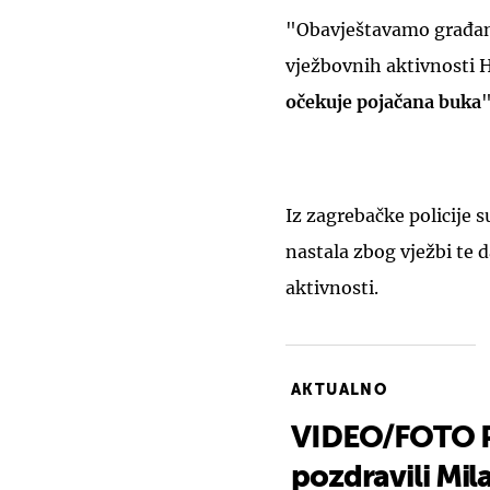
"Obavještavamo građan
vježbovnih aktivnosti H
očekuje pojačana buka
"
Iz zagrebačke policije s
nastala zbog vježbi te 
aktivnosti.
AKTUALNO
VIDEO/FOTO Po
pozdravili Mil