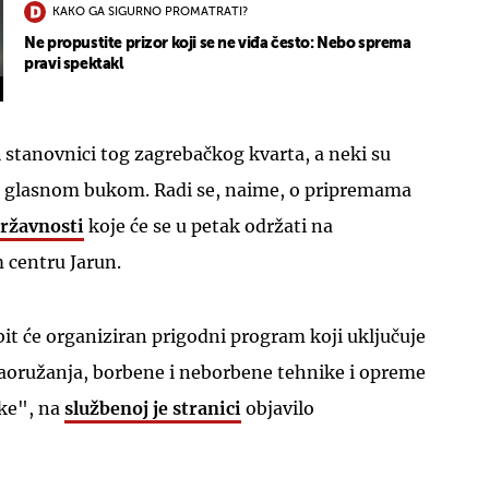
KAKO GA SIGURNO PROMATRATI?
Ne propustite prizor koji se ne viđa često: Nebo sprema
pravi spektakl
gi stanovnici tog zagrebačkog kvarta, a neki su
i glasnom bukom. Radi se, naime, o pripremama
državnosti
koje će se u petak održati na
 centru Jarun.
bit će organiziran prigodni program koji uključuje
naoružanja, borbene i neborbene tehnike i opreme
ske", na
službenoj je stranici
objavilo