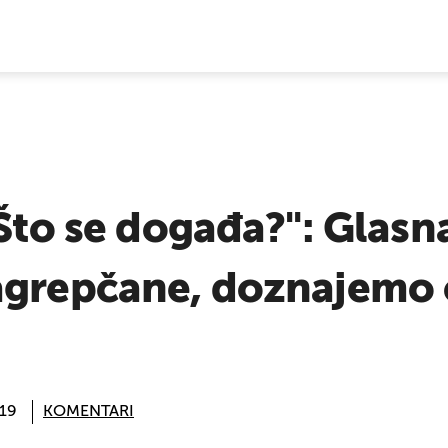
E VIJESTI
 Što se događa?": Glas
agrepčane, doznajemo 
:19
KOMENTARI