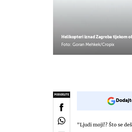
Helikopteri iznad Zagreba tijekom o
Foto: Goran Mehkek/Cropix
PODIJELITE
Dodajt
"Ljudi moji!? Što se deš