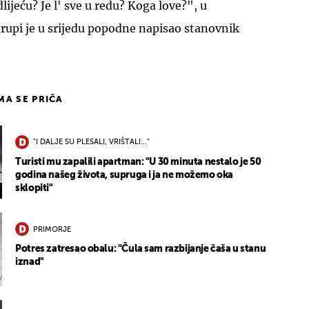
dlijeću? Je l' sve u redu? Koga love?", u
rupi je u srijedu popodne napisao stanovnik
IMA SE PRIČA
"I DALJE SU PLESALI, VRIŠTALI..."
Turisti mu zapalili apartman: "U 30 minuta nestalo je 50
godina našeg života, supruga i ja ne možemo oka
sklopiti"
PRIMORJE
Potres zatresao obalu: "Čula sam razbijanje čaša u stanu
iznad"