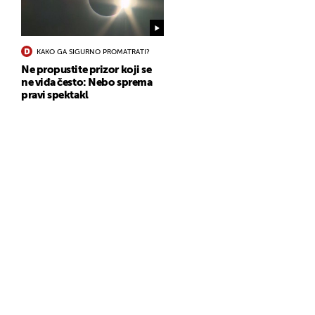
KAKO GA SIGURNO PROMATRATI?
Ne propustite prizor koji se
ne viđa često: Nebo sprema
pravi spektakl