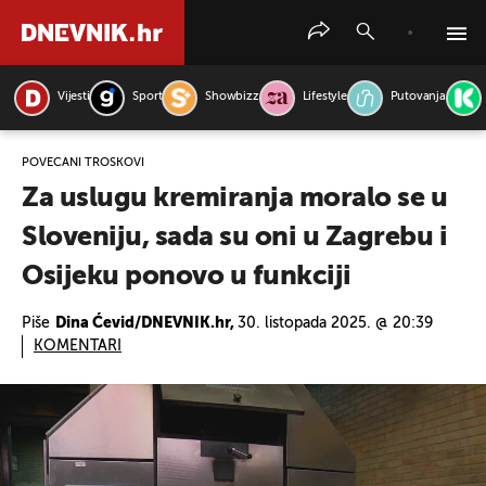
Vijesti
Sport
Showbizz
Lifestyle
Putovanja
PRETRAŽITE VIJESTI
POVEĆANI TROŠKOVI
Za uslugu kremiranja moralo se u
Sloveniju, sada su oni u Zagrebu i
Osijeku ponovo u funkciji
Piše
Dina Ćevid/DNEVNIK.hr,
30. listopada 2025. @ 20:39
KOMENTARI