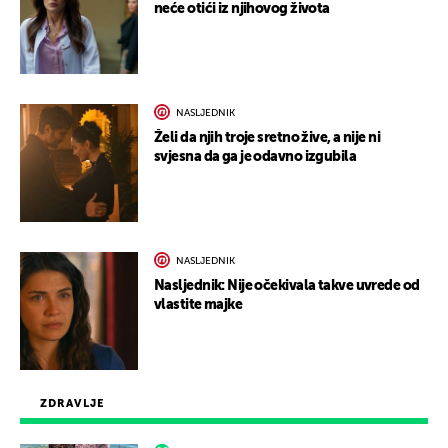
neće otići iz njihovog života
NASLJEDNIK
Želi da njih troje sretno žive, a nije ni
svjesna da ga je odavno izgubila
NASLJEDNIK
Nasljednik: Nije očekivala takve uvrede od
vlastite majke
ZDRAVLJE