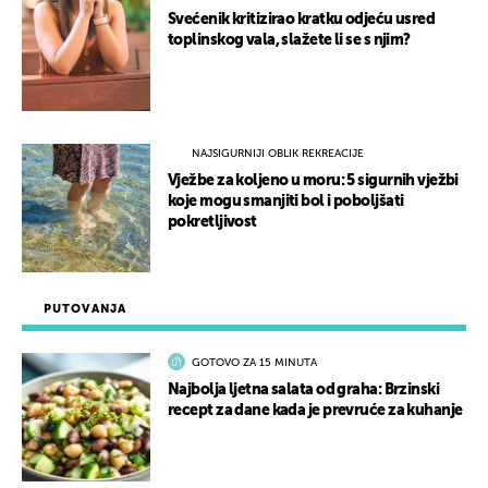
Svećenik kritizirao kratku odjeću usred
toplinskog vala, slažete li se s njim?
NAJSIGURNIJI OBLIK REKREACIJE
Vježbe za koljeno u moru: 5 sigurnih vježbi
koje mogu smanjiti bol i poboljšati
pokretljivost
PUTOVANJA
GOTOVO ZA 15 MINUTA
Najbolja ljetna salata od graha: Brzinski
recept za dane kada je prevruće za kuhanje