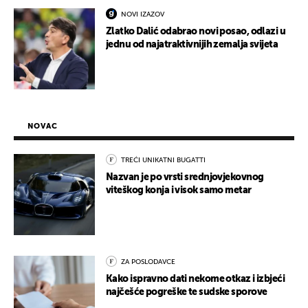
NOVI IZAZOV
Zlatko Dalić odabrao novi posao, odlazi u
jednu od najatraktivnijih zemalja svijeta
NOVAC
TREĆI UNIKATNI BUGATTI
Nazvan je po vrsti srednjovjekovnog
viteškog konja i visok samo metar
ZA POSLODAVCE
Kako ispravno dati nekome otkaz i izbjeći
najčešće pogreške te sudske sporove