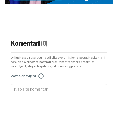
Komentari
(0)
Uključite se u raspravu – podijelite svoje mišljenje, postavite pitanja ili
ponudite svoj pogled na temu. Vaš komentar može potaknuti
zanimljiv dijalog i obogatiti zajednicu našeg portala.
Važna obavijest
!