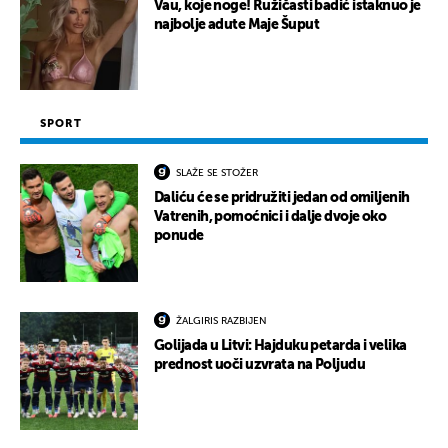
Vau, koje noge! Ružičasti badić istaknuo je
najbolje adute Maje Šuput
SPORT
SLAŽE SE STOŽER
Daliću će se pridružiti jedan od omiljenih
Vatrenih, pomoćnici i dalje dvoje oko
ponude
ŽALGIRIS RAZBIJEN
Golijada u Litvi: Hajduku petarda i velika
prednost uoči uzvrata na Poljudu