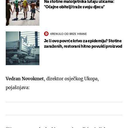
Na stotine maloljetnika lutaju ulicama:
"Očajne obitelji traže svoju djecu"
KRENULO OD BRZE HRANE
Je li ovo povrće krivo za epidemiju? Stotine
zaraženih, restorani hitno povukli proizvod
Vedran Novokmet
, direktor osječkog Ukopa,
pojašnjava: