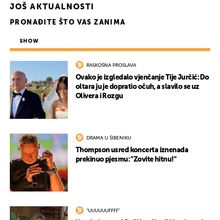
JOŠ AKTUALNOSTI
PRONAĐITE ŠTO VAS ZANIMA
SHOW
RASKOŠNA PROSLAVA
Ovako je izgledalo vjenčanje Tije Jurčić: Do
oltara ju je dopratio očuh, a slavilo se uz
Olivera i Rozgu
DRAMA U ŠIBENIKU
Thompson usred koncerta iznenada
prekinuo pjesmu: "Zovite hitnu!"
"UUUUUUFFFF"