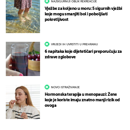
NAJSIGURNIJI OBLIK REKREACIJE
Vježbe za koljeno u moru: 5 sigurnih vježbi
koje mogu smanjiti bol i poboljšati
pokretljivost
VRIJEDI IH UVRSTITI U PREHRANU
6 napitaka koje dijetetičari preporučuju za
zdrave zglobove
NOVO ISTRAŽIVANJE
Hormonska terapija u menopauzi: Žene
koje je koriste imaju znatno manji rizik od
ovoga