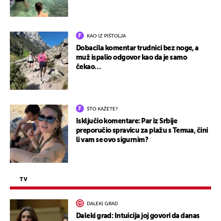
KAO IZ PIŠTOLJA
Dobacila komentar trudnici bez noge, a
muž ispalio odgovor kao da je samo
čekao…
ŠTO KAŽETE?
Isključio komentare: Par iz Srbije
preporučio spravicu za plažu s Temua, čini
li vam se ovo sigurnim?
TV
DALEKI GRAD
Daleki grad: Intuicija joj govori da danas