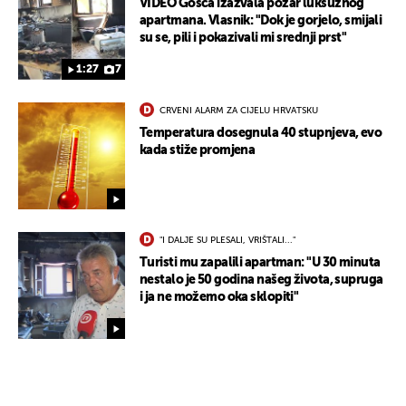
VIDEO Gošća izazvala požar luksuznog
apartmana. Vlasnik: "Dok je gorjelo, smijali
su se, pili i pokazivali mi srednji prst"
1:27
7
CRVENI ALARM ZA CIJELU HRVATSKU
Temperatura dosegnula 40 stupnjeva, evo
kada stiže promjena
"I DALJE SU PLESALI, VRIŠTALI..."
Turisti mu zapalili apartman: "U 30 minuta
nestalo je 50 godina našeg života, supruga
i ja ne možemo oka sklopiti"