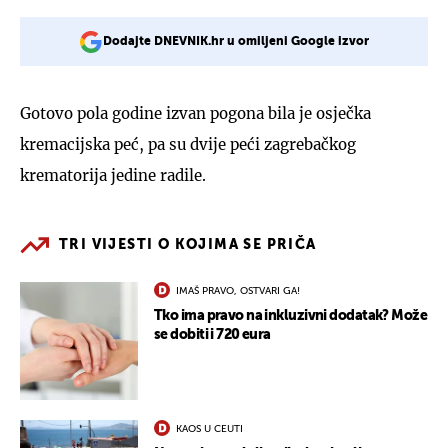
Dodajte DNEVNIK.hr u omiljeni Google izvor
Gotovo pola godine izvan pogona bila je osječka
kremacijska peć, pa su dvije peći zagrebačkog
krematorija jedine radile.
TRI VIJESTI O KOJIMA SE PRIČA
IMAŠ PRAVO, OSTVARI GA!
Tko ima pravo na inkluzivni dodatak? Može
se dobiti i 720 eura
KAOS U CEUTI