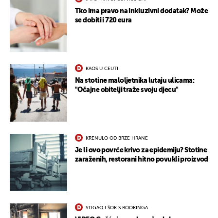
Tko ima pravo na inkluzivni dodatak? Može
se dobiti i 720 eura
KAOS U CEUTI
Na stotine maloljetnika lutaju ulicama:
"Očajne obitelji traže svoju djecu"
UKLJUČITE NOTIFIKACIJE
KRENULO OD BRZE HRANE
Je li ovo povrće krivo za epidemiju? Stotine
zaraženih, restorani hitno povukli proizvod
STIGAO I ŠOK S BOOKINGA