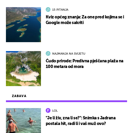
15 PITANJA
Kviz općeg znanja: Za one pred kojima se i
Google može sakriti
NAJMANJA NA SVIJETU
Čudo prirode: Predivna pješčana plaža na
100 metara od mora
ZABAVA
LOL
"Je li živ, zna li se?": Snimka s Jadrana
postala hit, radi li i vaš muž ovo?