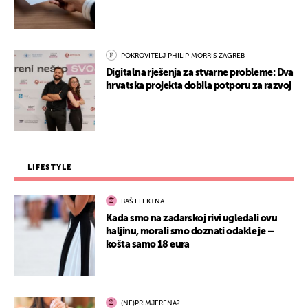
POKROVITELJ PHILIP MORRIS ZAGREB
Digitalna rješenja za stvarne probleme: Dva
hrvatska projekta dobila potporu za razvoj
LIFESTYLE
BAŠ EFEKTNA
Kada smo na zadarskoj rivi ugledali ovu
haljinu, morali smo doznati odakle je –
košta samo 18 eura
(NE)PRIMJERENA?