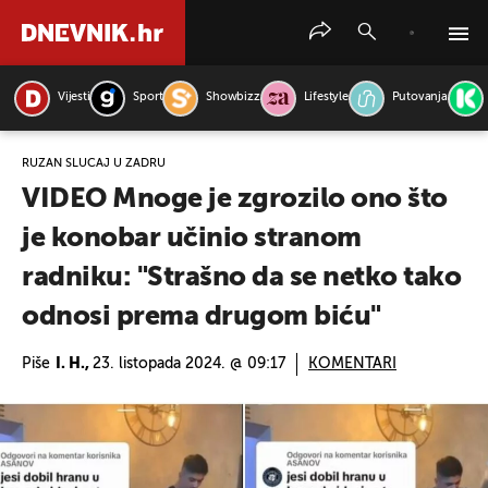
Vijesti
Sport
Showbizz
Lifestyle
Putovanja
PRETRAŽITE VIJESTI
RUŽAN SLUČAJ U ZADRU
VIDEO Mnoge je zgrozilo ono što
je konobar učinio stranom
radniku: "Strašno da se netko tako
odnosi prema drugom biću"
Piše
I. H.,
23. listopada 2024. @ 09:17
KOMENTARI