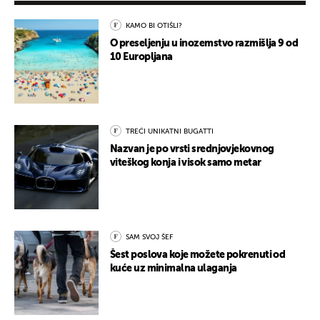
KAMO BI OTIŠLI?
O preseljenju u inozemstvo razmišlja 9 od
10 Europljana
TREĆI UNIKATNI BUGATTI
Nazvan je po vrsti srednjovjekovnog
viteškog konja i visok samo metar
SAM SVOJ ŠEF
Šest poslova koje možete pokrenuti od
kuće uz minimalna ulaganja