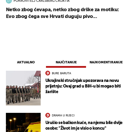
POKROVITELJ CARLSBERG CROATIA
Netko zbog ćevapa, netko zbog drške za motiku:
Evo zbog čega sve Hrvati duguju pivo...
AKTUALNO
NAJČITANIJE
NAJKOMENTIRANIJE
BURE BARUTA
Ukrajinski stručnjak upozorava na novu
prijetnju: Ovaj grad u BiH-u bi mogao biti
žarište
DRAMA U RIJECI
Urušio se balkon kuće, na njemu bile dvije
osobe: "Život im je visio o koncu"