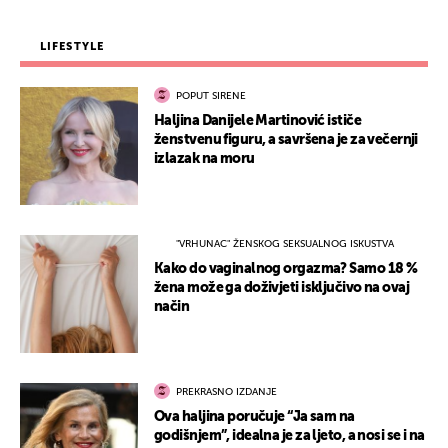
LIFESTYLE
POPUT SIRENE
Haljina Danijele Martinović ističe
ženstvenu figuru, a savršena je za večernji
izlazak na moru
"VRHUNAC" ŽENSKOG SEKSUALNOG ISKUSTVA
Kako do vaginalnog orgazma? Samo 18 %
žena može ga doživjeti isključivo na ovaj
način
PREKRASNO IZDANJE
Ova haljina poručuje “Ja sam na
godišnjem”, idealna je za ljeto, a nosi se i na