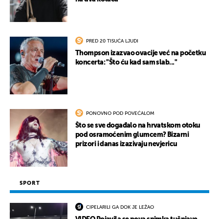
PRED 20 TISUĆA LJUDI
Thompson izazvao ovacije već na početku
koncerta: "Što ću kad sam slab..."
PONOVNO POD POVEĆALOM
Što se sve događalo na hrvatskom otoku
pod osramoćenim glumcem? Bizarni
prizori i danas izazivaju nevjericu
SPORT
CIPELARILI GA DOK JE LEŽAO