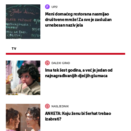
UPS!
Meni domaćeg restorana nasmijao
društvene mreže! Za sve je zaslužan
urnebesan naziv jela
TV
DALEKI GRAD
Ima tek šest godina, a već je jedan od
najnagrađivanijih dječjih glumaca
NASLJEDNIK
ANKETA: Koju ženu bi Serhat trebao
izabrati?