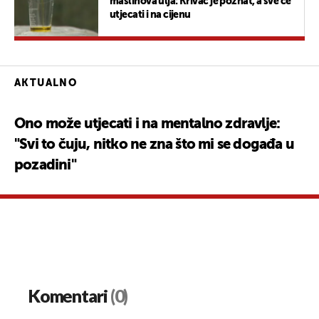
maslinova ulja: Krivac je poznat, a sve će
utjecati i na cijenu
AKTUALNO
Ono može utjecati i na mentalno zdravlje:
"Svi to čuju, nitko ne zna što mi se događa u
pozadini"
Komentari
(0)