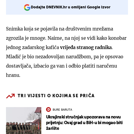
Dodajte DNEVNIK.hr u omiljeni Google izvor
Snimka koja se pojavila na društvenim mrežama
zgrozila je mnoge. Naime, na njoj se vidi kako konobar
jednog zadarskog kafića
vrijeđa stranog radnika
.
Mladić je bio nezadovoljan narudžbom, pa je opsovao
dostavljača, izbacio ga van i odbio platiti naručenu
hranu.
TRI VIJESTI O KOJIMA SE PRIČA
BURE BARUTA
Ukrajinski stručnjak upozorava na novu
prijetnju: Ovaj grad u BiH-u bi mogao biti
žarište