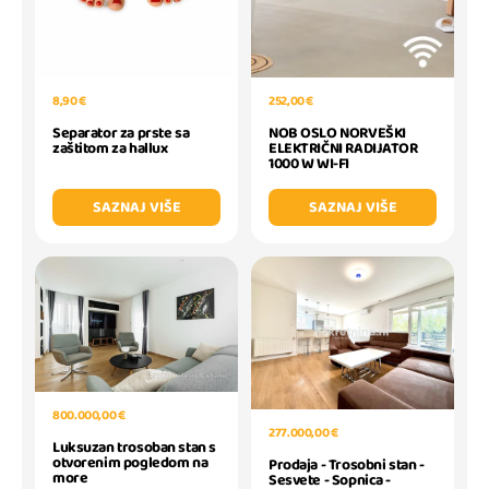
8,90 €
252,00 €
Separator za prste sa
NOB OSLO NORVEŠKI
zaštitom za hallux
ELEKTRIČNI RADIJATOR
1000 W WI-FI
SAZNAJ VIŠE
SAZNAJ VIŠE
800.000,00 €
277.000,00 €
Luksuzan trosoban stan s
otvorenim pogledom na
Prodaja - Trosobni stan -
more
Sesvete - Sopnica -