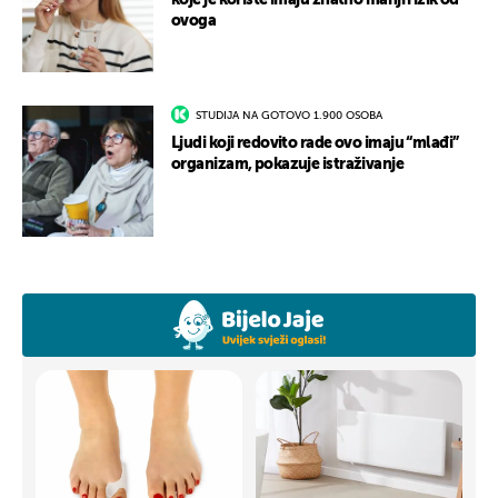
koje je koriste imaju znatno manji rizik od
ovoga
STUDIJA NA GOTOVO 1.900 OSOBA
Ljudi koji redovito rade ovo imaju “mlađi”
organizam, pokazuje istraživanje