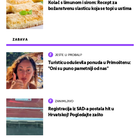
Kolač s limunom i sirom: Recept za
božanstvenu slasticu koja se topi u ustima
ZABAVA
JESTE LI PROBALI?
Turisticu oduševila ponuda u Primoštenu:
"Oni su puno pametniji od nas"
ZANIMLJIVO
Registracija iz SAD-a postala hit u
Hrvatskoj! Pogledajte zašto