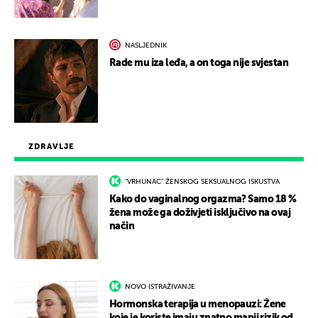
NASLJEDNIK
Rade mu iza leđa, a on toga nije svjestan
ZDRAVLJE
"VRHUNAC" ŽENSKOG SEKSUALNOG ISKUSTVA
Kako do vaginalnog orgazma? Samo 18 %
žena može ga doživjeti isključivo na ovaj
način
NOVO ISTRAŽIVANJE
Hormonska terapija u menopauzi: Žene