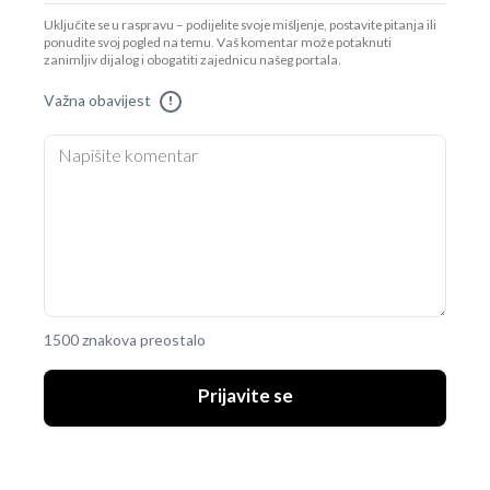
Uključite se u raspravu – podijelite svoje mišljenje, postavite pitanja ili
ponudite svoj pogled na temu. Vaš komentar može potaknuti
zanimljiv dijalog i obogatiti zajednicu našeg portala.
Važna obavijest
!
1500 znakova preostalo
Prijavite se