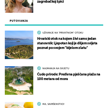
zagrebačkoj špici
PUTOVANJA
UŽIVANJE NA "PRIVATNOM" OTOKU
Hrvatski otok na kojem živi samo jedan
stanovnik: Ljepotan koji je diljem svijeta
poznat po svojem "bijelom zlatu"
NAJMANJA NA SVIJETU
Čudo prirode: Predivna pješčana plaža na
100 metara od mora
MA, SAVRŠENSTVO!