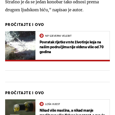
Strašno je da se jedan konobar tako odnosi prema
drugom ljudskom biću," napisao je autor.
PROČITAJTE I OVO
NP SJEVERNI VELEBIT
Povratak rijetke vrste životinje koja na
našim područjima nije viđena više od 70
godina
PROČITAJTE I OVO
LOŠA VIJEST
Nikad više maslina, a nikad manje