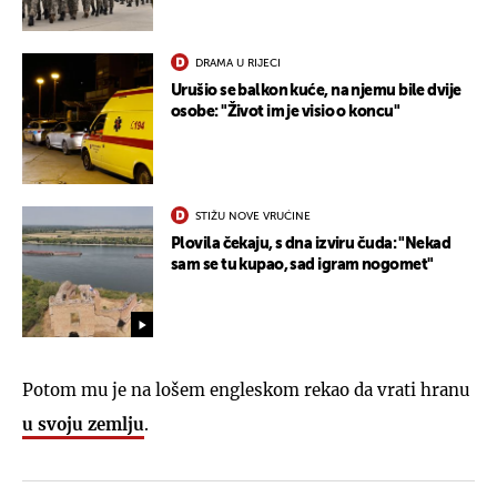
DRAMA U RIJECI
Urušio se balkon kuće, na njemu bile dvije
osobe: "Život im je visio o koncu"
STIŽU NOVE VRUĆINE
Plovila čekaju, s dna izviru čuda: "Nekad
sam se tu kupao, sad igram nogomet"
Potom mu je na lošem engleskom rekao da vrati hranu
u svoju zemlju
.