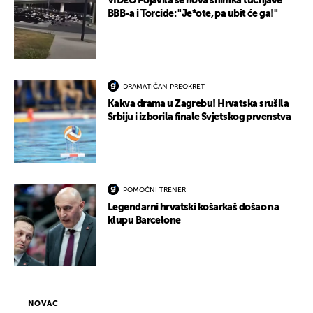
VIDEO Pojavila se nova snimka tučnjave
BBB-a i Torcide: "Je*ote, pa ubit će ga!"
DRAMATIČAN PREOKRET
Kakva drama u Zagrebu! Hrvatska srušila
Srbiju i izborila finale Svjetskog prvenstva
POMOĆNI TRENER
Legendarni hrvatski košarkaš došao na
klupu Barcelone
NOVAC