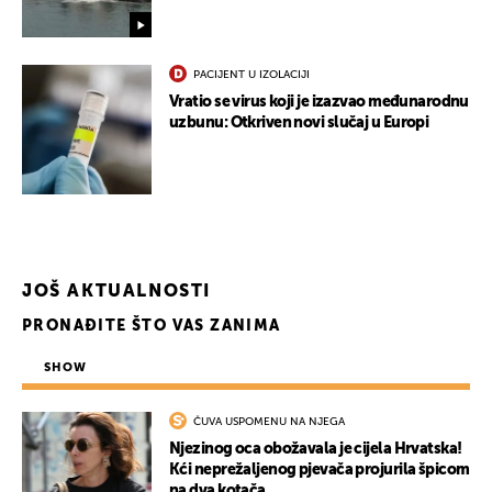
PACIJENT U IZOLACIJI
Vratio se virus koji je izazvao međunarodnu
uzbunu: Otkriven novi slučaj u Europi
JOŠ AKTUALNOSTI
PRONAĐITE ŠTO VAS ZANIMA
SHOW
ČUVA USPOMENU NA NJEGA
Njezinog oca obožavala je cijela Hrvatska!
Kći neprežaljenog pjevača projurila špicom
na dva kotača