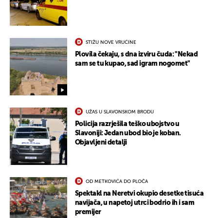
STIŽU NOVE VRUĆINE
Plovila čekaju, s dna izviru čuda: "Nekad
sam se tu kupao, sad igram nogomet"
UŽAS U SLAVONSKOM BRODU
Policija razrješila teško ubojstvo u
Slavoniji: Jedan ubod bio je koban.
Objavljeni detalji
UKLJUČITE NOTIFIKACIJE
OD METKOVIĆA DO PLOČA
Spektakl na Neretvi okupio desetke tisuća
navijača, u napetoj utrci bodrio ih i sam
premijer