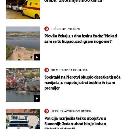
osobe: "Život im je visio o koncu"
STIŽU NOVE VRUĆINE
Plovila čekaju, s dna izviru čuda: "Nekad
sam se tu kupao, sad igram nogomet"
OD METKOVIĆA DO PLOČA
Spektakl na Neretvi okupio desetke tisuća
navijača, u napetoj utrci bodrio ih i sam
premijer
UŽAS U SLAVONSKOM BRODU
Policija razrješila teško ubojstvo u
Slavoniji: Jedan ubod bio je koban.