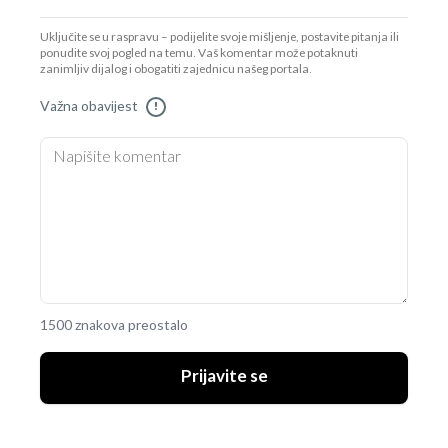
Uključite se u raspravu – podijelite svoje mišljenje, postavite pitanja ili
ponudite svoj pogled na temu. Vaš komentar može potaknuti
zanimljiv dijalog i obogatiti zajednicu našeg portala.
Važna obavijest
!
1500 znakova preostalo
Prijavite se