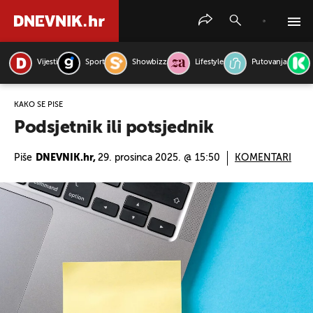
Vijesti
Sport
Showbizz
Lifestyle
Putovanja
PRETRAŽITE VIJESTI
KAKO SE PIŠE
Podsjetnik ili potsjednik
Piše
DNEVNIK.hr,
29. prosinca 2025. @ 15:50
KOMENTARI