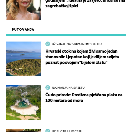
godišnjem”, idealna je za ljeto, a nosi se i na
zagrebačkoj špici
PUTOVANJA
UŽIVANJE NA "PRIVATNOM" OTOKU
Hrvatski otok na kojem živi samo jedan
stanovnik: Ljepotan koji je diljem svijeta
poznat po svojem "bijelom zlatu"
NAJMANJA NA SVIJETU
Čudo prirode: Predivna pješčana plaža na
100 metara od mora
UZ RUČAK ILI VEČERU