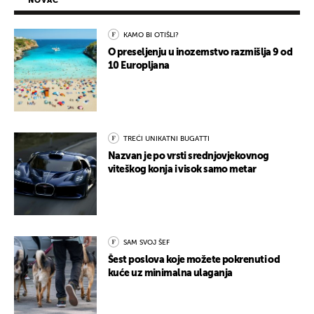
NOVAC
KAMO BI OTIŠLI?
O preseljenju u inozemstvo razmišlja 9 od
10 Europljana
TREĆI UNIKATNI BUGATTI
Nazvan je po vrsti srednjovjekovnog
viteškog konja i visok samo metar
SAM SVOJ ŠEF
Šest poslova koje možete pokrenuti od
kuće uz minimalna ulaganja