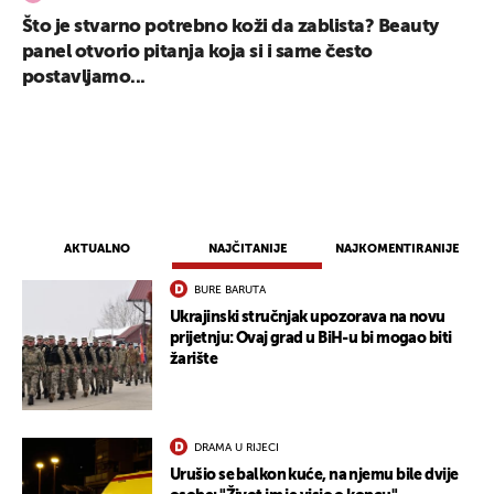
Što je stvarno potrebno koži da zablista? Beauty
panel otvorio pitanja koja si i same često
postavljamo...
AKTUALNO
NAJČITANIJE
NAJKOMENTIRANIJE
BURE BARUTA
Ukrajinski stručnjak upozorava na novu
prijetnju: Ovaj grad u BiH-u bi mogao biti
žarište
DRAMA U RIJECI
Urušio se balkon kuće, na njemu bile dvije