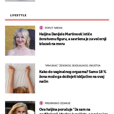
LIFESTYLE
POPUT SIRENE
Haljina Danijele Martinović ističe
ženstvenu figuru, a savršena je za večernji
izlazak na moru
"VRHUNAC" ŽENSKOG SEKSUALNOG ISKUSTVA
Kako do vaginalnog orgazma? Samo 18 %
žena može ga doživjeti isključivo na ovaj
način
PREKRASNO IZDANJE
Ova haljina poručuje “Ja sam na