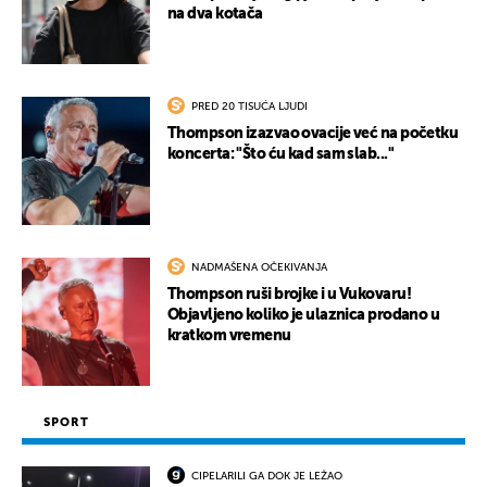
na dva kotača
PRED 20 TISUĆA LJUDI
Thompson izazvao ovacije već na početku
koncerta: "Što ću kad sam slab..."
NADMAŠENA OČEKIVANJA
Thompson ruši brojke i u Vukovaru!
Objavljeno koliko je ulaznica prodano u
kratkom vremenu
SPORT
CIPELARILI GA DOK JE LEŽAO