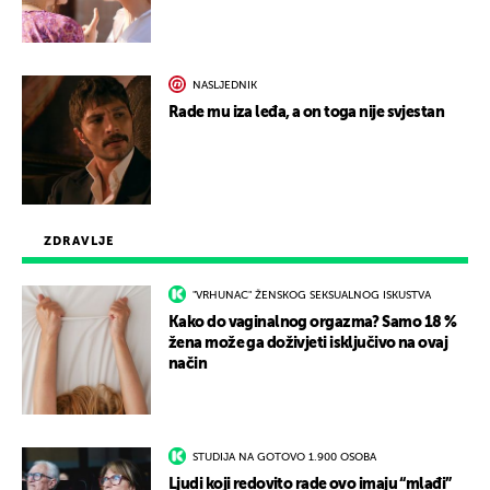
NASLJEDNIK
Rade mu iza leđa, a on toga nije svjestan
ZDRAVLJE
"VRHUNAC" ŽENSKOG SEKSUALNOG ISKUSTVA
Kako do vaginalnog orgazma? Samo 18 %
žena može ga doživjeti isključivo na ovaj
način
STUDIJA NA GOTOVO 1.900 OSOBA
Ljudi koji redovito rade ovo imaju “mlađi”