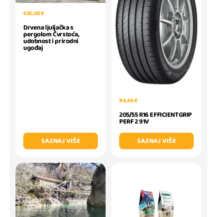
650,00 €
Drvena ljuljačka s
pergolom Čvrstoća,
udobnost i prirodni
ugođaj
84,46 €
205/55 R16 EFFICIENTGRIP
PERF 2 91V
SAZNAJ VIŠE
SAZNAJ VIŠE