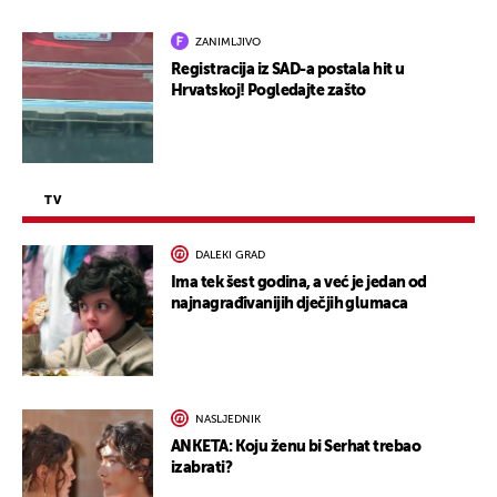
ZANIMLJIVO
Registracija iz SAD-a postala hit u
Hrvatskoj! Pogledajte zašto
TV
DALEKI GRAD
Ima tek šest godina, a već je jedan od
najnagrađivanijih dječjih glumaca
NASLJEDNIK
ANKETA: Koju ženu bi Serhat trebao
izabrati?