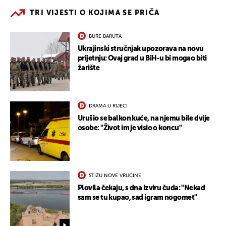
TRI VIJESTI O KOJIMA SE PRIČA
BURE BARUTA
Ukrajinski stručnjak upozorava na novu
prijetnju: Ovaj grad u BiH-u bi mogao biti
žarište
DRAMA U RIJECI
Urušio se balkon kuće, na njemu bile dvije
osobe: "Život im je visio o koncu"
STIŽU NOVE VRUĆINE
Plovila čekaju, s dna izviru čuda: "Nekad
sam se tu kupao, sad igram nogomet"