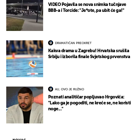
VIDEO Pojavila se nova snimka tučnjave
BBB-a i Torcide: "Je*ote, pa ubit će ga!"
DRAMATIČAN PREOKRET
Kakva drama u Zagrebu! Hrvatska srušila
Srbiju i izborila finale Svjetskog prvenstva
AU, OVO JE RUŽNO
Poznati analitičar popljuvao Hrgovića:
"Lako ga je pogoditi, ne kreće se, ne koristi
noge..."