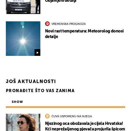
Objavljeni detalji
VREMENSKA PROGNOZA
Novi rast temperatura: Meteorolog donosi
detalje
UKLJUČITE NOTIFIKACIJE
JOŠ AKTUALNOSTI
PRONAĐITE ŠTO VAS ZANIMA
SHOW
ČUVA USPOMENU NA NJEGA
Njezinog oca obožavala je cijela Hrvatska!
Kći neprežaljenog pjevača projurila špicom