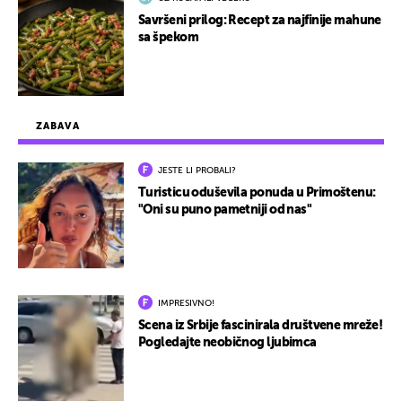
Savršeni prilog: Recept za najfinije mahune
sa špekom
ZABAVA
JESTE LI PROBALI?
Turisticu oduševila ponuda u Primoštenu:
"Oni su puno pametniji od nas"
IMPRESIVNO!
Scena iz Srbije fascinirala društvene mreže!
Pogledajte neobičnog ljubimca