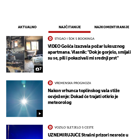
AKTUALNO
NAJČITANIJE
NAJKOMENTIRANIJE
STIGAO I ŠOK S BOOKINGA
VIDEO Gošća izazvala požar luksuznog
apartmana. Vlasnik: "Dok je gorjelo, smijali
su se, pili i pokazivali mi srednji prst"
7
VREMENSKA PROGNOZA
Nakon vrhunca toplinskog vala stiže
osvježenje: Dokad će trajati otkrio je
meteorolog
VOZILO SLETJELO S CESTE
UZNEMIRUJUĆE Strašni prizori nesreće u