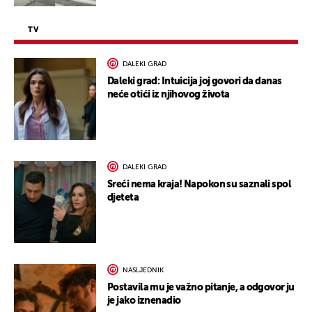
TV
DALEKI GRAD
Daleki grad: Intuicija joj govori da danas
neće otići iz njihovog života
DALEKI GRAD
Sreći nema kraja! Napokon su saznali spol
djeteta
NASLJEDNIK
Postavila mu je važno pitanje, a odgovor ju
je jako iznenadio