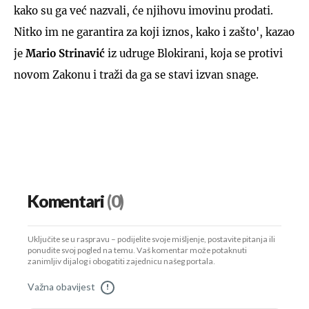
kako su ga već nazvali, će njihovu imovinu prodati.
Nitko im ne garantira za koji iznos, kako i zašto', kazao
je
Mario Strinavić
iz udruge Blokirani, koja se protivi
novom Zakonu i traži da ga se stavi izvan snage.
Komentari
(0)
Uključite se u raspravu – podijelite svoje mišljenje, postavite pitanja ili
ponudite svoj pogled na temu. Vaš komentar može potaknuti
zanimljiv dijalog i obogatiti zajednicu našeg portala.
Važna obavijest
!