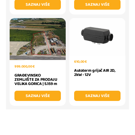
SAZNAJ VIŠE
SAZNAJ VIŠE
610,00 €
999.000,00 €
Autoterm grijač AIR 2D,
2kW - 12V
GRAĐEVINSKO
ZEMLJIŠTE ZA PRODAJU
VELIKA GORICA | 5.159 m
SAZNAJ VIŠE
SAZNAJ VIŠE