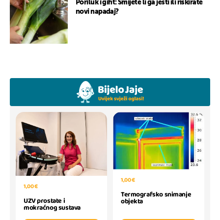
Poriluk i giht: Smijete li ga jesti ili riskirate
novi napadaj?
1,00 €
1,00 €
Termografsko snimanje
UZV prostate i
objekta
mokraćnog sustava