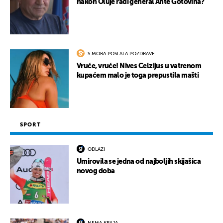
nakon Oluje radi general Ante Gotovina?
S MORA POSLALA POZDRAVE
Vruće, vruće! Nives Celzijus u vatrenom
kupaćem malo je toga prepustila mašti
SPORT
ODLAZI
Umirovila se jedna od najboljih skijašica
novog doba