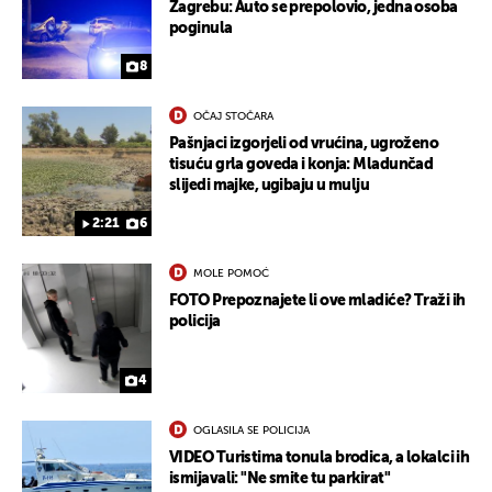
Zagrebu: Auto se prepolovio, jedna osoba
poginula
8
OČAJ STOČARA
Pašnjaci izgorjeli od vrućina, ugroženo
tisuću grla goveda i konja: Mladunčad
slijedi majke, ugibaju u mulju
2:21
6
UKLJUČITE NOTIFIKACIJE
MOLE POMOĆ
FOTO Prepoznajete li ove mladiće? Traži ih
policija
4
OGLASILA SE POLICIJA
VIDEO Turistima tonula brodica, a lokalci ih
ismijavali: "Ne smite tu parkirat"