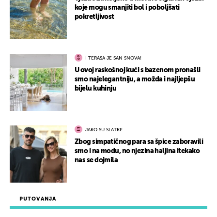
koje mogu smanjiti bol i poboljšati
pokretljivost
I TERASA JE SAN SNOVA!
U ovoj raskošnoj kući s bazenom pronašli
smo najelegantniju, a možda i najljepšu
bijelu kuhinju
JAKO SU SLATKI!
Zbog simpatičnog para sa špice zaboravili
smo i na modu, no njezina haljina itekako
nas se dojmila
PUTOVANJA