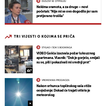
DUGOVI SE OTPISUJU
Nekima sramota, a za druge – novi
početak: "Nije mi se ovo dogodilo jer sam
pretjerano trošila''
TRI VIJESTI O KOJIMA SE PRIČA
STIGAO I ŠOK S BOOKINGA
VIDEO Gošća izazvala požar luksuznog
apartmana. Vlasnik: "Dok je gorjelo, smijali
su se, pili i pokazivali mi srednji prst"
7
VREMENSKA PROGNOZA
Nakon vrhunca toplinskog vala stiže
osvježenje: Dokad će trajati otkrio je
meteorolog