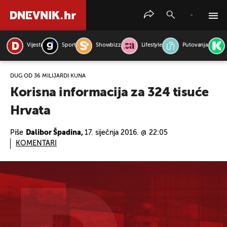
Vijesti
Sport
Showbizz
Lifestyle
Putovanja
PRETRAŽITE VIJESTI
DUG OD 36 MILIJARDI KUNA
Korisna informacija za 324 tisuće
Hrvata
Piše
Dalibor Špadina,
17. siječnja 2016. @ 22:05
KOMENTARI