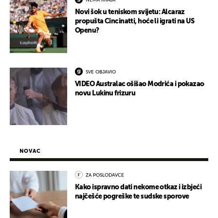
NEMA KRAJA
Novi šok u teniskom svijetu: Alcaraz
propušta Cincinatti, hoće li igrati na US
Openu?
SVE OBJAVIO
VIDEO Australac ošišao Modrića i pokazao
novu Lukinu frizuru
NOVAC
ZA POSLODAVCE
Kako ispravno dati nekome otkaz i izbjeći
najčešće pogreške te sudske sporove