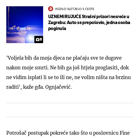
VOZILO SLETJELO S CESTE
UZNEMIRUJUĆE Strašni prizori nesreće u
Zagrebu: Auto se prepolovio, jedna osoba
poginula
8
'Voljela bih da moja djeca ne plaćaju sve te dugove
nakon moje smrti. Ne bih ga još htjela proglasiti, dok
ne vidim isplati li se to ili ne, ne volim ništa na brzinu
raditi', kaže gđa. Ognjačević.
Potrošač postupak pokreće tako što u poslovnicu Fine