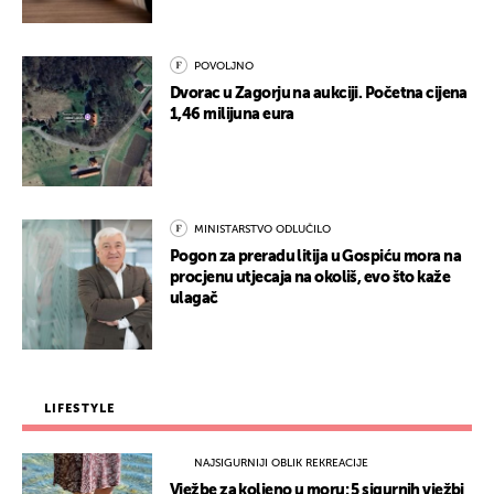
POVOLJNO
Dvorac u Zagorju na aukciji. Početna cijena
1,46 milijuna eura
MINISTARSTVO ODLUČILO
Pogon za preradu litija u Gospiću mora na
procjenu utjecaja na okoliš, evo što kaže
ulagač
LIFESTYLE
NAJSIGURNIJI OBLIK REKREACIJE
Vježbe za koljeno u moru: 5 sigurnih vježbi