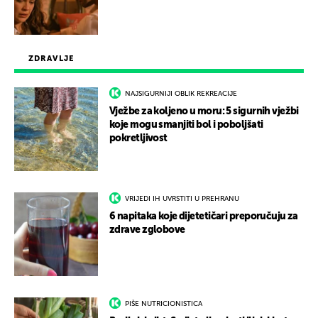
ZDRAVLJE
NAJSIGURNIJI OBLIK REKREACIJE
Vježbe za koljeno u moru: 5 sigurnih vježbi
koje mogu smanjiti bol i poboljšati
pokretljivost
VRIJEDI IH UVRSTITI U PREHRANU
6 napitaka koje dijetetičari preporučuju za
zdrave zglobove
PIŠE NUTRICIONISTICA