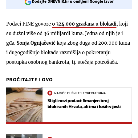
Dodajte DNEVNIK.hr u omiljeni Google izvor
Podaci FINE govore
o 324.000 građana u blokadi
, koji
su dužni više od 36 milijardi kuna. Jedna od njih je i
gđa.
Sonja Ognjačević
koja zbog duga od 200.000 kuna
i dugogodišnje blokade razmišlja o pokretanju
postupka osobnog bankrota, tj. stečaja potrošača.
PROČITAJTE I OVO
NAJVIŠE DUŽNI TELEOPERATERIMA
Stigli novi podaci: Smanjen broj
blokiranih Hrvata, ali ima i loših vijesti