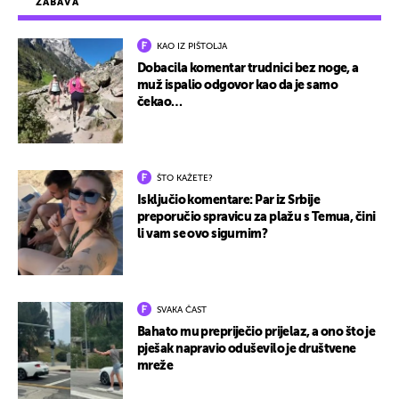
ZABAVA
KAO IZ PIŠTOLJA
Dobacila komentar trudnici bez noge, a
muž ispalio odgovor kao da je samo
čekao…
ŠTO KAŽETE?
Isključio komentare: Par iz Srbije
preporučio spravicu za plažu s Temua, čini
li vam se ovo sigurnim?
SVAKA ČAST
Bahato mu prepriječio prijelaz, a ono što je
pješak napravio oduševilo je društvene
mreže