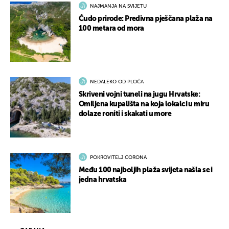
NAJMANJA NA SVIJETU
Čudo prirode: Predivna pješčana plaža na
100 metara od mora
NEDALEKO OD PLOČA
Skriveni vojni tuneli na jugu Hrvatske:
Omiljena kupališta na koja lokalci u miru
dolaze roniti i skakati u more
POKROVITELJ CORONA
Među 100 najboljih plaža svijeta našla se i
jedna hrvatska