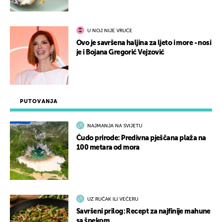
U NOJ NIJE VRUĆE
Ovo je savršena haljina za ljeto i more - nosi
je i Bojana Gregorić Vejzović
PUTOVANJA
NAJMANJA NA SVIJETU
Čudo prirode: Predivna pješčana plaža na
100 metara od mora
UZ RUČAK ILI VEČERU
Savršeni prilog: Recept za najfinije mahune
sa špekom