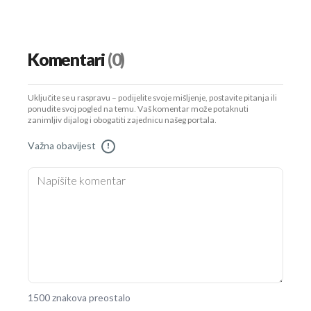
Komentari
(0)
Uključite se u raspravu – podijelite svoje mišljenje, postavite pitanja ili
ponudite svoj pogled na temu. Vaš komentar može potaknuti
zanimljiv dijalog i obogatiti zajednicu našeg portala.
Važna obavijest
!
1500 znakova preostalo