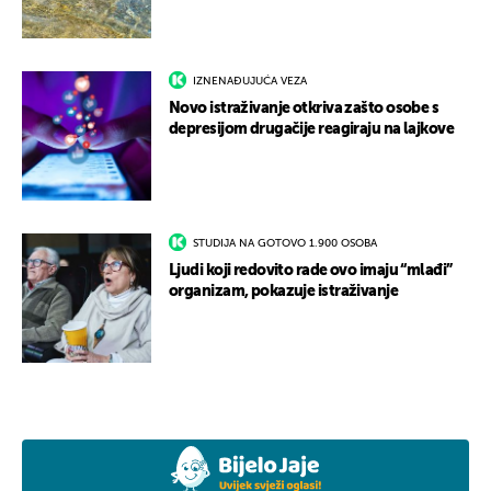
IZNENAĐUJUĆA VEZA
Novo istraživanje otkriva zašto osobe s
depresijom drugačije reagiraju na lajkove
STUDIJA NA GOTOVO 1.900 OSOBA
Ljudi koji redovito rade ovo imaju “mlađi”
organizam, pokazuje istraživanje