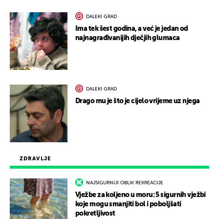
DALEKI GRAD
Ima tek šest godina, a već je jedan od
najnagrađivanijih dječjih glumaca
DALEKI GRAD
Drago mu je što je cijelo vrijeme uz njega
ZDRAVLJE
NAJSIGURNIJI OBLIK REKREACIJE
Vježbe za koljeno u moru: 5 sigurnih vježbi
koje mogu smanjiti bol i poboljšati
pokretljivost