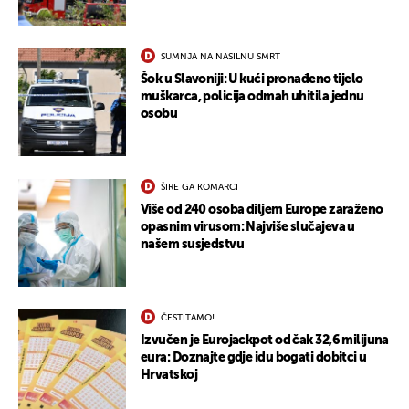
SUMNJA NA NASILNU SMRT
Šok u Slavoniji: U kući pronađeno tijelo
muškarca, policija odmah uhitila jednu
osobu
ŠIRE GA KOMARCI
Više od 240 osoba diljem Europe zaraženo
opasnim virusom: Najviše slučajeva u
našem susjedstvu
ČESTITAMO!
Izvučen je Eurojackpot od čak 32,6 milijuna
eura: Doznajte gdje idu bogati dobitci u
Hrvatskoj