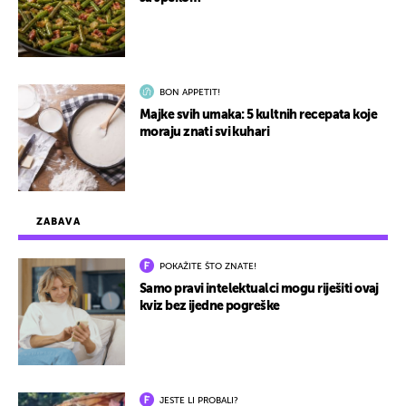
BON APPETIT!
Majke svih umaka: 5 kultnih recepata koje
moraju znati svi kuhari
ZABAVA
POKAŽITE ŠTO ZNATE!
Samo pravi intelektualci mogu riješiti ovaj
kviz bez ijedne pogreške
JESTE LI PROBALI?