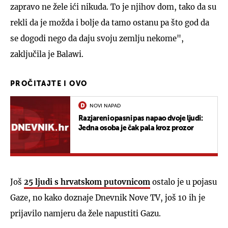
zapravo ne žele ići nikuda. To je njihov dom, tako da su
rekli da je možda i bolje da tamo ostanu pa što god da
se dogodi nego da daju svoju zemlju nekome",
zaključila je Balawi.
PROČITAJTE I OVO
NOVI NAPAD
Razjareni opasni pas napao dvoje ljudi:
Jedna osoba je čak pala kroz prozor
Još
25 ljudi s hrvatskom putovnicom
ostalo je u pojasu
Gaze, no kako doznaje Dnevnik Nove TV, još 10 ih je
prijavilo namjeru da žele napustiti Gazu.