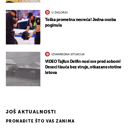
U ZAGORJU
Teška prometna nesreća! Jedna osoba
poginula
IZVANREDNA SITUACIJA
VIDEO Tajfun Delfin nosi sve pred sobom!
Deseci tisuća bez struje, otkazane stotine
letova
JOŠ AKTUALNOSTI
PRONAĐITE ŠTO VAS ZANIMA