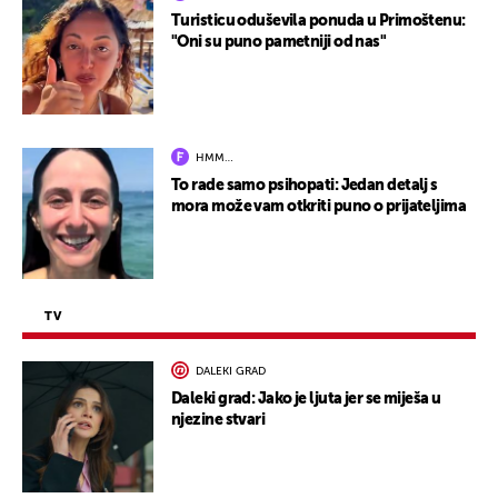
Turisticu oduševila ponuda u Primoštenu:
"Oni su puno pametniji od nas"
HMM…
To rade samo psihopati: Jedan detalj s
mora može vam otkriti puno o prijateljima
TV
DALEKI GRAD
Daleki grad: Jako je ljuta jer se miješa u
njezine stvari