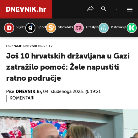
Vijesti
Sport
Showbizz
Lifestyle
Putovanja
PRETRAŽITE VIJESTI
DOZNAJE DNEVNIK NOVE TV
Još 10 hrvatskih državljana u Gazi
zatražilo pomoć: Žele napustiti
ratno područje
Piše
DNEVNIK.hr,
04. studenoga 2023. @ 19:21
KOMENTARI