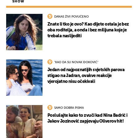
SHOW
DANAS ŽIVI POVUČENO
Znate li tko je ovo? Kao dijete ostala je bez
oba roditelja, a onda i bez milijuna koje je
trebala naslijediti
"KAO DA SU NOVAK ĐOKOVIĆ"
Jedan od najpoznatijih svjetskih parova
stigao na Jadran, ovakve reakcije
vjerojatno nisu očekivali
SAMO DOBRA PISMA
Poslušajte kako to zvuči kad Nina Badrić i
Jakov Jozinović zapjevaju Oliverov hit!