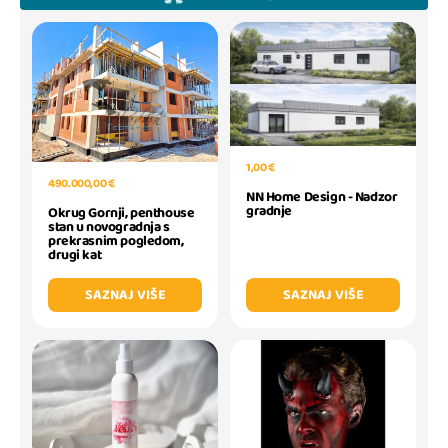
1,00 €
490.000,00 €
NN Home Design - Nadzor
gradnje
Okrug Gornji, penthouse
stan u novogradnja s
prekrasnim pogledom,
drugi kat
SAZNAJ VIŠE
SAZNAJ VIŠE