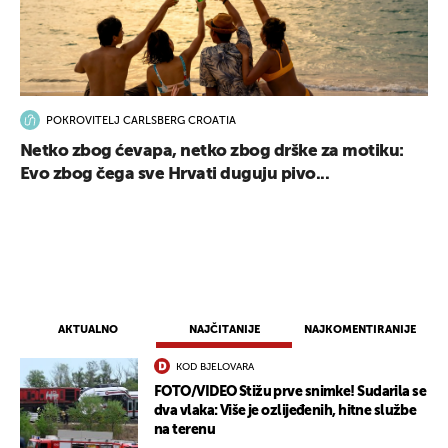
POKROVITELJ CARLSBERG CROATIA
Netko zbog ćevapa, netko zbog drške za motiku:
UKLJUČITE NOTIFIKACIJE
Evo zbog čega sve Hrvati duguju pivo...
AKTUALNO
NAJČITANIJE
NAJKOMENTIRANIJE
KOD BJELOVARA
FOTO/VIDEO Stižu prve snimke! Sudarila se
dva vlaka: Više je ozlijeđenih, hitne službe
na terenu