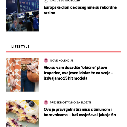
OVO JE 10 NAJBOLJIH
Europske dionice dosegnule su rekordne
razine
LIFESTYLE
NOVE KOLEKCIJE
Ako su vam dosadile “obične” plave
traperice, ove jeseni dolazite na svoje -
izdvajamo 15 hit modela
PREJEDNOSTAVNO ZA SLOŽITI
Ovo je pravi ljetni tiramisu s limunom i
borovnicama – baš osvježava i jako je fin