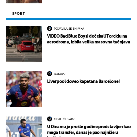
SPORT
POJAVILA SE SNIMKA
VIDEO Bad Blue Boysi dočekali Torcidu na
aerodromu, izbila velika masovna tučnjava
BOMBA!
Liverpool doveo kapetana Barcelone!
GDJE ĆE SAD?
U Dinamu je prošle godine predstavljen kao
mega transfer, danas je pao najniže u