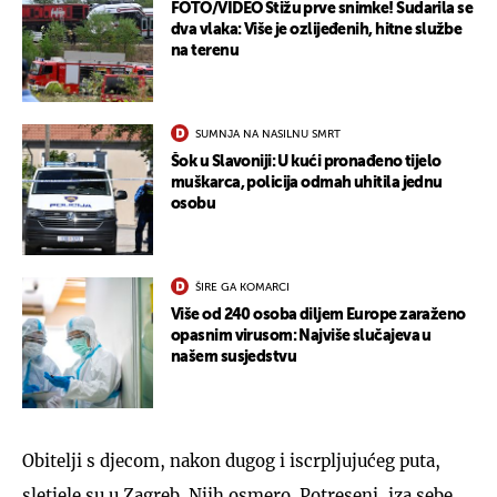
FOTO/VIDEO Stižu prve snimke! Sudarila se
dva vlaka: Više je ozlijeđenih, hitne službe
na terenu
SUMNJA NA NASILNU SMRT
Šok u Slavoniji: U kući pronađeno tijelo
muškarca, policija odmah uhitila jednu
osobu
ŠIRE GA KOMARCI
Više od 240 osoba diljem Europe zaraženo
opasnim virusom: Najviše slučajeva u
našem susjedstvu
Obitelji s djecom, nakon dugog i iscrpljujućeg puta,
sletjele su u Zagreb. Njih osmero. Potreseni, iza sebe