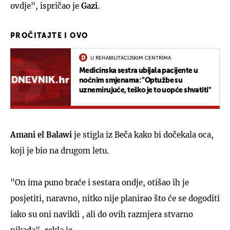
ovdje", ispričao je
Gazi
.
PROČITAJTE I OVO
U REHABILITACIJSKIM CENTRIMA
Medicinska sestra ubijala pacijente u
noćnim smjenama: "Optužbe su
uznemirujuće, teško je to uopće shvatiti"
Amani el Balawi
je stigla iz Beča kako bi dočekala oca,
koji je bio na drugom letu.
"On ima puno braće i sestara ondje, otišao ih je
posjetiti, naravno, nitko nije planirao što će se dogoditi
iako su oni navikli , ali do ovih razmjera stvarno