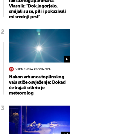
luksuznog apartmana.
Vlasnik: "Dok je gorjelo,
smijali su se, pili i pokazivali
mi srednji prst"
VREMENSKA PROGNOZA
Nakon vrhunca toplinskog
vala stiže osvježenje: Dokad
će trajati otkrio je
meteorolog