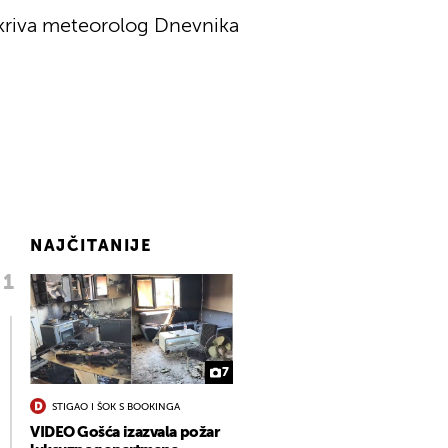
tkriva meteorolog Dnevnika
NAJČITANIJE
7
STIGAO I ŠOK S BOOKINGA
VIDEO Gošća izazvala požar