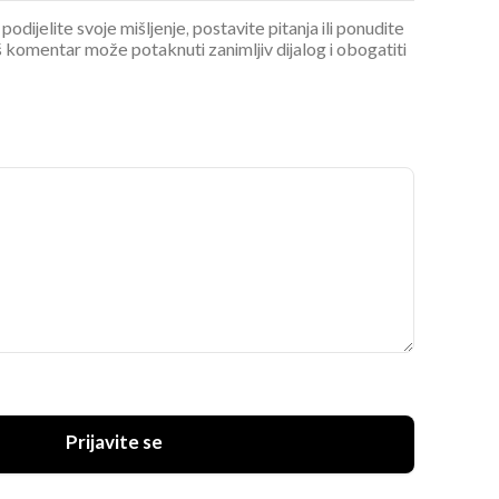
podijelite svoje mišljenje, postavite pitanja ili ponudite
 komentar može potaknuti zanimljiv dijalog i obogatiti
Prijavite se