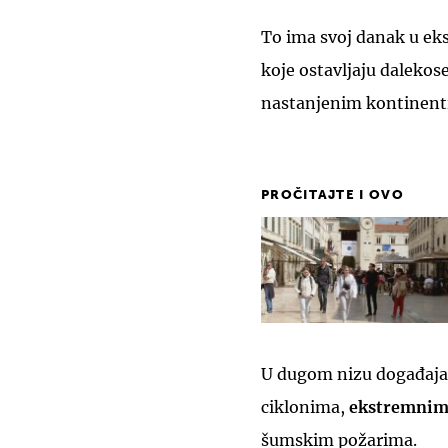
To ima svoj danak u e
koje ostavljaju daleko
nastanjenim kontinent
PROČITAJTE I OVO
U dugom nizu događaja
ciklonima,
ekstremnim
šumskim požarima.