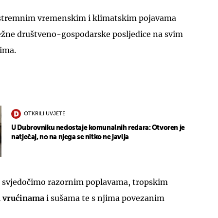
kstremnim vremenskim i klimatskim pojavama
sežne društveno-gospodarske posljedice na svim
ima.
OTKRILI UVJETE
U Dubrovniku nedostaje komunalnih redara: Otvoren je
natječaj, no na njega se nitko ne javlja
 svjedočimo razornim poplavama, tropskim
 vrućinama
i sušama te s njima povezanim