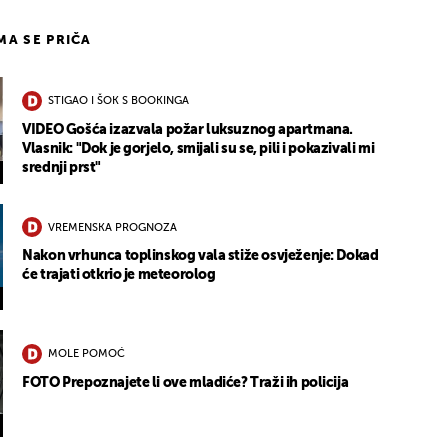
IMA SE PRIČA
STIGAO I ŠOK S BOOKINGA
VIDEO Gošća izazvala požar luksuznog apartmana.
Vlasnik: "Dok je gorjelo, smijali su se, pili i pokazivali mi
srednji prst"
VREMENSKA PROGNOZA
Nakon vrhunca toplinskog vala stiže osvježenje: Dokad
će trajati otkrio je meteorolog
MOLE POMOĆ
FOTO Prepoznajete li ove mladiće? Traži ih policija