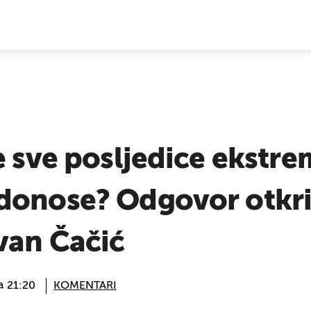
E VIJESTI
e sve posljedice ekstr
donose? Odgovor otkr
van Čačić
@ 21:20
KOMENTARI