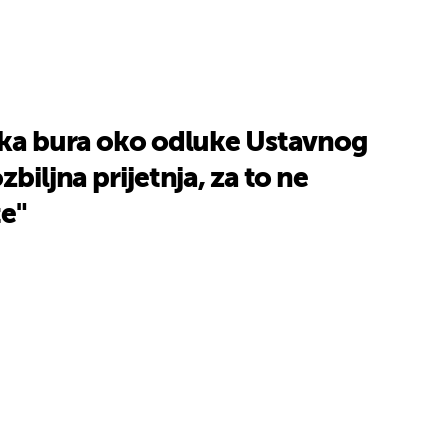
lika bura oko odluke Ustavnog
UKLJUČITE NOTIFIKACIJE
zbiljna prijetnja, za to ne
te"