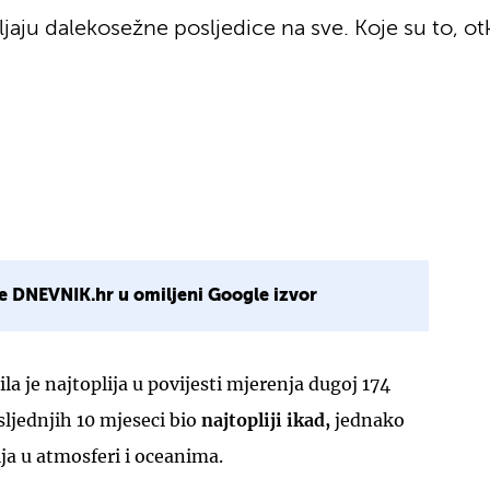
jaju dalekosežne posljedice na sve. Koje su to, o
e DNEVNIK.hr u omiljeni Google izvor
la je najtoplija u povijesti mjerenja dugoj 174
sljednjih 10 mjeseci bio
najtopliji ikad,
jednako
ija u atmosferi i oceanima.