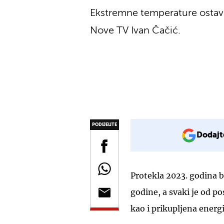
Ekstremne temperature ostavl
Nove TV Ivan Čačić.
PODIJELITE
Dodajt
Protekla 2023. godina bi
godine, a svaki je od po
kao i prikupljena energ