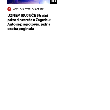
8
VOZILO SLETJELO S CESTE
UZNEMIRUJUĆE Strašni
prizori nesreće u Zagrebu:
Auto se prepolovio, jedna
osoba poginula