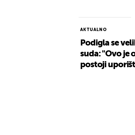
AKTUALNO
Podigla se ve
suda: "Ovo je o
postoji uporiš