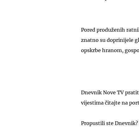
Pored produženih ratni
znatno su doprinijele g
opskrbe hranom, gospod
Dnevnik Nove TV pratit
vijestima čitajte na por
Propustili ste Dnevnik?