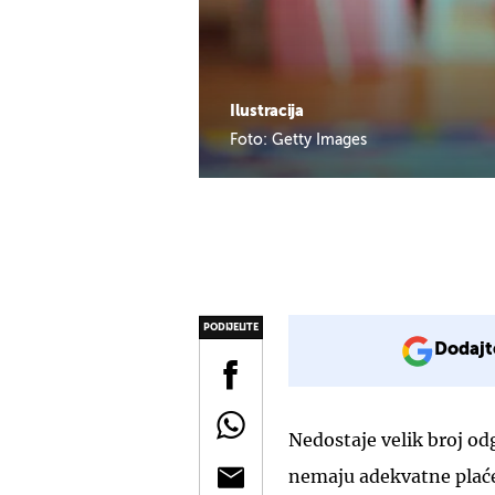
Ilustracija
Foto: Getty Images
PODIJELITE
Dodajt
Nedostaje velik broj odg
nemaju adekvatne plaće.