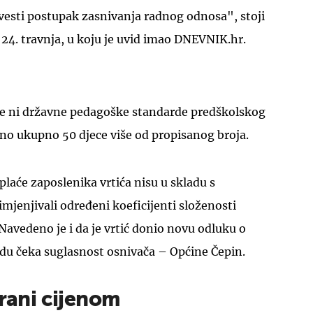
vesti postupak zasnivanja radnog odnosa", stoji
d 24. travnja, u koju je uvid imao DNEVNIK.hr.
uje ni državne pedagoške standarde predškolskog
UKLJUČITE NOTIFIKACIJE
ano ukupno 50 djece više od propisanog broja.
plaće zaposlenika vrtića nisu u skladu s
imjenjivali određeni koeficijenti složenosti
Navedeno je i da je vrtić donio novu odluku o
rdu čeka suglasnost osnivača – Općine Čepin.
irani cijenom