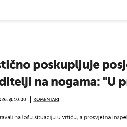
E VIJESTI
stično poskupljuje posj
oditelji na nogama: "U 
2026. @ 10:00
KOMENTARI
vali na lošu situaciju u vrtiću, a prosvjetna inspek