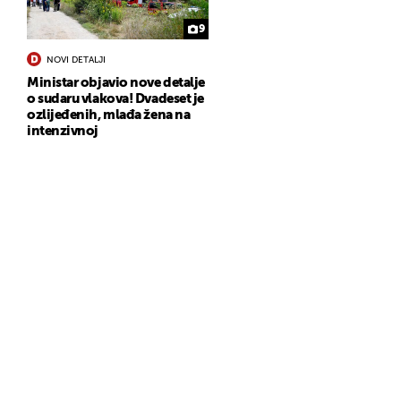
9
NOVI DETALJI
Ministar objavio nove detalje
o sudaru vlakova! Dvadeset je
ozlijeđenih, mlađa žena na
intenzivnoj