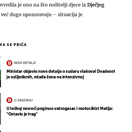
vrdila je ono na što roditelji djece iz
Dječjeg
već dugo upozoravaju – situacija je
IMA SE PRIČA
NOVI DETALJI
Ministar objavio nove detalje o sudaru vlakova! Dvadeset
je ozlijeđenih, mlađa žena na intenzivnoj
U ZAGORJU
U teškoj nesreći poginuo vatrogasac i motociklst Matija:
"Ostavio je trag"