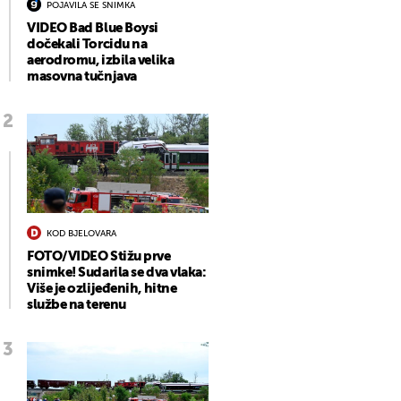
POJAVILA SE SNIMKA
VIDEO Bad Blue Boysi
dočekali Torcidu na
aerodromu, izbila velika
masovna tučnjava
KOD BJELOVARA
FOTO/VIDEO Stižu prve
snimke! Sudarila se dva vlaka:
Više je ozlijeđenih, hitne
službe na terenu