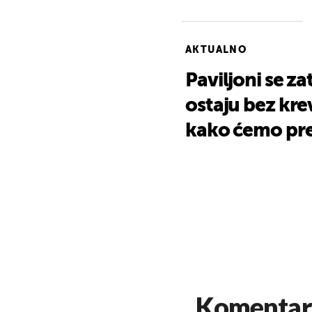
AKTUALNO
Paviljoni se z
ostaju bez kre
kako ćemo prež
Komentar