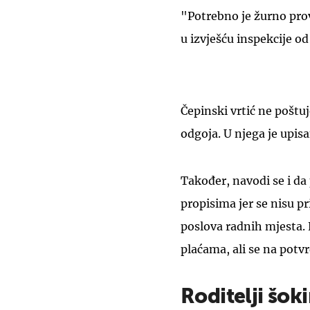
"Potrebno je žurno pro
u izvješću inspekcije o
Čepinski vrtić ne pošt
odgoja. U njega je upis
Također, navodi se i da 
propisima jer se nisu pr
poslova radnih mjesta. 
plaćama, ali se na potv
Roditelji šok