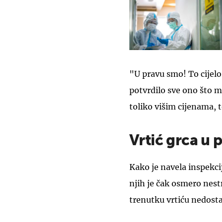
"U pravu smo! To cijel
potvrdilo sve ono što mi
toliko višim cijenama, t
Vrtić grca u
Kako je navela inspekci
njih je čak osmero nest
trenutku vrtiću nedost