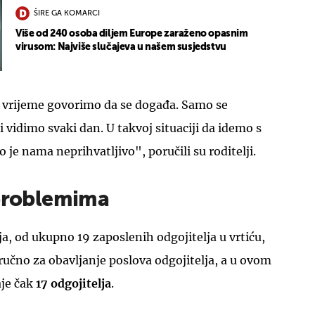
ŠIRE GA KOMARCI
Više od 240 osoba diljem Europe zaraženo opasnim
virusom: Najviše slučajeva u našem susjedstvu
o vrijeme govorimo da se događa. Samo se
 vidimo svaki dan. U takvoj situaciji da idemo s
o je nama neprihvatljivo", poručili su roditelji.
 problemima
ja, od ukupno 19 zaposlenih odgojitelja u vrtiću,
ručno za obavljanje poslova odgojitelja, a u ovom
aje čak
17 odgojitelja
.