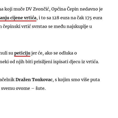
 koji muče DV Zvončić, Općina Čepin nedavno je
anju cijene vrtića
, i to sa 128 eura na čak 175 eura
 čepinski vrtić svrstao se među najskuplje u
nuli su
peticiju
jer će, ako se odluka o
ki od njih biti prisiljeni ispisati djecu iz vrtića.
načelnik
Dražen Tonkovac
, s kojim smo više puta
 o svemu ovome – šute.