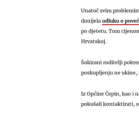
Unatoč svim problemima
donijela
odluku o poveć
po djetetu. Tom cijenom
Hrvatskoj.
Šokirani roditelji pokre
poskupljenju ne ukine, ne
Iz Općine Čepin, kao i 
pokušali kontaktirati,