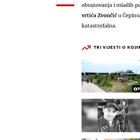
obrazovanja i mladih pot
vrtića Zvončić
u Čepinu 
katastrofalna.
TRI VIJESTI O KOJ
9