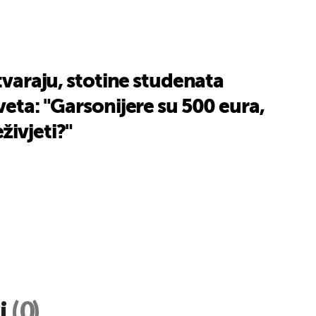
atvaraju, stotine studenata
veta: "Garsonijere su 500 eura,
ivjeti?"
i
(0)