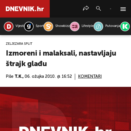
Vijesti
Sport
Showbizz
Lifestyle
Putovanja
PRETRAŽITE VIJESTI
ŽELJEZARA SPLIT
Izmoreni i malaksali, nastavljaju
štrajk glađu
Piše
T.K.,
06. ožujka 2010. @ 16:52
KOMENTARI