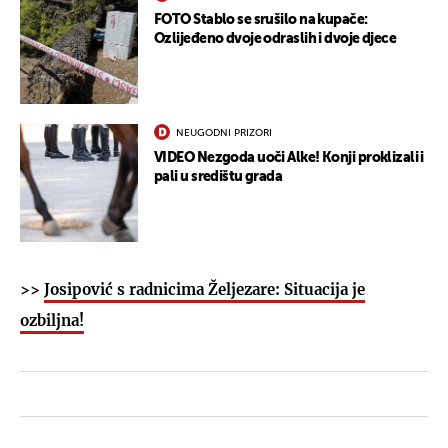
FOTO Stablo se srušilo na kupače:
Ozlijeđeno dvoje odraslih i dvoje djece
NEUGODNI PRIZORI
VIDEO Nezgoda uoči Alke! Konji proklizali i
pali u središtu grada
>>
Josipović s radnicima Željezare: Situacija je
ozbiljna!