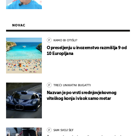
NOVAC
KAMO BI OTIŠLI?
O preseljenju u inozemstvo razmišlja 9 od
10 Europljana
TREĆI UNIKATNI BUGATTI
Nazvan je po vrsti srednjovjekovnog
viteškog konja i visok samo metar
SAM SVOJ ŠEF