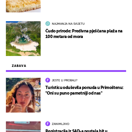
NAJMANJA NA SVIJETU
Čudo prirode: Predivna pješčana plaža na
100 metara od mora
ZABAVA
JESTE LI PROBALI?
Turisticu oduševila ponuda u Primoštenu:
"Oni su puno pametniji od nas"
ZANIMLJIVO
Registracija iz SAD-a postala hit u