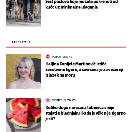
Šest poslova koje možete pokrenuti od
kuće uz minimalna ulaganja
LIFESTYLE
POPUT SIRENE
Haljina Danijele Martinović ističe
ženstvenu figuru, a savršena je za večernji
izlazak na moru
DOBRO JE ZNATI
Koliko dugo narezana lubenica smije
stajati u hladnjaku i kada je više nije sigurno
jesti?