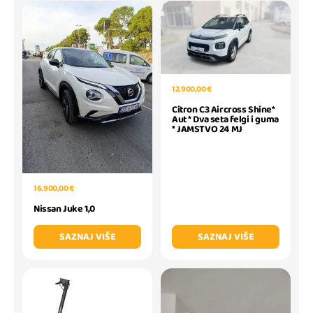
12.900,00 €
Citron C3 Aircross Shine*
Aut * Dva seta felgi i guma
* JAMSTVO 24 MJ
16.900,00 €
Nissan Juke 1,0
SAZNAJ VIŠE
SAZNAJ VIŠE