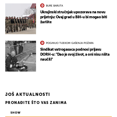
BURE BARUTA
Ukrajinski stručnjak upozorava na novu
prijetnju: Ovaj grad u BiH-u bi mogao biti
žarište
POGINUO TIJEKOM GAŠENJA POŽARA
Sindikat vatrogasaca podnosi prijavu
DORH-u: "Dao je svoj život, a oni nisu ništa
naučili"
JOŠ AKTUALNOSTI
PRONAĐITE ŠTO VAS ZANIMA
SHOW