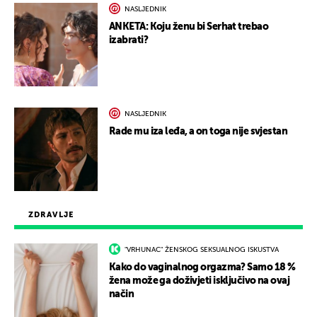
NASLJEDNIK
ANKETA: Koju ženu bi Serhat trebao
izabrati?
NASLJEDNIK
Rade mu iza leđa, a on toga nije svjestan
ZDRAVLJE
"VRHUNAC" ŽENSKOG SEKSUALNOG ISKUSTVA
Kako do vaginalnog orgazma? Samo 18 %
žena može ga doživjeti isključivo na ovaj
način