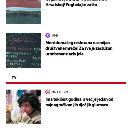
Hrvatskoj! Pogledajte zašto
UPS!
Meni domaćeg restorana nasmijao
društvene mreže! Za sve je zaslužan
urnebesan naziv jela
TV
DALEKI GRAD
Ima tek šest godina, a već je jedan od
najnagrađivanijih dječjih glumaca