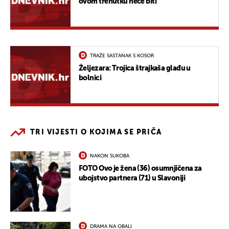
ovom trenutku neće biti
TRAŽE SASTANAK S KOSOR
Željezara: Trojica štrajkaša glađu u
bolnici
TRI VIJESTI O KOJIMA SE PRIČA
NAKON SUKOBA
FOTO Ovo je žena (36) osumnjičena za
ubojstvo partnera (71) u Slavoniji
DRAMA NA OBALI