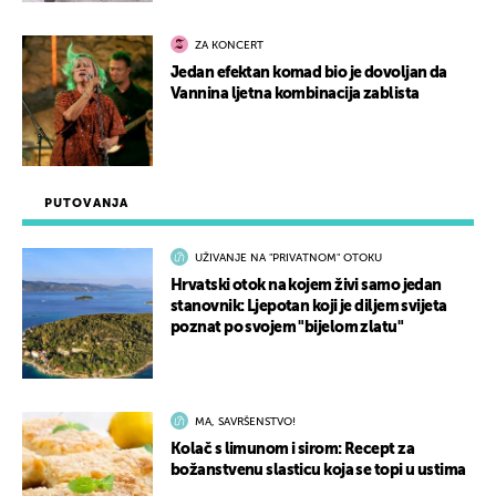
ZA KONCERT
Jedan efektan komad bio je dovoljan da
Vannina ljetna kombinacija zablista
PUTOVANJA
UŽIVANJE NA "PRIVATNOM" OTOKU
Hrvatski otok na kojem živi samo jedan
stanovnik: Ljepotan koji je diljem svijeta
poznat po svojem "bijelom zlatu"
MA, SAVRŠENSTVO!
Kolač s limunom i sirom: Recept za
božanstvenu slasticu koja se topi u ustima