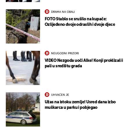
DRAMA NA OBALI
FOTO Stablo se srušilo na kupače:
Ozlijeđeno dvoje odraslih i dvoje djece
NEUGODNI PRIZORI
VIDEO Nezgoda uoči Alke! Konji proklizali i
pali u središtu grada
UHVAĆEN JE
Užas na istoku zemlje! Usred dana izbo
muškarca u parku i pobjegao