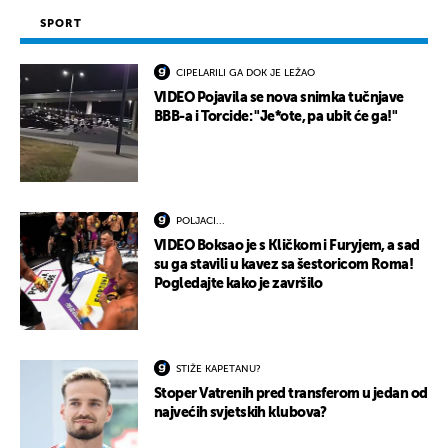
SPORT
CIPELARILI GA DOK JE LEŽAO
VIDEO Pojavila se nova snimka tučnjave
BBB-a i Torcide: "Je*ote, pa ubit će ga!"
POLJACI...
VIDEO Boksao je s Kličkom i Furyjem, a sad
su ga stavili u kavez sa šestoricom Roma!
Pogledajte kako je završilo
STIŽE KAPETANU?
Stoper Vatrenih pred transferom u jedan od
najvećih svjetskih klubova?