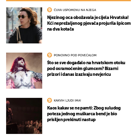
UKLJUČITE NOTIFIKACIJE
ČUVA USPOMENU NA NJEGA
Njezinog oca obožavala je cijela Hrvatska!
Kći neprežaljenog pjevača projurila špicom
na dva kotača
PONOVNO POD POVEĆALOM
Što se sve događalo na hrvatskom otoku
pod osramoćenim glumcem? Bizarni
prizori i danas izazivaju nevjericu
KAKVIH LJUDI IMA!
Kaos kakav se ne pamti: Zbog suludog
poteza jednog muškarca bend je bio
prisiljen prekinuti nastup