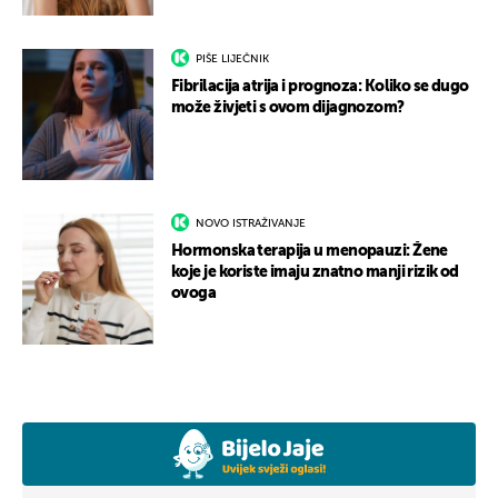
PIŠE LIJEČNIK
Fibrilacija atrija i prognoza: Koliko se dugo
može živjeti s ovom dijagnozom?
NOVO ISTRAŽIVANJE
Hormonska terapija u menopauzi: Žene
koje je koriste imaju znatno manji rizik od
ovoga