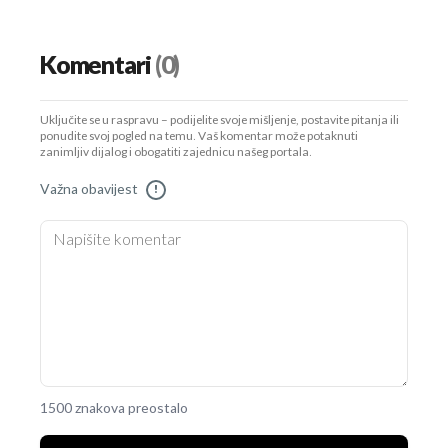
Komentari
(0)
Uključite se u raspravu – podijelite svoje mišljenje, postavite pitanja ili
ponudite svoj pogled na temu. Vaš komentar može potaknuti
zanimljiv dijalog i obogatiti zajednicu našeg portala.
Važna obavijest
!
1500 znakova preostalo