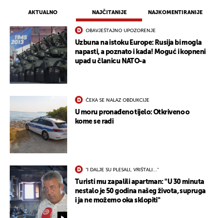
AKTUALNO
NAJČITANIJE
NAJKOMENTIRANIJE
OBAVJEŠTAJNO UPOZORENJE
Uzbuna na istoku Europe: Rusija bi mogla
napasti, a poznato i kada! Moguć i kopneni
upad u članicu NATO-a
ČEKA SE NALAZ OBDUKCIJE
U moru pronađeno tijelo: Otkriveno o
kome se radi
"I DALJE SU PLESALI, VRIŠTALI..."
Turisti mu zapalili apartman: "U 30 minuta
nestalo je 50 godina našeg života, supruga
i ja ne možemo oka sklopiti"