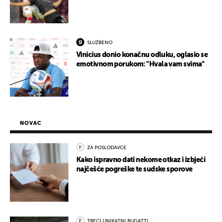
SLUŽBENO
Vinicius donio konačnu odluku, oglasio se
emotivnom porukom: "Hvala vam svima"
NOVAC
ZA POSLODAVCE
Kako ispravno dati nekome otkaz i izbjeći
najčešće pogreške te sudske sporove
TREĆI UNIKATNI BUGATTI