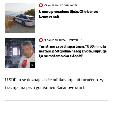
ČEKA SE NALAZ OBDUKCIJE
U moru pronađeno tijelo: Otkriveno o
kome se radi
"I DALJE SU PLESALI, VRIŠTALI..."
Turisti mu zapalili apartman: "U 30 minuta
nestalo je 50 godina našeg života, supruga
i ja ne možemo oka sklopiti"
U SDP-u se doznaje da će odlikovanje biti uručeno 29.
travnja, na prvu godišnjicu Račanove smrti.