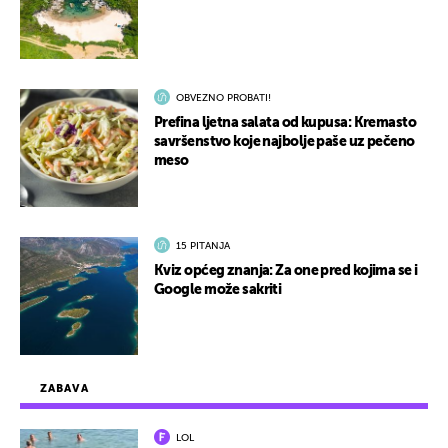
OBVEZNO PROBATI!
Prefina ljetna salata od kupusa: Kremasto
savršenstvo koje najbolje paše uz pečeno
meso
15 PITANJA
Kviz općeg znanja: Za one pred kojima se i
Google može sakriti
ZABAVA
LOL