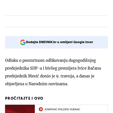
Dodajte DNEVNIK.hr u omiljeni Google izvor
Odluku o posmrtnom odlikovanju dugogodišnjeg
predsjednika SDP-a i bivšeg premijera Ivice Račana
predsjednik Mesić donio je 9. travnja, a danas je
objavljena u Narodnim novinama.
PROČITAJTE I OVO
JOSIPOVIĆ POLOŽIO VIJENAC