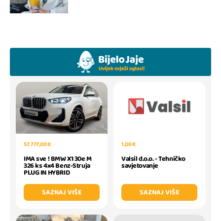
1,00 €
57.777,00 €
Valsil d.o.o. - Tehničko
IMA sve ! BMW X1 30e M
savjetovanje
326 ks 4x4 Benz-Struja
PLUG IN HYBRID
SAZNAJ VIŠE
SAZNAJ VIŠE