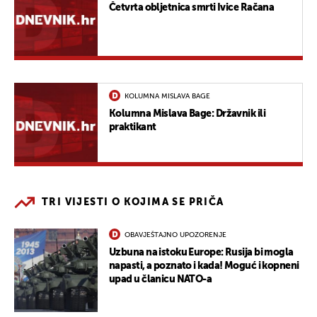
Četvrta obljetnica smrti Ivice Račana
KOLUMNA MISLAVA BAGE
Kolumna Mislava Bage: Državnik ili
praktikant
TRI VIJESTI O KOJIMA SE PRIČA
OBAVJEŠTAJNO UPOZORENJE
Uzbuna na istoku Europe: Rusija bi mogla
napasti, a poznato i kada! Moguć i kopneni
upad u članicu NATO-a