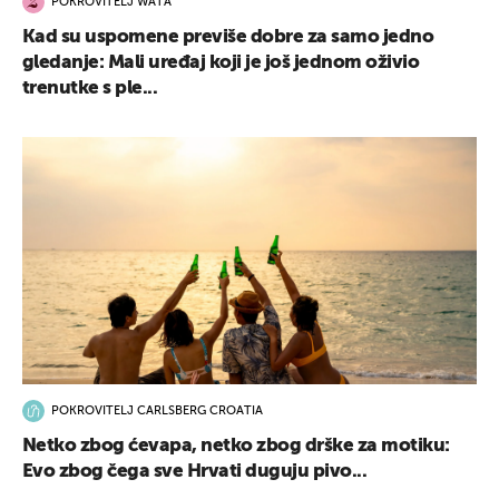
POKROVITELJ WATA
Kad su uspomene previše dobre za samo jedno
gledanje: Mali uređaj koji je još jednom oživio
trenutke s ple...
POKROVITELJ CARLSBERG CROATIA
Netko zbog ćevapa, netko zbog drške za motiku:
Evo zbog čega sve Hrvati duguju pivo...