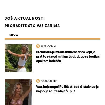
JOŠ AKTUALNOSTI
PRONAĐITE ŠTO VAS ZANIMA
SHOW
U 27. GODINI
UKLJUČITE NOTIFIKACIJE
Preminula je mlada influencerica koju je
pratilo više od milijun ljudi, dugo se borila s
opakom bolešću
"UUUUUUFFFF"
Vau, koje noge! Ružičasti badić istaknuo je
najbolje adute Maje Šuput