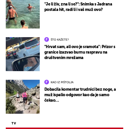
"Je li živ, zna li se?": Snimka s Jadrana
postala hit, radi li i vaš muž ovo?
ŠTO KAŽETE?
"Hrvat sam, ali ovo je sramota": Prizor s
granice izazvao burnu raspravu na
društvenim mrežama
KAO IZ PIŠTOLJA
Dobacila komentar trudnici bez noge, a
muž ispalio odgovor kao da je samo
čekao…
TV