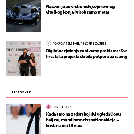
Nazvan je po vrsti srednjovjekovnog
viteškog konja i visok samo metar
POKROVITELJ PHILIP MORRIS ZAGREB
Digitalna rješenja za stvarne probleme: Dva
hrvatska projekta dobila potporu za razvoj
LIFESTYLE
BAŠ EFEKTNA
Kada smo na zadarskoj rivi ugledali ovu
haljinu, morali smo doznati odakle je –
košta samo 18 eura