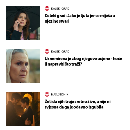
DALEKI GRAD
Daleki grad: Jako je ljuta jer se miješa u
njezine stvari
DALEKI GRAD
Uznemirena je zbog njegove ucjene - hoće
li napraviti što traži?
NASLJEDNIK
Želi da njih troje sretno žive, a nije ni
svjesna da ga je odavno izgubila