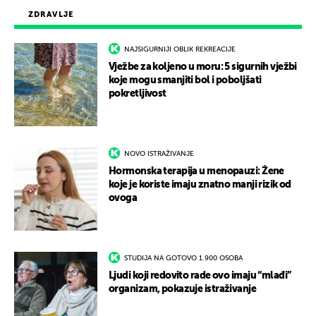
ZDRAVLJE
NAJSIGURNIJI OBLIK REKREACIJE
Vježbe za koljeno u moru: 5 sigurnih vježbi
koje mogu smanjiti bol i poboljšati
pokretljivost
NOVO ISTRAŽIVANJE
Hormonska terapija u menopauzi: Žene
koje je koriste imaju znatno manji rizik od
ovoga
STUDIJA NA GOTOVO 1.900 OSOBA
Ljudi koji redovito rade ovo imaju “mlađi”
organizam, pokazuje istraživanje