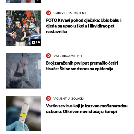
8 MRTVIH, 15 RANJENIH
FOTO Krvavi pohod dječaka: Ubio baku i
djeda pa upao u školu i likvidirao pet
nastavnika
14
RASTE BROJ MRTVIH
Broj zaraženih prvi put premašio četiri
tisuće: Širi se smrtonosna epidemija
PACIJENT U IZOLACIJI
Vratio se virus koji je izazvao međunarodnu
uzbunu: Otkriven novi slučaj u Europi