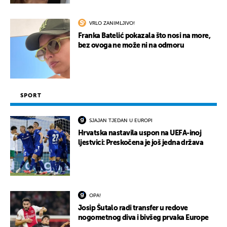
VRLO ZANIMLJIVO!
Franka Batelić pokazala što nosi na more,
bez ovoga ne može ni na odmoru
SPORT
SJAJAN TJEDAN U EUROPI
Hrvatska nastavila uspon na UEFA-inoj
ljestvici: Preskočena je još jedna država
OPA!
Josip Šutalo radi transfer u redove
nogometnog diva i bivšeg prvaka Europe