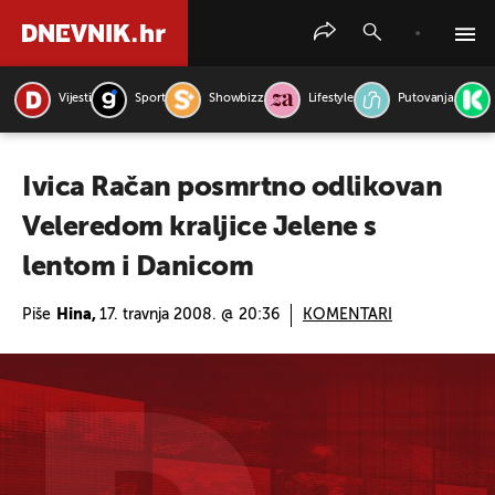
Vijesti
Sport
Showbizz
Lifestyle
Putovanja
PRETRAŽITE VIJESTI
Ivica Račan posmrtno odlikovan
Veleredom kraljice Jelene s
lentom i Danicom
Piše
Hina,
17. travnja 2008. @ 20:36
KOMENTARI