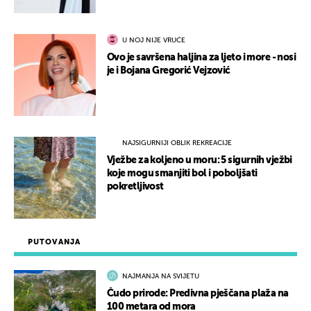
U NOJ NIJE VRUĆE
Ovo je savršena haljina za ljeto i more - nosi
je i Bojana Gregorić Vejzović
NAJSIGURNIJI OBLIK REKREACIJE
Vježbe za koljeno u moru: 5 sigurnih vježbi
koje mogu smanjiti bol i poboljšati
pokretljivost
PUTOVANJA
NAJMANJA NA SVIJETU
Čudo prirode: Predivna pješčana plaža na
100 metara od mora