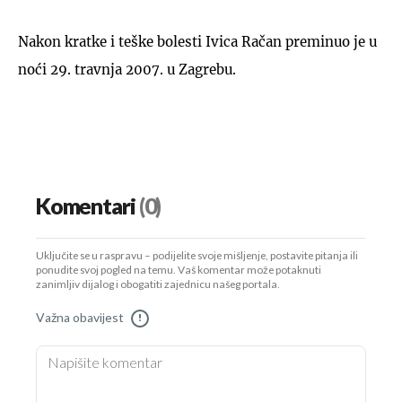
Nakon kratke i teške bolesti Ivica Račan preminuo je u
noći 29. travnja 2007. u Zagrebu.
Komentari
(0)
Uključite se u raspravu – podijelite svoje mišljenje, postavite pitanja ili
ponudite svoj pogled na temu. Vaš komentar može potaknuti
zanimljiv dijalog i obogatiti zajednicu našeg portala.
Važna obavijest
!