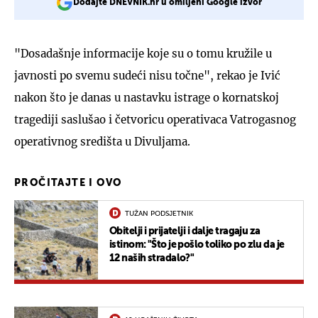
Dodajte DNEVNIK.hr u omiljeni Google izvor
"Dosadašnje informacije koje su o tomu kružile u
javnosti po svemu sudeći nisu točne", rekao je Ivić
nakon što je danas u nastavku istrage o kornatskoj
tragediji saslušao i četvoricu operativaca Vatrogasnog
operativnog središta u Divuljama.
PROČITAJTE I OVO
TUŽAN PODSJETNIK
Obitelji i prijatelji i dalje tragaju za
istinom: "Što je pošlo toliko po zlu da je
12 naših stradalo?"