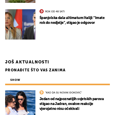
ROK OD 48 SATI
Španjolska dala ultimatum Italiji: "Imate
rok do nedjelje", stigao je odgovor
UKLJUČITE NOTIFIKACIJE
JOŠ AKTUALNOSTI
PRONAĐITE ŠTO VAS ZANIMA
SHOW
"KAO DA SU NOVAK ĐOKOVIĆ"
Jedan od najpoznatijih svjetskih parova
stigao na Jadran, ovakve reakcije
vjerojatno nisu očekivali