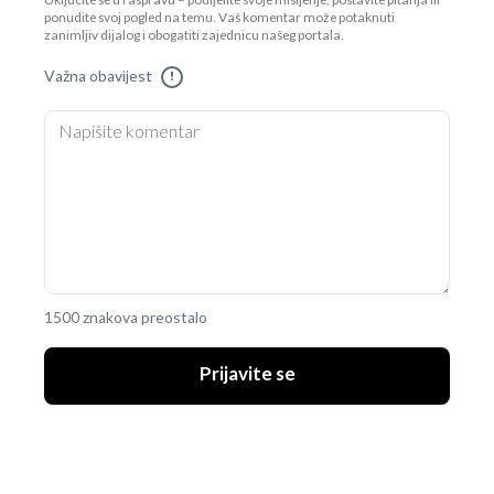
Uključite se u raspravu – podijelite svoje mišljenje, postavite pitanja ili
ponudite svoj pogled na temu. Vaš komentar može potaknuti
zanimljiv dijalog i obogatiti zajednicu našeg portala.
Važna obavijest
!
1500 znakova preostalo
Prijavite se