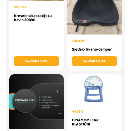
569,00 €
Krevet na kat za djecu
Kevin 20090
150,00 €
Sjedalo fiksno-damper
SAZNAJ VIŠE
SAZNAJ VIŠE
44,99 €
DINAMOMETAR
PLASTIČNI