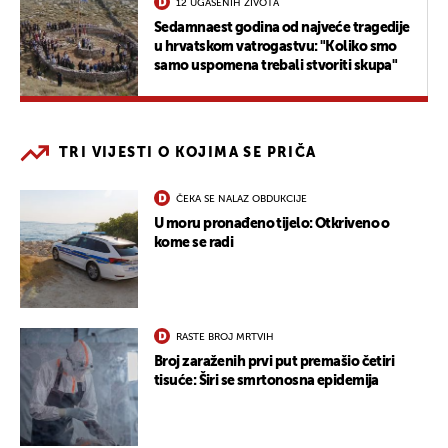
12 UGAŠENIH ŽIVOTA
Sedamnaest godina od najveće tragedije
u hrvatskom vatrogastvu: "Koliko smo
samo uspomena trebali stvoriti skupa"
TRI VIJESTI O KOJIMA SE PRIČA
ČEKA SE NALAZ OBDUKCIJE
U moru pronađeno tijelo: Otkriveno o
kome se radi
RASTE BROJ MRTVIH
Broj zaraženih prvi put premašio četiri
tisuće: Širi se smrtonosna epidemija