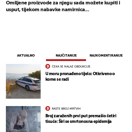
Omiljene proizvode za njegu sada možete kupiti i
usput, tijekom nabavke namirnica...
AKTUALNO
NAJČITANIJE
NAJKOMENTIRANIJE
ČEKA SE NALAZ OBDUKCIJE
U moru pronađeno tijelo: Otkriveno o
kome se radi
RASTE BROJ MRTVIH
Broj zaraženih prvi put premašio četiri
tisuće: Širi se smrtonosna epidemija