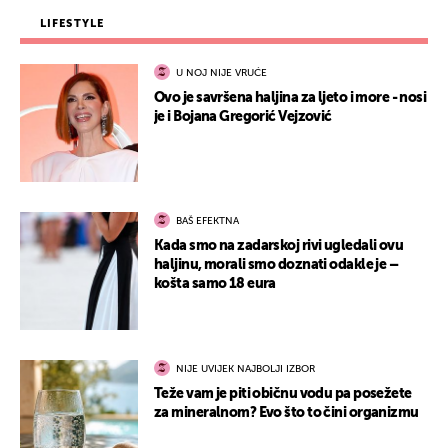
LIFESTYLE
U NOJ NIJE VRUĆE
Ovo je savršena haljina za ljeto i more - nosi
je i Bojana Gregorić Vejzović
BAŠ EFEKTNA
Kada smo na zadarskoj rivi ugledali ovu
haljinu, morali smo doznati odakle je –
košta samo 18 eura
NIJE UVIJEK NAJBOLJI IZBOR
Teže vam je piti običnu vodu pa posežete
za mineralnom? Evo što to čini organizmu