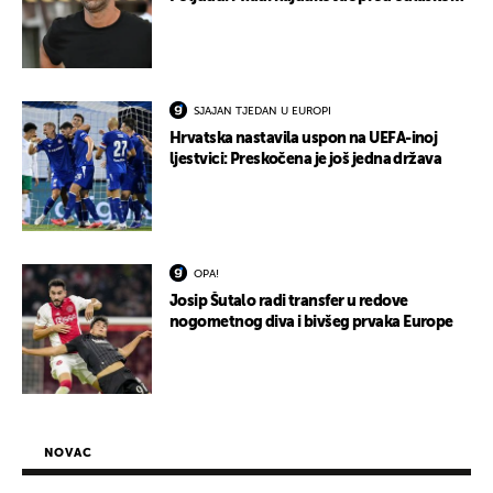
SJAJAN TJEDAN U EUROPI
Hrvatska nastavila uspon na UEFA-inoj
ljestvici: Preskočena je još jedna država
OPA!
Josip Šutalo radi transfer u redove
nogometnog diva i bivšeg prvaka Europe
NOVAC