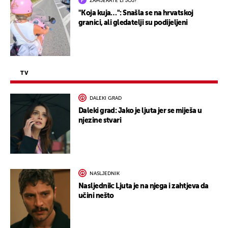
ZAMJERATE LI JOJ?
"Koja kuja…": Snašla se na hrvatskoj
granici, ali gledatelji su podijeljeni
TV
DALEKI GRAD
Daleki grad: Jako je ljuta jer se miješa u
njezine stvari
NASLJEDNIK
Nasljednik: Ljuta je na njega i zahtjeva da
učini nešto