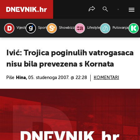
Vijesti
Sport
Showbizz
Lifestyle
Putovanja
PRETRAŽITE VIJESTI
Ivić: Trojica poginulih vatrogasaca
nisu bila prevezena s Kornata
Piše
Hina,
05. studenoga 2007. @ 22:28
KOMENTARI