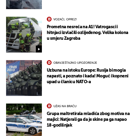
VOZAČI, OPREZ!
Prometna nesreća na A1! Vatrogasci i
hitnjaci izvlačili ozlijeđenog. Velika kolona
u smjeru Zagreba
OBAVJEŠTAJNO UPOZORENJE
Uzbuna na istoku Europe: Rusija bi mogla
napasti, a poznato i kada! Moguć i kopneni
upad u članicu NATO-a
UŽAS NA BRAČU
Grupa maltretirala mladića zbog motiva na
majici: Natjerali ga da je skine pa ga napao
18-godišnjak