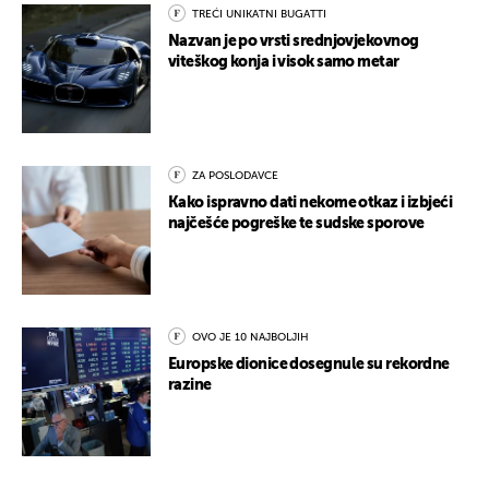
TREĆI UNIKATNI BUGATTI
Nazvan je po vrsti srednjovjekovnog
viteškog konja i visok samo metar
ZA POSLODAVCE
Kako ispravno dati nekome otkaz i izbjeći
najčešće pogreške te sudske sporove
OVO JE 10 NAJBOLJIH
Europske dionice dosegnule su rekordne
razine