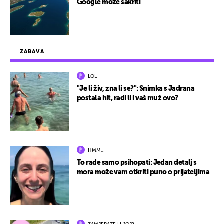
Google može sakriti
ZABAVA
LOL
"Je li živ, zna li se?": Snimka s Jadrana
postala hit, radi li i vaš muž ovo?
HMM…
To rade samo psihopati: Jedan detalj s
mora može vam otkriti puno o prijateljima