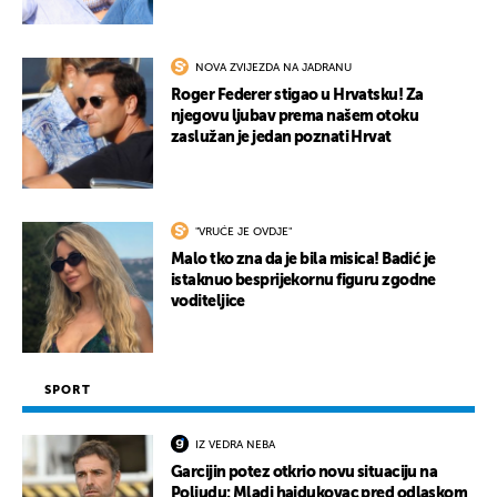
NOVA ZVIJEZDA NA JADRANU
Roger Federer stigao u Hrvatsku! Za
njegovu ljubav prema našem otoku
zaslužan je jedan poznati Hrvat
"VRUĆE JE OVDJE"
Malo tko zna da je bila misica! Badić je
istaknuo besprijekornu figuru zgodne
voditeljice
SPORT
IZ VEDRA NEBA
Garcijin potez otkrio novu situaciju na
Poljudu: Mladi hajdukovac pred odlaskom