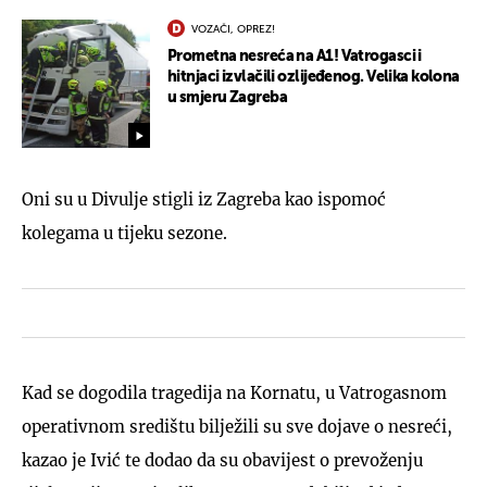
VOZAČI, OPREZ!
Prometna nesreća na A1! Vatrogasci i
hitnjaci izvlačili ozlijeđenog. Velika kolona
u smjeru Zagreba
Oni su u Divulje stigli iz Zagreba kao ispomoć
kolegama u tijeku sezone.
Kad se dogodila tragedija na Kornatu, u Vatrogasnom
operativnom središtu bilježili su sve dojave o nesreći,
kazao je Ivić te dodao da su obavijest o prevoženju