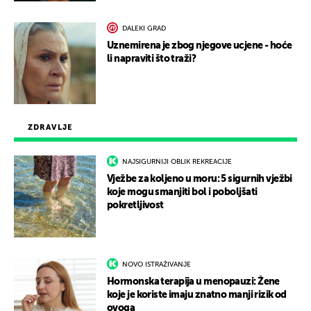
DALEKI GRAD
Uznemirena je zbog njegove ucjene - hoće
li napraviti što traži?
ZDRAVLJE
NAJSIGURNIJI OBLIK REKREACIJE
Vježbe za koljeno u moru: 5 sigurnih vježbi
koje mogu smanjiti bol i poboljšati
pokretljivost
NOVO ISTRAŽIVANJE
Hormonska terapija u menopauzi: Žene
koje je koriste imaju znatno manji rizik od
ovoga