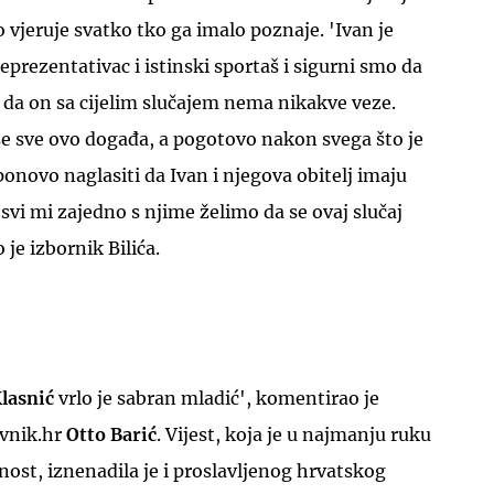
o vjeruje svatko tko ga imalo poznaje. 'Ivan je
rezentativac i istinski sportaš i sigurni smo da
i da on sa cijelim slučajem nema nikakve veze.
se sve ovo događa, a pogotovo nakon svega što je
ponovo naglasiti da Ivan i njegova obitelj imaju
svi mi zajedno s njime želimo da se ovaj slučaj
o je izbornik Bilića.
lasnić
vrlo je sabran mladić', komentirao je
vnik.hr
Otto Barić
. Vijest, koja je u najmanju ruku
nost, iznenadila je i proslavljenog hrvatskog