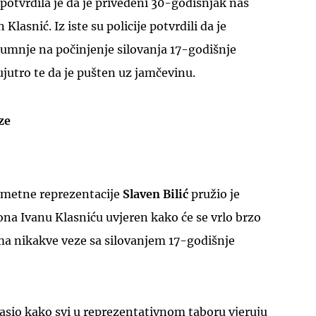
 potvrdila je da je privedeni 30-godišnjak naš
lasnić. Iz iste su policije potvrdili da je
sumnje na počinjenje silovanja 17-godišnje
ujutro te da je pušten uz jamčevinu.
UKLJUČITE NOTIFIKACIJE
ze
metne reprezentacije
Slaven Bilić
pružio je
na Ivanu Klasniću uvjeren kako će se vrlo brzo
ma nikakve veze sa silovanjem 17-godišnje
lasio kako svi u reprezentativnom taboru vjeruju