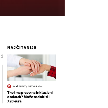
NAJČITANIJE
IMAŠ PRAVO, OSTVARI GA!
Tko ima pravo na inkluzivni
dodatak? Može se dobiti i
720 eura