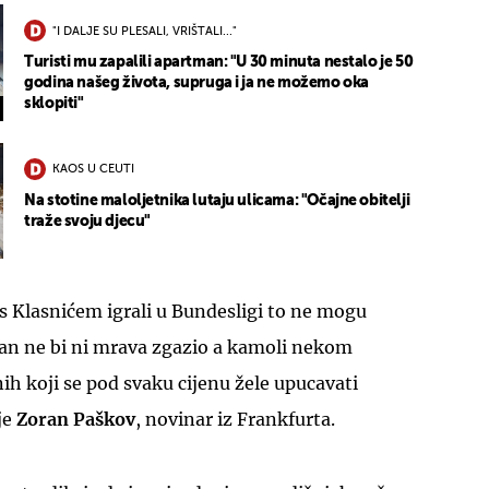
"I DALJE SU PLESALI, VRIŠTALI..."
Turisti mu zapalili apartman: "U 30 minuta nestalo je 50
godina našeg života, supruga i ja ne možemo oka
sklopiti"
KAOS U CEUTI
Na stotine maloljetnika lutaju ulicama: "Očajne obitelji
traže svoju djecu"
 s Klasnićem igrali u Bundesligi to ne mogu
Ivan ne bi ni mrava zgazio a kamoli nekom
nih koji se pod svaku cijenu žele upucavati
je
Zoran Paškov
, novinar iz Frankfurta.