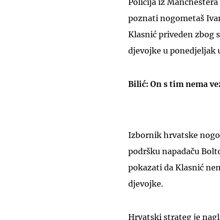
Policija iz Manchestera
poznati nogometaš Ivan K
Klasnić priveden zbog 
djevojke u ponedjeljak 
Bilić: On s tim nema ve
Izbornik hrvatske nogo
podršku napadaču Bolto
pokazati da Klasnić ne
djevojke.
Hrvatski strateg je nag