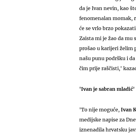
da je Ivan nevin, kao št
fenomenalan momak, rep
će se vrlo brzo pokazat
Zaista mi je žao da mu 
prošao u karijeri želim 
našu punu podršku i da 
čim prije raščisti,' kaza
'Ivan je sabran mladić'
'To nije moguće,
Ivan K
medijske napise
za Dne
iznenadila hrvatsku jav