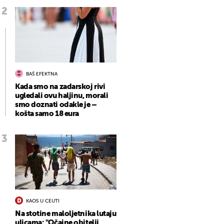
BAŠ EFEKTNA
Kada smo na zadarskoj rivi
ugledali ovu haljinu, morali
smo doznati odakle je –
košta samo 18 eura
KAOS U CEUTI
Na stotine maloljetnika lutaju
ulicama: "Očajne obitelji