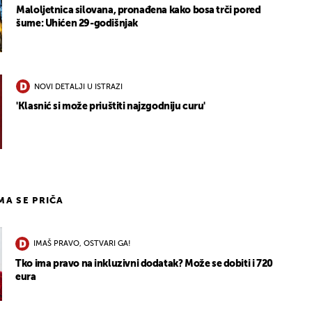
Maloljetnica silovana, pronađena kako bosa trči pored
šume: Uhićen 29-godišnjak
NOVI DETALJI U ISTRAZI
'Klasnić si može priuštiti najzgodniju curu'
IMA SE PRIČA
IMAŠ PRAVO, OSTVARI GA!
Tko ima pravo na inkluzivni dodatak? Može se dobiti i 720
eura