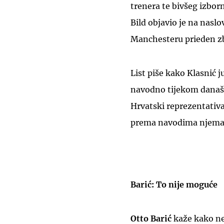
trenera te bivšeg izbor
Bild objavio je na nasl
Manchesteru prieden zb
List piše kako Klasnić 
navodno tijekom današn
Hrvatski reprezentativa
prema navodima njemač
Barić: To nije moguće
Otto Barić
kaže kako ne 