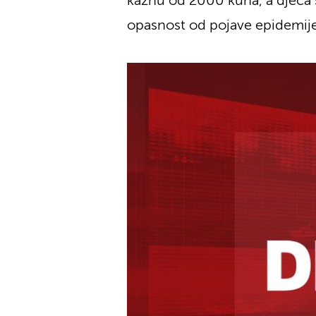
kaznu od 2000 kuna, a djeca s
opasnost od pojave epidemije 