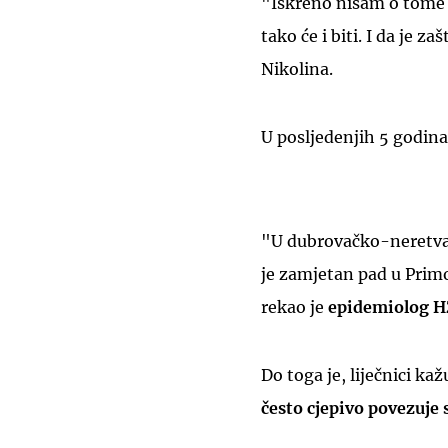
"Iskreno nisam o tome n
tako će i biti. I da je z
Nikolina.
U posljedenjih 5 godin
"U dubrovačko-neretvan
je zamjetan pad u Prim
rekao je
epidemiolog H
Do toga je, liječnici ka
često cjepivo povezuje