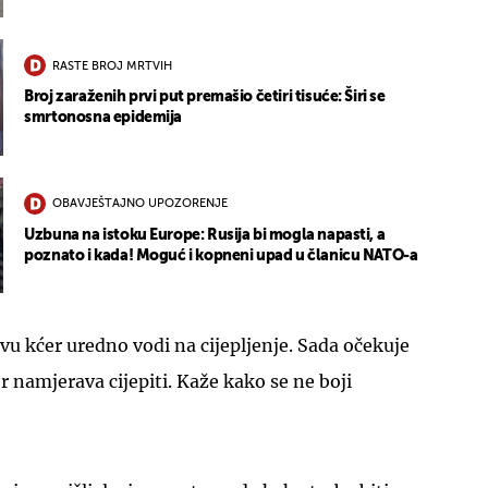
RASTE BROJ MRTVIH
Broj zaraženih prvi put premašio četiri tisuće: Širi se
smrtonosna epidemija
OBAVJEŠTAJNO UPOZORENJE
Uzbuna na istoku Europe: Rusija bi mogla napasti, a
poznato i kada! Moguć i kopneni upad u članicu NATO-a
vu kćer uredno vodi na cijepljenje. Sada očekuje
r namjerava cijepiti. Kaže kako se ne boji