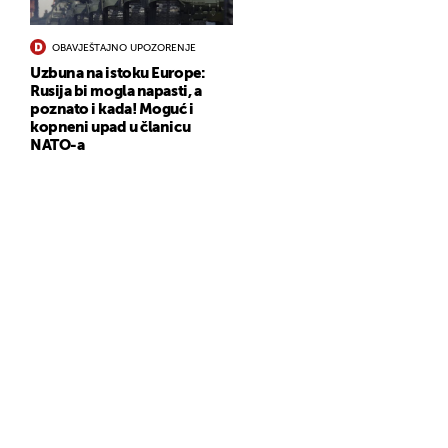
OBAVJEŠTAJNO UPOZORENJE
Uzbuna na istoku Europe:
Rusija bi mogla napasti, a
poznato i kada! Moguć i
kopneni upad u članicu
NATO-a