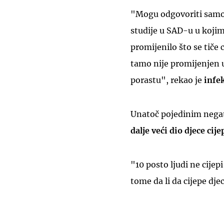
"Mogu odgovoriti samo 
studije u SAD-u u kojim
promijenilo što se tiče 
tamo nije promijenjen u 
porastu", rekao je
infe
Unatoč pojedinim negat
dalje veći dio djece cije
"10 posto ljudi ne cijepi
tome da li da cijepe djec