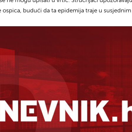
e ne mogu upisati u vrtić. Stručnjaci upozoravaju
ospica, budući da ta epidemija traje u susjednim 