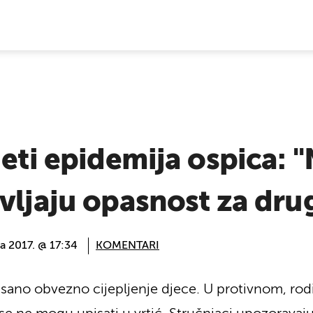
E VIJESTI
jeti epidemija ospica: 
vljaju opasnost za dru
na 2017. @ 17:34
KOMENTARI
ano obvezno cijepljenje djece. U protivnom, rodit