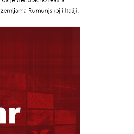
 da je trenutačno realna
zemljama Rumunjskoj i Italiji.