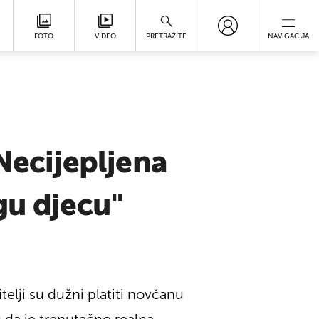
FOTO
VIDEO
PRETRAŽITE
NAVIGACIJA
"Necijepljena
gu djecu"
elji su dužni platiti novčanu