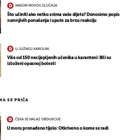
NAKON NOVOG SLUČAJA
Što učiniti ako netko snima vaše dijete? Donosimo popis
sumnjivih ponašanja i upute za brzu reakciju
U JUŽNOJ KAROLINI
Više od 150 necijepljenih učenika u karanteni: Bili su
izloženi opasnoj bolesti
IMA SE PRIČA
ČEKA SE NALAZ OBDUKCIJE
U moru pronađeno tijelo: Otkriveno o kome se radi