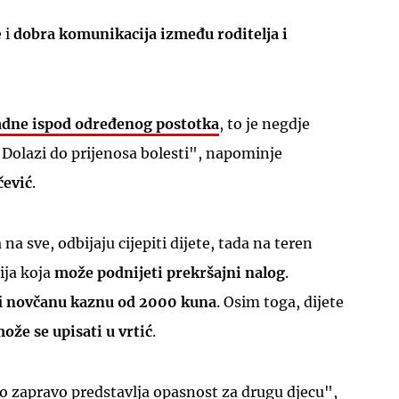
 i
dobra komunikacija između roditelja i
padne ispod određenog postotka
, to je negdje
 Dolazi do prijenosa bolesti", napominje
čević
.
 na sve, odbijaju cijepiti dijete, tada na teren
ija koja
može podnijeti prekršajni nalog
.
i
novčanu kaznu od 2000 kuna
. Osim toga, dijete
ože se upisati u vrtić
.
no zapravo predstavlja opasnost za drugu djecu",