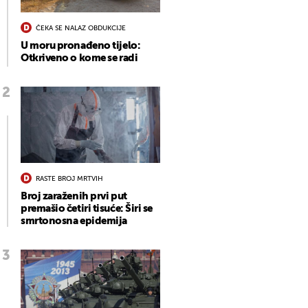
ČEKA SE NALAZ OBDUKCIJE
U moru pronađeno tijelo:
Otkriveno o kome se radi
RASTE BROJ MRTVIH
Broj zaraženih prvi put
premašio četiri tisuće: Širi se
smrtonosna epidemija