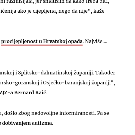
i razmišljala, jer smatram da kako treba biti,
aštićenija ako je cijepljena, nego da nije", kaže
a
procijepljenost u Hrvatskoj opada
. Najviše....
UKLJUČITE NOTIFIKACIJE
skoj i Splitsko-dalmatinskoj županiji. Također
orsko-goranskoj i Osječko-baranjskoj županiji",
ZJZ-a
Bernard Kaić
.
žu, došlo zbog nedovoljne informiranosti. Pa se
 s dobivanjem autizma
.