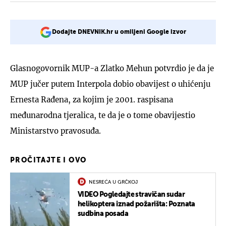
Dodajte DNEVNIK.hr u omiljeni Google izvor
Glasnogovornik MUP-a Zlatko Mehun potvrdio je da je
MUP jučer putem Interpola dobio obavijest o uhićenju
Ernesta Rađena, za kojim je 2001. raspisana
međunarodna tjeralica, te da je o tome obavijestio
Ministarstvo pravosuđa.
PROČITAJTE I OVO
NESREĆA U GRČKOJ
VIDEO Pogledajte stravičan sudar
helikoptera iznad požarišta: Poznata
sudbina posada