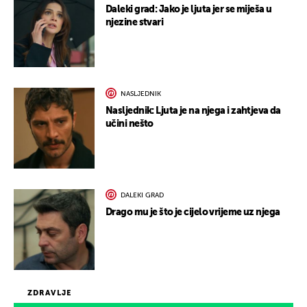
Daleki grad: Jako je ljuta jer se miješa u
njezine stvari
NASLJEDNIK
Nasljednik: Ljuta je na njega i zahtjeva da
učini nešto
DALEKI GRAD
Drago mu je što je cijelo vrijeme uz njega
ZDRAVLJE