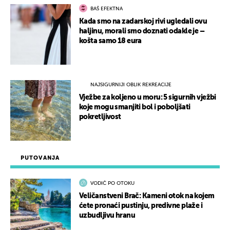
BAŠ EFEKTNA
Kada smo na zadarskoj rivi ugledali ovu
haljinu, morali smo doznati odakle je –
košta samo 18 eura
NAJSIGURNIJI OBLIK REKREACIJE
Vježbe za koljeno u moru: 5 sigurnih vježbi
koje mogu smanjiti bol i poboljšati
pokretljivost
PUTOVANJA
VODIČ PO OTOKU
Veličanstveni Brač: Kameni otok na kojem
ćete pronaći pustinju, predivne plaže i
uzbudljivu hranu