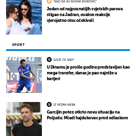
"KAO DA SU NOVAK ĐOKOVIĆ"
Jedan od najpoznatijih svjetskih parova
stigao na Jadran, ovakve reakcije
vjerojatno nisu očekivali
SPORT
GDJE ĆE SAD?
U Dinamu je prošle godine predstavljen kao
mega transfer, danas je pao najniže u
karijeri
IZ VEDRA NEBA
Garcijin potez otkrio novu situaciju na
Poljudu: Mladi hajdukovac pred odlaskom