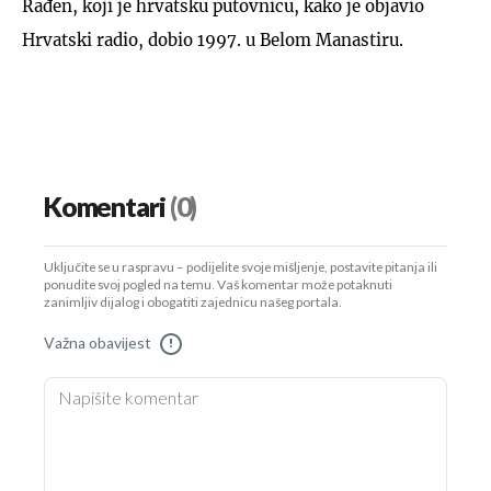
Rađen, koji je hrvatsku putovnicu, kako je objavio
Hrvatski radio, dobio 1997. u Belom Manastiru.
Komentari
(0)
Uključite se u raspravu – podijelite svoje mišljenje, postavite pitanja ili
ponudite svoj pogled na temu. Vaš komentar može potaknuti
zanimljiv dijalog i obogatiti zajednicu našeg portala.
Važna obavijest
!