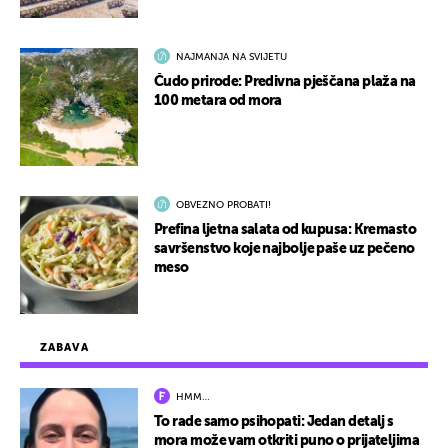
NAJMANJA NA SVIJETU
Čudo prirode: Predivna pješčana plaža na
100 metara od mora
OBVEZNO PROBATI!
Prefina ljetna salata od kupusa: Kremasto
savršenstvo koje najbolje paše uz pečeno
meso
ZABAVA
HMM…
To rade samo psihopati: Jedan detalj s
mora može vam otkriti puno o prijateljima