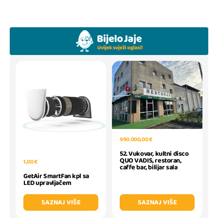
990.000,00 €
52. Vukovar, kultni disco
QUO VADIS, restoran,
1,00 €
caffe bar, bilijar sala
GetAir SmartFan kpl sa
LED upravljačem
SAZNAJ VIŠE
SAZNAJ VIŠE