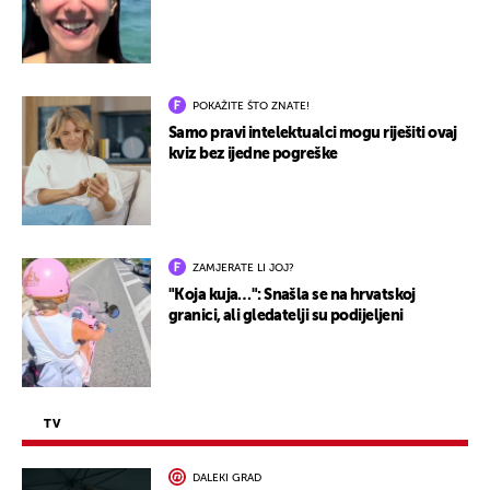
POKAŽITE ŠTO ZNATE!
Samo pravi intelektualci mogu riješiti ovaj
kviz bez ijedne pogreške
ZAMJERATE LI JOJ?
"Koja kuja…": Snašla se na hrvatskoj
granici, ali gledatelji su podijeljeni
TV
DALEKI GRAD