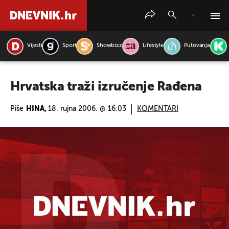
Vijesti
Sport
Showbizz
Lifestyle
Putovanja
PRETRAŽITE VIJESTI
Hrvatska traži izručenje Rađena
Piše
HINA,
18. rujna 2006. @ 16:03
KOMENTARI