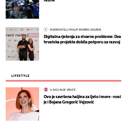
razine
POKROVITELJ PHILIP MORRIS ZAGREB
Digitalna rješenja za stvarne probleme: Dva
hrvatska projekta dobila potporu za razvoj
LIFESTYLE
U NOJ NIJE VRUĆE
Ovo je savršena haljina za ljeto i more - nosi
je i Bojana Gregorić Vejzović