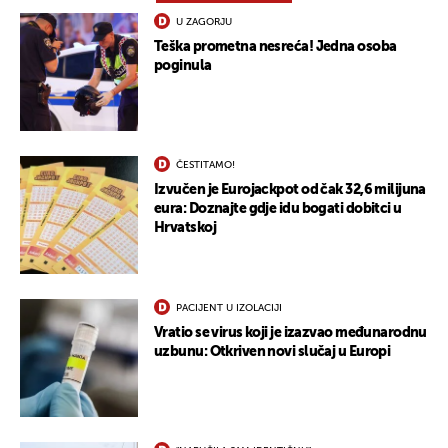
U ZAGORJU
Teška prometna nesreća! Jedna osoba
poginula
ČESTITAMO!
Izvučen je Eurojackpot od čak 32,6 milijuna
eura: Doznajte gdje idu bogati dobitci u
Hrvatskoj
PACIJENT U IZOLACIJI
Vratio se virus koji je izazvao međunarodnu
uzbunu: Otkriven novi slučaj u Europi