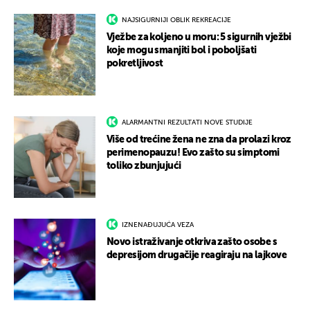
NAJSIGURNIJI OBLIK REKREACIJE
Vježbe za koljeno u moru: 5 sigurnih vježbi
koje mogu smanjiti bol i poboljšati
pokretljivost
ALARMANTNI REZULTATI NOVE STUDIJE
Više od trećine žena ne zna da prolazi kroz
perimenopauzu! Evo zašto su simptomi
toliko zbunjujući
IZNENAĐUJUĆA VEZA
Novo istraživanje otkriva zašto osobe s
depresijom drugačije reagiraju na lajkove