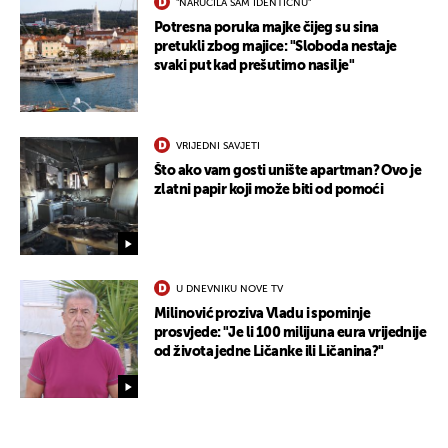
"NARUČILA SAM IDENTIČNU"
UKLJUČITE NOTIFIKACIJE
Potresna poruka majke čijeg su sina
pretukli zbog majice: "Sloboda nestaje
svaki put kad prešutimo nasilje"
VRIJEDNI SAVJETI
Što ako vam gosti unište apartman? Ovo je
zlatni papir koji može biti od pomoći
U DNEVNIKU NOVE TV
Milinović proziva Vladu i spominje
prosvjede: "Je li 100 milijuna eura vrijednije
od života jedne Ličanke ili Ličanina?"