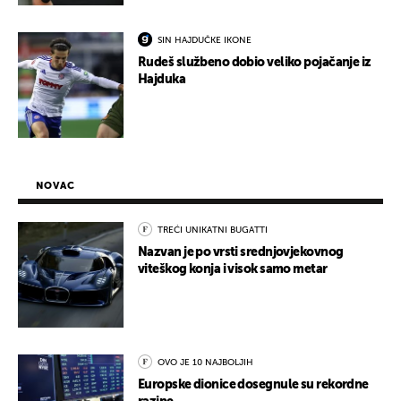
SIN HAJDUČKE IKONE
Rudeš službeno dobio veliko pojačanje iz
Hajduka
NOVAC
TREĆI UNIKATNI BUGATTI
Nazvan je po vrsti srednjovjekovnog
viteškog konja i visok samo metar
OVO JE 10 NAJBOLJIH
Europske dionice dosegnule su rekordne