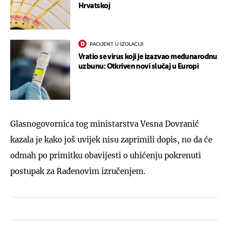
Hrvatskoj
PACIJENT U IZOLACIJI
Vratio se virus koji je izazvao međunarodnu
uzbunu: Otkriven novi slučaj u Europi
Glasnogovornica tog ministarstva Vesna Dovranić
kazala je kako još uvijek nisu zaprimili dopis, no da će
odmah po primitku obavijesti o uhićenju pokrenuti
postupak za Rađenovim izručenjem.