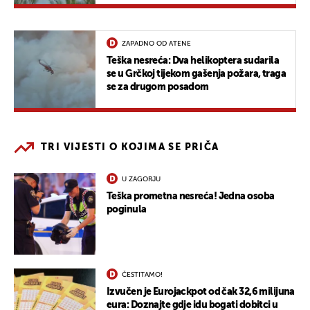
ZAPADNO OD ATENE
Teška nesreća: Dva helikoptera sudarila
se u Grčkoj tijekom gašenja požara, traga
se za drugom posadom
TRI VIJESTI O KOJIMA SE PRIČA
U ZAGORJU
Teška prometna nesreća! Jedna osoba
poginula
ČESTITAMO!
Izvučen je Eurojackpot od čak 32,6 milijuna
eura: Doznajte gdje idu bogati dobitci u