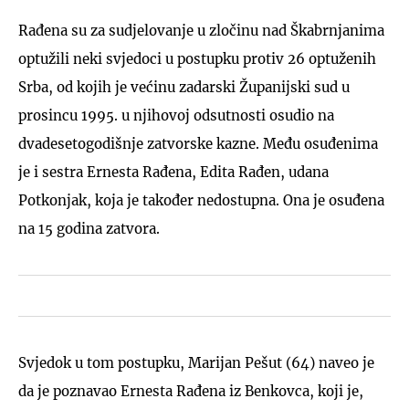
Rađena su za sudjelovanje u zločinu nad Škabrnjanima
optužili neki svjedoci u postupku protiv 26 optuženih
Srba, od kojih je većinu zadarski Županijski sud u
prosincu 1995. u njihovoj odsutnosti osudio na
dvadesetogodišnje zatvorske kazne. Među osuđenima
je i sestra Ernesta Rađena, Edita Rađen, udana
Potkonjak, koja je također nedostupna. Ona je osuđena
na 15 godina zatvora.
Svjedok u tom postupku, Marijan Pešut (64) naveo je
da je poznavao Ernesta Rađena iz Benkovca, koji je,