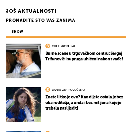
JOŠ AKTUALNOSTI
PRONAĐITE ŠTO VAS ZANIMA
SHOW
OPET PROBLEMI
Burne scene u trgovačkom centru: Sergej
Trifunović i supruga uhićeni nakon svađe!
DANAS ŽIVI POVUČENO
Znate li tko je ovo? Kao dijete ostala je bez
oba roditelja, a onda i bez milijuna koje je
trebala naslijediti