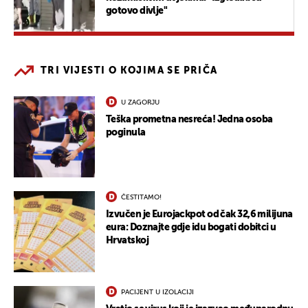
gotovo divlje"
TRI VIJESTI O KOJIMA SE PRIČA
U ZAGORJU
Teška prometna nesreća! Jedna osoba
poginula
ČESTITAMO!
Izvučen je Eurojackpot od čak 32,6 milijuna
eura: Doznajte gdje idu bogati dobitci u
Hrvatskoj
PACIJENT U IZOLACIJI