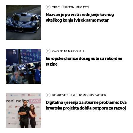
TREĆI UNIKATNI BUGATTI
Nazvan je po vrsti srednjovjekovnog
viteškog konja i visok samo metar
OVO JE 10 NAJBOLJIH
Europske dionice dosegnule su rekordne
razine
POKROVITELJ PHILIP MORRIS ZAGREB
Digitalna rješenja za stvarne probleme: Dva
hrvatska projekta dobila potporu za razvoj