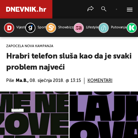
Vijesti
Sport
Showbizz
Lifestyle
Putovanja
PRETRAŽITE VIJESTI
ZAPOČELA NOVA KAMPANJA
Hrabri telefon sluša kao da je svaki
problem najveći
Piše
Ma.B.,
08. siječnja 2018. @ 13:15
KOMENTARI