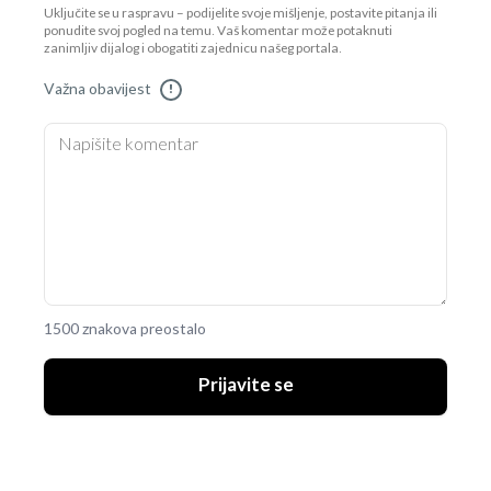
Uključite se u raspravu – podijelite svoje mišljenje, postavite pitanja ili
ponudite svoj pogled na temu. Vaš komentar može potaknuti
zanimljiv dijalog i obogatiti zajednicu našeg portala.
Važna obavijest
!
1500 znakova preostalo
Prijavite se