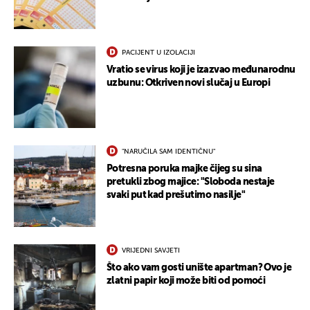
PACIJENT U IZOLACIJI
Vratio se virus koji je izazvao međunarodnu
uzbunu: Otkriven novi slučaj u Europi
"NARUČILA SAM IDENTIČNU"
Potresna poruka majke čijeg su sina
pretukli zbog majice: "Sloboda nestaje
svaki put kad prešutimo nasilje"
VRIJEDNI SAVJETI
Što ako vam gosti unište apartman? Ovo je
zlatni papir koji može biti od pomoći