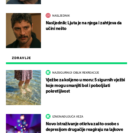
NASLJEDNIK
Nasljednik: Ljuta je na njega i zahtjeva da
učini nešto
ZDRAVLJE
NAJSIGURNIJI OBLIK REKREACIJE
Vježbe za koljeno u moru: 5 sigurnih vježbi
koje mogu smanjiti bol i poboljšati
pokretljivost
IZNENAĐUJUĆA VEZA
Novo istraživanje otkriva zašto osobe s
depresijom drugačije reagiraju na lajkove