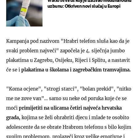
Vratio se virus koji je izazvao međunarodnu
uzbunu: Otkriven novi slučaj u Europi
Kampanja pod nazivom "Hrabri telefon sluša kao da je
svaki problem najveći" započela je 4. siječnja jumbo
plakatima u Zagrebu, Osijeku, Rijeci i Splitu, a nastavit
će se i
plakatima u školama i zagrebačkim tramvajima.
"Koma ocjene", "strogi starci", "bolan prekid", "nitko
me ne zove van"... samo su neke od poruka koje će se
moći
primijetiti na ulicama četiri najveća hrvatska
grada,
kojima se želi ohrabriti djecu i mlade te osobito
adolescente da se obrate Hrabrom telefonu s bilo kojim
svojim problemom, prolazeći kroz velike emotivne i