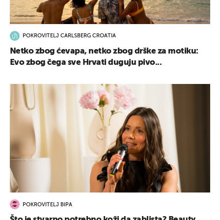
POKROVITELJ CARLSBERG CROATIA
Netko zbog ćevapa, netko zbog drške za motiku:
Evo zbog čega sve Hrvati duguju pivo...
POKROVITELJ BIPA
Što je stvarno potrebno koži da zablista? Beauty