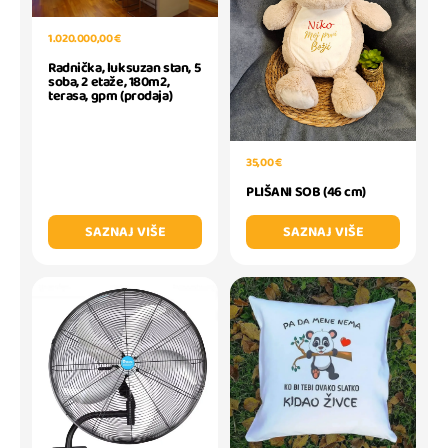
1.020.000,00 €
Radnička, luksuzan stan, 5
soba, 2 etaže, 180m2,
terasa, gpm (prodaja)
35,00 €
PLIŠANI SOB (46 cm)
SAZNAJ VIŠE
SAZNAJ VIŠE