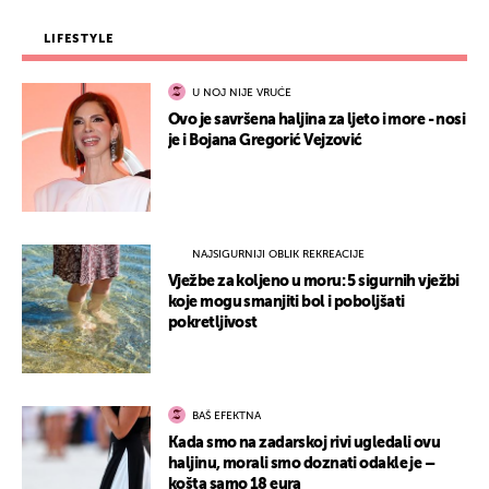
LIFESTYLE
U NOJ NIJE VRUĆE
Ovo je savršena haljina za ljeto i more - nosi
je i Bojana Gregorić Vejzović
NAJSIGURNIJI OBLIK REKREACIJE
Vježbe za koljeno u moru: 5 sigurnih vježbi
koje mogu smanjiti bol i poboljšati
pokretljivost
BAŠ EFEKTNA
Kada smo na zadarskoj rivi ugledali ovu
haljinu, morali smo doznati odakle je –
košta samo 18 eura