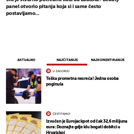
panel otvorio pitanja koja si i same često
postavljamo...
AKTUALNO
NAJČITANIJE
NAJKOMENTIRANIJE
U ZAGORJU
Teška prometna nesreća! Jedna osoba
poginula
ČESTITAMO!
Izvučen je Eurojackpot od čak 32,6 milijuna
eura: Doznajte gdje idu bogati dobitci u
Hrvatskoj