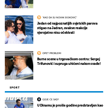
"KAO DA SU NOVAK ĐOKOVIĆ"
Jedan od najpoznatijih svjetskih parova
stigao na Jadran, ovakve reakcije
vjerojatno nisu očekivali
OPET PROBLEMI
Burne scene u trgovačkom centru: Sergej
Trifunović i supruga uhićeni nakon svađe!
SPORT
GDJE ĆE SAD?
U Dinamu je prošle godine predstavljen kao