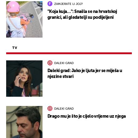
ZAMJERATE LI JOJ?
"Koja kuja…": Snašla se na hrvatskoj
granici, ali gledatelji su podijeljeni
TV
DALEKI GRAD
Daleki grad: Jako je ljuta jer se miješa u
njezine stvari
DALEKI GRAD
Drago mu je što je cijelo vrijeme uz njega