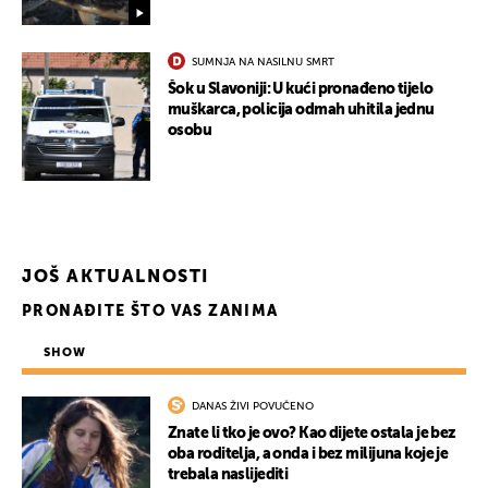
SUMNJA NA NASILNU SMRT
Šok u Slavoniji: U kući pronađeno tijelo
muškarca, policija odmah uhitila jednu
osobu
UKLJUČITE NOTIFIKACIJE
JOŠ AKTUALNOSTI
PRONAĐITE ŠTO VAS ZANIMA
SHOW
DANAS ŽIVI POVUČENO
Znate li tko je ovo? Kao dijete ostala je bez
oba roditelja, a onda i bez milijuna koje je
trebala naslijediti