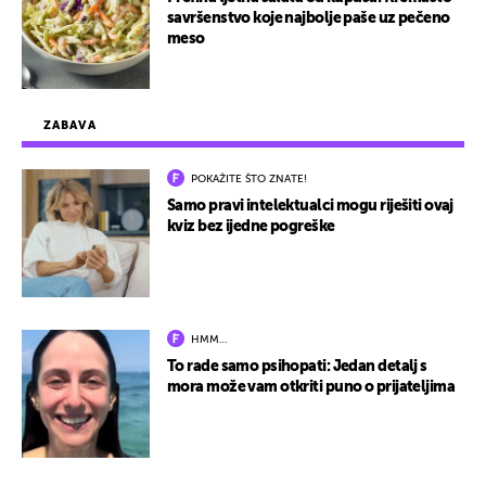
savršenstvo koje najbolje paše uz pečeno
meso
ZABAVA
POKAŽITE ŠTO ZNATE!
Samo pravi intelektualci mogu riješiti ovaj
kviz bez ijedne pogreške
HMM…
To rade samo psihopati: Jedan detalj s
mora može vam otkriti puno o prijateljima