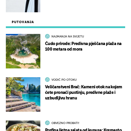
PUTOVANJA
NAJMANJA NA SVIJETU
Čudo prirode: Predivna pješčana plaža na
100 metara od mora
VODIČ PO OTOKU
Veličanstveni Brač: Kameni otok na kojem
ćete pronaći pustinju, predivne plaže i
uzbudljivu hranu
OBVEZNO PROBATI!
Prefina ljetna salata od kupusa: Kremasto