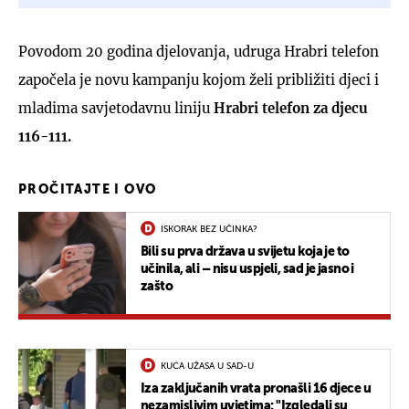
Povodom 20 godina djelovanja, udruga Hrabri telefon
započela je novu kampanju kojom želi približiti djeci i
mladima savjetodavnu liniju
Hrabri telefon za djecu
116-111.
PROČITAJTE I OVO
ISKORAK BEZ UČINKA?
Bili su prva država u svijetu koja je to
učinila, ali – nisu uspjeli, sad je jasno i
zašto
KUĆA UŽASA U SAD-U
Iza zaključanih vrata pronašli 16 djece u
nezamislivim uvjetima: "Izgledali su