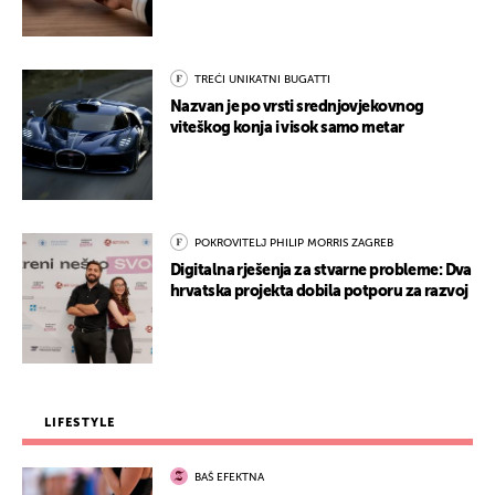
TREĆI UNIKATNI BUGATTI
Nazvan je po vrsti srednjovjekovnog
viteškog konja i visok samo metar
POKROVITELJ PHILIP MORRIS ZAGREB
Digitalna rješenja za stvarne probleme: Dva
hrvatska projekta dobila potporu za razvoj
LIFESTYLE
BAŠ EFEKTNA