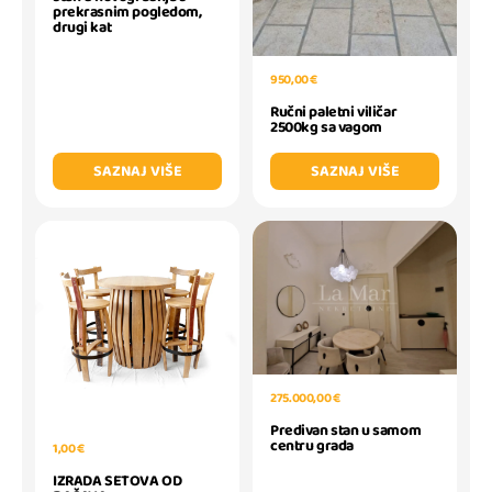
prekrasnim pogledom,
drugi kat
950,00 €
Ručni paletni viličar
2500kg sa vagom
SAZNAJ VIŠE
SAZNAJ VIŠE
275.000,00 €
Predivan stan u samom
centru grada
1,00 €
IZRADA SETOVA OD