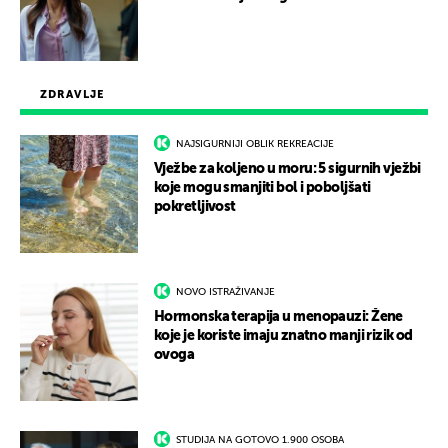
ZDRAVLJE
NAJSIGURNIJI OBLIK REKREACIJE
Vježbe za koljeno u moru: 5 sigurnih vježbi
koje mogu smanjiti bol i poboljšati
pokretljivost
NOVO ISTRAŽIVANJE
Hormonska terapija u menopauzi: Žene
koje je koriste imaju znatno manji rizik od
ovoga
STUDIJA NA GOTOVO 1.900 OSOBA