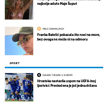
najbolje adute Maje Šuput
VRLO ZANIMLJIVO!
Franka Batelić pokazala što nosi na more,
bez ovoga ne može ni na odmoru
SPORT
SJAJAN TJEDAN U EUROPI
Hrvatska nastavila uspon na UEFA-inoj
ljestvici: Preskočena je još jedna država