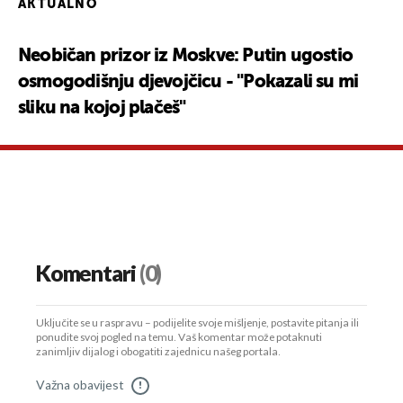
AKTUALNO
Neobičan prizor iz Moskve: Putin ugostio
osmogodišnju djevojčicu - "Pokazali su mi
sliku na kojoj plačeš"
Komentari
(0)
Uključite se u raspravu – podijelite svoje mišljenje, postavite pitanja ili
ponudite svoj pogled na temu. Vaš komentar može potaknuti
zanimljiv dijalog i obogatiti zajednicu našeg portala.
Važna obavijest
!