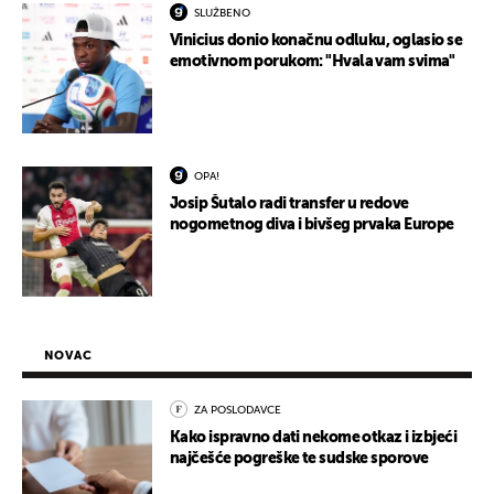
SLUŽBENO
Vinicius donio konačnu odluku, oglasio se
emotivnom porukom: "Hvala vam svima"
OPA!
Josip Šutalo radi transfer u redove
nogometnog diva i bivšeg prvaka Europe
NOVAC
ZA POSLODAVCE
Kako ispravno dati nekome otkaz i izbjeći
najčešće pogreške te sudske sporove