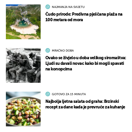
NAJMANJA NA SVIJETU
Čudo prirode: Predivna pješčana plaža na
100 metara od mora
MRAČNO DOBA
Ovako se živjelo u doba velikog siromaštva:
Ljudi su davali novac kako bi mogli spavati
na konopcima
GOTOVO ZA 15 MINUTA
Najbolja ljetna salata od graha: Brzinski
recept za dane kada je prevruće za kuhanje