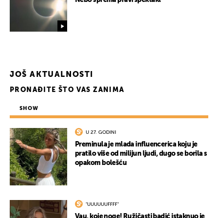
Nebo sprema pravi spektakl
UKLJUČITE NOTIFIKACIJE
JOŠ AKTUALNOSTI
PRONAĐITE ŠTO VAS ZANIMA
SHOW
U 27. GODINI
Preminula je mlada influencerica koju je
pratilo više od milijun ljudi, dugo se borila s
opakom bolešću
"UUUUUUFFFF"
Vau, koje noge! Ružičasti badić istaknuo je