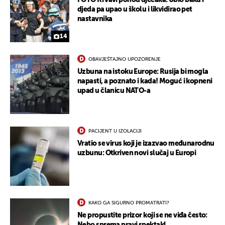
FOTO Krvavi pohod dječaka: Ubio baku i
djeda pa upao u školu i likvidirao pet
nastavnika
14
OBAVJEŠTAJNO UPOZORENJE
Uzbuna na istoku Europe: Rusija bi mogla
napasti, a poznato i kada! Moguć i kopneni
upad u članicu NATO-a
PACIJENT U IZOLACIJI
Vratio se virus koji je izazvao međunarodnu
uzbunu: Otkriven novi slučaj u Europi
KAKO GA SIGURNO PROMATRATI?
Ne propustite prizor koji se ne viđa često: