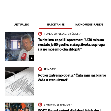
AKTUALNO
NAJČITANIJE
NAJKOMENTIRANIJE
"I DALJE SU PLESALI, VRIŠTALI..."
Turisti mu zapalili apartman: "U 30 minuta
nestalo je 50 godina našeg života, supruga
i ja ne možemo oka sklopiti"
PRIMORJE
Potres zatresao obalu: "Čula sam razbijanje
čaša u stanu iznad"
8 MRTVIH, 15 RANJENIH