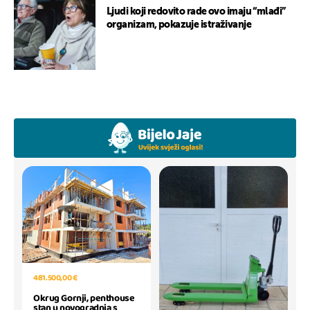
Ljudi koji redovito rade ovo imaju “mlađi”
organizam, pokazuje istraživanje
481.500,00 €
Okrug Gornji, penthouse
stan u novogradnja s