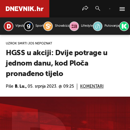
Vijesti
Sport
Showbizz
Lifestyle
Putovanja
PRETRAŽITE VIJESTI
UZROK SMRTI JOŠ NEPOZNAT
HGSS u akciji: Dvije potrage u
jednom danu, kod Ploča
pronađeno tijelo
Piše
B. Lu.,
05. srpnja 2023. @ 09:25
KOMENTARI