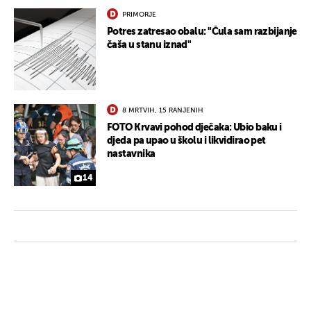
PRIMORJE
Potres zatresao obalu: "Čula sam razbijanje
čaša u stanu iznad"
8 MRTVIH, 15 RANJENIH
FOTO Krvavi pohod dječaka: Ubio baku i
djeda pa upao u školu i likvidirao pet
nastavnika
14