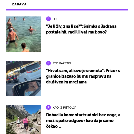
ZABAVA
LOL
"Je li živ, zna li se?": Snimka s Jadrana
postala hit, radi li i vaš muž ovo?
ŠTO KAŽETE?
"Hrvat sam, ali ovo je sramota": Prizor s
granice izazvao burnu raspravu na
društvenim mrežama
KAO IZ PIŠTOLJA
Dobacila komentar trudnici bez noge, a
muž ispalio odgovor kao da je samo
čekao…