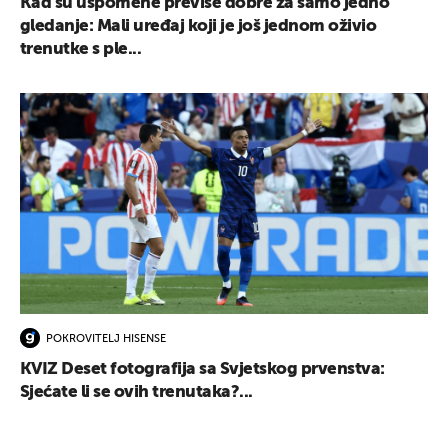
Kad su uspomene previše dobre za samo jedno
gledanje: Mali uređaj koji je još jednom oživio
trenutke s ple...
POKROVITELJ HISENSE
KVIZ Deset fotografija sa Svjetskog prvenstva:
Sjećate li se ovih trenutaka?...