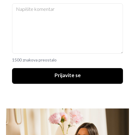
1500 znakova preostalo
Prijavite se