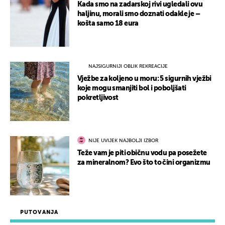
Kada smo na zadarskoj rivi ugledali ovu
haljinu, morali smo doznati odakle je –
košta samo 18 eura
NAJSIGURNIJI OBLIK REKREACIJE
Vježbe za koljeno u moru: 5 sigurnih vježbi
koje mogu smanjiti bol i poboljšati
pokretljivost
NIJE UVIJEK NAJBOLJI IZBOR
Teže vam je piti običnu vodu pa posežete
za mineralnom? Evo što to čini organizmu
PUTOVANJA