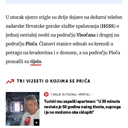
U utorak ujutro stigle su dvije dojave na dežurni telefon
zadarske Hrvatske gorske službe spašavanja (
HGSS
) o
jednoj nestaloj osobi na području
Visočana
i drugoj na
području
Ploča
. Članovi stanice odmah su krenuli u
potragu na kvadovima i s dronom, a na području Ploča
pronašli su
tijelo
.
TRI VIJESTI O KOJIMA SE PRIČA
"I DALJE SU PLESALI, VRIŠTALI..."
Turisti mu zapalili apartman: "U 30 minuta
nestalo je 50 godina našeg života, supruga
i ja ne možemo oka sklopiti"