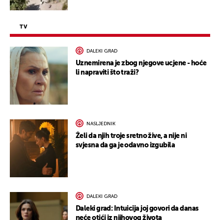
TV
DALEKI GRAD
Uznemirena je zbog njegove ucjene - hoće
li napraviti što traži?
NASLJEDNIK
Želi da njih troje sretno žive, a nije ni
svjesna da ga je odavno izgubila
DALEKI GRAD
Daleki grad: Intuicija joj govori da danas
neće otići iz njihovog života