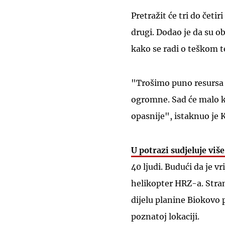
Pretražit će tri do četi
drugi. Dodao je da su ob
kako se radi o teškom t
"Trošimo puno resursa i
ogromne. Sad će malo kiš
opasnije", istaknuo je 
U potrazi sudjeluje viš
40 ljudi. Budući da je v
helikopter HRZ-a. Stran
dijelu planine Biokovo 
poznatoj lokaciji.