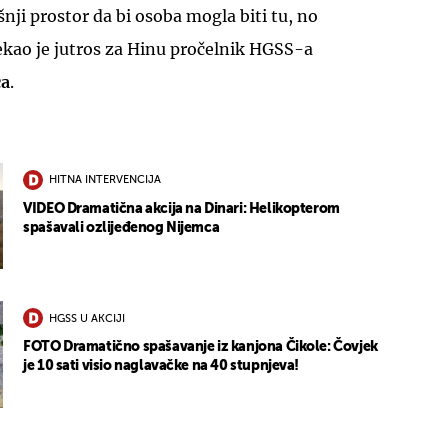
nji prostor da bi osoba mogla biti tu, no
ekao je jutros za Hinu pročelnik HGSS-a
ca
.
HITNA INTERVENCIJA
VIDEO Dramatična akcija na Dinari: Helikopterom
spašavali ozlijeđenog Nijemca
HGSS U AKCIJI
FOTO Dramatično spašavanje iz kanjona Čikole: Čovjek
je 10 sati visio naglavačke na 40 stupnjeva!