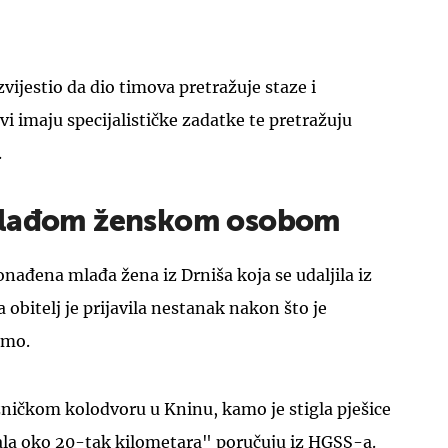
vijestio da dio timova pretražuje staze i
vi imaju specijalističke zadatke te pretražuju
.
mlađom ženskom osobom
onađena mlađa žena iz Drniša koja se udaljila iz
a obitelj je prijavila nestanak nakon što je
smo.
zničkom kolodvoru u Kninu, kamo je stigla pješice
dala oko 20-tak kilometara" poručuju iz HGSS-a.