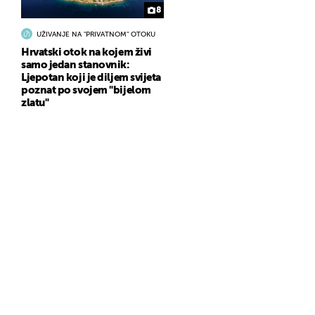
8
UŽIVANJE NA "PRIVATNOM" OTOKU
Hrvatski otok na kojem živi
samo jedan stanovnik:
Ljepotan koji je diljem svijeta
poznat po svojem "bijelom
zlatu"