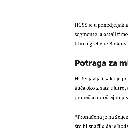
HGSS je u ponedjeljak iz
segmente, a ostali timo
litice i grebene Biokova
Potraga za 
HGSS javlja i kako je pr
kuće oko 2 sata ujutro, 
pronašla oproštajno pi
"Pronađena je na želje
što bi značilo da je ho