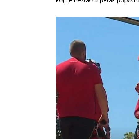
koji je nestao u petak popodn