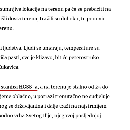
ri sumnjive lokacije na terenu pa će se prebaciti na
išli dosta terena, tražili su duboko, te ponovio
erenu.
 ljudstva. Ljudi se umaraju, temperature su
UKLJUČITE NOTIFIKACIJE
a pasti, sve je klizavo, bit će peterostruko
Kukavica.
e stanica HGSS-a
, a na terenu je stalno od 25 do
rijeme oblačno, u potrazi trenutačno ne sudjeluje
og se državljanina i dalje traži na najstrmijem
podno vrha Svetog Ilije, njegovoj posljednjoj