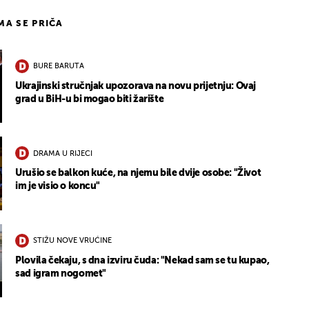
IMA SE PRIČA
BURE BARUTA
Ukrajinski stručnjak upozorava na novu prijetnju: Ovaj
grad u BiH-u bi mogao biti žarište
DRAMA U RIJECI
Urušio se balkon kuće, na njemu bile dvije osobe: "Život
im je visio o koncu"
STIŽU NOVE VRUĆINE
Plovila čekaju, s dna izviru čuda: "Nekad sam se tu kupao,
sad igram nogomet"