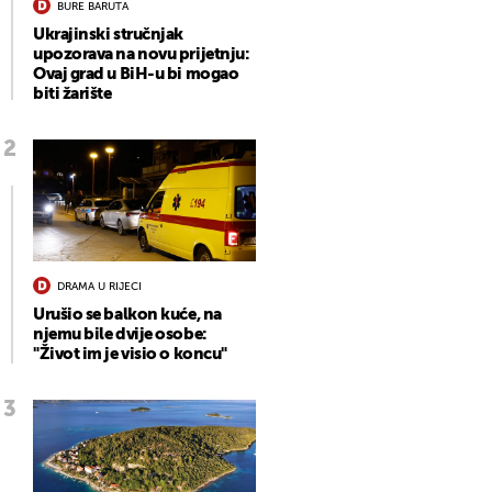
BURE BARUTA
Ukrajinski stručnjak
upozorava na novu prijetnju:
Ovaj grad u BiH-u bi mogao
biti žarište
DRAMA U RIJECI
Urušio se balkon kuće, na
njemu bile dvije osobe:
"Život im je visio o koncu"