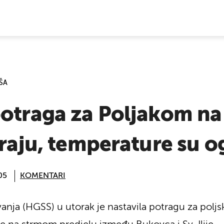
E VIJESTI
ŠA
potraga za Poljakom na
araju, temperature su 
05
KOMENTARI
anja (HGSS) u utorak je nastavila potragu za pol