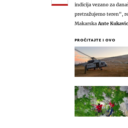
indicija vezano za današ
pretražujemo teren", r
Makarska
Ante Kukavi
PROČITAJTE I OVO