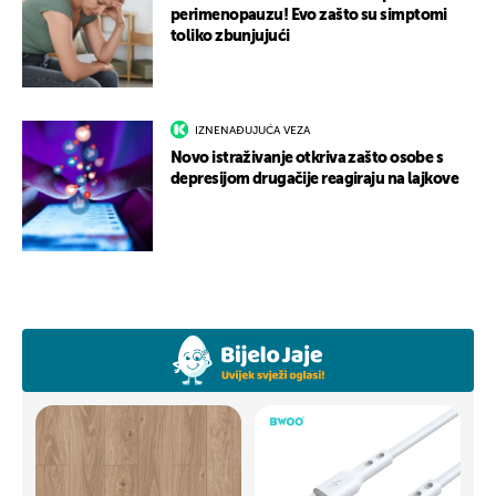
perimenopauzu! Evo zašto su simptomi
toliko zbunjujući
IZNENAĐUJUĆA VEZA
Novo istraživanje otkriva zašto osobe s
depresijom drugačije reagiraju na lajkove