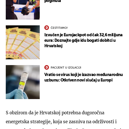
poginula
ČESTITAMO!
Izvučen je Eurojackpot od čak 32,6 milijuna
eura: Doznajte gdje idu bogati dobitci u
Hrvatskoj
PACIJENT U IZOLACIJI
Vratio se virus koji je izazvao međunarodnu
uzbunu: Otkriven novi slučaj u Europi
S obzirom da je Hrvatskoj potrebna dugoročna
energetska strategije, koja se zasniva na održivosti i