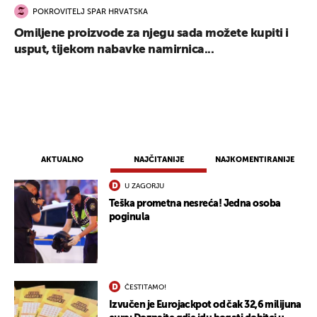
POKROVITELJ SPAR HRVATSKA
Omiljene proizvode za njegu sada možete kupiti i
usput, tijekom nabavke namirnica...
AKTUALNO
NAJČITANIJE
NAJKOMENTIRANIJE
U ZAGORJU
Teška prometna nesreća! Jedna osoba
poginula
ČESTITAMO!
Izvučen je Eurojackpot od čak 32,6 milijuna