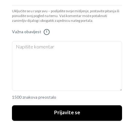
Uključite se u raspravu – podijelite svoje mišljenje, postavite pitanja ili
ponudite svoj pogled na temu. Vaš komentar može potaknuti
zanimljiv dijalog i obogatiti zajednicu našeg portala.
Važna obavijest
!
1500 znakova preostalo
Prijavite se