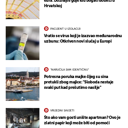
eura: Doznajte gdje idu bogati dobitci u
Hrvatskoj
PACIJENT U IZOLACIJI
Vratio se virus koji je izazvao međunarodnu
uzbunu: Otkriven novi slučaj u Europi
UKLJUČITE NOTIFIKACIJE
"NARUČILA SAM IDENTIČNU"
Potresna poruka majke čijeg su sina
pretukli zbog majice: "Sloboda nestaje
svaki put kad prešutimo nasilje"
VRIJEDNI SAVJETI
Što ako vam gosti unište apartman? Ovo je
zlatni papir koji može biti od pomoći