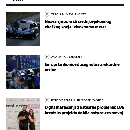
NOVAC
TREĆI UNIKATNI BUGATTI
Nazvan je po vrsti srednjovjekovnog
viteškog konja i visok samo metar
OVO JE 10 NAJBOLJIH
Europske dionice dosegnule su rekordne
razine
POKROVITELJ PHILIP MORRIS ZAGREB
Digitalna rješenja za stvarne probleme: Dva
hrvatska projekta dobila potporu za razvoj