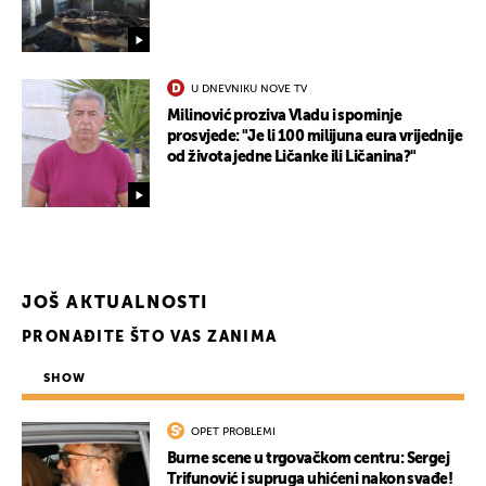
U DNEVNIKU NOVE TV
Milinović proziva Vladu i spominje
prosvjede: "Je li 100 milijuna eura vrijednije
od života jedne Ličanke ili Ličanina?"
JOŠ AKTUALNOSTI
PRONAĐITE ŠTO VAS ZANIMA
SHOW
OPET PROBLEMI
Burne scene u trgovačkom centru: Sergej
Trifunović i supruga uhićeni nakon svađe!