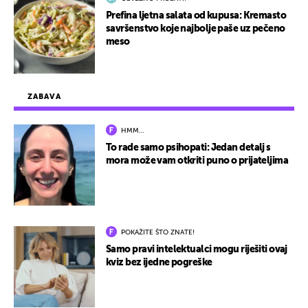
Prefina ljetna salata od kupusa: Kremasto
savršenstvo koje najbolje paše uz pečeno
meso
ZABAVA
HMM…
To rade samo psihopati: Jedan detalj s
mora može vam otkriti puno o prijateljima
POKAŽITE ŠTO ZNATE!
Samo pravi intelektualci mogu riješiti ovaj
kviz bez ijedne pogreške