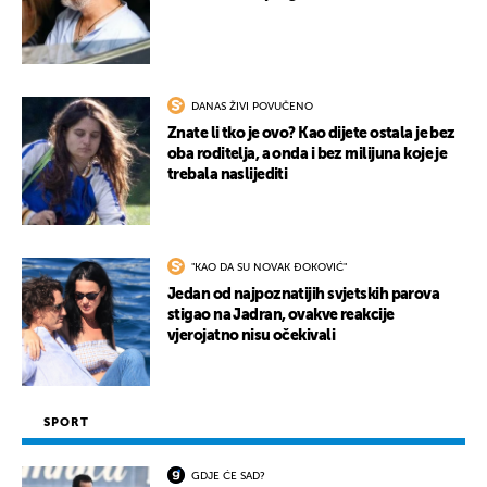
DANAS ŽIVI POVUČENO
Znate li tko je ovo? Kao dijete ostala je bez
oba roditelja, a onda i bez milijuna koje je
trebala naslijediti
"KAO DA SU NOVAK ĐOKOVIĆ"
Jedan od najpoznatijih svjetskih parova
stigao na Jadran, ovakve reakcije
vjerojatno nisu očekivali
SPORT
GDJE ĆE SAD?