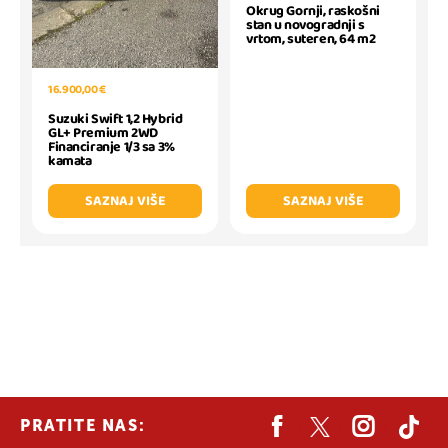
Okrug Gornji, raskošni
stan u novogradnji s
vrtom, suteren, 64 m2
16.900,00 €
Suzuki Swift 1,2 Hybrid
GL+ Premium 2WD
Financiranje 1/3 sa 3%
kamata
SAZNAJ VIŠE
SAZNAJ VIŠE
PRATITE NAS: