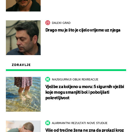
DALEKI GRAD
Drago mu je što je cijelo vrijeme uz njega
ZDRAVLJE
NAJSIGURNIJI OBLIK REKREACIJE
Vježbe za koljeno u moru: 5 sigurnih vježbi
koje mogu smanjiti bol i poboljšati
pokretljivost
ALARMANTNI REZULTATI NOVE STUDIJE
Više od trećine žena ne zna da prolazi kroz