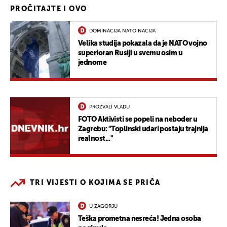
PROČITAJTE I OVO
DOMINACIJA NATO NACIJA
Velika studija pokazala da je NATO vojno
superioran Rusiji u svemu osim u
jednome
PROZVALI VLADU
FOTO Aktivisti se popeli na neboder u
Zagrebu: "Toplinski udari postaju trajnija
realnost..."
TRI VIJESTI O KOJIMA SE PRIČA
U ZAGORJU
Teška prometna nesreća! Jedna osoba