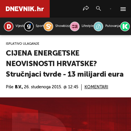
Vijesti
Sport
Showbizz
Lifestyle
Putovanja
PRETRAŽITE VIJESTI
ISPLATIVO ULAGANJE
CIJENA ENERGETSKE
NEOVISNOSTI HRVATSKE?
Stručnjaci tvrde - 13 milijardi eura
Piše
B.V.,
26. studenoga 2015. @ 12:45
KOMENTARI