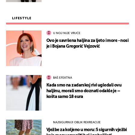
LIFESTYLE
U NOJ NIJE VRUĆE
Ovo je savršena haljina za ljeto i more - nosi
je i Bojana Gregorić Vejzović
BAŠ EFEKTNA
Kada smo na zadarskoj rivi ugledali ovu
haljinu, morali smo doznati odakle je –
košta samo 18 eura
NAJSIGURNIJI OBLIK REKREACIJE
Vježbe za koljeno u moru: 5 sigurnih vježbi