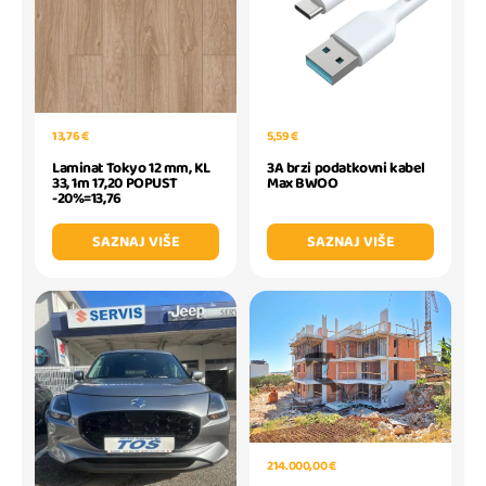
13,76 €
5,59 €
Laminat Tokyo 12 mm, KL
3A brzi podatkovni kabel
33, 1m 17,20 POPUST
Max BWOO
-20%=13,76
SAZNAJ VIŠE
SAZNAJ VIŠE
214.000,00 €