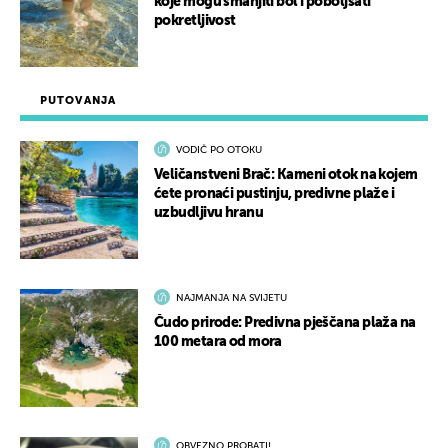
koje mogu smanjiti bol i poboljšati
pokretljivost
PUTOVANJA
VODIČ PO OTOKU
Veličanstveni Brač: Kameni otok na kojem
ćete pronaći pustinju, predivne plaže i
uzbudljivu hranu
NAJMANJA NA SVIJETU
Čudo prirode: Predivna pješčana plaža na
100 metara od mora
OBVEZNO PROBATI!