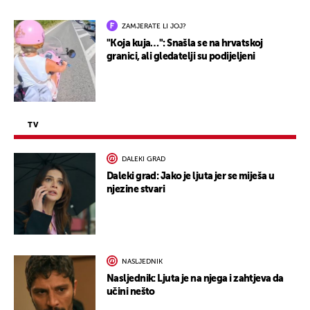
ZAMJERATE LI JOJ?
"Koja kuja…": Snašla se na hrvatskoj
granici, ali gledatelji su podijeljeni
TV
DALEKI GRAD
Daleki grad: Jako je ljuta jer se miješa u
njezine stvari
NASLJEDNIK
Nasljednik: Ljuta je na njega i zahtjeva da
učini nešto