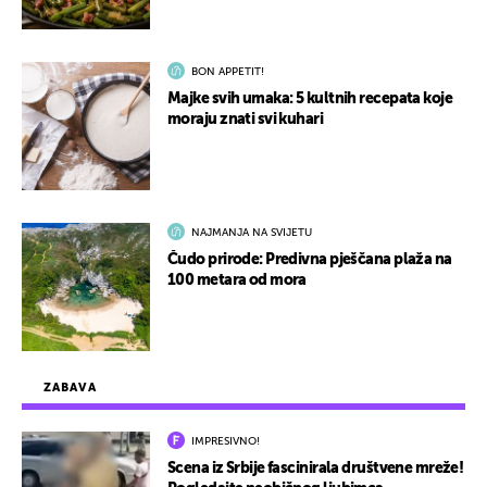
BON APPETIT!
Majke svih umaka: 5 kultnih recepata koje
moraju znati svi kuhari
NAJMANJA NA SVIJETU
Čudo prirode: Predivna pješčana plaža na
100 metara od mora
ZABAVA
IMPRESIVNO!
Scena iz Srbije fascinirala društvene mreže!