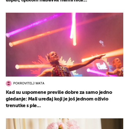
usput, tijekom nabavke namirnica...
POKROVITELJ WATA
Kad su uspomene previše dobre za samo jedno
gledanje: Mali uređaj koji je još jednom oživio
trenutke s ple...