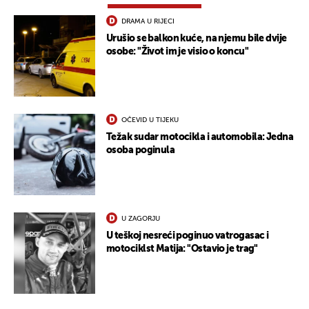
DRAMA U RIJECI
Urušio se balkon kuće, na njemu bile dvije
osobe: "Život im je visio o koncu"
OČEVID U TIJEKU
Težak sudar motocikla i automobila: Jedna
osoba poginula
U ZAGORJU
U teškoj nesreći poginuo vatrogasac i
motociklst Matija: "Ostavio je trag"
UKLJUČITE NOTIFIKACIJE