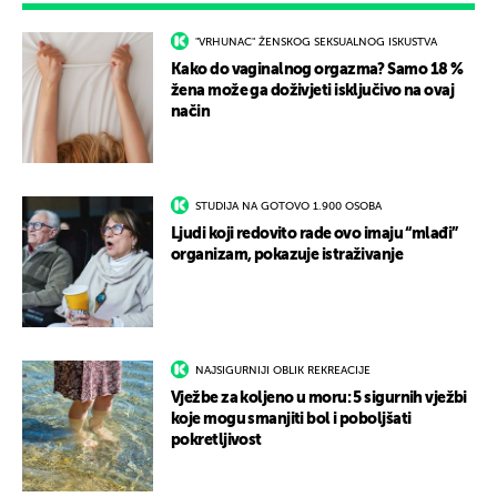
"VRHUNAC" ŽENSKOG SEKSUALNOG ISKUSTVA
Kako do vaginalnog orgazma? Samo 18 %
žena može ga doživjeti isključivo na ovaj
način
STUDIJA NA GOTOVO 1.900 OSOBA
Ljudi koji redovito rade ovo imaju “mlađi”
organizam, pokazuje istraživanje
NAJSIGURNIJI OBLIK REKREACIJE
Vježbe za koljeno u moru: 5 sigurnih vježbi
koje mogu smanjiti bol i poboljšati
pokretljivost