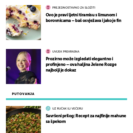
PREJEDNOSTAVNO ZA SLOŽITI
Ovo je pravi ljetni tiramisu s limunom i
borovnicama – baš osvježava i jako je fin
UVIJEK PREKRASNA
Prozirno može izgledati elegantno i
profinjeno – ova haljina Jelene Rozge
najbolji je dokaz
PUTOVANJA
UZ RUČAK ILI VEČERU
Savršeni prilog: Recept za najfinije mahune
sa špekom