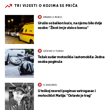
TRI VIJESTI O KOJIMA SE PRIČA
DRAMA U RIJECI
Urušio se balkon kuće, na njemu bile dvije
osobe: "Život im je visio o koncu"
OČEVID U TIJEKU
Težak sudar motocikla i automobila: Jedna
osoba poginula
U ZAGORJU
U teškoj nesreći poginuo vatrogasac i
motociklst Matija: "Ostavio je trag"