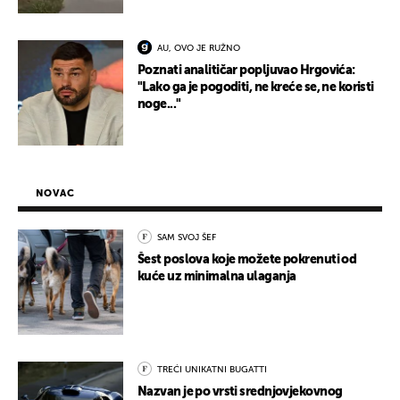
AU, OVO JE RUŽNO
Poznati analitičar popljuvao Hrgovića:
"Lako ga je pogoditi, ne kreće se, ne koristi
noge..."
NOVAC
SAM SVOJ ŠEF
Šest poslova koje možete pokrenuti od
kuće uz minimalna ulaganja
TREĆI UNIKATNI BUGATTI
Nazvan je po vrsti srednjovjekovnog