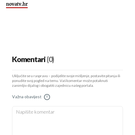
novatv.hr
Komentari
(0)
Uključite se u raspravu – podijelite svoje mišljenje, postavite pitanja ili
ponudite svoj pogled na temu. Vaš komentar može potaknuti
zanimljiv dijalog i obogatiti zajednicu našeg portala.
Važna obavijest
!