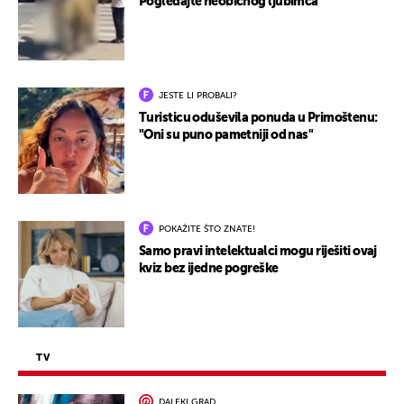
Pogledajte neobičnog ljubimca
JESTE LI PROBALI?
Turisticu oduševila ponuda u Primoštenu:
"Oni su puno pametniji od nas"
POKAŽITE ŠTO ZNATE!
Samo pravi intelektualci mogu riješiti ovaj
kviz bez ijedne pogreške
TV
DALEKI GRAD