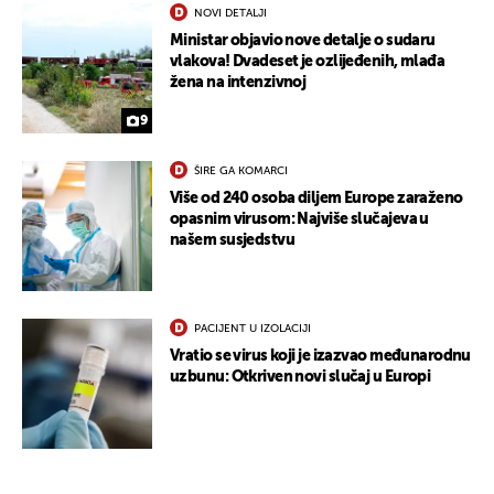
NOVI DETALJI
Ministar objavio nove detalje o sudaru
vlakova! Dvadeset je ozlijeđenih, mlađa
žena na intenzivnoj
9
ŠIRE GA KOMARCI
Više od 240 osoba diljem Europe zaraženo
opasnim virusom: Najviše slučajeva u
našem susjedstvu
PACIJENT U IZOLACIJI
Vratio se virus koji je izazvao međunarodnu
uzbunu: Otkriven novi slučaj u Europi