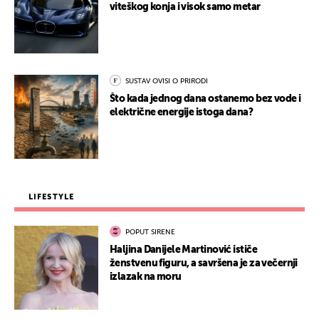
viteškog konja i visok samo metar
SUSTAV OVISI O PRIRODI
Što kada jednog dana ostanemo bez vode i
električne energije istoga dana?
LIFESTYLE
POPUT SIRENE
Haljina Danijele Martinović ističe
ženstvenu figuru, a savršena je za večernji
izlazak na moru