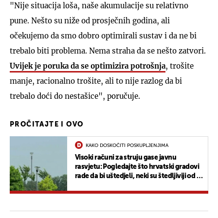
"Nije situacija loša, naše akumulacije su relativno
pune. Nešto su niže od prosječnih godina, ali
očekujemo da smo dobro optimirali sustav i da ne bi
trebalo biti problema. Nema straha da se nešto zatvori.
Uvijek je poruka da se optimizira potrošnja
, trošite
manje, racionalno trošite, ali to nije razlog da bi
trebalo doći do nestašice", poručuje.
PROČITAJTE I OVO
KAKO DOSKOČITI POSKUPLJENJIMA
Visoki računi za struju gase javnu
rasvjetu: Pogledajte što hrvatski gradovi
rade da bi uštedjeli, neki su štedljiviji od -
Njemačke