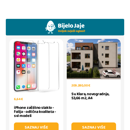
209.280,00 €
Sv. Klara, novogradnja,
53,66 m2, A4
6,64 €
iPhone zaštitno staklo -
folija - odlična kvaliteta -
svi modeli
SAZNAJ VIŠE
SAZNAJ VIŠE