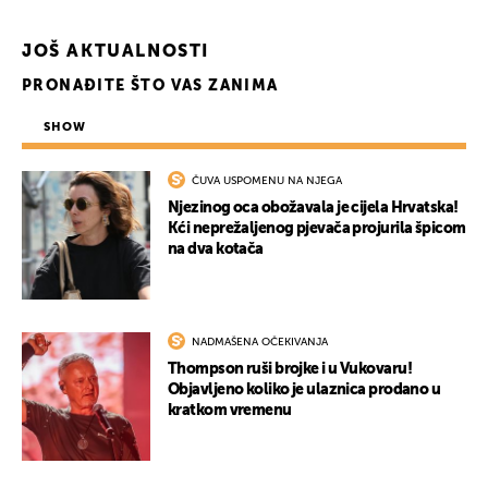
JOŠ AKTUALNOSTI
PRONAĐITE ŠTO VAS ZANIMA
SHOW
ČUVA USPOMENU NA NJEGA
Njezinog oca obožavala je cijela Hrvatska!
Kći neprežaljenog pjevača projurila špicom
na dva kotača
NADMAŠENA OČEKIVANJA
Thompson ruši brojke i u Vukovaru!
Objavljeno koliko je ulaznica prodano u
kratkom vremenu