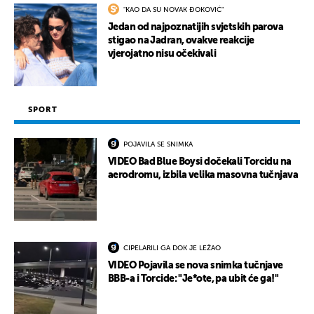
"KAO DA SU NOVAK ĐOKOVIĆ"
Jedan od najpoznatijih svjetskih parova
stigao na Jadran, ovakve reakcije
vjerojatno nisu očekivali
SPORT
POJAVILA SE SNIMKA
VIDEO Bad Blue Boysi dočekali Torcidu na
aerodromu, izbila velika masovna tučnjava
CIPELARILI GA DOK JE LEŽAO
VIDEO Pojavila se nova snimka tučnjave
BBB-a i Torcide: "Je*ote, pa ubit će ga!"