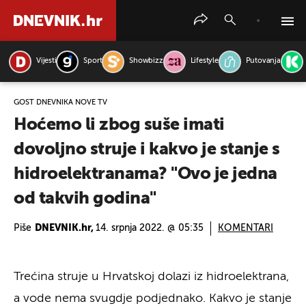
Vijesti
Sport
Showbizz
Lifestyle
Putovanja
PRETRAŽITE VIJESTI
GOST DNEVNIKA NOVE TV
Hoćemo li zbog suše imati
dovoljno struje i kakvo je stanje s
hidroelektranama? "Ovo je jedna
od takvih godina"
Piše
DNEVNIK.hr,
14. srpnja 2022. @ 05:35
KOMENTARI
Trećina struje u Hrvatskoj dolazi iz hidroelektrana,
a vode nema svugdje podjednako. Kakvo je stanje