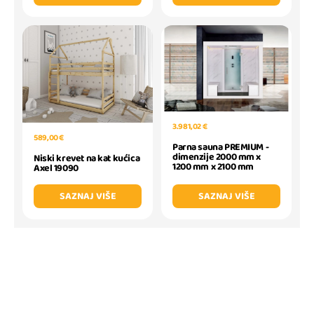
3.981,02 €
589,00 €
Parna sauna PREMIUM -
dimenzije 2000 mm x
Niski krevet na kat kućica
1200 mm x 2100 mm
Axel 19090
SAZNAJ VIŠE
SAZNAJ VIŠE