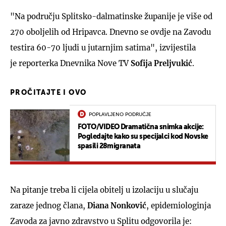
"Na području Splitsko-dalmatinske županije je više od
270 oboljelih od Hripavca. Dnevno se ovdje na Zavodu
testira 60-70 ljudi u jutarnjim satima", izvijestila
je reporterka Dnevnika Nove TV
Sofija Preljvukić
.
PROČITAJTE I OVO
POPLAVLJENO PODRUČJE
FOTO/VIDEO Dramatična snimka akcije:
Pogledajte kako su specijalci kod Novske
spasili 28migranata
Na pitanje treba li cijela obitelj u izolaciju u slučaju
zaraze jednog člana,
Diana Nonković
, epidemiologinja
Zavoda za javno zdravstvo u Splitu odgovorila je: