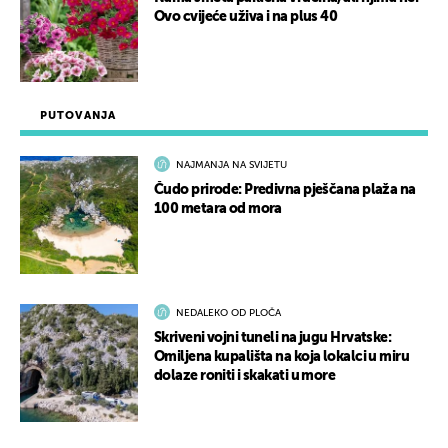
Ovo cvijeće uživa i na plus 40
PUTOVANJA
NAJMANJA NA SVIJETU
Čudo prirode: Predivna pješčana plaža na
100 metara od mora
NEDALEKO OD PLOČA
Skriveni vojni tuneli na jugu Hrvatske:
Omiljena kupališta na koja lokalci u miru
dolaze roniti i skakati u more