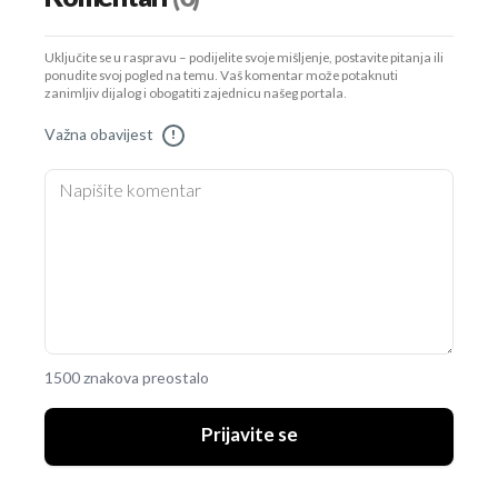
Uključite se u raspravu – podijelite svoje mišljenje, postavite pitanja ili
ponudite svoj pogled na temu. Vaš komentar može potaknuti
zanimljiv dijalog i obogatiti zajednicu našeg portala.
Važna obavijest
!
1500 znakova preostalo
Prijavite se