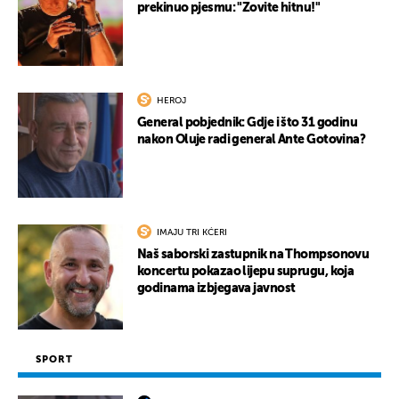
prekinuo pjesmu: "Zovite hitnu!"
HEROJ
General pobjednik: Gdje i što 31 godinu
nakon Oluje radi general Ante Gotovina?
IMAJU TRI KĆERI
Naš saborski zastupnik na Thompsonovu
koncertu pokazao lijepu suprugu, koja
godinama izbjegava javnost
SPORT