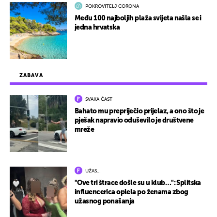
POKROVITELJ CORONA
Među 100 najboljih plaža svijeta našla se i
jedna hrvatska
ZABAVA
SVAKA ČAST
Bahato mu prepriječio prijelaz, a ono što je
pješak napravio oduševilo je društvene
mreže
UŽAS…
"Ove tri štrace došle su u klub…": Splitska
influencerica oplela po ženama zbog
užasnog ponašanja