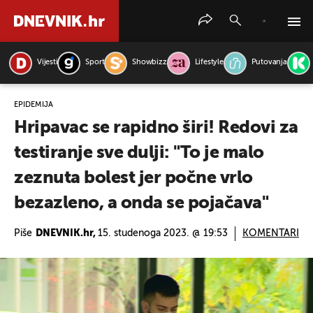
Vijesti
Sport
Showbizz
Lifestyle
Putovanja
PRETRAŽITE VIJESTI
EPIDEMIJA
Hripavac se rapidno širi! Redovi za
testiranje sve dulji: "To je malo
zeznuta bolest jer počne vrlo
bezazleno, a onda se pojačava"
Piše
DNEVNIK.hr,
15. studenoga 2023. @ 19:53
KOMENTARI