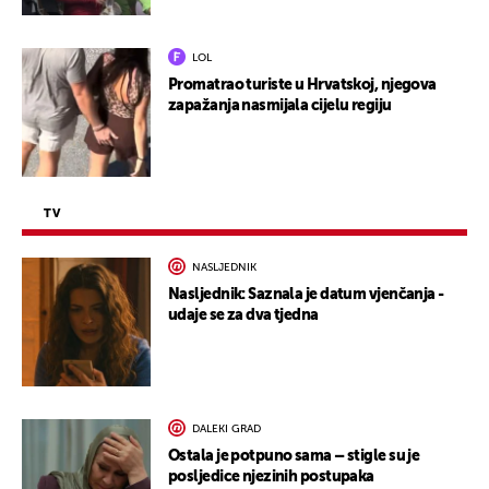
LOL
Promatrao turiste u Hrvatskoj, njegova
zapažanja nasmijala cijelu regiju
TV
NASLJEDNIK
Nasljednik: Saznala je datum vjenčanja -
udaje se za dva tjedna
DALEKI GRAD
Ostala je potpuno sama – stigle su je
posljedice njezinih postupaka