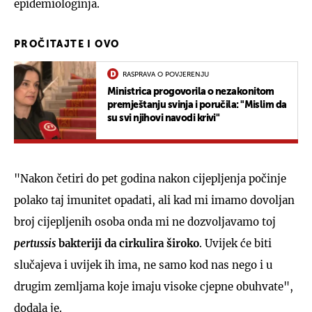
epidemiologinja.
PROČITAJTE I OVO
RASPRAVA O POVJERENJU
Ministrica progovorila o nezakonitom
premještanju svinja i poručila: "Mislim da
su svi njihovi navodi krivi"
"Nakon četiri do pet godina nakon cijepljenja počinje
polako taj imunitet opadati, ali kad mi imamo dovoljan
broj cijepljenih osoba onda mi ne dozvoljavamo toj
pertussis
bakteriji da cirkulira
široko
. Uvijek će biti
slučajeva i uvijek ih ima, ne samo kod nas nego i u
drugim zemljama koje imaju visoke cjepne obuhvate",
dodala je.