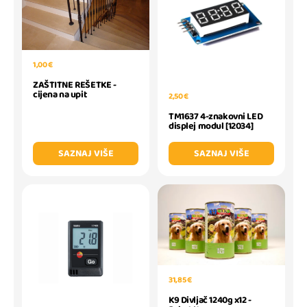
1,00 €
ZAŠTITNE REŠETKE -
cijena na upit
2,50 €
TM1637 4-znakovni LED
displej modul [12034]
SAZNAJ VIŠE
SAZNAJ VIŠE
31,85 €
K9 Divljač 1240g x12 -