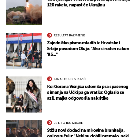
120 raketa, napast će Ukrajinu
REZULTAT RAZMJENE
Zajedničko pismo mladih iz Hrvatske i
Srbije povodom Oluje: "Ako si rođen nakon
'95..."
LANA LOURDES RUPIĆ
Kći Gorana Višnjića udomila psa spašenog
s imanja na Učki pa ga vratila: Oglasio se
azil, majka odgovorila na kritike
JE L' TO IDU IZBORI?
Stižu novi dodaci na mirovine branitelja,
oni poručuju: "Neki su dobili premalo, neki