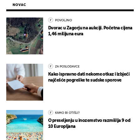
NOVAC
POVOLJNO
Dvorac u Zagorju na aukciji. Početna cijena
1,46 milijuna eura
ZA POSLODAVCE
Kako ispravno dati nekome otkaz i izbjeći
najčešće pogreške te sudske sporove
KAMO BI OTIŠLI?
O preseljenju u inozemstvo razmišlja 9 od
10 Europljana