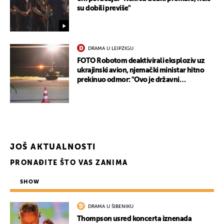
su dobili previše"
DRAMA U LEIPZIGU
FOTO Robotom deaktivirali eksploziv uz
ukrajinski avion, njemački ministar hitno
prekinuo odmor: "Ovo je državni
terorizam"
JOŠ AKTUALNOSTI
PRONAĐITE ŠTO VAS ZANIMA
SHOW
DRAMA U ŠIBENIKU
Thompson usred koncerta iznenada