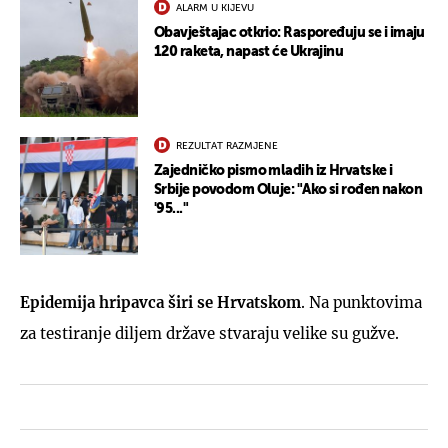
ALARM U KIJEVU
Obavještajac otkrio: Raspoređuju se i imaju
120 raketa, napast će Ukrajinu
REZULTAT RAZMJENE
Zajedničko pismo mladih iz Hrvatske i
Srbije povodom Oluje: "Ako si rođen nakon
'95..."
Epidemija hripavca širi se Hrvatskom
. Na punktovima
za testiranje diljem države stvaraju velike su gužve.