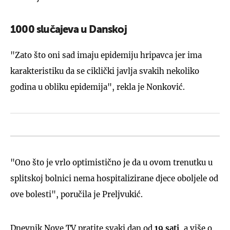
1000 slučajeva u Danskoj
"Zato što oni sad imaju epidemiju hripavca jer ima
karakteristiku da se ciklički javlja svakih nekoliko
godina u obliku epidemija", rekla je Nonković.
"Ono što je vrlo optimistično je da u ovom trenutku u
splitskoj bolnici nema hospitalizirane djece oboljele od
ove bolesti", poručila je Preljvukić.
Dnevnik Nove TV pratite svaki dan od
19 sati
, a više o