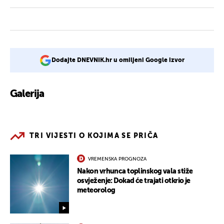
Dodajte DNEVNIK.hr u omiljeni Google izvor
Galerija
1
TRI VIJESTI O KOJIMA SE PRIČA
VREMENSKA PROGNOZA
Nakon vrhunca toplinskog vala stiže
osvježenje: Dokad će trajati otkrio je
meteorolog