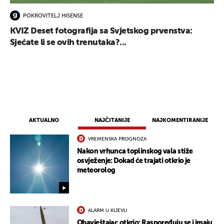
POKROVITELJ HISENSE
KVIZ Deset fotografija sa Svjetskog prvenstva:
Sjećate li se ovih trenutaka?...
UKLJUČITE NOTIFIKACIJE
AKTUALNO
NAJČITANIJE
NAJKOMENTIRANIJE
VREMENSKA PROGNOZA
Nakon vrhunca toplinskog vala stiže
osvježenje: Dokad će trajati otkrio je
meteorolog
ALARM U KIJEVU
Obavještajac otkrio: Raspoređuju se i imaju