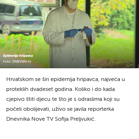
Epidemija hripavca
Foto: DNEVNIK.hr
Hrvatskom se širi epidemija hripavca, najveća u
proteklih dvadeset godina. Koliko i do kada
cjepivo štiti djecu te što je s odraslima koji su
počeli obolijevati, uživo se javila reporterka
Dnevnika Nove TV Sofija Preljvukić.