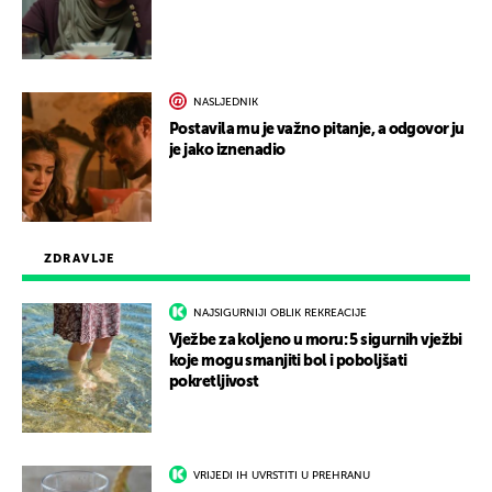
NASLJEDNIK
Postavila mu je važno pitanje, a odgovor ju
je jako iznenadio
ZDRAVLJE
NAJSIGURNIJI OBLIK REKREACIJE
Vježbe za koljeno u moru: 5 sigurnih vježbi
koje mogu smanjiti bol i poboljšati
pokretljivost
VRIJEDI IH UVRSTITI U PREHRANU