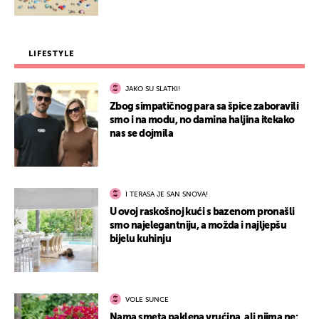
LIFESTYLE
JAKO SU SLATKI!
Zbog simpatičnog para sa špice zaboravili
smo i na modu, no damina haljina itekako
nas se dojmila
I TERASA JE SAN SNOVA!
U ovoj raskošnoj kući s bazenom pronašli
smo najelegantniju, a možda i najljepšu
bijelu kuhinju
VOLE SUNCE
Nama smeta paklena vrućina, ali njima ne: