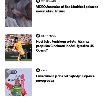
SVE OBJAVIO
VIDEO Australac ošišao Modrića i pokazao
novu Lukinu frizuru
NEMA KRAJA
Novi šok u teniskom svijetu: Alcaraz
propušta Cincinatti, hoće li igrati na US
Openu?
ODLAZI
Umirovila se jedna od najboljih skijašica
novog doba