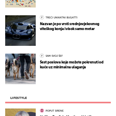
TREĆI UNIKATNI BUGATTI
Nazvan je po vrsti srednjovjekovnog
viteškog konja i visok samo metar
SAM SVOJ ŠEF
Šest poslova koje možete pokrenuti od
kuće uz minimalna ulaganja
LIFESTYLE
POPUT SIRENE