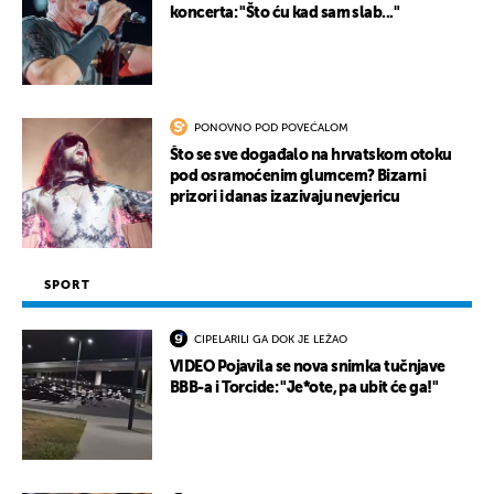
koncerta: "Što ću kad sam slab..."
PONOVNO POD POVEĆALOM
Što se sve događalo na hrvatskom otoku
pod osramoćenim glumcem? Bizarni
prizori i danas izazivaju nevjericu
SPORT
CIPELARILI GA DOK JE LEŽAO
VIDEO Pojavila se nova snimka tučnjave
BBB-a i Torcide: "Je*ote, pa ubit će ga!"