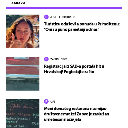
ZABAVA
JESTE LI PROBALI?
Turisticu oduševila ponuda u Primoštenu:
"Oni su puno pametniji od nas"
ZANIMLJIVO
Registracija iz SAD-a postala hit u
Hrvatskoj! Pogledajte zašto
UPS!
Meni domaćeg restorana nasmijao
društvene mreže! Za sve je zaslužan
urnebesan naziv jela