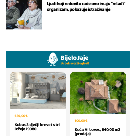
Ljudi koji redovito rade ovo imaju “mlađi”
organizam, pokazuje istraživanje
639,00 €
100,00 €
Kubus 3 dječji krevet s tri
ležaja 19080
Kuća: Vrbovec, 640.00 m2
(prodaja)