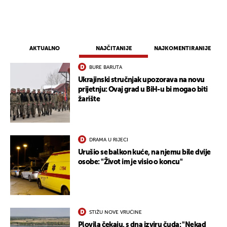
AKTUALNO
NAJČITANIJE
NAJKOMENTIRANIJE
BURE BARUTA
Ukrajinski stručnjak upozorava na novu
prijetnju: Ovaj grad u BiH-u bi mogao biti
žarište
DRAMA U RIJECI
Urušio se balkon kuće, na njemu bile dvije
osobe: "Život im je visio o koncu"
STIŽU NOVE VRUĆINE
Plovila čekaju, s dna izviru čuda: "Nekad