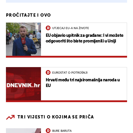
PROČITAJTE I OVO
UTJECAJ EU-A NA ŽIVOTE
EU objavio upitnik za građane: I vi možete
odgovoriti što biste promijenili u Uniji
EUROSTAT O POTROŠNJI
Hrvati među tri najsiromašnija naroda u
EU
TRI VIJESTI O KOJIMA SE PRIČA
BURE BARUTA