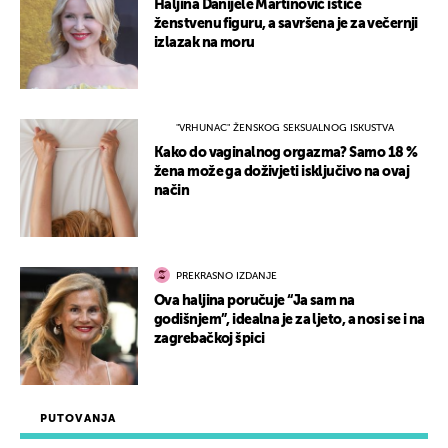
Haljina Danijele Martinović ističe
ženstvenu figuru, a savršena je za večernji
izlazak na moru
"VRHUNAC" ŽENSKOG SEKSUALNOG ISKUSTVA
Kako do vaginalnog orgazma? Samo 18 %
žena može ga doživjeti isključivo na ovaj
način
PREKRASNO IZDANJE
Ova haljina poručuje “Ja sam na
godišnjem”, idealna je za ljeto, a nosi se i na
zagrebačkoj špici
PUTOVANJA