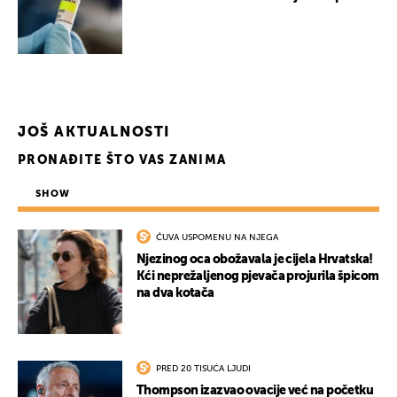
JOŠ AKTUALNOSTI
PRONAĐITE ŠTO VAS ZANIMA
SHOW
ČUVA USPOMENU NA NJEGA
Njezinog oca obožavala je cijela Hrvatska!
Kći neprežaljenog pjevača projurila špicom
na dva kotača
PRED 20 TISUĆA LJUDI
Thompson izazvao ovacije već na početku