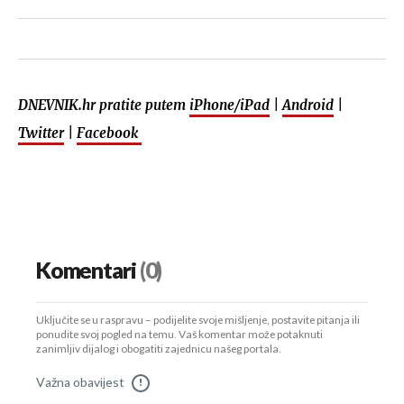
DNEVNIK.hr pratite putem
iPhone/iPad
|
Android
|
Twitter
|
Facebook
Komentari
(0)
Uključite se u raspravu – podijelite svoje mišljenje, postavite pitanja ili
ponudite svoj pogled na temu. Vaš komentar može potaknuti
zanimljiv dijalog i obogatiti zajednicu našeg portala.
Važna obavijest
!