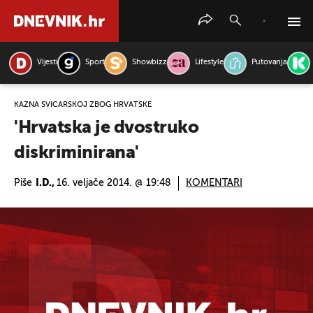
Vijesti
Sport
Showbizz
Lifestyle
Putovanja
PRETRAŽITE VIJESTI
KAZNA ŠVICARSKOJ ZBOG HRVATSKE
'Hrvatska je dvostruko
diskriminirana'
Piše
I.D.,
16. veljače 2014. @ 19:48
KOMENTARI