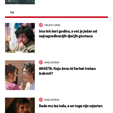
TV
DALEKI GRAD
Ima tek šest godina, a već je jedan od
najnagrađivanijih dječjih glumaca
NASLJEDNIK
ANKETA: Koju ženu bi Serhat trebao
izabrati?
NASLJEDNIK
Rade mu iza leđa, a on toga nije svjestan