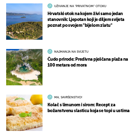
UŽIVANJE NA "PRIVATNOM" OTOKU
Hrvatski otok na kojem živi samo jedan
stanovnik: Ljepotan koji je diljem svijeta
poznat po svojem "bijelom zlatu"
NAJMANJA NA SVIJETU
Čudo prirode: Predivna pješčana plaža na
100 metara od mora
MA, SAVRŠENSTVO!
Kolač s limunom i sirom: Recept za
božanstvenu slasticu koja se topi u ustima