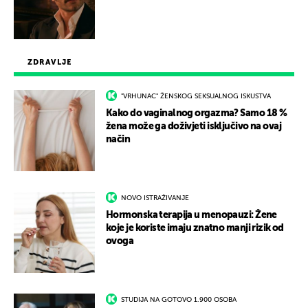
ZDRAVLJE
"VRHUNAC" ŽENSKOG SEKSUALNOG ISKUSTVA
Kako do vaginalnog orgazma? Samo 18 %
žena može ga doživjeti isključivo na ovaj
način
NOVO ISTRAŽIVANJE
Hormonska terapija u menopauzi: Žene
koje je koriste imaju znatno manji rizik od
ovoga
STUDIJA NA GOTOVO 1.900 OSOBA