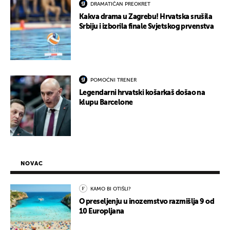
DRAMATIČAN PREOKRET
Kakva drama u Zagrebu! Hrvatska srušila
Srbiju i izborila finale Svjetskog prvenstva
POMOĆNI TRENER
Legendarni hrvatski košarkaš došao na
klupu Barcelone
NOVAC
KAMO BI OTIŠLI?
O preseljenju u inozemstvo razmišlja 9 od
10 Europljana