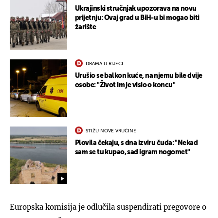
Ukrajinski stručnjak upozorava na novu
prijetnju: Ovaj grad u BiH-u bi mogao biti
žarište
DRAMA U RIJECI
Urušio se balkon kuće, na njemu bile dvije
osobe: "Život im je visio o koncu"
STIŽU NOVE VRUĆINE
Plovila čekaju, s dna izviru čuda: "Nekad
sam se tu kupao, sad igram nogomet"
Europska komisija je odlučila suspendirati pregovore o