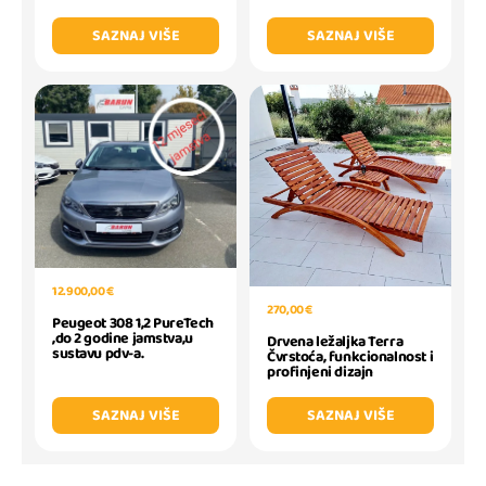
SAZNAJ VIŠE
SAZNAJ VIŠE
12.900,00 €
270,00 €
Peugeot 308 1,2 PureTech
,do 2 godine jamstva,u
Drvena ležaljka Terra
sustavu pdv-a.
Čvrstoća, funkcionalnost i
profinjeni dizajn
SAZNAJ VIŠE
SAZNAJ VIŠE