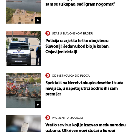
sam se tu kupao, sad igram nogomet"
UŽAS U SLAVONSKOM BRODU
Policija razrješila teško ubojstvo u
Slavoniji: Jedan ubod bio je koban.
Objavljeni detalji
OD METKOVIĆA DO PLOČA
Spektakl na Neretvi okupio desetke tisuća
navijača, u napetoj utrci bodrio ih i sam
premijer
PACIJENT U IZOLACIJI
Vratio se virus koji je izazvao međunarodnu
uzbunu: Otkriven novi slučaj u Europi