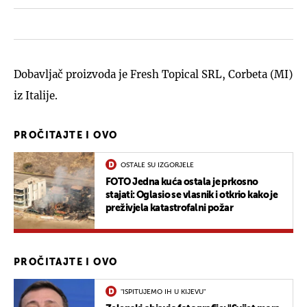
Dobavljač proizvoda je Fresh Topical SRL, Corbeta (MI)
iz Italije.
PROČITAJTE I OVO
OSTALE SU IZGORJELE
FOTO Jedna kuća ostala je prkosno
stajati: Oglasio se vlasnik i otkrio kako je
preživjela katastrofalni požar
PROČITAJTE I OVO
"ISPITUJEMO IH U KIJEVU"