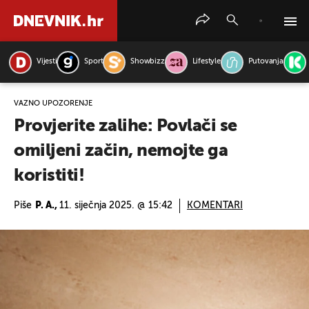
Vijesti
Sport
Showbizz
Lifestyle
Putovanja
PRETRAŽITE VIJESTI
VAŽNO UPOZORENJE
Provjerite zalihe: Povlači se
omiljeni začin, nemojte ga
koristiti!
Piše
P. A.,
11. siječnja 2025. @ 15:42
KOMENTARI