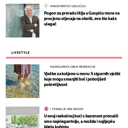
MINISTARSTVO ODLUČILO
Pogon za preradu litija u Gospiću mora na
procjenu utjecaja na okoliš, evo što kaže
ulagač
LIFESTYLE
NAJSIGURNIJI OBLIK REKREACIJE
Vježbe za koljeno u moru: 5 sigurnih vježbi
koje mogu smanjiti bol i poboljšati
pokretljivost
I TERASA JE SAN SNOVA!
U ovoj raskošnoj kući s bazenom pronašli
smo najelegantniju, a možda i najljepšu
bijelu kuhinju