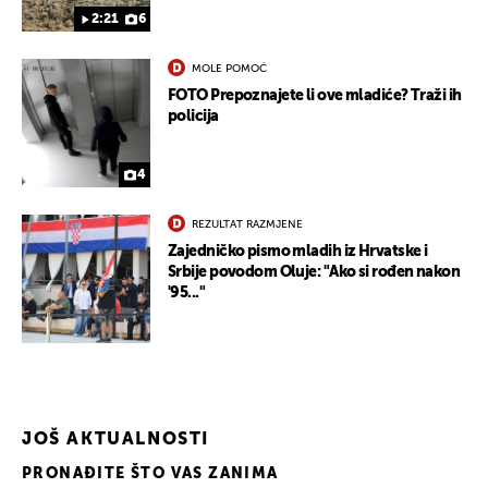
2:21
6
MOLE POMOĆ
FOTO Prepoznajete li ove mladiće? Traži ih
policija
4
REZULTAT RAZMJENE
Zajedničko pismo mladih iz Hrvatske i
Srbije povodom Oluje: "Ako si rođen nakon
'95..."
JOŠ AKTUALNOSTI
PRONAĐITE ŠTO VAS ZANIMA
UKLJUČITE NOTIFIKACIJE