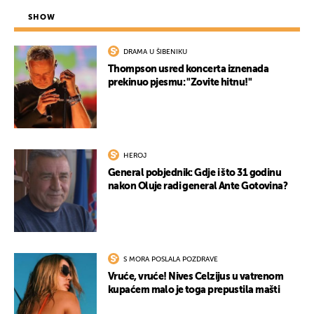
SHOW
DRAMA U ŠIBENIKU
Thompson usred koncerta iznenada
prekinuo pjesmu: "Zovite hitnu!"
HEROJ
General pobjednik: Gdje i što 31 godinu
nakon Oluje radi general Ante Gotovina?
S MORA POSLALA POZDRAVE
Vruće, vruće! Nives Celzijus u vatrenom
kupaćem malo je toga prepustila mašti