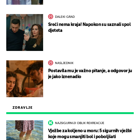
DALEKI GRAD
Sreći nema kraja! Napokon su saznali spol
djeteta
NASLJEDNIK
Postavila mu je važno pitanje, a odgovor ju
je jako iznenadio
ZDRAVLJE
NAJSIGURNIJI OBLIK REKREACIJE
Vježbe za koljeno u moru: 5 sigurnih vježbi
koje mogu smanjiti bol i poboljšati