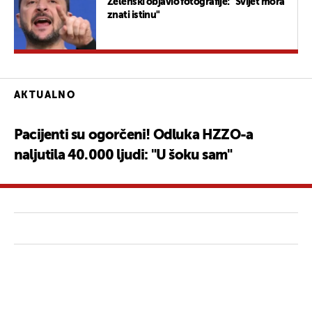
Zelenski objavio fotografije: "Svijet mora
znati istinu"
AKTUALNO
Pacijenti su ogorčeni! Odluka HZZO-a
naljutila 40.000 ljudi: "U šoku sam"