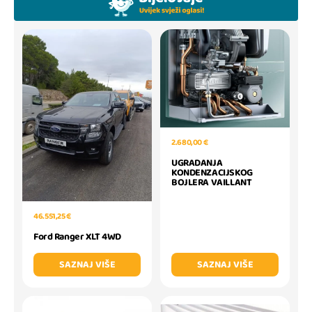
2.680,00 €
UGRADANJA
KONDENZACIJSKOG
BOJLERA VAILLANT
46.551,25 €
Ford Ranger XLT 4WD
SAZNAJ VIŠE
SAZNAJ VIŠE