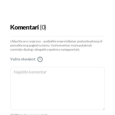
Komentari
(0)
Uključite se u raspravu – podijelite svoje mišljenje, postavite pitanja ili
ponudite svoj pogled na temu. Vaš komentar može potaknuti
zanimljiv dijalog i obogatiti zajednicu našeg portala.
Važna obavijest
!