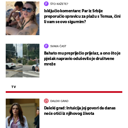
ŠTO KAŽETE?
Isključio komentare: Par iz Srbije
preporučio spravicu za plažu s Temua, čini
li vam se ovo sigurnim?
SVAKA ČAST
Bahato mu prepriječio prijelaz, a ono što je
pješak napravio oduševilo je društvene
mreže
TV
DALEKI GRAD
Daleki grad: Intuicija joj govori da danas
neće otići iz njihovog života