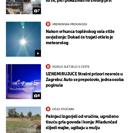
su se, pili i pokazivali mi srednji prst"
7
VREMENSKA PROGNOZA
Nakon vrhunca toplinskog vala stiže
osvježenje: Dokad će trajati otkrio je
meteorolog
VOZILO SLETJELO S CESTE
UZNEMIRUJUĆE Strašni prizori nesreće u
Zagrebu: Auto se prepolovio, jedna osoba
poginula
8
OČAJ STOČARA
Pašnjaci izgorjeli od vrućina, ugroženo
tisuću grla goveda i konja: Mladunčad
slijedi majke, ugibaju u mulju