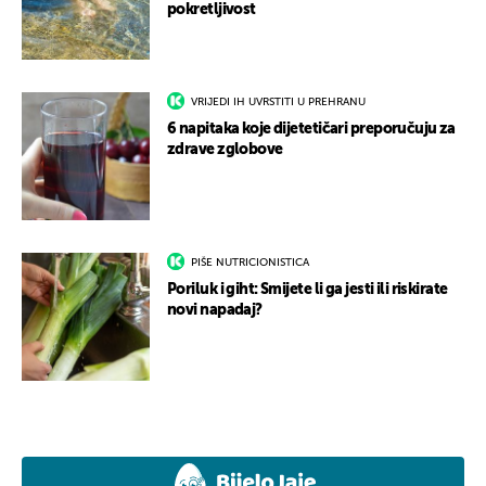
pokretljivost
VRIJEDI IH UVRSTITI U PREHRANU
6 napitaka koje dijetetičari preporučuju za
zdrave zglobove
PIŠE NUTRICIONISTICA
Poriluk i giht: Smijete li ga jesti ili riskirate
novi napadaj?