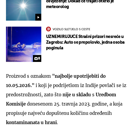
osvježenje: Dokad će trajati otkrio je
meteorolog
VOZILO SLETJELO S CESTE
UZNEMIRUJUĆE Strašni prizori nesreće u
Zagrebu: Auto se prepolovio, jedna osoba
poginula
8
Proizvod s oznakom
"najbolje upotrijebiti do
10.05.2026."
i koji je podrijetlom iz Indije povlači se iz
predostrožnosti, zato što
nije u skladu
s
Uredbom
Komisije
donesenom 25. travnja 2023. godine, a koja
propisuje najveću dopuštenu količinu određenih
kontaminanata u hrani
.