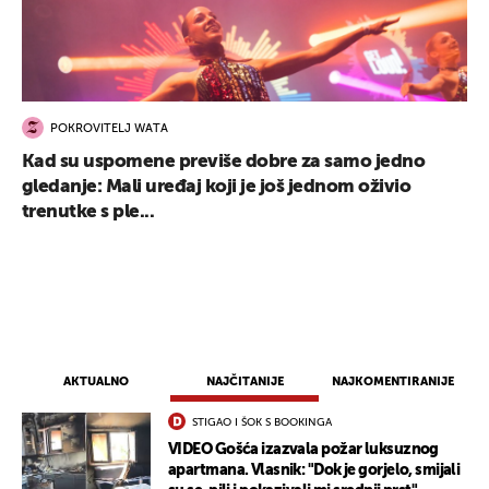
POKROVITELJ WATA
Kad su uspomene previše dobre za samo jedno
gledanje: Mali uređaj koji je još jednom oživio
trenutke s ple...
AKTUALNO
NAJČITANIJE
NAJKOMENTIRANIJE
STIGAO I ŠOK S BOOKINGA
VIDEO Gošća izazvala požar luksuznog
apartmana. Vlasnik: "Dok je gorjelo, smijali