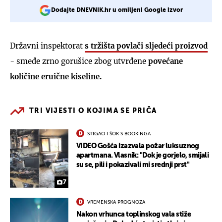
Dodajte DNEVNIK.hr u omiljeni Google izvor
Državni inspektorat
s tržišta povlači sljedeći proizvod
- smeđe zrno gorušice zbog utvrđene
povećane
količine eruične kiseline.
TRI VIJESTI O KOJIMA SE PRIČA
STIGAO I ŠOK S BOOKINGA
VIDEO Gošća izazvala požar luksuznog
apartmana. Vlasnik: "Dok je gorjelo, smijali
su se, pili i pokazivali mi srednji prst"
7
VREMENSKA PROGNOZA
Nakon vrhunca toplinskog vala stiže