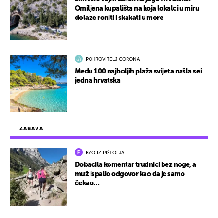
Omiljena kupališta na koja lokalci u miru
dolaze roniti i skakati u more
POKROVITELJ CORONA
Među 100 najboljih plaža svijeta našla se i
jedna hrvatska
ZABAVA
KAO IZ PIŠTOLJA
Dobacila komentar trudnici bez noge, a
muž ispalio odgovor kao da je samo
čekao…