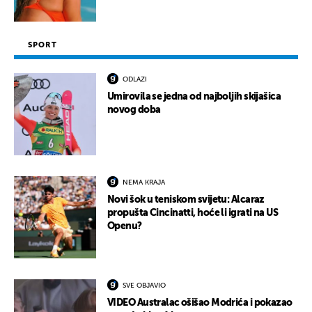
SPORT
ODLAZI
Umirovila se jedna od najboljih skijašica
novog doba
NEMA KRAJA
Novi šok u teniskom svijetu: Alcaraz
propušta Cincinatti, hoće li igrati na US
Openu?
SVE OBJAVIO
VIDEO Australac ošišao Modrića i pokazao