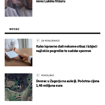
novu Lukinu frizuru
NOVAC
ZA POSLODAVCE
Kako ispravno dati nekome otkaz i izbjeći
najčešće pogreške te sudske sporove
POVOLJNO
Dvorac u Zagorju na aukciji. Početna cijena
1,46 milijuna eura