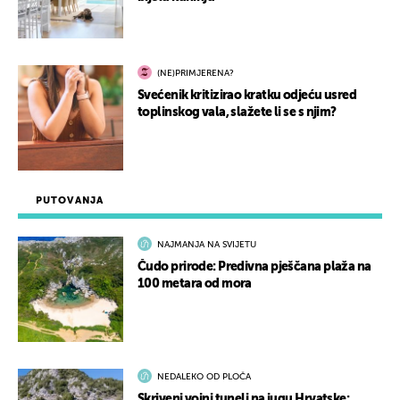
(NE)PRIMJERENA?
Svećenik kritizirao kratku odjeću usred
toplinskog vala, slažete li se s njim?
PUTOVANJA
NAJMANJA NA SVIJETU
Čudo prirode: Predivna pješčana plaža na
100 metara od mora
NEDALEKO OD PLOČA
Skriveni vojni tuneli na jugu Hrvatske: