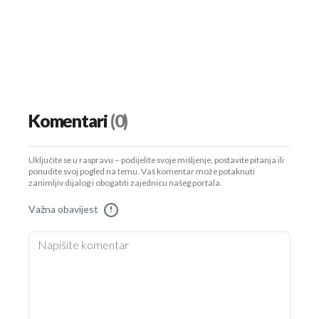
Komentari
(0)
Uključite se u raspravu – podijelite svoje mišljenje, postavite pitanja ili
ponudite svoj pogled na temu. Vaš komentar može potaknuti
zanimljiv dijalog i obogatiti zajednicu našeg portala.
Važna obavijest
!