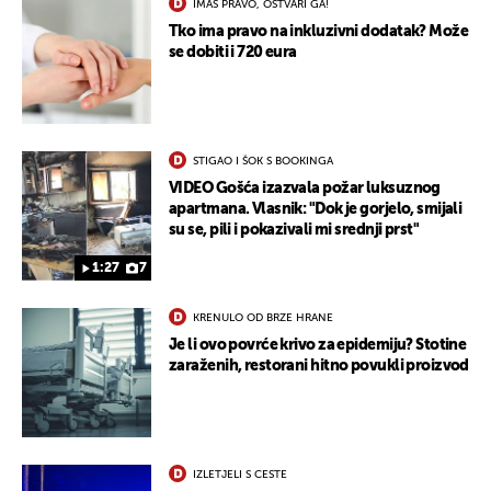
IMAŠ PRAVO, OSTVARI GA!
Tko ima pravo na inkluzivni dodatak? Može
se dobiti i 720 eura
STIGAO I ŠOK S BOOKINGA
VIDEO Gošća izazvala požar luksuznog
apartmana. Vlasnik: "Dok je gorjelo, smijali
su se, pili i pokazivali mi srednji prst"
1:27
7
KRENULO OD BRZE HRANE
Je li ovo povrće krivo za epidemiju? Stotine
zaraženih, restorani hitno povukli proizvod
IZLETJELI S CESTE