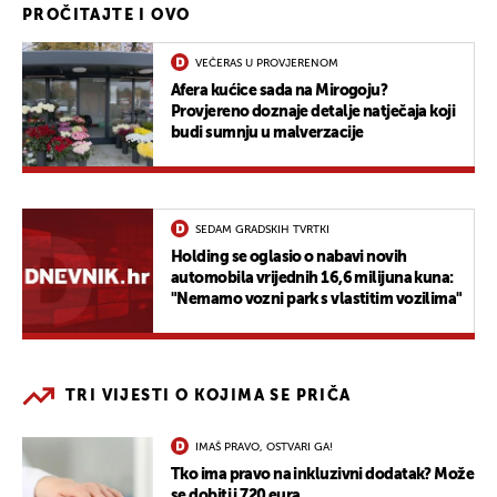
PROČITAJTE I OVO
VEČERAS U PROVJERENOM
Afera kućice sada na Mirogoju?
Provjereno doznaje detalje natječaja koji
budi sumnju u malverzacije
SEDAM GRADSKIH TVRTKI
Holding se oglasio o nabavi novih
automobila vrijednih 16,6 milijuna kuna:
"Nemamo vozni park s vlastitim vozilima"
TRI VIJESTI O KOJIMA SE PRIČA
IMAŠ PRAVO, OSTVARI GA!
Tko ima pravo na inkluzivni dodatak? Može
se dobiti i 720 eura