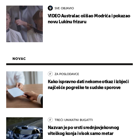
SVE OBJAVIO
VIDEO Australac ošišao Modrića i pokazao
novu Lukinu frizuru
NOVAC
ZA POSLODAVCE
Kako ispravno dati nekome otkaz i izbjeći
najčešće pogreške te sudske sporove
TREĆI UNIKATNI BUGATTI
Nazvan je po vrsti srednjovjekovnog
viteškog konja i visok samo metar