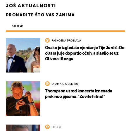
JOŠ AKTUALNOSTI
PRONAĐITE ŠTO VAS ZANIMA
SHOW
RASKOŠNA PROSLAVA
Ovako je izgledalo vjenčanje Tije Jurčić: Do
oltara ju je dopratio očuh, a slavilo se uz
Olivera i Rozgu
DRAMA U ŠIBENIKU
Thompson usred koncerta iznenada
prekinuo pjesmu: "Zovite hitnu!"
HEROJ