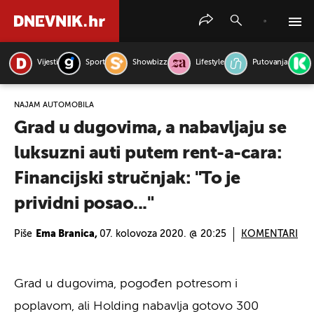
Vijesti
Sport
Showbizz
Lifestyle
Putovanja
PRETRAŽITE VIJESTI
NAJAM AUTOMOBILA
Grad u dugovima, a nabavljaju se
luksuzni auti putem rent-a-cara:
Financijski stručnjak: "To je
prividni posao..."
Piše
Ema Branica,
07. kolovoza 2020. @ 20:25
KOMENTARI
Grad u dugovima, pogođen potresom i
poplavom, ali Holding nabavlja gotovo 300