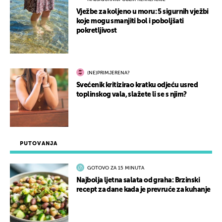
Vježbe za koljeno u moru: 5 sigurnih vježbi
koje mogu smanjiti bol i poboljšati
pokretljivost
(NE)PRIMJERENA?
Svećenik kritizirao kratku odjeću usred
toplinskog vala, slažete li se s njim?
PUTOVANJA
GOTOVO ZA 15 MINUTA
Najbolja ljetna salata od graha: Brzinski
recept za dane kada je prevruće za kuhanje