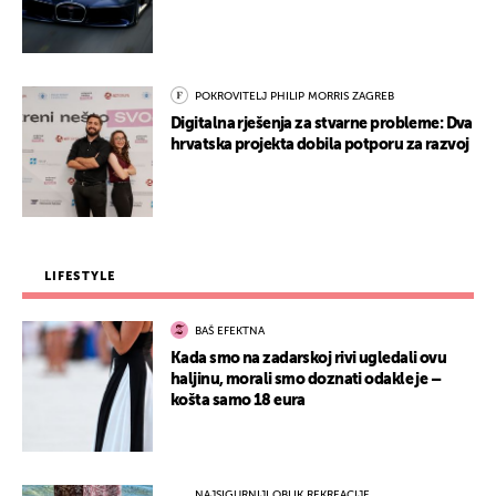
POKROVITELJ PHILIP MORRIS ZAGREB
Digitalna rješenja za stvarne probleme: Dva
hrvatska projekta dobila potporu za razvoj
LIFESTYLE
BAŠ EFEKTNA
Kada smo na zadarskoj rivi ugledali ovu
haljinu, morali smo doznati odakle je –
košta samo 18 eura
NAJSIGURNIJI OBLIK REKREACIJE