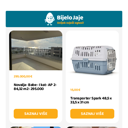
295.000,00 €
Novalja- Babe- I kat- AP 2-
84,32 m2- 295.000
15,00 €
Transporter Spark 48,5 x
33,5 x 31 cm
SAZNAJ VIŠE
SAZNAJ VIŠE