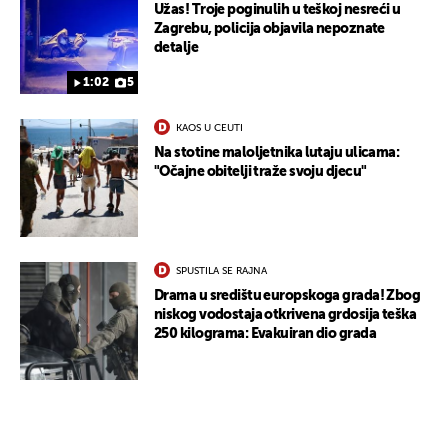
Užas! Troje poginulih u teškoj nesreći u
Zagrebu, policija objavila nepoznate
detalje
1:02
5
KAOS U CEUTI
Na stotine maloljetnika lutaju ulicama:
"Očajne obitelji traže svoju djecu"
SPUSTILA SE RAJNA
Drama u središtu europskoga grada! Zbog
niskog vodostaja otkrivena grdosija teška
250 kilograma: Evakuiran dio grada