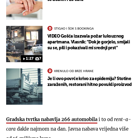
STIGAO I ŠOK S BOOKINGA
VIDEO Gošća izazvala požar luksuznog
apartmana. Vlasnik: "Dok je gorjelo, smijali
su se, pili i pokazivali mi srednji prst"
1:27
7
KRENULO OD BRZE HRANE
Je li ovo povrće krivo za epidemiju? Stotine
zaraženih, restorani hitno povukli proizvod
Gradska tvrtka nabavlja
266 automobila
i to od
rent-a-
cara
dakle najmom na dan. Javna nabava vrijedna više