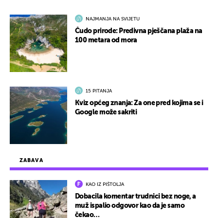
NAJMANJA NA SVIJETU
Čudo prirode: Predivna pješčana plaža na
100 metara od mora
15 PITANJA
Kviz općeg znanja: Za one pred kojima se i
Google može sakriti
ZABAVA
KAO IZ PIŠTOLJA
Dobacila komentar trudnici bez noge, a
muž ispalio odgovor kao da je samo
čekao…