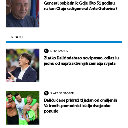
General pobjednik: Gdje i što 31 godinu
nakon Oluje radi general Ante Gotovina?
SPORT
NOVI IZAZOV
Zlatko Dalić odabrao novi posao, odlazi u
jednu od najatraktivnijih zemalja svijeta
SLAŽE SE STOŽER
Daliću će se pridružiti jedan od omiljenih
Vatrenih, pomoćnici i dalje dvoje oko
ponude