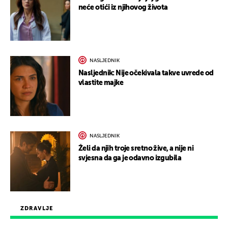
neće otići iz njihovog života
NASLJEDNIK
Nasljednik: Nije očekivala takve uvrede od
vlastite majke
NASLJEDNIK
Želi da njih troje sretno žive, a nije ni
svjesna da ga je odavno izgubila
ZDRAVLJE