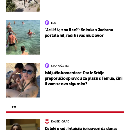
LOL
"Je li živ, zna li se?": Snimka s Jadrana
postala hit, radi li i vaš muž ovo?
ŠTO KAŽETE?
Isključio komentare: Par iz Srbije
preporučio spravicu za plažu s Temua, čini
li vam se ovo sigurnim?
TV
DALEKI GRAD
Daleki grad: Intuicija joj govori da danas