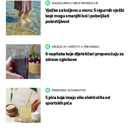
NAJSIGURNIJI OBLIK REKREACIJE
Vježbe za koljeno u moru: 5 sigurnih vježbi
koje mogu smanjiti bol i poboljšati
pokretljivost
VRIJEDI IH UVRSTITI U PREHRANU
6 napitaka koje dijetetičari preporučuju za
zdrave zglobove
PRIRODNE ALTERNATIVE
5 pića koja imaju više elektrolita od
sportskih pića