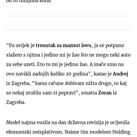
od 16 milijuna kuna.
"Pa uvijek je
trenutak za maznut lovu
, ja se potpuno
slažem s njima i jedino mi je žao što ne mogu neki auto
za sebe uzeti. Eto to mi je jedino žao. A inače smo na
ovo navikli zadnjih koliko 20 godina", kazao je
Andrej
iz Zagreba. "Samo račune dobivam ništa drugo, to kaj
se nekaj zrušilo sam si popravi", smatra
Zoran
iz
Zagreba.
Model najma vozila na dan državna revizija je ocijenila
ekonomski neisplativom. Naime tim modelom Holding