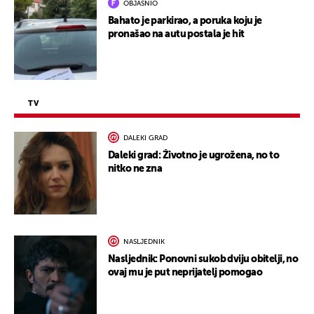
OBJASNIO
Bahato je parkirao, a poruka koju je
pronašao na autu postala je hit
TV
DALEKI GRAD
Daleki grad: Životno je ugrožena, no to
nitko ne zna
NASLJEDNIK
Nasljednik: Ponovni sukob dviju obitelji, no
ovaj mu je put neprijatelj pomogao