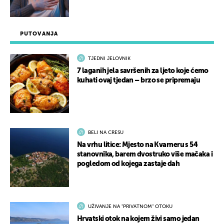
PUTOVANJA
TJEDNI JELOVNIK
7 laganih jela savršenih za ljeto koje ćemo
kuhati ovaj tjedan – brzo se pripremaju
BELI NA CRESU
Na vrhu litice: Mjesto na Kvarneru s 54
stanovnika, barem dvostruko više mačaka i
pogledom od kojega zastaje dah
UŽIVANJE NA "PRIVATNOM" OTOKU
Hrvatski otok na kojem živi samo jedan