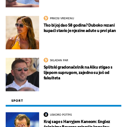
PRKOSI VREMENU
Tko bi joj dao 58 godina? Duboko rezani
UKLJUČITE NOTIFIKACIJE
kupaći stavio je njezine adute u prvi plan
SKLADAN PAR
Splitski gradonačelnik na Alku stigao s
lijepom suprugom, zajedno su još od
fakulteta
SPORT
USKORO POTPIS
Kraj sage s Harryjem Kaneom: Englez