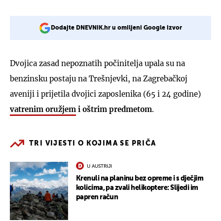
Dodajte DNEVNIK.hr u omiljeni Google izvor
Dvojica zasad nepoznatih počinitelja upala su na
benzinsku postaju na Trešnjevki, na Zagrebačkoj
aveniji i prijetila dvojici zaposlenika (65 i 24 godine)
vatrenim oružjem
i oštrim predmetom
.
TRI VIJESTI O KOJIMA SE PRIČA
U AUSTRIJI
Krenuli na planinu bez opreme i s dječjim
kolicima, pa zvali helikoptere: Slijedi im
papren račun