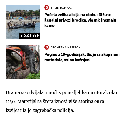
STIGLI RONIOCI
Počela velika akcija na otoku: Dižu se
ilegalni privezi brodica, vlasnici nemaju
kamo
0:08
9
PROMETNA NESREĆA
Poginuo 19-godišnjak: Bio je sa skupinom
motorista, svi su kažnjeni
Drama se odvijala u noći s ponedjeljka na utorak oko
1:40. Materijalna šteta iznosi
više stotina eura
,
izvijestila je zagrebačka policija.