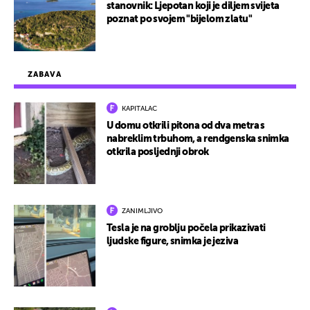
stanovnik: Ljepotan koji je diljem svijeta
poznat po svojem "bijelom zlatu"
ZABAVA
KAPITALAC
U domu otkrili pitona od dva metra s
nabreklim trbuhom, a rendgenska snimka
otkrila posljednji obrok
ZANIMLJIVO
Tesla je na groblju počela prikazivati
ljudske figure, snimka je jeziva