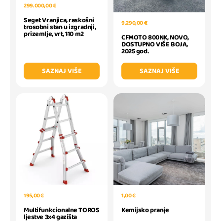
299.000,00 €
Seget Vranjica, raskošni
9.290,00 €
trosobni stan u izgradnji,
prizemlje, vrt, 110 m2
CFMOTO 800NK, NOVO,
DOSTUPNO VIŠE BOJA,
2025 god.
SAZNAJ VIŠE
SAZNAJ VIŠE
195,00 €
1,00 €
Multifunkcionalne TOROS
Kemijsko pranje
ljestve 3x4 gazišta