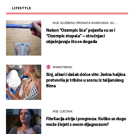
LIFESTYLE
NIJE SLUŽBENO PRIZNATA NUSPOJAVA, ALI ...
Nakon “Ozempic lica” pojavila su se i
“Ozempic stopala” – stručnjaci
objašnjavaju što se događa
MIKROTREND
Sinj, alkari i dašak dolce vite: Jedna haljina
pretvorila je tribine u scenu iz talijanskog
filma
PIŠE LIJEČNIK
Fibrilacija atrija i prognoza: Koliko se dugo
može živjeti s ovom dijagnozom?