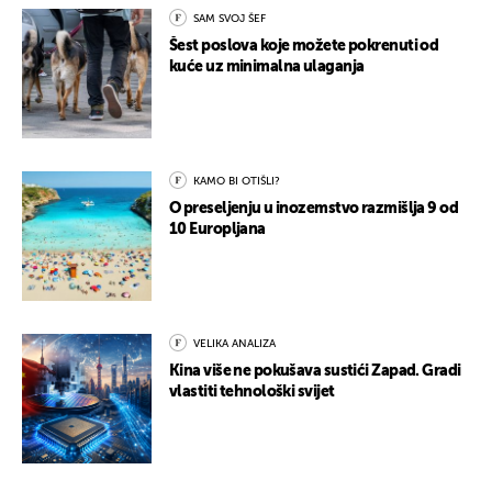
SAM SVOJ ŠEF
Šest poslova koje možete pokrenuti od
kuće uz minimalna ulaganja
KAMO BI OTIŠLI?
O preseljenju u inozemstvo razmišlja 9 od
10 Europljana
VELIKA ANALIZA
Kina više ne pokušava sustići Zapad. Gradi
vlastiti tehnološki svijet