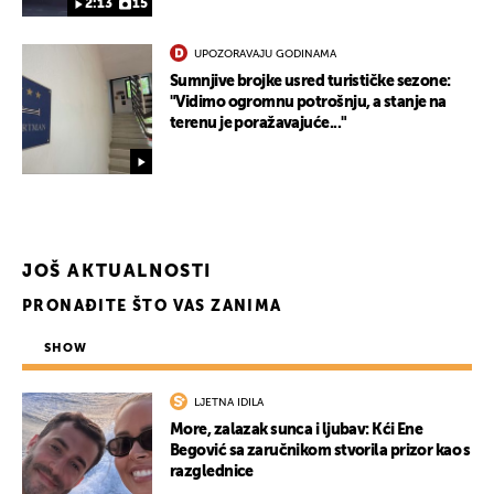
2:13
15
UPOZORAVAJU GODINAMA
Sumnjive brojke usred turističke sezone:
"Vidimo ogromnu potrošnju, a stanje na
terenu je poražavajuće..."
JOŠ AKTUALNOSTI
PRONAĐITE ŠTO VAS ZANIMA
SHOW
LJETNA IDILA
More, zalazak sunca i ljubav: Kći Ene
Begović sa zaručnikom stvorila prizor kao s
razglednice