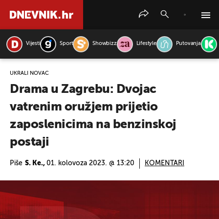
Vijesti
Sport
Showbizz
Lifestyle
Putovanja
PRETRAŽITE VIJESTI
UKRALI NOVAC
Drama u Zagrebu: Dvojac
vatrenim oružjem prijetio
zaposlenicima na benzinskoj
postaji
Piše
S. Ke.,
01. kolovoza 2023. @ 13:20
KOMENTARI