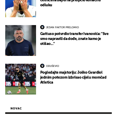
čelnicima Bayerna priopćio konačnu
odluku
JEDAN FAKTOR PRELOMIO
Gattuso potvrdio transfer Ivanovića: "Sve
smo napravili da dođe, znate kamo je
otišao..."
ODUŠEVIO
Pogledajte majstoriju: Joško Gvardiol
jednim potezom izbrisao cijelu momčad
Atletica
NOVAC