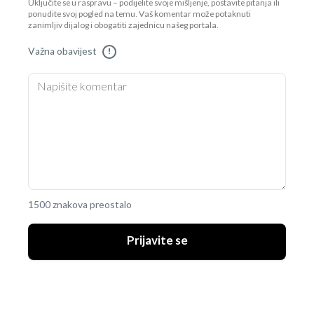
Uključite se u raspravu – podijelite svoje mišljenje, postavite pitanja ili
ponudite svoj pogled na temu. Vaš komentar može potaknuti
zanimljiv dijalog i obogatiti zajednicu našeg portala.
Važna obavijest
!
1500 znakova preostalo
Prijavite se