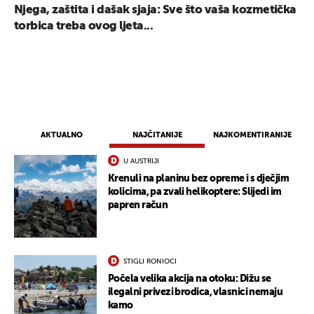
Njega, zaštita i dašak sjaja: Sve što vaša kozmetička
torbica treba ovog ljeta...
AKTUALNO
NAJČITANIJE
NAJKOMENTIRANIJE
U AUSTRIJI
Krenuli na planinu bez opreme i s dječjim
kolicima, pa zvali helikoptere: Slijedi im
papren račun
STIGLI RONIOCI
Počela velika akcija na otoku: Dižu se
ilegalni privezi brodica, vlasnici nemaju
kamo