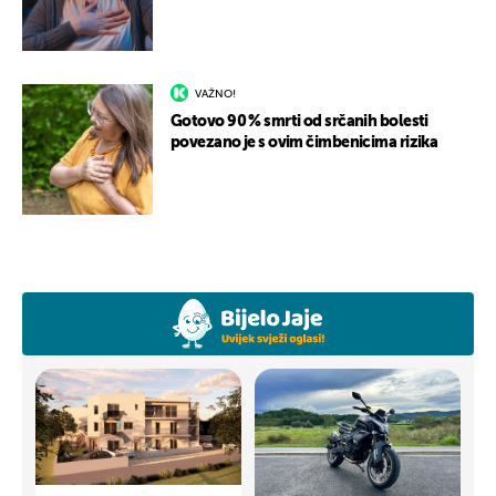
VAŽNO!
Gotovo 90 % smrti od srčanih bolesti
povezano je s ovim čimbenicima rizika