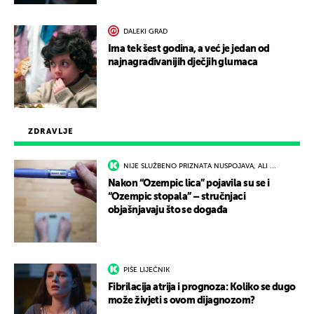
DALEKI GRAD
Ima tek šest godina, a već je jedan od
najnagrađivanijih dječjih glumaca
ZDRAVLJE
NIJE SLUŽBENO PRIZNATA NUSPOJAVA, ALI ...
Nakon “Ozempic lica” pojavila su se i
“Ozempic stopala” – stručnjaci
objašnjavaju što se događa
PIŠE LIJEČNIK
Fibrilacija atrija i prognoza: Koliko se dugo
može živjeti s ovom dijagnozom?