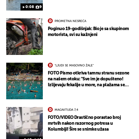
0:08
9
PROMETNA NESREĆA
Poginuo 19-godišnjak: Bio je sa skupinom
motorista, svi su kažnjeni
"LJUDI SE MASOVNO ŽALE"
FOTO Pismo otkriva tamnu stranu sezone
na našem otoku: "Sve im je dopušteno!
Izlijevaju fekalije u more, na plažama se
dobije kožni osip"
MAGNITUDA 7,4
FOTO/VIDEO Drastično porastao broj
mrtvih nakon razornog potresa u
Kolumbiji! Šire se snimke užasa