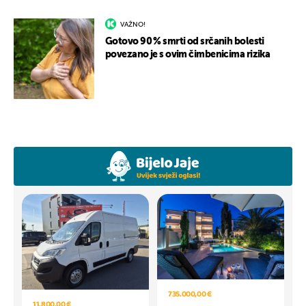
VAŽNO!
Gotovo 90 % smrti od srčanih bolesti
povezano je s ovim čimbenicima rizika
735.000,00 €
11.800,00 €