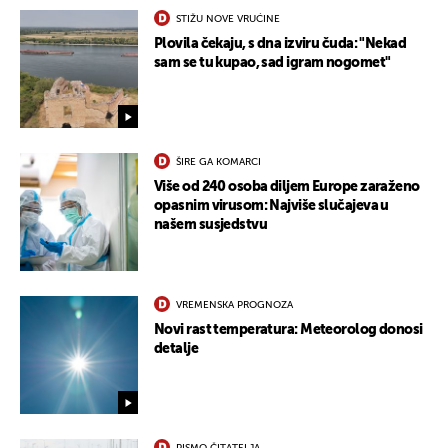
STIŽU NOVE VRUĆINE
Plovila čekaju, s dna izviru čuda: "Nekad
sam se tu kupao, sad igram nogomet"
UKLJUČITE NOTIFIKACIJE
ŠIRE GA KOMARCI
Više od 240 osoba diljem Europe zaraženo
opasnim virusom: Najviše slučajeva u
našem susjedstvu
VREMENSKA PROGNOZA
Novi rast temperatura: Meteorolog donosi
detalje