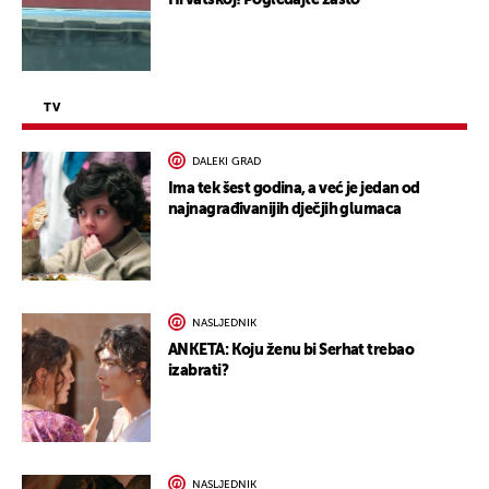
Hrvatskoj! Pogledajte zašto
TV
DALEKI GRAD
Ima tek šest godina, a već je jedan od
najnagrađivanijih dječjih glumaca
NASLJEDNIK
ANKETA: Koju ženu bi Serhat trebao
izabrati?
NASLJEDNIK