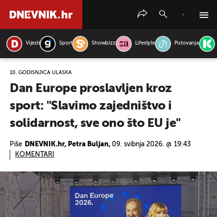
Vijesti
Sport
Showbizz
Lifestyle
Putovanja
PRETRAŽITE VIJESTI
10. GODIŠNJICA ULASKA
Dan Europe proslavljen kroz
sport: "Slavimo zajedništvo i
solidarnost, sve ono što EU je"
Piše
DNEVNIK.hr, Petra Buljan,
09. svibnja 2026. @ 19:43
KOMENTARI