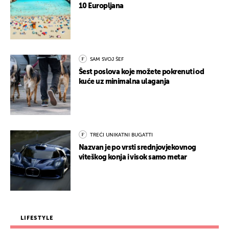
10 Europljana
SAM SVOJ ŠEF
Šest poslova koje možete pokrenuti od
kuće uz minimalna ulaganja
TREĆI UNIKATNI BUGATTI
Nazvan je po vrsti srednjovjekovnog
viteškog konja i visok samo metar
LIFESTYLE