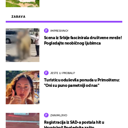
ZABAVA
IMPRESIVNO!
Scena iz Srbije fascinirala društvene mreže!
Pogledajte neobičnog ljubimca
JESTE LI PROBALI?
Turisticu oduševila ponuda u Primoštenu:
"Oni su puno pametniji od nas"
ZANIMLJIVO
Registracija iz SAD-a postala hit u