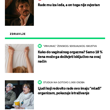
Rade mu iza leđa, a on toga nije svjestan
ZDRAVLJE
"VRHUNAC" ŽENSKOG SEKSUALNOG ISKUSTVA
Kako do vaginalnog orgazma? Samo 18 %
žena može ga doživjeti isključivo na ovaj
način
STUDIJA NA GOTOVO 1.900 OSOBA
Ljudi koji redovito rade ovo imaju “mlađi”
organizam, pokazuje istraživanje