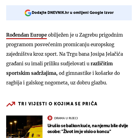
Dodajte DNEVNIK.hr u omiljeni Google izvor
Rođendan Europe
obilježen je u Zagrebu prigodnim
programom posvećenim promicanju europskog
zajedništva kroz sport. Na Trgu bana Josipa Jelačića
građani su imali priliku sudjelovati u
različitim
sportskim sadržajima,
od gimnastike i košarke do
ragbija i galskog nogometa, uz dobru glazbu.
TRI VIJESTI O KOJIMA SE PRIČA
DRAMA U RIJECI
Urušio se balkon kuće, na njemu bile dvije
osobe: "Život im je visio o koncu"