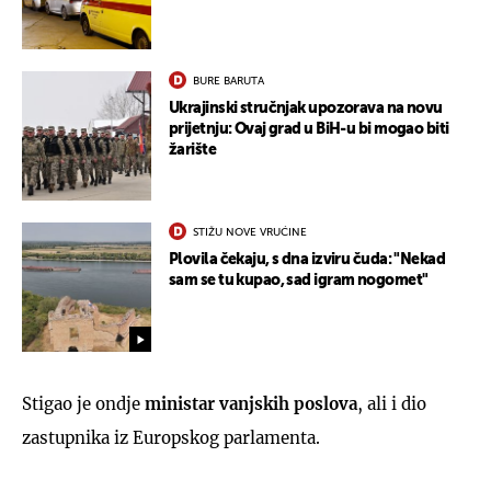
BURE BARUTA
Ukrajinski stručnjak upozorava na novu
prijetnju: Ovaj grad u BiH-u bi mogao biti
žarište
STIŽU NOVE VRUĆINE
Plovila čekaju, s dna izviru čuda: "Nekad
sam se tu kupao, sad igram nogomet"
Stigao je ondje
ministar vanjskih poslova
, ali i dio
zastupnika iz Europskog parlamenta.