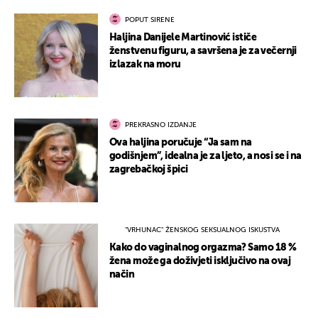
POPUT SIRENE
Haljina Danijele Martinović ističe
ženstvenu figuru, a savršena je za večernji
izlazak na moru
PREKRASNO IZDANJE
Ova haljina poručuje “Ja sam na
godišnjem”, idealna je za ljeto, a nosi se i na
zagrebačkoj špici
"VRHUNAC" ŽENSKOG SEKSUALNOG ISKUSTVA
Kako do vaginalnog orgazma? Samo 18 %
žena može ga doživjeti isključivo na ovaj
način