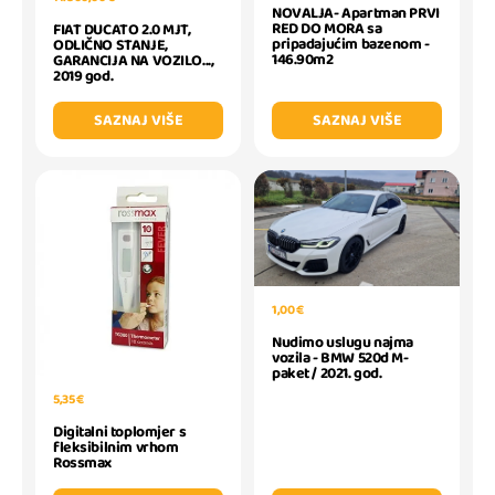
NOVALJA- Apartman PRVI
RED DO MORA sa
FIAT DUCATO 2.0 MJT,
pripadajućim bazenom -
ODLIČNO STANJE,
146.90m2
GARANCIJA NA VOZILO...,
2019 god.
SAZNAJ VIŠE
SAZNAJ VIŠE
1,00 €
Nudimo uslugu najma
vozila - BMW 520d M-
paket / 2021. god.
5,35 €
Digitalni toplomjer s
fleksibilnim vrhom
Rossmax