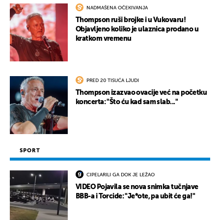
NADMAŠENA OČEKIVANJA
Thompson ruši brojke i u Vukovaru!
Objavljeno koliko je ulaznica prodano u
kratkom vremenu
PRED 20 TISUĆA LJUDI
Thompson izazvao ovacije već na početku
koncerta: "Što ću kad sam slab..."
SPORT
CIPELARILI GA DOK JE LEŽAO
VIDEO Pojavila se nova snimka tučnjave
BBB-a i Torcide: "Je*ote, pa ubit će ga!"