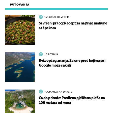
PUTOVANJA
UZ RUČAK ILI VEČERU
Savršeni prilog: Recept za najfinije mahune
sa špekom
15 PITANJA
Kviz općeg znanja: Za one pred kojima se i
Google može sakriti
NAJMANJA NA SVIJETU
Čudo prirode: Predivna pješčana plaža na
100 metara od mora