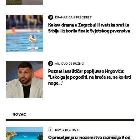
DRAMATIČAN PREOKRET
Kakva drama u Zagrebu! Hrvatska srušila
Srbiju i izborila finale Svjetskog prvenstva
AU, OVO JE RUŽNO
Poznati analitičar popljuvao Hrgovića:
"Lako ga je pogoditi, ne kreće se, ne koristi
noge..."
NOVAC
KAMO BI OTIŠLI?
O preseljenju u inozemstvo razmišlja 9 od