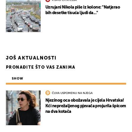
PISMO ČITATELJA
Uzrujani Nikola piše iz kolone: "Natjerao
bih desetke tisuća ljudi da..."
JOŠ AKTUALNOSTI
PRONAĐITE ŠTO VAS ZANIMA
SHOW
ČUVA USPOMENU NA NJEGA
Njezinog oca obožavala je cijela Hrvatska!
Kći neprežaljenog pjevača projurila špicom
na dva kotača