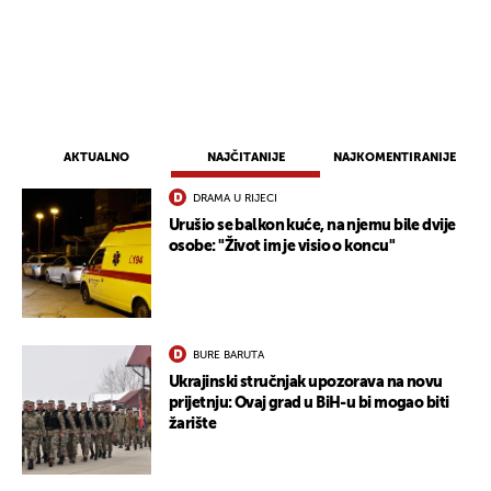
AKTUALNO
NAJČITANIJE
NAJKOMENTIRANIJE
DRAMA U RIJECI
Urušio se balkon kuće, na njemu bile dvije
osobe: "Život im je visio o koncu"
BURE BARUTA
Ukrajinski stručnjak upozorava na novu
prijetnju: Ovaj grad u BiH-u bi mogao biti
žarište