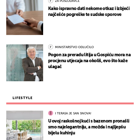
ZA POSLODAVCE
Kako ispravno dati nekome otkaz i izbjeći
najčešće pogreške te sudske sporove
MINISTARSTVO ODLUČILO
Pogon za preradu litija u Gospiću mora na
procjenu utjecaja na okoliš, evo što kaže
ulagač
LIFESTYLE
I TERASA JE SAN SNOVA!
U ovoj raskošnoj kući s bazenom pronašli
smo najelegantniju, a možda i najljepšu
bijelu kuhinju