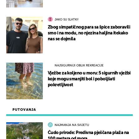
JAKO SU SLATKI!
Zbog simpatičnog para sa špice zaboravili
smo i na modu, no njezina haljina itekako
nas se dojmila
NAJSIGURNIJI OBLIK REKREACIJE
Vježbe za koljeno u moru: 5 sigurnih vježbi
koje mogu smanjiti bol i poboljšati
pokretljivost
PUTOVANJA
NAJMANJA NA SVIJETU
Čudo prirode: Predivna pješčana plaža na
100 metara od mora