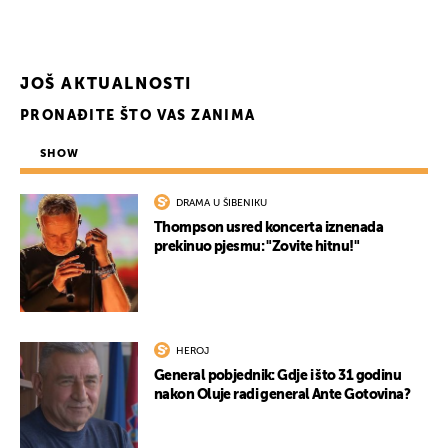
JOŠ AKTUALNOSTI
PRONAĐITE ŠTO VAS ZANIMA
SHOW
DRAMA U ŠIBENIKU
Thompson usred koncerta iznenada
prekinuo pjesmu: "Zovite hitnu!"
HEROJ
General pobjednik: Gdje i što 31 godinu
nakon Oluje radi general Ante Gotovina?