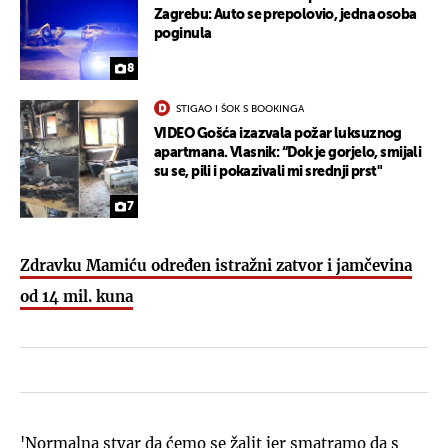
Zagrebu: Auto se prepolovio, jedna osoba
poginula
8
STIGAO I ŠOK S BOOKINGA
VIDEO Gošća izazvala požar luksuznog
apartmana. Vlasnik: “Dok je gorjelo, smijali
su se, pili i pokazivali mi srednji prst"
7
Zdravku Mamiću određen istražni zatvor i jamčevina
od 14 mil. kuna
'Normalna stvar da ćemo se žalit jer smatramo da s