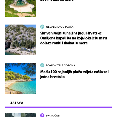
NEDALEKO OD PLOČA
Skriveni vojni tuneli na jugu Hrvatske:
Omiljena kupališta na koja lokalci u miru
dolaze roniti i skakati u more
POKROVITELJ CORONA
Među 100 najboljih plaža svijeta našla se i
jedna hrvatska
ZABAVA
SVAKA ČAST