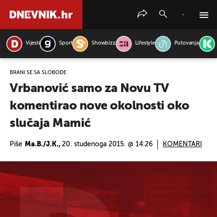
Vijesti
Sport
Showbizz
Lifestyle
Putovanja
PRETRAŽITE VIJESTI
BRANI SE SA SLOBODE
Vrbanović samo za Novu TV
komentirao nove okolnosti oko
slučaja Mamić
Piše
Ma.B./J.K.,
20. studenoga 2015. @ 14:26
KOMENTARI