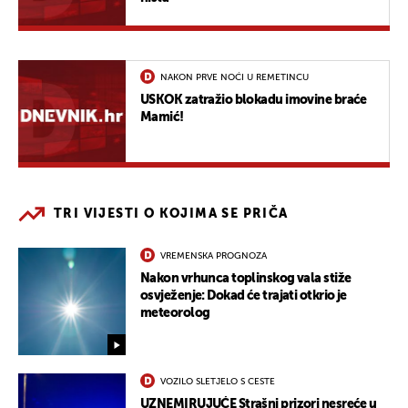
NAKON PRVE NOĆI U REMETINCU
USKOK zatražio blokadu imovine braće
Mamić!
TRI VIJESTI O KOJIMA SE PRIČA
VREMENSKA PROGNOZA
Nakon vrhunca toplinskog vala stiže
osvježenje: Dokad će trajati otkrio je
meteorolog
VOZILO SLETJELO S CESTE
UZNEMIRUJUĆE Strašni prizori nesreće u