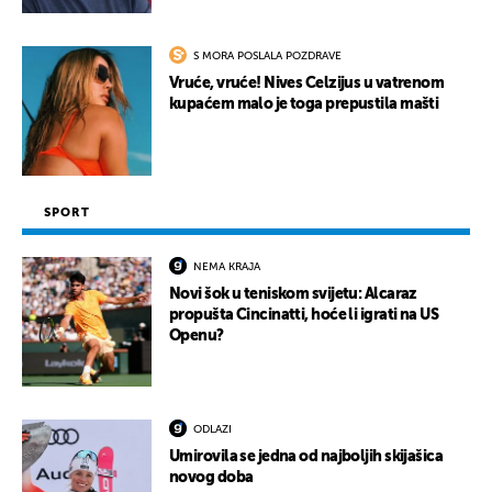
S MORA POSLALA POZDRAVE
Vruće, vruće! Nives Celzijus u vatrenom
kupaćem malo je toga prepustila mašti
SPORT
NEMA KRAJA
Novi šok u teniskom svijetu: Alcaraz
propušta Cincinatti, hoće li igrati na US
Openu?
ODLAZI
Umirovila se jedna od najboljih skijašica
novog doba