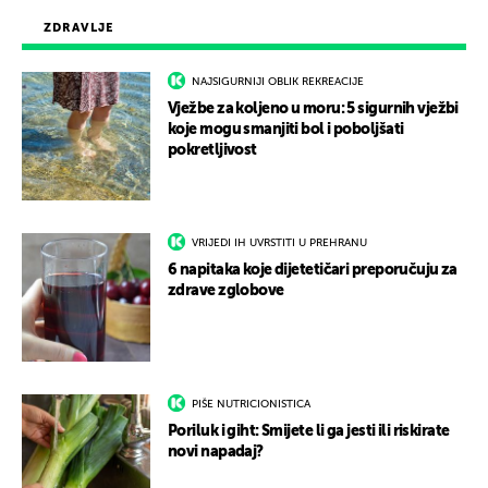
ZDRAVLJE
NAJSIGURNIJI OBLIK REKREACIJE
Vježbe za koljeno u moru: 5 sigurnih vježbi
koje mogu smanjiti bol i poboljšati
pokretljivost
VRIJEDI IH UVRSTITI U PREHRANU
6 napitaka koje dijetetičari preporučuju za
zdrave zglobove
PIŠE NUTRICIONISTICA
Poriluk i giht: Smijete li ga jesti ili riskirate
novi napadaj?