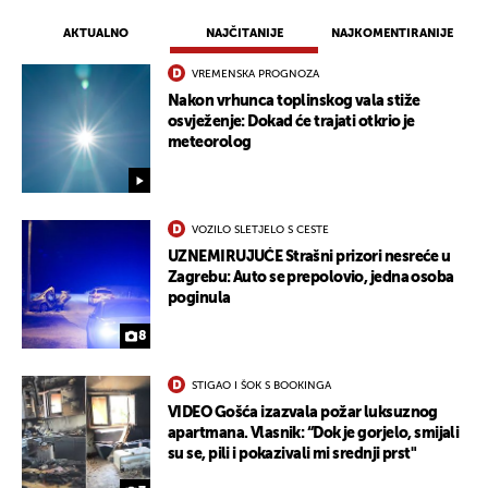
AKTUALNO
NAJČITANIJE
NAJKOMENTIRANIJE
VREMENSKA PROGNOZA
Nakon vrhunca toplinskog vala stiže
osvježenje: Dokad će trajati otkrio je
meteorolog
VOZILO SLETJELO S CESTE
UZNEMIRUJUĆE Strašni prizori nesreće u
Zagrebu: Auto se prepolovio, jedna osoba
poginula
8
STIGAO I ŠOK S BOOKINGA
VIDEO Gošća izazvala požar luksuznog
apartmana. Vlasnik: “Dok je gorjelo, smijali
su se, pili i pokazivali mi srednji prst"