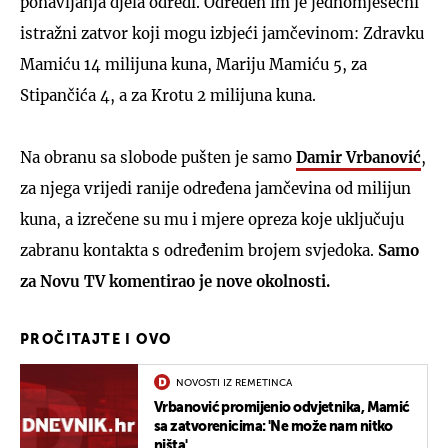
ponavljanja djela odredi. Određen im je jednomjesečni
istražni zatvor koji mogu izbjeći jamčevinom: Zdravku
Mamiću 14 milijuna kuna, Mariju Mamiću 5, za
Stipančića 4, a za Krotu 2 milijuna kuna.
Na obranu sa slobode pušten je samo
Damir Vrbanović
,
za njega vrijedi ranije određena jamčevina od milijun
kuna, a izrečene su mu i mjere opreza koje uključuju
zabranu kontakta s određenim brojem svjedoka.
Samo
za Novu TV komentirao je nove okolnosti.
PROČITAJTE I OVO
NOVOSTI IZ REMETINCA
Vrbanović promijenio odvjetnika, Mamić
sa zatvorenicima: 'Ne može nam nitko
ništa'