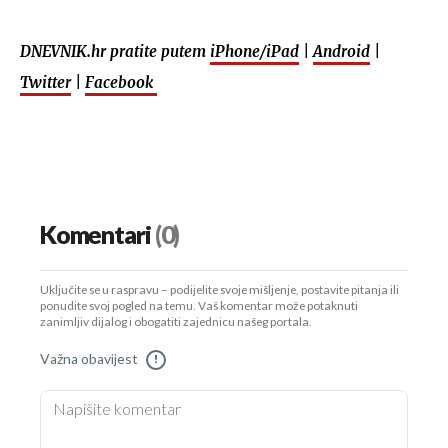
DNEVNIK.hr pratite putem
iPhone/iPad
|
Android
|
Twitter
|
Facebook
Komentari
(0)
Uključite se u raspravu – podijelite svoje mišljenje, postavite pitanja ili
ponudite svoj pogled na temu. Vaš komentar može potaknuti
zanimljiv dijalog i obogatiti zajednicu našeg portala.
Važna obavijest
!