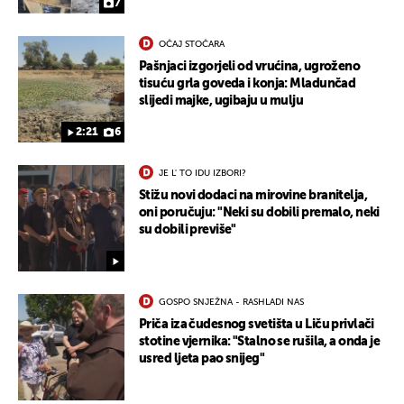
7
OČAJ STOČARA
Pašnjaci izgorjeli od vrućina, ugroženo
tisuću grla goveda i konja: Mladunčad
slijedi majke, ugibaju u mulju
2:21
6
JE L' TO IDU IZBORI?
Stižu novi dodaci na mirovine branitelja,
oni poručuju: "Neki su dobili premalo, neki
su dobili previše"
UKLJUČITE NOTIFIKACIJE
GOSPO SNJEŽNA - RASHLADI NAS
Priča iza čudesnog svetišta u Liču privlači
stotine vjernika: "Stalno se rušila, a onda je
usred ljeta pao snijeg"