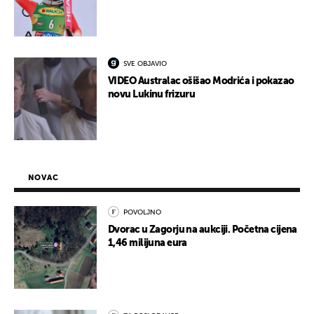
SVE OBJAVIO
VIDEO Australac ošišao Modrića i pokazao
novu Lukinu frizuru
NOVAC
POVOLJNO
Dvorac u Zagorju na aukciji. Početna cijena
1,46 milijuna eura