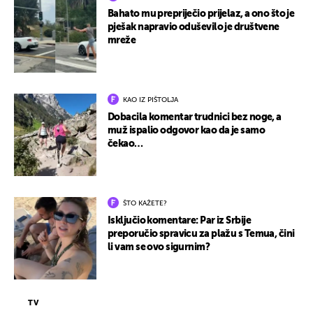
Bahato mu prepriječio prijelaz, a ono što je
pješak napravio oduševilo je društvene
mreže
KAO IZ PIŠTOLJA
Dobacila komentar trudnici bez noge, a
muž ispalio odgovor kao da je samo
čekao…
ŠTO KAŽETE?
Isključio komentare: Par iz Srbije
preporučio spravicu za plažu s Temua, čini
li vam se ovo sigurnim?
TV