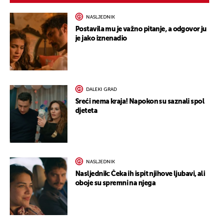
NASLJEDNIK
Postavila mu je važno pitanje, a odgovor ju
je jako iznenadio
DALEKI GRAD
Sreći nema kraja! Napokon su saznali spol
djeteta
NASLJEDNIK
Nasljednik: Čeka ih ispit njihove ljubavi, ali
oboje su spremni na njega