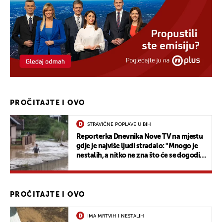
PROČITAJTE I OVO
STRAVIČNE POPLAVE U BIH
Reporterka Dnevnika Nove TV na mjestu
gdje je najviše ljudi stradalo: "Mnogo je
nestalih, a nitko ne zna što će se dogoditi
u sljedećim satima. Svi se boje jedne
stvari..."
PROČITAJTE I OVO
IMA MRTVIH I NESTALIH