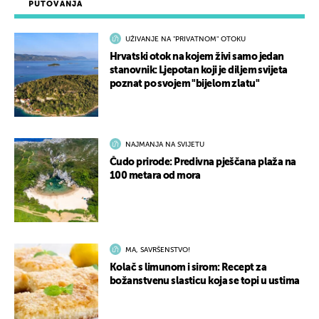
PUTOVANJA
UŽIVANJE NA "PRIVATNOM" OTOKU
Hrvatski otok na kojem živi samo jedan
stanovnik: Ljepotan koji je diljem svijeta
poznat po svojem "bijelom zlatu"
NAJMANJA NA SVIJETU
Čudo prirode: Predivna pješčana plaža na
100 metara od mora
MA, SAVRŠENSTVO!
Kolač s limunom i sirom: Recept za
božanstvenu slasticu koja se topi u ustima