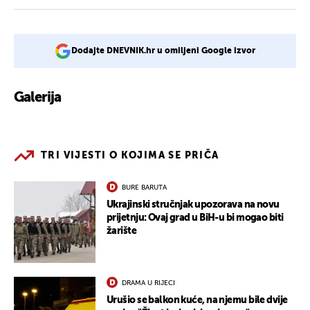
Dodajte DNEVNIK.hr u omiljeni Google izvor
Galerija
4
TRI VIJESTI O KOJIMA SE PRIČA
BURE BARUTA
Ukrajinski stručnjak upozorava na novu
prijetnju: Ovaj grad u BiH-u bi mogao biti
žarište
DRAMA U RIJECI
Urušio se balkon kuće, na njemu bile dvije