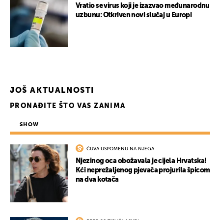
Vratio se virus koji je izazvao međunarodnu
uzbunu: Otkriven novi slučaj u Europi
JOŠ AKTUALNOSTI
PRONAĐITE ŠTO VAS ZANIMA
SHOW
ČUVA USPOMENU NA NJEGA
Njezinog oca obožavala je cijela Hrvatska!
Kći neprežaljenog pjevača projurila špicom
na dva kotača