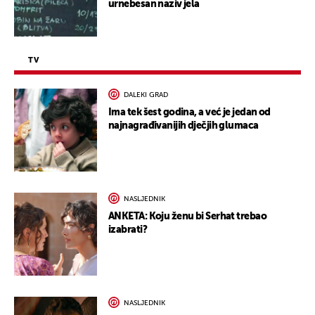
urnebesan naziv jela
TV
DALEKI GRAD
Ima tek šest godina, a već je jedan od
najnagrađivanijih dječjih glumaca
NASLJEDNIK
ANKETA: Koju ženu bi Serhat trebao
izabrati?
NASLJEDNIK