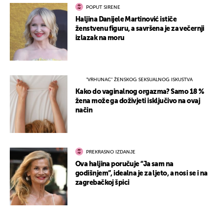
POPUT SIRENE
Haljina Danijele Martinović ističe
ženstvenu figuru, a savršena je za večernji
izlazak na moru
"VRHUNAC" ŽENSKOG SEKSUALNOG ISKUSTVA
Kako do vaginalnog orgazma? Samo 18 %
žena može ga doživjeti isključivo na ovaj
način
PREKRASNO IZDANJE
Ova haljina poručuje “Ja sam na
godišnjem”, idealna je za ljeto, a nosi se i na
zagrebačkoj špici