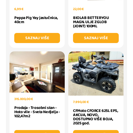
6,99 €
22,00 €
Peppa Pig Yay jastučnica,
BIOLAB BETTERYOU
40cm
MAGN. ULJE ZGLOB
(JOINT) 100ML
SAZNAJ VIŠE
SAZNAJ VIŠE
315.000,00 €
7.990,00 €
Prodaja - Trosobni stan -
CFMoto CFORCE 625L EPS,
Hoto vile - Sveta Nedjelja -
AKCIJA, NOVO,
102,47m2
DOSTUPNO VIŠE BOJA,
2025 god.