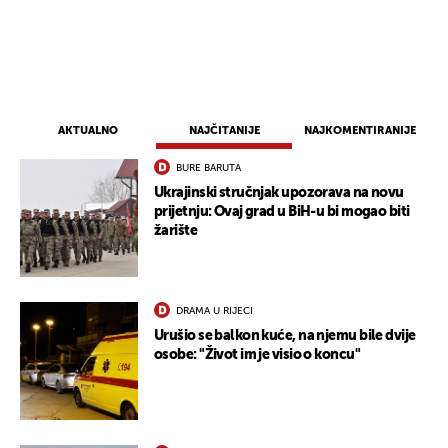
AKTUALNO
NAJČITANIJE
NAJKOMENTIRANIJE
BURE BARUTA
Ukrajinski stručnjak upozorava na novu
prijetnju: Ovaj grad u BiH-u bi mogao biti
žarište
DRAMA U RIJECI
Urušio se balkon kuće, na njemu bile dvije
osobe: "Život im je visio o koncu"