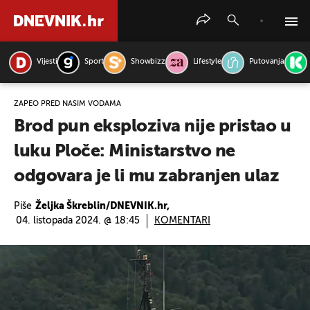
Vijesti
Sport
Showbizz
Lifestyle
Putovanja
PRETRAŽITE VIJESTI
ZAPEO PRED NAŠIM VODAMA
Brod pun eksploziva nije pristao u
luku Ploče: Ministarstvo ne
odgovara je li mu zabranjen ulaz
Piše
Željka Škreblin/DNEVNIK.hr,
04. listopada 2024. @ 18:45
KOMENTARI