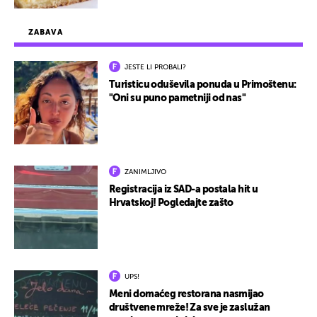
ZABAVA
JESTE LI PROBALI?
Turisticu oduševila ponuda u Primoštenu:
"Oni su puno pametniji od nas"
ZANIMLJIVO
Registracija iz SAD-a postala hit u
Hrvatskoj! Pogledajte zašto
UPS!
Meni domaćeg restorana nasmijao
društvene mreže! Za sve je zaslužan