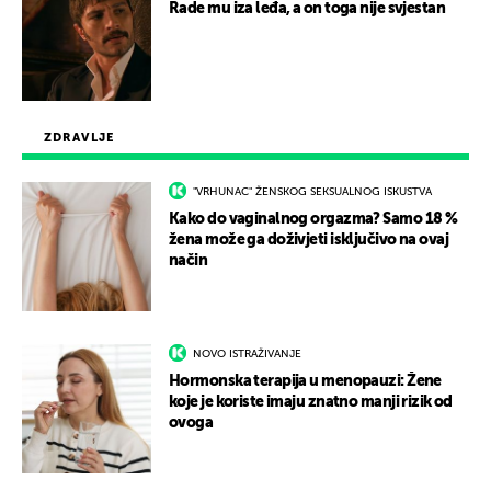
Rade mu iza leđa, a on toga nije svjestan
ZDRAVLJE
"VRHUNAC" ŽENSKOG SEKSUALNOG ISKUSTVA
Kako do vaginalnog orgazma? Samo 18 %
žena može ga doživjeti isključivo na ovaj
način
NOVO ISTRAŽIVANJE
Hormonska terapija u menopauzi: Žene
koje je koriste imaju znatno manji rizik od
ovoga