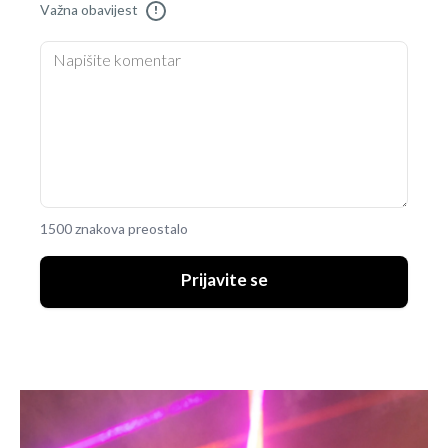
Važna obavijest
!
1500 znakova preostalo
Prijavite se