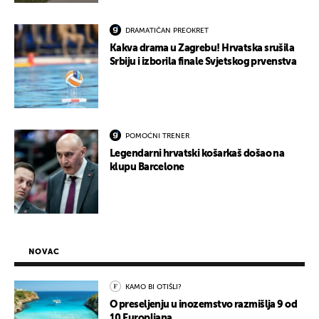
DRAMATIČAN PREOKRET
Kakva drama u Zagrebu! Hrvatska srušila
Srbiju i izborila finale Svjetskog prvenstva
POMOĆNI TRENER
Legendarni hrvatski košarkaš došao na
klupu Barcelone
NOVAC
KAMO BI OTIŠLI?
O preseljenju u inozemstvo razmišlja 9 od
10 Europljana