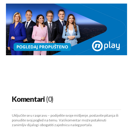
Komentari
(0)
Uključite se u raspravu – podijelite svoje mišljenje, postavite pitanja ili
ponudite svoj pogled na temu. Vaš komentar može potaknuti
zanimljiv dijalog i obogatiti zajednicu našeg portala.