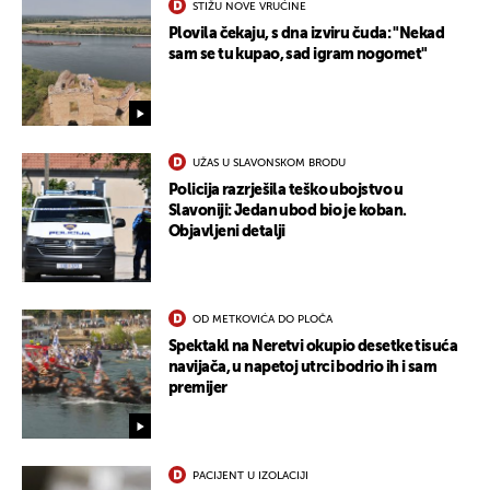
STIŽU NOVE VRUĆINE
Plovila čekaju, s dna izviru čuda: "Nekad
sam se tu kupao, sad igram nogomet"
UKLJUČITE NOTIFIKACIJE
UŽAS U SLAVONSKOM BRODU
Policija razrješila teško ubojstvo u
Slavoniji: Jedan ubod bio je koban.
Objavljeni detalji
OD METKOVIĆA DO PLOČA
Spektakl na Neretvi okupio desetke tisuća
navijača, u napetoj utrci bodrio ih i sam
premijer
PACIJENT U IZOLACIJI