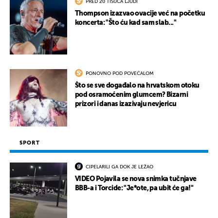
PRED 20 TISUĆA LJUDI
Thompson izazvao ovacije već na početku
koncerta: "Što ću kad sam slab..."
PONOVNO POD POVEĆALOM
Što se sve događalo na hrvatskom otoku
pod osramoćenim glumcem? Bizarni
prizori i danas izazivaju nevjericu
SPORT
CIPELARILI GA DOK JE LEŽAO
VIDEO Pojavila se nova snimka tučnjave
BBB-a i Torcide: "Je*ote, pa ubit će ga!"