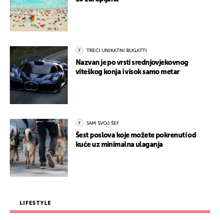
TREĆI UNIKATNI BUGATTI
Nazvan je po vrsti srednjovjekovnog
viteškog konja i visok samo metar
SAM SVOJ ŠEF
Šest poslova koje možete pokrenuti od
kuće uz minimalna ulaganja
LIFESTYLE