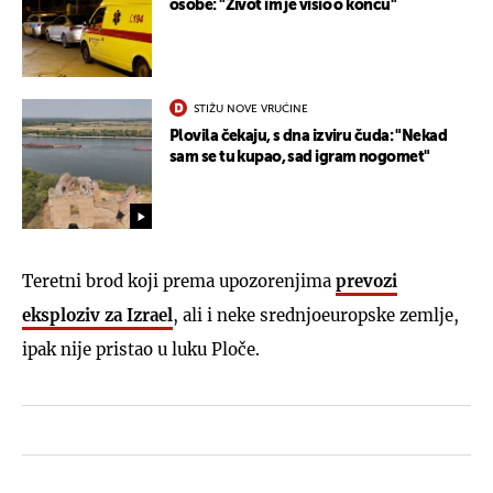
osobe: "Život im je visio o koncu"
STIŽU NOVE VRUĆINE
Plovila čekaju, s dna izviru čuda: "Nekad
sam se tu kupao, sad igram nogomet"
Teretni brod koji prema upozorenjima
prevozi
eksploziv za Izrael
, ali i neke srednjoeuropske zemlje,
ipak nije pristao u luku Ploče.