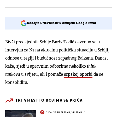
Dodajte DNEVNIK.hr u omiljeni Google izvor
Bivši predsjednik Srbije
Boris Tadić
osvrnuo se u
intervjuu za N1 na aktualnu političku situaciju u Srbiji,
odnose u regiji i budućnost zapadnog Balkana. Danas,
kaže, sjedi u upravnim odborima nekoliko
think
tankova
u svijetu, ali i pomaže
srpskoj oporbi
da se
konsolidira.
TRI VIJESTI O KOJIMA SE PRIČA
"I DALJE SU PLESALI, VRIŠTALI..."