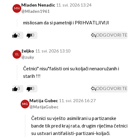
Mladen Nenadic
11. svi. 2026 13:24
MN
@Mladen1961
misliosam da si pametniji i PRIHVATLJIVIJI
2
0
ODGOVORITE
željko
11. svi. 2026 13:10
EL
@zuky
Četnici" nisu"fašisti oni su koljači nenaoružanih i
starih !!!
3
0
ODGOVORITE
Matija Gubec
11. svi. 2026 16:27
MG
@MatijaGubec
Četnici su vješto asimilirani u partizanske
bande tik pred kraj rata, drugim riječima četnici
su ustvari antifašisti-partizani-koljači.