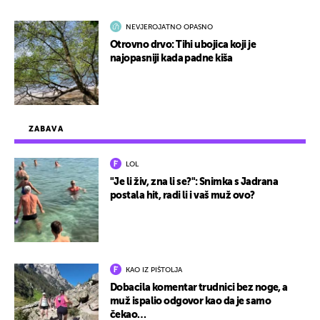
NEVJEROJATNO OPASNO
Otrovno drvo: Tihi ubojica koji je
najopasniji kada padne kiša
ZABAVA
LOL
"Je li živ, zna li se?": Snimka s Jadrana
postala hit, radi li i vaš muž ovo?
KAO IZ PIŠTOLJA
Dobacila komentar trudnici bez noge, a
muž ispalio odgovor kao da je samo
čekao…