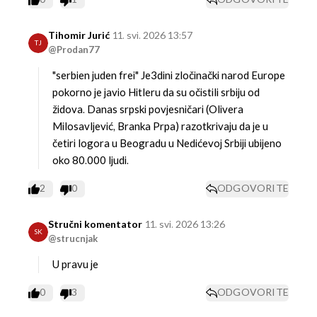
Tihomir Jurić
11. svi. 2026 13:57
TJ
@Prodan77
"serbien juden frei" Je3dini zločinački narod Europe
pokorno je javio Hitleru da su očistili srbiju od
židova. Danas srpski povjesničari (Olivera
Milosavljević, Branka Prpa) razotkrivaju da je u
četiri logora u Beogradu u Nedićevoj Srbiji ubijeno
oko 80.000 ljudi.
2
0
ODGOVORITE
Stručni komentator
11. svi. 2026 13:26
SK
@strucnjak
U pravu je
0
3
ODGOVORITE