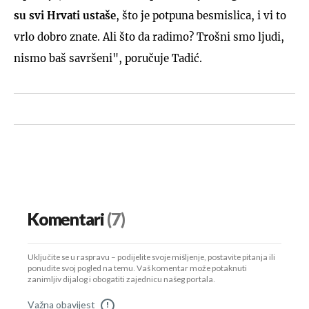
su svi Hrvati ustaše
, što je potpuna besmislica, i vi to
vrlo dobro znate. Ali što da radimo? Trošni smo ljudi,
nismo baš savršeni", poručuje Tadić.
Komentari
(7)
Uključite se u raspravu – podijelite svoje mišljenje, postavite pitanja ili
ponudite svoj pogled na temu. Vaš komentar može potaknuti
zanimljiv dijalog i obogatiti zajednicu našeg portala.
Važna obavijest
!