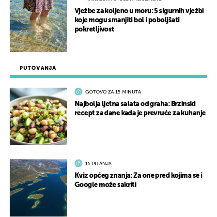
Vježbe za koljeno u moru: 5 sigurnih vježbi
koje mogu smanjiti bol i poboljšati
pokretljivost
PUTOVANJA
GOTOVO ZA 15 MINUTA
Najbolja ljetna salata od graha: Brzinski
recept za dane kada je prevruće za kuhanje
15 PITANJA
Kviz općeg znanja: Za one pred kojima se i
Google može sakriti