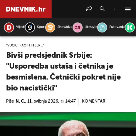
Vijesti
Sport
Showbizz
Lifestyle
Putovanja
PRETRAŽITE VIJESTI
"VUČIĆ, KAO I HITLER..."
Bivši predsjednik Srbije:
"Usporedba ustaša i četnika je
besmislena. Četnički pokret nije
bio nacistički"
Piše
N. C.,
11. svibnja 2026. @ 14:47
KOMENTARI