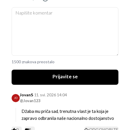
1500 znakova preostalo
Prijavite se
JovanS
11. svi. 2026 14:04
JO
@Jovan123
Džaba mu priča sad, trenutna vlast je ta koja je
zapravo odbranila naše nacionalno dostojanstvo
0
1
ODGOVORITE