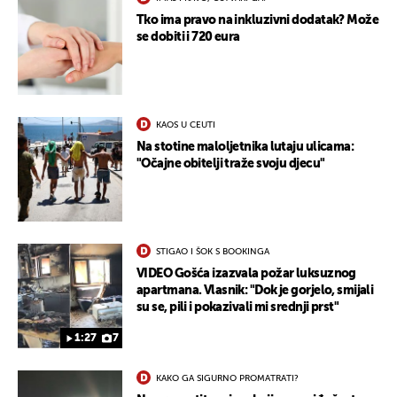
Tko ima pravo na inkluzivni dodatak? Može
se dobiti i 720 eura
KAOS U CEUTI
Na stotine maloljetnika lutaju ulicama:
"Očajne obitelji traže svoju djecu"
STIGAO I ŠOK S BOOKINGA
VIDEO Gošća izazvala požar luksuznog
apartmana. Vlasnik: "Dok je gorjelo, smijali
su se, pili i pokazivali mi srednji prst"
1:27
7
KAKO GA SIGURNO PROMATRATI?