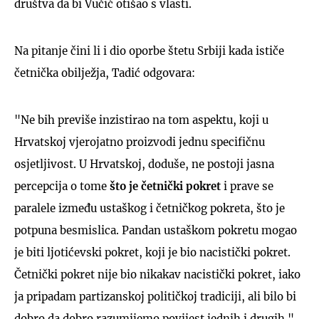
društva da bi Vučić otišao s vlasti.
Na pitanje čini li i dio oporbe štetu Srbiji kada ističe
četnička obilježja, Tadić odgovara:
"Ne bih previše inzistirao na tom aspektu, koji u
Hrvatskoj vjerojatno proizvodi jednu specifičnu
osjetljivost. U Hrvatskoj, doduše, ne postoji jasna
percepcija o tome
što je četnički pokret
i prave se
paralele između ustaškog i četničkog pokreta, što je
potpuna besmislica. Pandan ustaškom pokretu mogao
je biti ljotićevski pokret, koji je bio nacistički pokret.
Četnički pokret nije bio nikakav nacistički pokret, iako
ja pripadam partizanskoj političkoj tradiciji, ali bilo bi
dobro da dobro razumijemo povijest jednih i drugih."