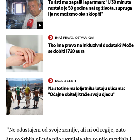
Turisti mu zapalili apartman: "U 30 minuta
nestalo je 50 godina našeg života, supruga
i ja ne možemo oka sklopiti"
IMAŠ PRAVO, OSTVARI GA!
Tko ima pravo na inkluzivni dodatak? Može
se dobiti i 720 eura
KAOS U CEUTI
Na stotine maloljetnika lutaju ulicama:
"Očajne obitelji traže svoju djecu"
"Ne odustajem od svoje zemlje, ali ni od regije, zato
što se Srbija nikada nije razvijala ako se nije razvijala i