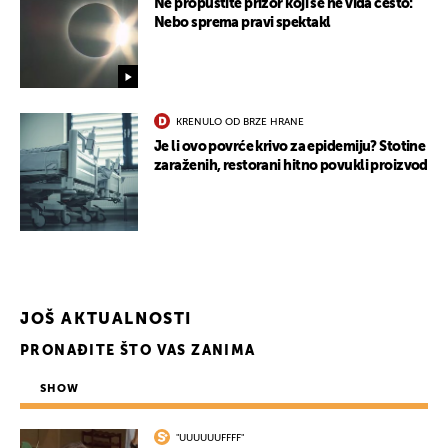
Ne propustite prizor koji se ne viđa često:
Nebo sprema pravi spektakl
KRENULO OD BRZE HRANE
Je li ovo povrće krivo za epidemiju? Stotine
zaraženih, restorani hitno povukli proizvod
JOŠ AKTUALNOSTI
PRONAĐITE ŠTO VAS ZANIMA
SHOW
"UUUUUUFFFF"