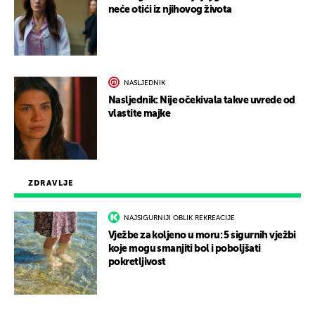
neće otići iz njihovog života
NASLJEDNIK
Nasljednik: Nije očekivala takve uvrede od
vlastite majke
ZDRAVLJE
NAJSIGURNIJI OBLIK REKREACIJE
Vježbe za koljeno u moru: 5 sigurnih vježbi
koje mogu smanjiti bol i poboljšati
pokretljivost