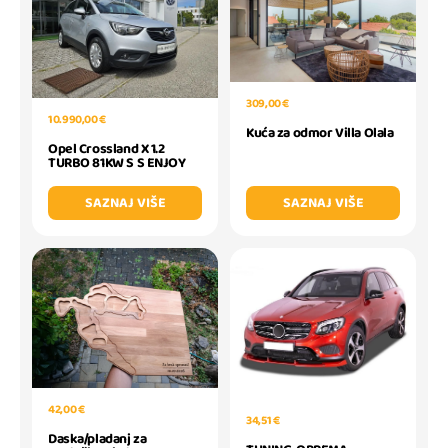
309,00 €
10.990,00 €
Kuća za odmor Villa Olala
Opel Crossland X 1.2
TURBO 81KW S S ENJOY
SAZNAJ VIŠE
SAZNAJ VIŠE
42,00 €
34,51 €
Daska/pladanj za