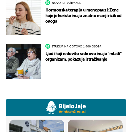
NOVO ISTRAŽIVANJE
Hormonska terapija u menopauzi: Žene
koje je koriste imaju znatno manji rizik od
ovoga
STUDIJA NA GOTOVO 1.900 OSOBA
Ljudi koji redovito rade ovo imaju “mlađi”
organizam, pokazuje istraživanje