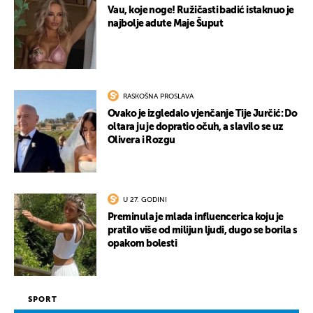
Vau, koje noge! Ružičasti badić istaknuo je
najbolje adute Maje Šuput
RASKOŠNA PROSLAVA
Ovako je izgledalo vjenčanje Tije Jurčić: Do
oltara ju je dopratio očuh, a slavilo se uz
Olivera i Rozgu
U 27. GODINI
Preminula je mlada influencerica koju je
pratilo više od milijun ljudi, dugo se borila s
opakom bolesti
SPORT