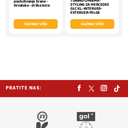
TUNING-OPREMA-
posluživanje hrane -
STYLING ZA MERCEDES
Hrvatska - drška Istra
GLC KL.-INTERIJER-
EXTERIJER-FELGE
SAZNAJ VIŠE
SAZNAJ VIŠE
PRATITE NAS: