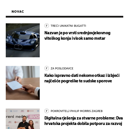
NOVAC
TREĆI UNIKATNI BUGATTI
Nazvan je po vrsti srednjovjekovnog
viteškog konja i visok samo metar
ZA POSLODAVCE
Kako ispravno dati nekome otkaz i izbjeći
najčešće pogreške te sudske sporove
POKROVITELJ PHILIP MORRIS ZAGREB
Digitalna rješenja za stvarne probleme: Dva
hrvatska projekta dobila potporu za razvoj