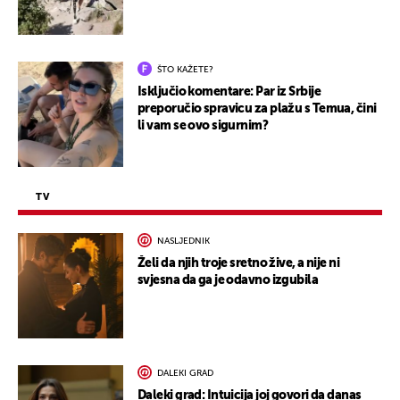
ŠTO KAŽETE?
Isključio komentare: Par iz Srbije
preporučio spravicu za plažu s Temua, čini
li vam se ovo sigurnim?
TV
NASLJEDNIK
Želi da njih troje sretno žive, a nije ni
svjesna da ga je odavno izgubila
DALEKI GRAD
Daleki grad: Intuicija joj govori da danas