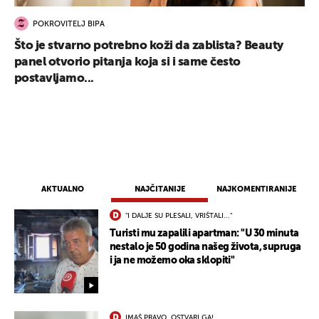
POKROVITELJ BIPA
Što je stvarno potrebno koži da zablista? Beauty
panel otvorio pitanja koja si i same često
postavljamo...
AKTUALNO
NAJČITANIJE
NAJKOMENTIRANIJE
"I DALJE SU PLESALI, VRIŠTALI..."
Turisti mu zapalili apartman: "U 30 minuta
nestalo je 50 godina našeg života, supruga
i ja ne možemo oka sklopiti"
IMAŠ PRAVO, OSTVARI GA!