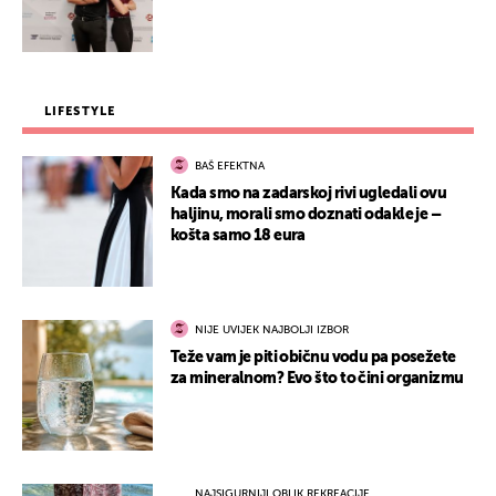
LIFESTYLE
BAŠ EFEKTNA
Kada smo na zadarskoj rivi ugledali ovu
haljinu, morali smo doznati odakle je –
košta samo 18 eura
NIJE UVIJEK NAJBOLJI IZBOR
Teže vam je piti običnu vodu pa posežete
za mineralnom? Evo što to čini organizmu
NAJSIGURNIJI OBLIK REKREACIJE