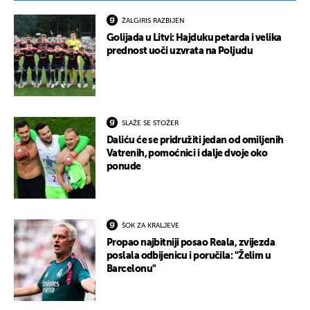
ŽALGIRIS RAZBIJEN
Golijada u Litvi: Hajduku petarda i velika
prednost uoči uzvrata na Poljudu
SLAŽE SE STOŽER
Daliću će se pridružiti jedan od omiljenih
Vatrenih, pomoćnici i dalje dvoje oko
ponude
ŠOK ZA KRALJEVE
Propao najbitniji posao Reala, zvijezda
poslala odbijenicu i poručila: "Želim u
Barcelonu"