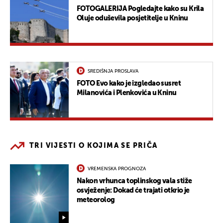
FOTOGALERIJA Pogledajte kako su Krila
Oluje oduševila posjetitelje u Kninu
SREDIŠNJA PROSLAVA
FOTO Evo kako je izgledao susret
Milanovića i Plenkovića u Kninu
TRI VIJESTI O KOJIMA SE PRIČA
VREMENSKA PROGNOZA
Nakon vrhunca toplinskog vala stiže
osvježenje: Dokad će trajati otkrio je
meteorolog