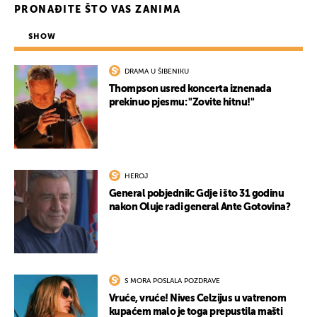
PRONAĐITE ŠTO VAS ZANIMA
SHOW
DRAMA U ŠIBENIKU
Thompson usred koncerta iznenada
prekinuo pjesmu: "Zovite hitnu!"
HEROJ
General pobjednik: Gdje i što 31 godinu
nakon Oluje radi general Ante Gotovina?
S MORA POSLALA POZDRAVE
Vruće, vruće! Nives Celzijus u vatrenom
kupaćem malo je toga prepustila mašti