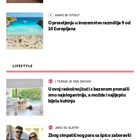
KAMO BI OTIŠLI?
O preseljenju u inozemstvo razmišlja 9 od
10 Europljana
LIFESTYLE
I TERASA JE SAN SNOVA!
U ovoj raskošnoj kući s bazenom pronašli
smo najelegantniju, a možda i najljepšu
bijelu kuhinju
JAKO SU SLATKI!
Zbog simpatičnog para sa špice zaboravili