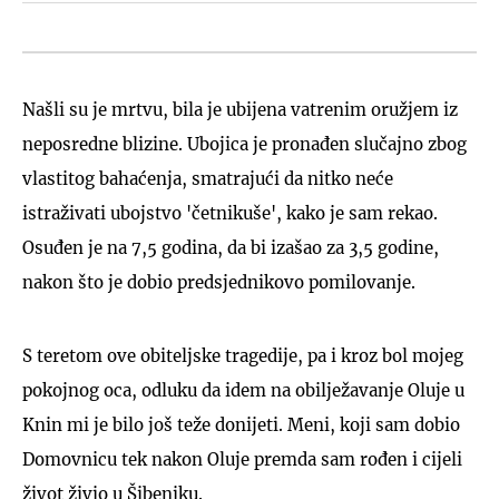
Našli su je mrtvu, bila je ubijena vatrenim oružjem iz
neposredne blizine. Ubojica je pronađen slučajno zbog
vlastitog bahaćenja, smatrajući da nitko neće
istraživati ubojstvo 'četnikuše', kako je sam rekao.
Osuđen je na 7,5 godina, da bi izašao za 3,5 godine,
nakon što je dobio predsjednikovo pomilovanje.
S teretom ove obiteljske tragedije, pa i kroz bol mojeg
pokojnog oca, odluku da idem na obilježavanje Oluje u
Knin mi je bilo još teže donijeti. Meni, koji sam dobio
Domovnicu tek nakon Oluje premda sam rođen i cijeli
život živio u Šibeniku.