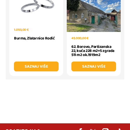
1.050,00 €
Burma, Zlatarnice Rodić
45.000,00 €
62. Borovo, Partizanska
22, kuća 228 m2+5 zgrada
511 m2 ok.1919m2
SAZNAJ VIŠE
SAZNAJ VIŠE