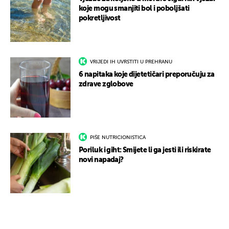
koje mogu smanjiti bol i poboljšati
pokretljivost
VRIJEDI IH UVRSTITI U PREHRANU
6 napitaka koje dijetetičari preporučuju za
zdrave zglobove
PIŠE NUTRICIONISTICA
Poriluk i giht: Smijete li ga jesti ili riskirate
novi napadaj?