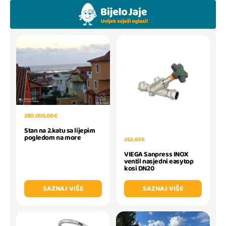
280.000,00 €
Stan na 2.katu sa lijepim
pogledom na more
262,63 €
VIEGA Sanpress INOX
ventil nasjedni easytop
kosi DN20
SAZNAJ VIŠE
SAZNAJ VIŠE