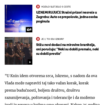
VOZILO SLETJELO S CESTE
UZNEMIRUJUĆE Strašni prizori nesreće u
Zagrebu: Auto se prepolovio, jedna osoba
poginula
8
JE L' TO IDU IZBORI?
Stižu novi dodaci na mirovine branitelja,
oni poručuju: "Neki su dobili premalo, neki
su dobili previše"
"U Knin idem otvorena srca, iskreno, s nadom da ova
Vlada može napraviti taj tako važan korak, korak
prema budućnosti, boljem društvu, društvu
razumijevanja, poštovanja i tolerancije i da možemo
izaći iz rovova u kojima smo ukopani. Nakon 25 godina