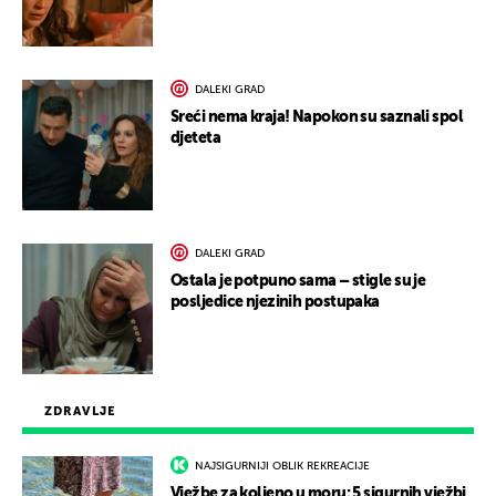
DALEKI GRAD
Sreći nema kraja! Napokon su saznali spol
djeteta
DALEKI GRAD
Ostala je potpuno sama – stigle su je
posljedice njezinih postupaka
ZDRAVLJE
NAJSIGURNIJI OBLIK REKREACIJE
Vježbe za koljeno u moru: 5 sigurnih vježbi