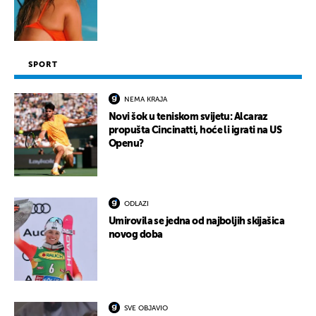
SPORT
NEMA KRAJA
Novi šok u teniskom svijetu: Alcaraz
propušta Cincinatti, hoće li igrati na US
Openu?
ODLAZI
Umirovila se jedna od najboljih skijašica
novog doba
SVE OBJAVIO