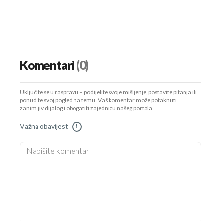
Komentari
(0)
Uključite se u raspravu – podijelite svoje mišljenje, postavite pitanja ili
ponudite svoj pogled na temu. Vaš komentar može potaknuti
zanimljiv dijalog i obogatiti zajednicu našeg portala.
Važna obavijest
!