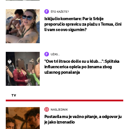
ŠTO KAŽETE?
Isključio komentare: Par iz Srbije
preporučio spravicu za plažu s Temua, čini
li vam se ovo sigurnim?
UŽAS…
"Ove tri štrace došle su u klub…": Splitska
influencerica oplela po ženama zbog
užasnog ponašanja
TV
NASLJEDNIK
Postavila mu je važno pitanje, a odgovor ju
je jako iznenadio