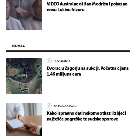
VIDEO Australac ošišao Modrića i pokazao
novu Lukinu frizuru
NOVAC
POVOLJNO
Dvorac u Zagorju na aukciji. Početna cijena
1,46 milijuna eura
ZA POSLODAVCE
Kako ispravno dati nekome otkaz i izbjeći
najčešće pogreške te sudske sporove