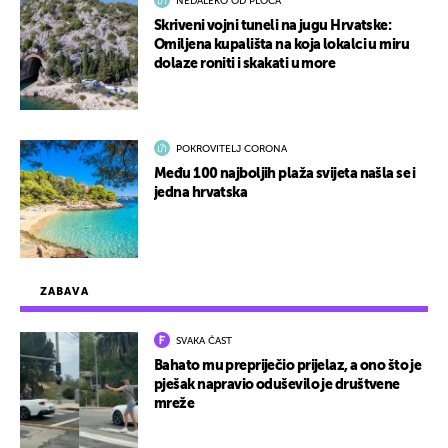
NEDALEKO OD PLOČA
Skriveni vojni tuneli na jugu Hrvatske:
Omiljena kupališta na koja lokalci u miru
dolaze roniti i skakati u more
POKROVITELJ CORONA
Među 100 najboljih plaža svijeta našla se i
jedna hrvatska
ZABAVA
SVAKA ČAST
Bahato mu prepriječio prijelaz, a ono što je
pješak napravio oduševilo je društvene
mreže