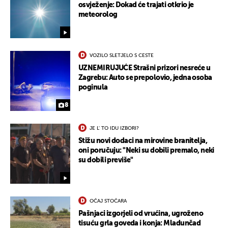
osvježenje: Dokad će trajati otkrio je
meteorolog
VOZILO SLETJELO S CESTE
UZNEMIRUJUĆE Strašni prizori nesreće u
Zagrebu: Auto se prepolovio, jedna osoba
poginula
8
JE L' TO IDU IZBORI?
Stižu novi dodaci na mirovine branitelja,
oni poručuju: "Neki su dobili premalo, neki
su dobili previše"
OČAJ STOČARA
Pašnjaci izgorjeli od vrućina, ugroženo
tisuću grla goveda i konja: Mladunčad