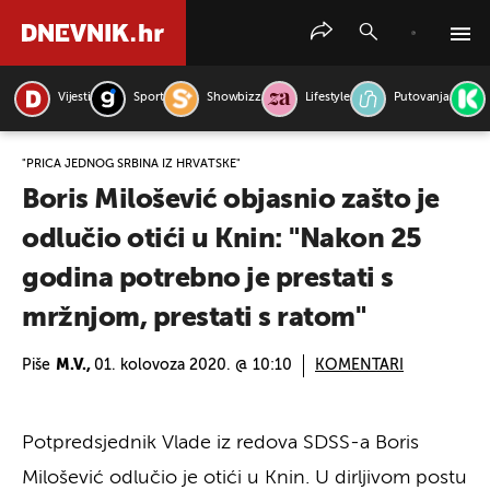
Vijesti
Sport
Showbizz
Lifestyle
Putovanja
PRETRAŽITE VIJESTI
"PRIČA JEDNOG SRBINA IZ HRVATSKE"
Boris Milošević objasnio zašto je
odlučio otići u Knin: "Nakon 25
godina potrebno je prestati s
mržnjom, prestati s ratom"
Piše
M.V.,
01. kolovoza 2020. @ 10:10
KOMENTARI
Potpredsjednik Vlade iz redova SDSS-a Boris
Milošević odlučio je otići u Knin. U dirljivom postu