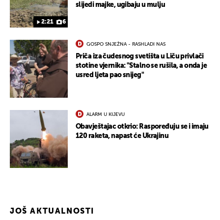
slijedi majke, ugibaju u mulju
2:21
6
GOSPO SNJEŽNA - RASHLADI NAS
Priča iza čudesnog svetišta u Liču privlači
stotine vjernika: "Stalno se rušila, a onda je
usred ljeta pao snijeg"
ALARM U KIJEVU
Obavještajac otkrio: Raspoređuju se i imaju
120 raketa, napast će Ukrajinu
JOŠ AKTUALNOSTI