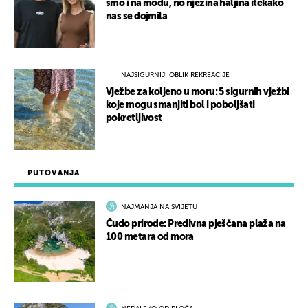
smo i na modu, no njezina haljina itekako
nas se dojmila
NAJSIGURNIJI OBLIK REKREACIJE
Vježbe za koljeno u moru: 5 sigurnih vježbi
koje mogu smanjiti bol i poboljšati
pokretljivost
PUTOVANJA
NAJMANJA NA SVIJETU
Čudo prirode: Predivna pješčana plaža na
100 metara od mora