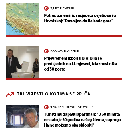
3,1 PO RICHTERU
Potres uznemirio susjede, a osjetio se i u
Hrvatskoj: "Dovoljno da tlak ode gore"
DODIKOV NASLJENIK
Prijevremeni izbori u BiH: Bira se
predsjednik na 11 mjeseci, izlaznost niža
od 30 posto
TRI VIJESTI O KOJIMA SE PRIČA
"I DALJE SU PLESALI, VRIŠTALI..."
Turisti mu zapalili apartman: "U 30 minuta
nestalo je 50 godina našeg života, supruga
i ja ne možemo oka sklopiti"