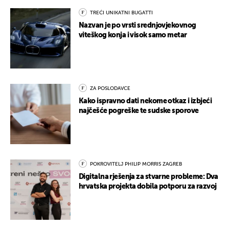
TREĆI UNIKATNI BUGATTI
Nazvan je po vrsti srednjovjekovnog
viteškog konja i visok samo metar
ZA POSLODAVCE
Kako ispravno dati nekome otkaz i izbjeći
najčešće pogreške te sudske sporove
POKROVITELJ PHILIP MORRIS ZAGREB
Digitalna rješenja za stvarne probleme: Dva
hrvatska projekta dobila potporu za razvoj