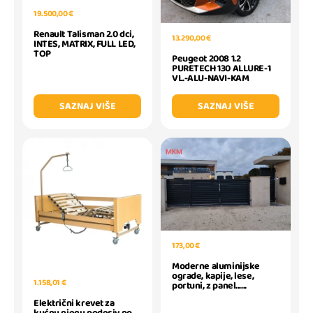
19.500,00 €
Renault Talisman 2.0 dci,
13.290,00 €
INTES, MATRIX, FULL LED,
TOP
Peugeot 2008 1.2
PURETECH 130 ALLURE-1
VL.-ALU-NAVI-KAM
SAZNAJ VIŠE
SAZNAJ VIŠE
173,00 €
Moderne aluminijske
ograde, kapije, lese,
1.158,01 €
portuni, z panel......
Električni krevet za
kućnu njegu podesiv po