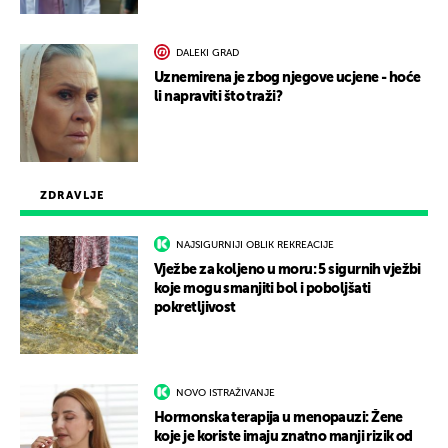
DALEKI GRAD
Uznemirena je zbog njegove ucjene - hoće
li napraviti što traži?
ZDRAVLJE
NAJSIGURNIJI OBLIK REKREACIJE
Vježbe za koljeno u moru: 5 sigurnih vježbi
koje mogu smanjiti bol i poboljšati
pokretljivost
NOVO ISTRAŽIVANJE
Hormonska terapija u menopauzi: Žene
koje je koriste imaju znatno manji rizik od