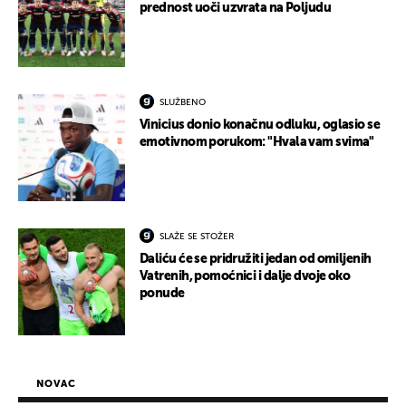
prednost uoči uzvrata na Poljudu
SLUŽBENO
Vinicius donio konačnu odluku, oglasio se
emotivnom porukom: "Hvala vam svima"
SLAŽE SE STOŽER
Daliću će se pridružiti jedan od omiljenih
Vatrenih, pomoćnici i dalje dvoje oko
ponude
NOVAC