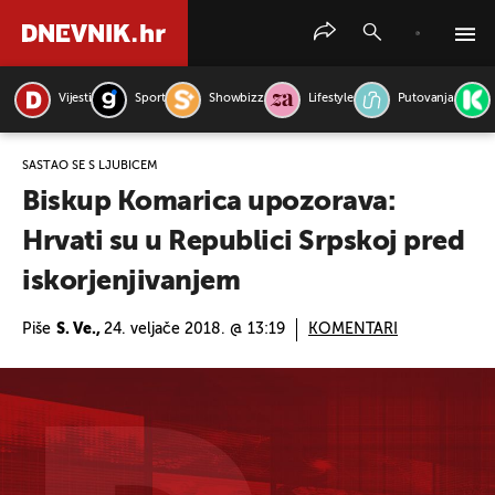
Vijesti
Sport
Showbizz
Lifestyle
Putovanja
PRETRAŽITE VIJESTI
SASTAO SE S LJUBIĆEM
Biskup Komarica upozorava:
Hrvati su u Republici Srpskoj pred
iskorjenjivanjem
Piše
S. Ve.,
24. veljače 2018. @ 13:19
KOMENTARI