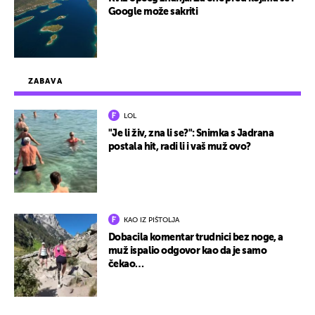
Google može sakriti
ZABAVA
LOL
"Je li živ, zna li se?": Snimka s Jadrana
postala hit, radi li i vaš muž ovo?
KAO IZ PIŠTOLJA
Dobacila komentar trudnici bez noge, a
muž ispalio odgovor kao da je samo
čekao…