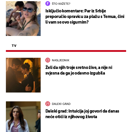
ŠTO KAŽETE?
Isključio komentare: Par iz Srbije
preporučio spravicu za plažu s Temua, čini
li vam se ovo sigurnim?
TV
NASLJEDNIK
Želi da njih troje sretno žive, a nije ni
svjesna da ga je odavno izgubila
DALEKI GRAD
Daleki grad: Intuicija joj govori da danas
neće otići iz njihovog života