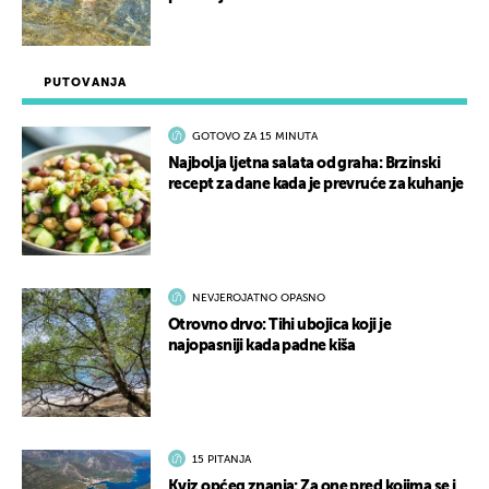
PUTOVANJA
GOTOVO ZA 15 MINUTA
Najbolja ljetna salata od graha: Brzinski
recept za dane kada je prevruće za kuhanje
NEVJEROJATNO OPASNO
Otrovno drvo: Tihi ubojica koji je
najopasniji kada padne kiša
15 PITANJA
Kviz općeg znanja: Za one pred kojima se i