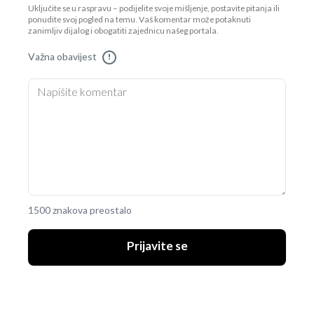
Uključite se u raspravu – podijelite svoje mišljenje, postavite pitanja ili
ponudite svoj pogled na temu. Vaš komentar može potaknuti
zanimljiv dijalog i obogatiti zajednicu našeg portala.
Važna obavijest
!
1500 znakova preostalo
Prijavite se