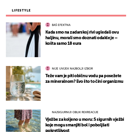
LIFESTYLE
BAŠ EFEKTNA
Kada smo na zadarskoj rivi ugledali ovu
haljinu, morali smo doznati odakle je –
košta samo 18 eura
NIJE UVIJEK NAJBOLJI IZBOR
Teže vam je piti običnu vodu pa posežete
za mineralnom? Evo što to čini organizmu
NAJSIGURNIJI OBLIK REKREACIJE
Vježbe za koljeno u moru: 5 sigurnih vježbi
koje mogu smanjiti bol i poboljšati
pokretljivost