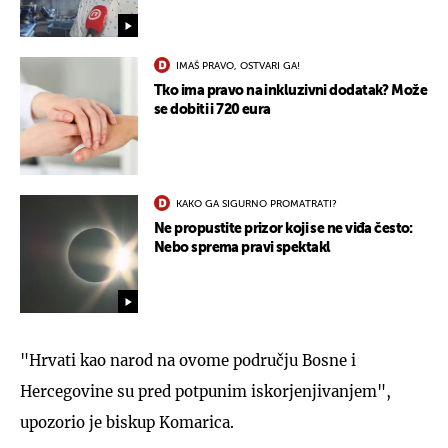
IMAŠ PRAVO, OSTVARI GA!
Tko ima pravo na inkluzivni dodatak? Može
se dobiti i 720 eura
KAKO GA SIGURNO PROMATRATI?
Ne propustite prizor koji se ne viđa često:
Nebo sprema pravi spektakl
"Hrvati kao narod na ovome području Bosne i
Hercegovine su pred potpunim iskorjenjivanjem",
upozorio je biskup Komarica.