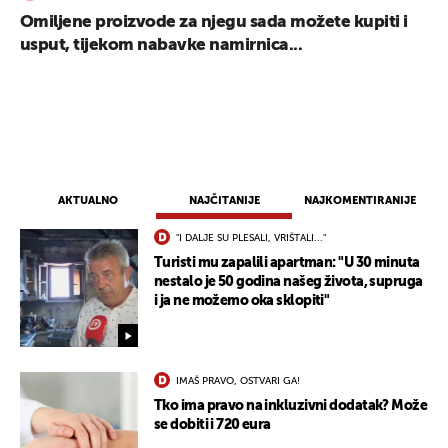
Omiljene proizvode za njegu sada možete kupiti i
usput, tijekom nabavke namirnica...
AKTUALNO
NAJČITANIJE
NAJKOMENTIRANIJE
"I DALJE SU PLESALI, VRIŠTALI..."
Turisti mu zapalili apartman: "U 30 minuta
nestalo je 50 godina našeg života, supruga
i ja ne možemo oka sklopiti"
IMAŠ PRAVO, OSTVARI GA!
Tko ima pravo na inkluzivni dodatak? Može
se dobiti i 720 eura