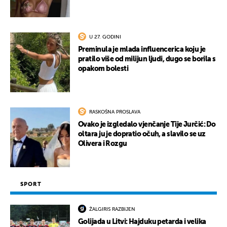
U 27. GODINI
Preminula je mlada influencerica koju je
pratilo više od milijun ljudi, dugo se borila s
opakom bolesti
RASKOŠNA PROSLAVA
Ovako je izgledalo vjenčanje Tije Jurčić: Do
oltara ju je dopratio očuh, a slavilo se uz
Olivera i Rozgu
SPORT
ŽALGIRIS RAZBIJEN
Golijada u Litvi: Hajduku petarda i velika