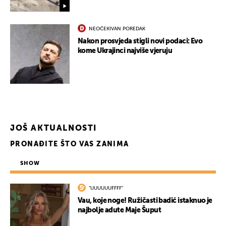
NEOČEKIVAN POREDAK
Nakon prosvjeda stigli novi podaci: Evo
kome Ukrajinci najviše vjeruju
JOŠ AKTUALNOSTI
PRONAĐITE ŠTO VAS ZANIMA
SHOW
"UUUUUUFFFF"
Vau, koje noge! Ružičasti badić istaknuo je
najbolje adute Maje Šuput