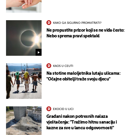
KAKO GA SIGURNO PROMATRATI?
Ne propustite prizor koji se ne viđa često:
Nebo sprema pravi spektakl
KAOS U CEUTI
Na stotine maloljetnika lutaju ulicama:
"Očajne obitelji traže svoju djecu"
UKLJUČITE NOTIFIKACIJE
EKOCID U LICI
Građani nakon potresnih nalaza
vještačenja: "Tražimo hitnu sanaciju i
kazne za sve u lancu odgovornosti"