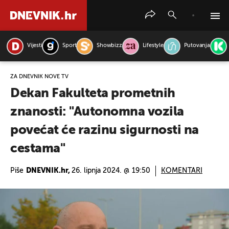
Vijesti
Sport
Showbizz
Lifestyle
Putovanja
PRETRAŽITE VIJESTI
ZA DNEVNIK NOVE TV
Dekan Fakulteta prometnih
znanosti: "Autonomna vozila
povećat će razinu sigurnosti na
cestama"
Piše
DNEVNIK.hr,
26. lipnja 2024. @ 19:50
KOMENTARI