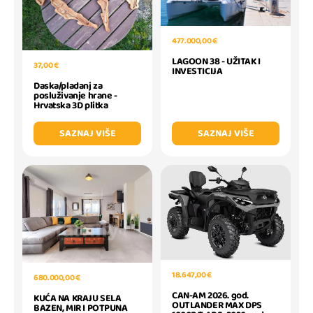
477.000,00 €
LAGOON 38 - UŽITAK I
37,00 €
INVESTICIJA
Daska/pladanj za
posluživanje hrane -
Hrvatska 3D plitka
SAZNAJ VIŠE
SAZNAJ VIŠE
18.647,00 €
680.000,00 €
CAN-AM 2026. god.
KUĆA NA KRAJU SELA
OUTLANDER MAX DPS
BAZEN, MIR I POTPUNA