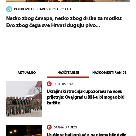
POKROVITELJ CARLSBERG CROATIA
Netko zbog ćevapa, netko zbog drške za motiku:
Evo zbog čega sve Hrvati duguju pivo...
AKTUALNO
NAJČITANIJE
NAJKOMENTIRANIJE
BURE BARUTA
Ukrajinski stručnjak upozorava na novu
prijetnju: Ovaj grad u BiH-u bi mogao biti
žarište
DRAMA U RIJECI
Urušio se balkon kuće, na njemu bile dvije