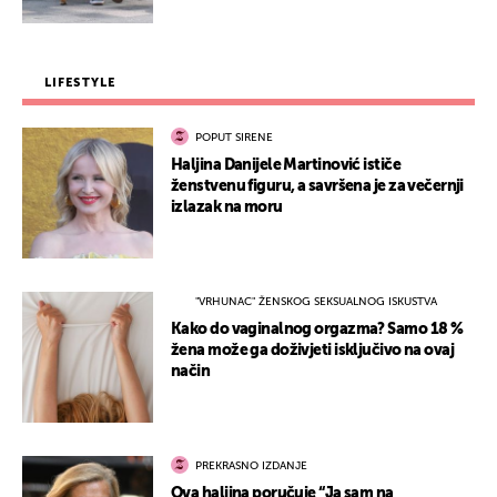
LIFESTYLE
POPUT SIRENE
Haljina Danijele Martinović ističe
ženstvenu figuru, a savršena je za večernji
izlazak na moru
"VRHUNAC" ŽENSKOG SEKSUALNOG ISKUSTVA
Kako do vaginalnog orgazma? Samo 18 %
žena može ga doživjeti isključivo na ovaj
način
PREKRASNO IZDANJE
Ova haljina poručuje “Ja sam na