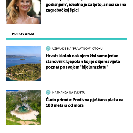
godišnjem”, idealna je za ljeto, a nosi se i na
zagrebačkoj špici
PUTOVANJA
UŽIVANJE NA "PRIVATNOM" OTOKU
Hrvatski otok na kojem živi samo jedan
stanovnik: Ljepotan koji je diljem svijeta
poznat po svojem "bijelom zlatu"
NAJMANJA NA SVIJETU
Čudo prirode: Predivna pješčana plaža na
100 metara od mora