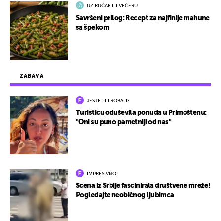
UZ RUČAK ILI VEČERU
Savršeni prilog: Recept za najfinije mahune
sa špekom
ZABAVA
JESTE LI PROBALI?
Turisticu oduševila ponuda u Primoštenu:
"Oni su puno pametniji od nas"
IMPRESIVNO!
Scena iz Srbije fascinirala društvene mreže!
Pogledajte neobičnog ljubimca