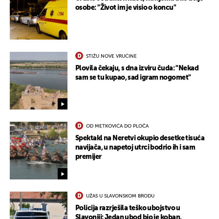
osobe: "Život im je visio o koncu"
UKLJUČITE NOTIFIKACIJE
STIŽU NOVE VRUĆINE
Plovila čekaju, s dna izviru čuda: "Nekad
sam se tu kupao, sad igram nogomet"
OD METKOVIĆA DO PLOČA
Spektakl na Neretvi okupio desetke tisuća
navijača, u napetoj utrci bodrio ih i sam
premijer
UŽAS U SLAVONSKOM BRODU
Policija razrješila teško ubojstvo u
Slavoniji: Jedan ubod bio je koban.