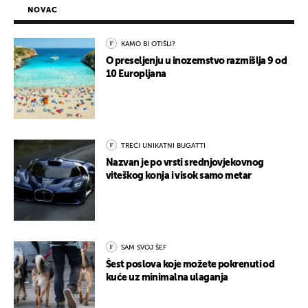
NOVAC
KAMO BI OTIŠLI?
O preseljenju u inozemstvo razmišlja 9 od
10 Europljana
TREĆI UNIKATNI BUGATTI
Nazvan je po vrsti srednjovjekovnog
viteškog konja i visok samo metar
SAM SVOJ ŠEF
Šest poslova koje možete pokrenuti od
kuće uz minimalna ulaganja