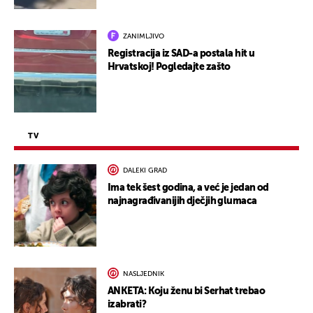
ZANIMLJIVO
Registracija iz SAD-a postala hit u
Hrvatskoj! Pogledajte zašto
TV
DALEKI GRAD
Ima tek šest godina, a već je jedan od
najnagrađivanijih dječjih glumaca
NASLJEDNIK
ANKETA: Koju ženu bi Serhat trebao
izabrati?