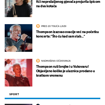
Kći neprežaljenog pjevača projurila špicom
na dva kotača
PRED 20 TISUĆA LJUDI
Thompson izazvao ovacije već na početku
koncerta: "Što ću kad sam slab..."
NADMAŠENA OČEKIVANJA
Thompson ruši brojke i u Vukovaru!
Objavljeno koliko je ulaznica prodano u
kratkom vremenu
SPORT