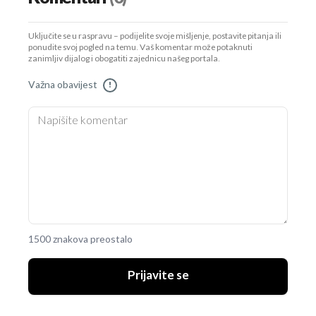
Uključite se u raspravu – podijelite svoje mišljenje, postavite pitanja ili
ponudite svoj pogled na temu. Vaš komentar može potaknuti
zanimljiv dijalog i obogatiti zajednicu našeg portala.
Važna obavijest
!
1500 znakova preostalo
Prijavite se