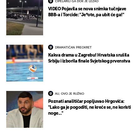
CIPELARILI GA DOK JE LEŽAO
VIDEO Pojavila se nova snimka tučnjave
BBB-a i Torcide: "Je*ote, pa ubit će ga!"
DRAMATIČAN PREOKRET
Kakva drama u Zagrebu! Hrvatska srušila
Srbiju i izborila finale Svjetskog prvenstva
AU, OVO JE RUŽNO
Poznati analitičar popljuvao Hrgovića:
"Lako ga je pogoditi, ne kreće se, ne koristi
noge..."