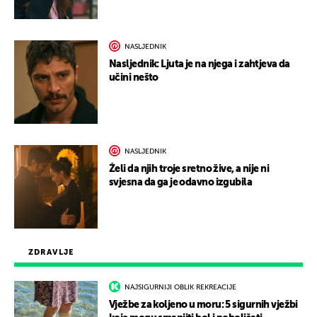
NASLJEDNIK
Nasljednik: Ljuta je na njega i zahtjeva da
učini nešto
NASLJEDNIK
Želi da njih troje sretno žive, a nije ni
svjesna da ga je odavno izgubila
ZDRAVLJE
NAJSIGURNIJI OBLIK REKREACIJE
Vježbe za koljeno u moru: 5 sigurnih vježbi