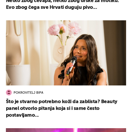
Netko zbog ćevapa, netko zbog drške za motiku:
Evo zbog čega sve Hrvati duguju pivo...
POKROVITELJ BIPA
Što je stvarno potrebno koži da zablista? Beauty
panel otvorio pitanja koja si i same često
postavljamo...