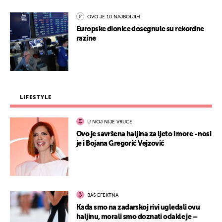
OVO JE 10 NAJBOLJIH
Europske dionice dosegnule su rekordne
razine
LIFESTYLE
U NOJ NIJE VRUĆE
Ovo je savršena haljina za ljeto i more - nosi
je i Bojana Gregorić Vejzović
BAŠ EFEKTNA
Kada smo na zadarskoj rivi ugledali ovu
haljinu, morali smo doznati odakle je –