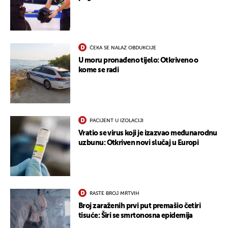
ČEKA SE NALAZ OBDUKCIJE
U moru pronađeno tijelo: Otkriveno o
kome se radi
PACIJENT U IZOLACIJI
Vratio se virus koji je izazvao međunarodnu
uzbunu: Otkriven novi slučaj u Europi
RASTE BROJ MRTVIH
Broj zaraženih prvi put premašio četiri
tisuće: Širi se smrtonosna epidemija