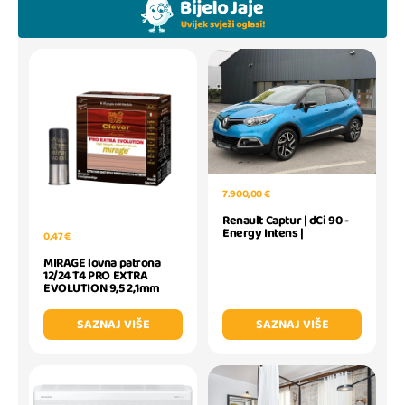
7.900,00 €
Renault Captur | dCi 90 -
Energy Intens |
0,47 €
MIRAGE lovna patrona
12/24 T4 PRO EXTRA
EVOLUTION 9,5 2,1mm
SAZNAJ VIŠE
SAZNAJ VIŠE