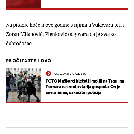
Na pitanje hoće li ove godine s njima u Vukovaru biti i
Zoran Milanović, Plenković odgovara da je svatko
dobrodošao.
PROČITAJTE I OVO
POGLEDAJTE GALERIJU
FOTO Muškarci klečali i molili na Trgu, na
Pernara nasrnula starija gospođa: On je
sve snimao, uskočila i policija