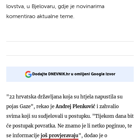
lovstva, u Bjelovaru, gdje je novinarima
komentirao aktualne teme.
Dodajte DNEVNIK.hr u omiljeni Google izvor
"22 hrvatska državljana koja su htjela napustila su
pojas Gaze", rekao je
Andrej Plenković
i zahvalio
svima koji su sudjelovali u postupku. "Tijekom dana bit
će postupak povratka. Ne znamo je li netko poginuo, te
se informacije
još provjeravaju
", dodao je o