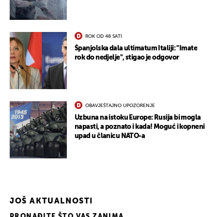
ROK OD 48 SATI
Španjolska dala ultimatum Italiji: "Imate
rok do nedjelje", stigao je odgovor
UKLJUČITE NOTIFIKACIJE
OBAVJEŠTAJNO UPOZORENJE
Uzbuna na istoku Europe: Rusija bi mogla
napasti, a poznato i kada! Moguć i kopneni
upad u članicu NATO-a
JOŠ AKTUALNOSTI
PRONAĐITE ŠTO VAS ZANIMA