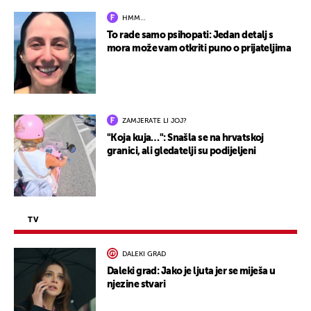
HMM…
To rade samo psihopati: Jedan detalj s
mora može vam otkriti puno o prijateljima
ZAMJERATE LI JOJ?
"Koja kuja…": Snašla se na hrvatskoj
granici, ali gledatelji su podijeljeni
TV
DALEKI GRAD
Daleki grad: Jako je ljuta jer se miješa u
njezine stvari