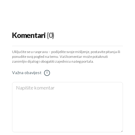
Komentari
(0)
Uključite se u raspravu – podijelite svoje mišljenje, postavite pitanja ili
ponudite svoj pogled na temu. Vaš komentar može potaknuti
zanimljiv dijalog i obogatiti zajednicu našeg portala.
Važna obavijest
!