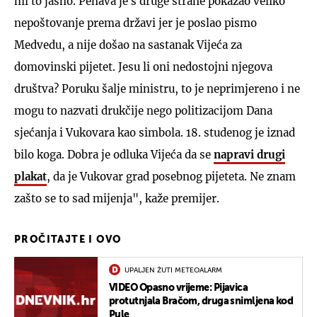
mi to jasno. Penava je s druge strane pokazao veliko
nepoštovanje prema državi jer je poslao pismo
Medvedu, a nije došao na sastanak Vijeća za
domovinski pijetet. Jesu li oni nedostojni njegova
društva? Poruku šalje ministru, to je neprimjereno i ne
mogu to nazvati drukčije nego politizacijom Dana
sjećanja i Vukovara kao simbola. 18. studenog je iznad
bilo koga. Dobra je odluka Vijeća da se
napravi drugi
plakat
, da je Vukovar grad posebnog pijeteta. Ne znam
zašto se to sad mijenja", kaže premijer.
PROČITAJTE I OVO
UPALJEN ŽUTI METEOALARM
VIDEO Opasno vrijeme: Pijavica
protutnjala Bračom, druga snimljena kod
Pule