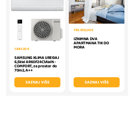
799.900,00 €
IZNIMNA DVA
APARTMANA TIK DO
MORA
1.881,00 €
SAMSUNG KLIMA UREĐAJ
6,5kW AR60F24C1AWN -
COMFORT, za prostor do
70m2, A++
SAZNAJ VIŠE
SAZNAJ VIŠE