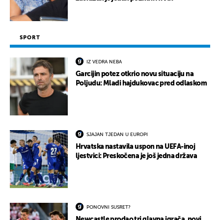
SPORT
IZ VEDRA NEBA
Garcijin potez otkrio novu situaciju na
Poljudu: Mladi hajdukovac pred odlaskom
SJAJAN TJEDAN U EUROPI
Hrvatska nastavila uspon na UEFA-inoj
ljestvici: Preskočena je još jedna država
PONOVNI SUSRET?
Newcastle prodao tri glavna igrača, novi