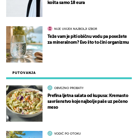
košta samo 18 eura
NIJE UVIJEK NAJBOLJI IZBOR
Teže vam je piti običnu vodu pa posežete
za mineralnom? Evo što to čini organizmu
PUTOVANJA
OBVEZNO PROBATI!
Prefina ljetna salata od kupusa: Kremasto
savršenstvo koje najbolje paše uz pečeno
meso
VODIČ PO OTOKU