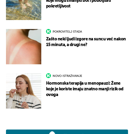
koje mogu smanjiti bol i poboljšati
pokretljivost
POKROVITELJ STADA
Zašto neki ljudi izgore na suncu već nakon
15 minuta, a drugi ne?
NOVO ISTRAŽIVANJE
Hormonska terapija u menopauzi: Žene
koje je koriste imaju znatno manji rizik od
ovoga