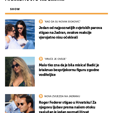
SHOW
"KAO DA SU NOVAK ĐOKOVIĆ"
Jedan od najpoznatijih svjetskih parova
stigao na Jadran, ovakve reakcije
vjerojatno nisu očekivali
"VRUĆE JE OVDJE"
Malo tko zna da je bila misica! Badić je
istaknuo besprijekornu figuru zgodne
voditeljice
NOVA ZVIJEZDA NA JADRANU
Roger Federer stigao u Hrvatsku! Za
njegovu ljubav prema našem otoku
zaslužan je jedan poznati Hrvat