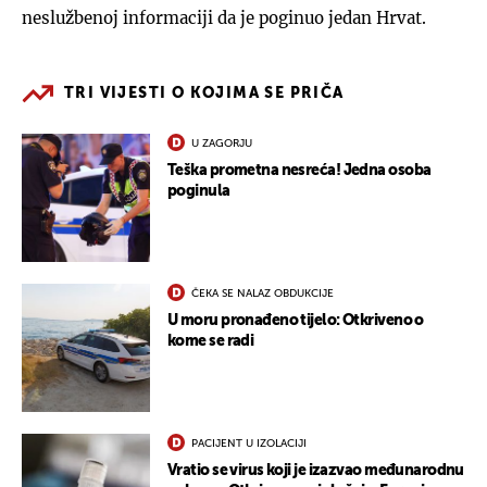
neslužbenoj informaciji da je poginuo jedan Hrvat.
TRI VIJESTI O KOJIMA SE PRIČA
U ZAGORJU
Teška prometna nesreća! Jedna osoba
poginula
ČEKA SE NALAZ OBDUKCIJE
U moru pronađeno tijelo: Otkriveno o
kome se radi
PACIJENT U IZOLACIJI
Vratio se virus koji je izazvao međunarodnu