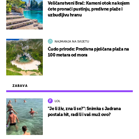
Veličanstveni Brač: Kameni otok na kojem
ćete pronaći pustinju, predivne plaže i
uzbudljivu hranu
NAJMANJA NA SVIJETU
Čudo prirode: Predivna pješčana plaža na
100 metara od mora
ZABAVA
LOL
"Je li živ, zna li se?": Snimka s Jadrana
postala hit, radi li i vaš muž ovo?