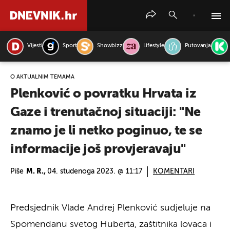
Vijesti
Sport
Showbizz
Lifestyle
Putovanja
PRETRAŽITE VIJESTI
O AKTUALNIM TEMAMA
Plenković o povratku Hrvata iz
Gaze i trenutačnoj situaciji: "Ne
znamo je li netko poginuo, te se
informacije još provjeravaju"
Piše
M. R.,
04. studenoga 2023. @ 11:17
KOMENTARI
Predsjednik Vlade Andrej Plenković sudjeluje na
Spomendanu svetog Huberta, zaštitnika lovaca i