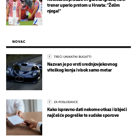
trener uperio prstom u Hrvata: "Želim
njega!"
NOVAC
TREĆI UNIKATNI BUGATTI
Nazvan je po vrsti srednjovjekovnog
viteškog konja i visok samo metar
ZA POSLODAVCE
Kako ispravno dati nekome otkaz i izbjeći
najčešće pogreške te sudske sporove