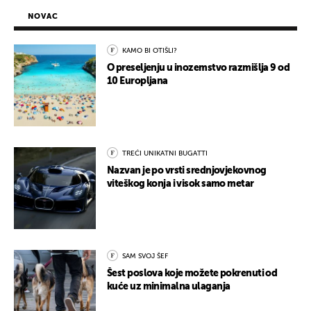
NOVAC
KAMO BI OTIŠLI?
O preseljenju u inozemstvo razmišlja 9 od
10 Europljana
TREĆI UNIKATNI BUGATTI
Nazvan je po vrsti srednjovjekovnog
viteškog konja i visok samo metar
SAM SVOJ ŠEF
Šest poslova koje možete pokrenuti od
kuće uz minimalna ulaganja