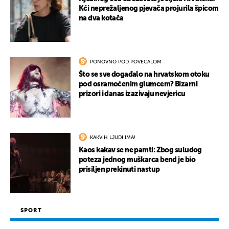
Kći neprežaljenog pjevača projurila špicom
na dva kotača
PONOVNO POD POVEĆALOM
Što se sve događalo na hrvatskom otoku
pod osramoćenim glumcem? Bizarni
prizori i danas izazivaju nevjericu
KAKVIH LJUDI IMA!
Kaos kakav se ne pamti: Zbog suludog
poteza jednog muškarca bend je bio
prisiljen prekinuti nastup
SPORT