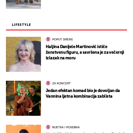
LIFESTYLE
POPUT SIRENE
Haljina Danijele Martinović ističe
ženstvenu figuru, a savršena je za večernji
izlazak na moru
ZA KONCERT
Jedan efektan komad bio je dovoljan da
Vannina ljetna kombinacija zablista
RIJETKA I POSEBNA