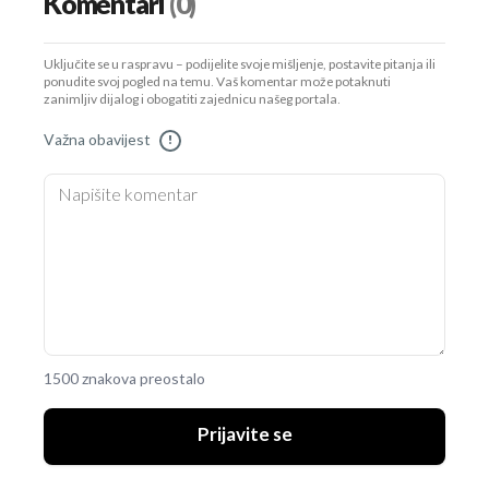
Komentari
(0)
Uključite se u raspravu – podijelite svoje mišljenje, postavite pitanja ili
ponudite svoj pogled na temu. Vaš komentar može potaknuti
zanimljiv dijalog i obogatiti zajednicu našeg portala.
Važna obavijest
!
1500 znakova preostalo
Prijavite se