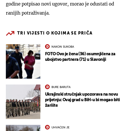
godine potpisao novi ugovor, morao je odustati od
ranijih potraživanja.
TRI VIJESTI O KOJIMA SE PRIČA
NAKON SUKOBA
FOTO Ovo je žena (36) osumnjičena za
ubojstvo partnera (71) u Slavoniji
BURE BARUTA
Ukrajinski stručnjak upozorava na novu
prijetnju: Ovaj grad u BiH-u bi mogao biti
žarište
UHVAĆEN JE