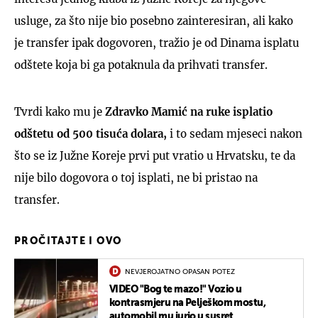
usluge, za što nije bio posebno zainteresiran, ali kako
je transfer ipak dogovoren, tražio je od Dinama isplatu
odštete koja bi ga potaknula da prihvati transfer.
Tvrdi kako mu je
Zdravko Mamić na ruke isplatio
odštetu od 500 tisuća dolara,
i to sedam mjeseci nakon
što se iz Južne Koreje prvi put vratio u Hrvatsku, te da
nije bilo dogovora o toj isplati, ne bi pristao na
transfer.
PROČITAJTE I OVO
NEVJEROJATNO OPASAN POTEZ
VIDEO "Bog te mazo!" Vozio u
kontrasmjeru na Pelješkom mostu,
automobil mu jurio u susret