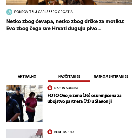
POKROVITELJ CARLSBERG CROATIA
Netko zbog ćevapa, netko zbog drške za motiku:
Evo zbog čega sve Hrvati duguju pivo...
AKTUALNO
NAJČITANIJE
NAJKOMENTIRANIJE
NAKON SUKOBA
FOTO Ovo je žena (36) osumnjičena za
ubojstvo partnera (71) u Slavoniji
BURE BARUTA