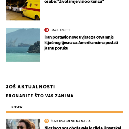
osobe: "Život im je visio o koncu"
IMAJU UVJETE
Iran postavio nove uvjete za otvaranje
ključnog tjesnaca: Amerikancima poslali
jasnu poruku
JOŠ AKTUALNOSTI
PRONAĐITE ŠTO VAS ZANIMA
SHOW
ČUVA USPOMENU NA NJEGA
Njezinog oca obožavala je cijela Hrvatska!