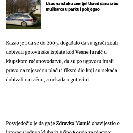
Užas na istoku zemlje! Usred dana izbo
muškarca u parku i pobjegao
Kazao je i da se do 2005. događalo da su igrači znali
dobivati gotovinske isplate kod
Vesne Juraić
u
klupskom računovodstvu, da su po ugovoru imali
pravo na mjesečnu plaću i fiksni dio koji su nekada
dobivali na račun, a nekada u gotovini.
Posvjedočio je da ga je
Zdravko Mamić
obavijestio o
interesu jednog kluba iz Južne Koreje za njegove