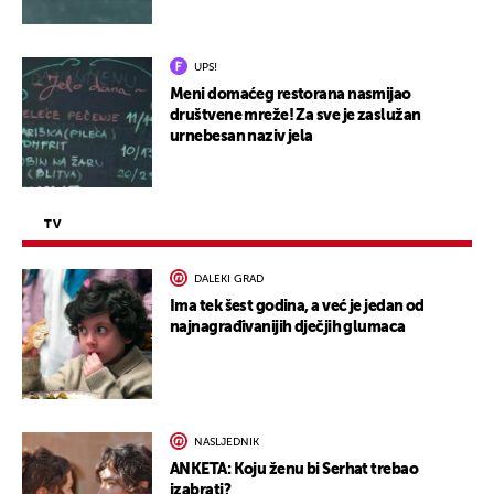
UPS!
Meni domaćeg restorana nasmijao
društvene mreže! Za sve je zaslužan
urnebesan naziv jela
TV
DALEKI GRAD
Ima tek šest godina, a već je jedan od
najnagrađivanijih dječjih glumaca
NASLJEDNIK
ANKETA: Koju ženu bi Serhat trebao
izabrati?