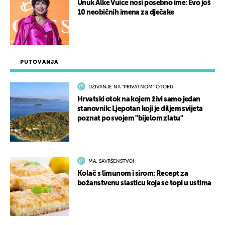
Unuk Alke Vuice nosi posebno ime: Evo još
10 neobičnih imena za dječake
PUTOVANJA
UŽIVANJE NA "PRIVATNOM" OTOKU
Hrvatski otok na kojem živi samo jedan
stanovnik: Ljepotan koji je diljem svijeta
poznat po svojem "bijelom zlatu"
MA, SAVRŠENSTVO!
Kolač s limunom i sirom: Recept za
božanstvenu slasticu koja se topi u ustima