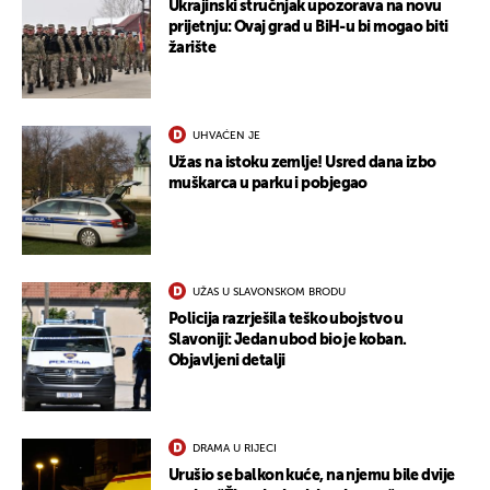
Ukrajinski stručnjak upozorava na novu
prijetnju: Ovaj grad u BiH-u bi mogao biti
žarište
UHVAĆEN JE
Užas na istoku zemlje! Usred dana izbo
muškarca u parku i pobjegao
UŽAS U SLAVONSKOM BRODU
Policija razrješila teško ubojstvo u
Slavoniji: Jedan ubod bio je koban.
Objavljeni detalji
DRAMA U RIJECI
Urušio se balkon kuće, na njemu bile dvije