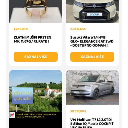
1.285,00 €
27.837,65 €
ZLATNI MUŠKI PRSTEN
Suzuki Vitara 1,4 HYB
14K, 11,67G / R1, RATE !
GLX+ ELEGANCE 6AT 2WD
- DOSTUPNO ODMAH!!!
SAZNAJ VIŠE
SAZNAJ VIŠE
58.555,00 €
VW Multivan T7 L2 2.0TDI
Edition IQ Matrix COCKPIT
VUČNA KUKA