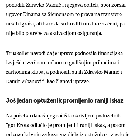
ponudili Zdravko Mamić i njegova obitelj, sponzorski
ugovor Dinama sa Siemensom te prava na transfere
nekih igrača, ali kaže da su krediti uredno vraćeni, pa
nije bilo potrebe za aktivacijom osiguranja.
Truskaller navodi da je uprava podnosila financijska
izvješća izvršnom odboru o godišnjim prihodima i
rashodima kluba, a podnosili su ih Zdravko Mamić i
Damir Vrbanović, kao članovi uprave.
Još jedan optuženik promijenio raniji iskaz
Na početku današnjeg ročišta okrivljeni poduzetnik
Igor Krota odlučio je promijeniti raniji iskaz, a potom
priznao krivnju za kaznena djela iz optužnice. Izjavio je