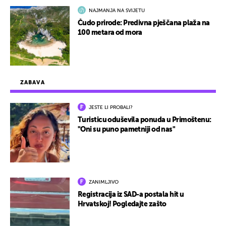
NAJMANJA NA SVIJETU
Čudo prirode: Predivna pješčana plaža na
100 metara od mora
ZABAVA
JESTE LI PROBALI?
Turisticu oduševila ponuda u Primoštenu:
"Oni su puno pametniji od nas"
ZANIMLJIVO
Registracija iz SAD-a postala hit u
Hrvatskoj! Pogledajte zašto