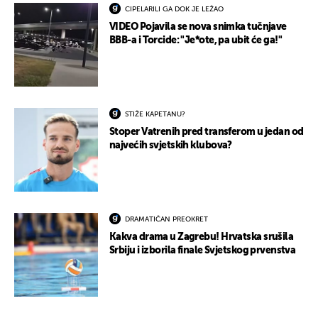
CIPELARILI GA DOK JE LEŽAO
VIDEO Pojavila se nova snimka tučnjave
BBB-a i Torcide: "Je*ote, pa ubit će ga!"
STIŽE KAPETANU?
Stoper Vatrenih pred transferom u jedan od
najvećih svjetskih klubova?
DRAMATIČAN PREOKRET
Kakva drama u Zagrebu! Hrvatska srušila
Srbiju i izborila finale Svjetskog prvenstva