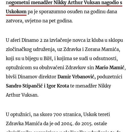
n
ogometni menadžer Nikky Arthur Vuksan nagodio s
Uskokom
pa je sporazumno osuđen na godinu dana
zatvora, uvjetno na pet godina.
U aferi Dinamo 2 za izvlačenje novca iz kluba u sklopu
zločinačkog udruženja, uz Zdravka i Zorana Mamića,
koji su u bijegu u BiH, i kojima se sudi u odsutnosti,
optužnicom su obuhvaćeni Zdravkov sin
Mario Mamić
,
bivši Dinamov direktor
Damir Vrbanović,
poduzetnici
Sandro Stipančić i Igor Krota
te menadžer Nikky
Arthur Vuksan.
U optužnici, na skoro 700 stranica, Uskok tereti
Zdravka Mamića da je od 2004. do 2015. ostale