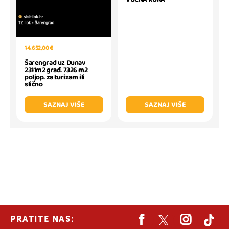
14.652,00 €
Šarengrad uz Dunav
2311m2 građ. 7326 m2
poljop. za turizam ili
slično
SAZNAJ VIŠE
SAZNAJ VIŠE
PRATITE NAS: