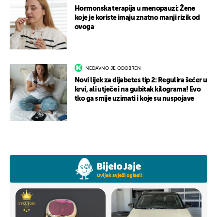
Hormonska terapija u menopauzi: Žene
koje je koriste imaju znatno manji rizik od
ovoga
NEDAVNO JE ODOBREN
Novi lijek za dijabetes tip 2: Regulira šećer u
krvi, ali utječe i na gubitak kilograma! Evo
tko ga smije uzimati i koje su nuspojave