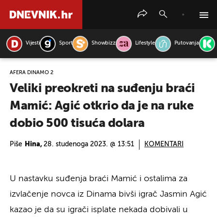
Vijesti
Sport
Showbizz
Lifestyle
Putovanja
PRETRAŽITE VIJESTI
AFERA DINAMO 2
Veliki preokreti na suđenju braći
Mamić: Agić otkrio da je na ruke
dobio 500 tisuća dolara
Piše
Hina,
28. studenoga 2023. @ 13:51
KOMENTARI
U nastavku suđenja braći Mamić i ostalima za
izvlačenje novca iz Dinama bivši igrač Jasmin Agić
kazao je da su igrači isplate nekada dobivali u