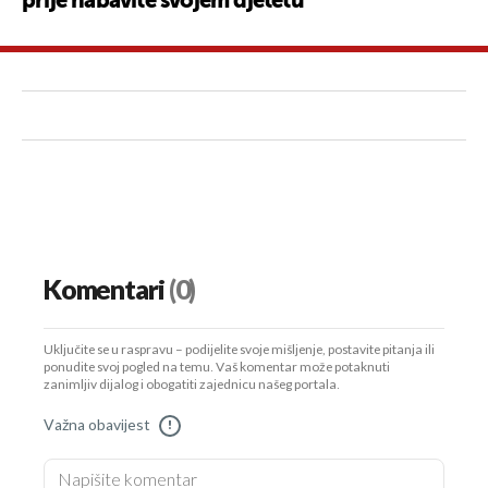
prije nabavite svojem djetetu
Komentari
(0)
Uključite se u raspravu – podijelite svoje mišljenje, postavite pitanja ili
ponudite svoj pogled na temu. Vaš komentar može potaknuti
zanimljiv dijalog i obogatiti zajednicu našeg portala.
Važna obavijest
!