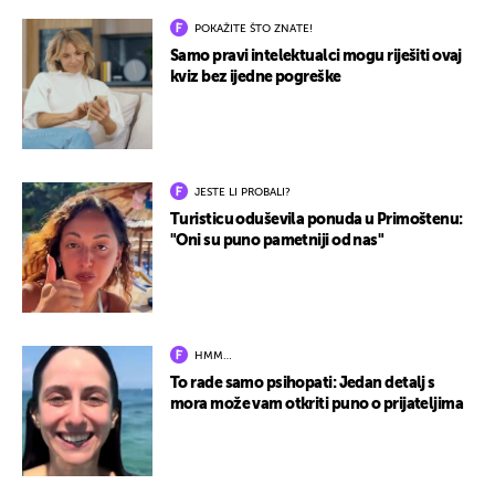
POKAŽITE ŠTO ZNATE!
Samo pravi intelektualci mogu riješiti ovaj
kviz bez ijedne pogreške
JESTE LI PROBALI?
Turisticu oduševila ponuda u Primoštenu:
"Oni su puno pametniji od nas"
HMM…
To rade samo psihopati: Jedan detalj s
mora može vam otkriti puno o prijateljima