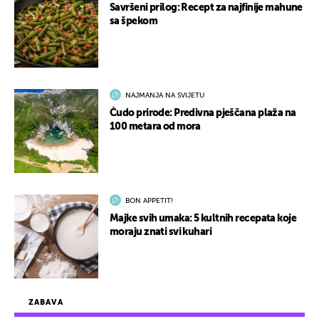
Savršeni prilog: Recept za najfinije mahune
sa špekom
NAJMANJA NA SVIJETU
Čudo prirode: Predivna pješčana plaža na
100 metara od mora
BON APPETIT!
Majke svih umaka: 5 kultnih recepata koje
moraju znati svi kuhari
ZABAVA