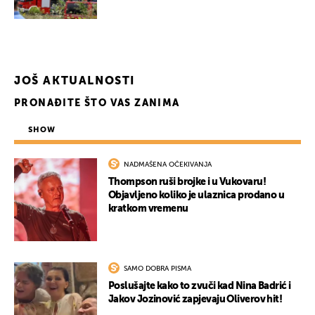
UKLJUČITE NOTIFIKACIJE
JOŠ AKTUALNOSTI
PRONAĐITE ŠTO VAS ZANIMA
SHOW
NADMAŠENA OČEKIVANJA
Thompson ruši brojke i u Vukovaru!
Objavljeno koliko je ulaznica prodano u
kratkom vremenu
SAMO DOBRA PISMA
Poslušajte kako to zvuči kad Nina Badrić i
Jakov Jozinović zapjevaju Oliverov hit!