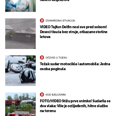
našem susjedstvu
IZVANREDNA SITUACIJA
VIDEO Tajfun Delfin nosi sve pred sobom!
Deseci tisuća bez struje, otkazane stotine
letova
OČEVID U TIJEKU
Težak sudar motocikla i automobila: Jedna
osoba poginula
KOD BJELOVARA
FOTO/VIDEO Stižu prve snimke! Sudarila se
dva vlaka: Više je ozlijeđenih, hitne službe
na terenu