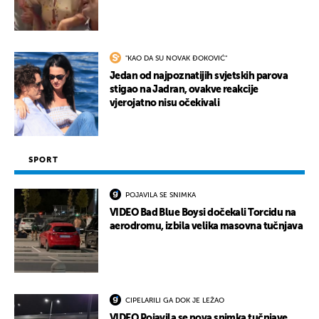
"KAO DA SU NOVAK ĐOKOVIĆ"
Jedan od najpoznatijih svjetskih parova
stigao na Jadran, ovakve reakcije
vjerojatno nisu očekivali
SPORT
POJAVILA SE SNIMKA
VIDEO Bad Blue Boysi dočekali Torcidu na
aerodromu, izbila velika masovna tučnjava
CIPELARILI GA DOK JE LEŽAO
VIDEO Pojavila se nova snimka tučnjave