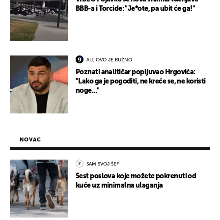
BBB-a i Torcide: "Je*ote, pa ubit će ga!"
AU, OVO JE RUŽNO
Poznati analitičar popljuvao Hrgovića:
"Lako ga je pogoditi, ne kreće se, ne koristi
noge..."
NOVAC
SAM SVOJ ŠEF
Šest poslova koje možete pokrenuti od
kuće uz minimalna ulaganja