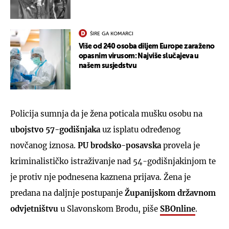
ŠIRE GA KOMARCI
Više od 240 osoba diljem Europe zaraženo
opasnim virusom: Najviše slučajeva u
našem susjedstvu
Policija sumnja da je žena poticala mušku osobu na
ubojstvo 57-godišnjaka
uz isplatu određenog
novčanog iznosa.
PU brodsko-posavska
provela je
kriminalističko istraživanje nad 54-godišnjakinjom te
je protiv nje podnesena kaznena prijava. Žena je
predana na daljnje postupanje
Županijskom državnom
odvjetništvu
u Slavonskom Brodu, piše
SBOnline
.