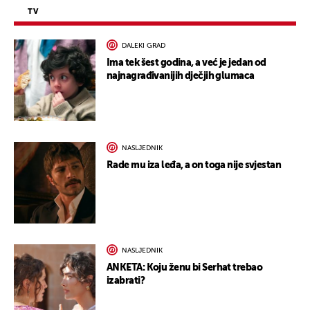
TV
DALEKI GRAD
Ima tek šest godina, a već je jedan od
najnagrađivanijih dječjih glumaca
NASLJEDNIK
Rade mu iza leđa, a on toga nije svjestan
NASLJEDNIK
ANKETA: Koju ženu bi Serhat trebao
izabrati?