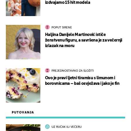
izdvajamo 15 hit modela
POPUT SIRENE
Haljina Danijele Martinović ističe
ženstvenu figuru, a savršena je za večernji
izlazak na moru
PREJEDNOSTAVNO ZA SLOŽITI
Ovo je pravi ljetni tiramisu s limunom i
borovnicama – baš osvježava i jako je fin
PUTOVANJA
UZ RUČAK ILI VEČERU