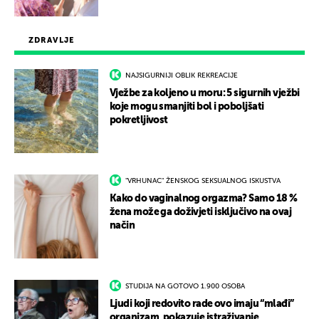
ZDRAVLJE
NAJSIGURNIJI OBLIK REKREACIJE
Vježbe za koljeno u moru: 5 sigurnih vježbi
koje mogu smanjiti bol i poboljšati
pokretljivost
"VRHUNAC" ŽENSKOG SEKSUALNOG ISKUSTVA
Kako do vaginalnog orgazma? Samo 18 %
žena može ga doživjeti isključivo na ovaj
način
STUDIJA NA GOTOVO 1.900 OSOBA
Ljudi koji redovito rade ovo imaju “mlađi”
organizam, pokazuje istraživanje