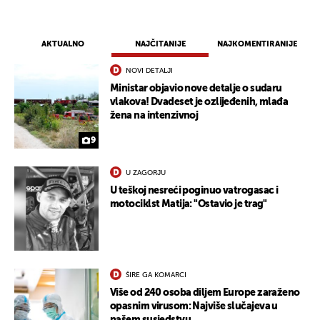
AKTUALNO
NAJČITANIJE
NAJKOMENTIRANIJE
NOVI DETALJI
Ministar objavio nove detalje o sudaru
vlakova! Dvadeset je ozlijeđenih, mlađa
žena na intenzivnoj
9
U ZAGORJU
U teškoj nesreći poginuo vatrogasac i
motociklst Matija: "Ostavio je trag"
ŠIRE GA KOMARCI
Više od 240 osoba diljem Europe zaraženo
opasnim virusom: Najviše slučajeva u