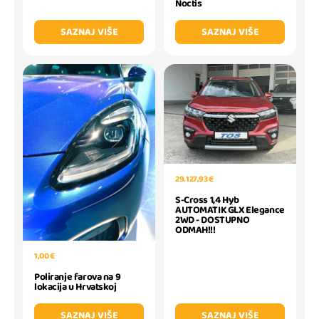
Noctis
SAZNAJ VIŠE
SAZNAJ VIŠE
29.127,93 €
S-Cross 1,4 Hyb
AUTOMATIK GLX Elegance
2WD - DOSTUPNO
ODMAH!!!
1,00 €
Poliranje farova na 9
lokacija u Hrvatskoj
SAZNAJ VIŠE
SAZNAJ VIŠE