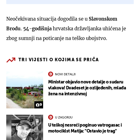
Neočekivana situacija dogodila se u
Slavonskom
Brodu
.
54-godišnja
hrvatska državljanka uhićena je
zbog sumnji na poticanje na teško ubojstvo.
TRI VIJESTI O KOJIMA SE PRIČA
NOVI DETALJI
Ministar objavio nove detalje o sudaru
vlakova! Dvadeset je ozlijeđenih, mlađa
žena na intenzivnoj
9
U ZAGORJU
U teškoj nesreći poginuo vatrogasac i
motociklst Matija: "Ostavio je trag"