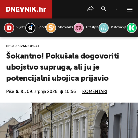
Vijesti
Sport
Showbizz
Lifestyle
Putovanja
PRETRAŽITE VIJESTI
NEOČEKIVAN OBRAT
Šokantno! Pokušala dogovoriti
ubojstvo supruga, ali ju je
potencijalni ubojica prijavio
Piše
S. K.,
09. srpnja 2026. @ 10:56
KOMENTARI