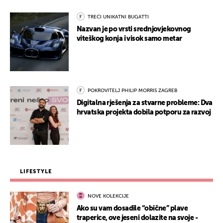
TREĆI UNIKATNI BUGATTI
Nazvan je po vrsti srednjovjekovnog
viteškog konja i visok samo metar
POKROVITELJ PHILIP MORRIS ZAGREB
Digitalna rješenja za stvarne probleme: Dva
hrvatska projekta dobila potporu za razvoj
LIFESTYLE
NOVE KOLEKCIJE
Ako su vam dosadile “obične” plave
traperice, ove jeseni dolazite na svoje -