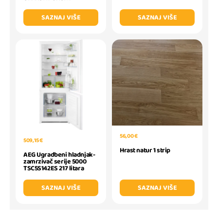
SAZNAJ VIŠE
SAZNAJ VIŠE
56,00 €
509,15 €
Hrast natur 1 strip
AEG Ugradbeni hladnjak-
zamrzivač serije 5000
TSC5S142ES 217 litara
SAZNAJ VIŠE
SAZNAJ VIŠE