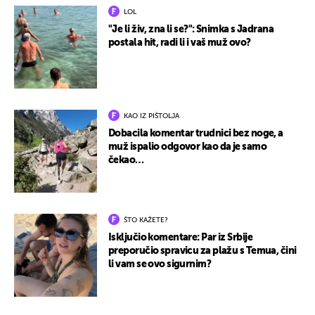
LOL
"Je li živ, zna li se?": Snimka s Jadrana
postala hit, radi li i vaš muž ovo?
KAO IZ PIŠTOLJA
Dobacila komentar trudnici bez noge, a
muž ispalio odgovor kao da je samo
čekao…
ŠTO KAŽETE?
Isključio komentare: Par iz Srbije
preporučio spravicu za plažu s Temua, čini
li vam se ovo sigurnim?