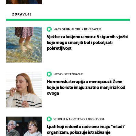
ZDRAVLJE
NAJSIGURNIJI OBLIK REKREACIJE
Vježbe za koljeno u moru: 5 sigurnih vježbi
koje mogu smanjiti bol i poboljšati
pokretljivost
NOVO ISTRAŽIVANJE
Hormonska terapija u menopauzi: Žene
koje je koriste imaju znatno manji rizik od
ovoga
STUDIJA NA GOTOVO 1.900 OSOBA
Ljudi koji redovito rade ovo imaju “mlađi”
organizam, pokazuje istraživanje