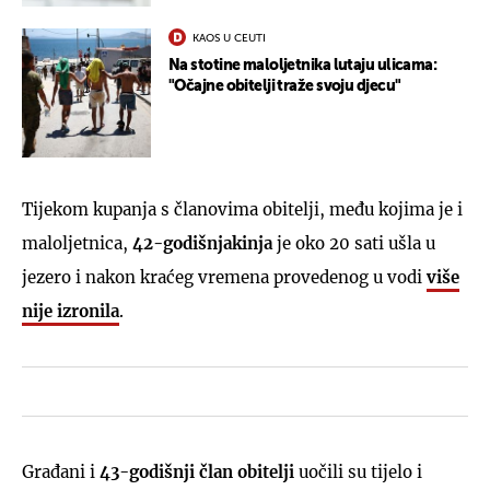
KAOS U CEUTI
Na stotine maloljetnika lutaju ulicama:
"Očajne obitelji traže svoju djecu"
Tijekom kupanja s članovima obitelji, među kojima je i
maloljetnica,
42-godišnjakinja
je oko 20 sati ušla u
jezero i nakon kraćeg vremena provedenog u vodi
više
nije izronila
.
Građani i
43-godišnji član obitelji
uočili su tijelo i