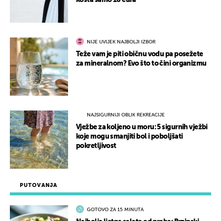
košta samo 18 eura
NIJE UVIJEK NAJBOLJI IZBOR
Teže vam je piti običnu vodu pa posežete
za mineralnom? Evo što to čini organizmu
NAJSIGURNIJI OBLIK REKREACIJE
Vježbe za koljeno u moru: 5 sigurnih vježbi
koje mogu smanjiti bol i poboljšati
pokretljivost
PUTOVANJA
GOTOVO ZA 15 MINUTA