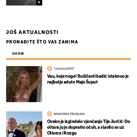
JOŠ AKTUALNOSTI
PRONAĐITE ŠTO VAS ZANIMA
SHOW
"UUUUUUFFFF"
Vau, koje noge! Ružičasti badić istaknuo je
najbolje adute Maje Šuput
UKLJUČITE NOTIFIKACIJE
RASKOŠNA PROSLAVA
Ovako je izgledalo vjenčanje Tije Jurčić: Do
oltara ju je dopratio očuh, a slavilo se uz
Olivera i Rozgu