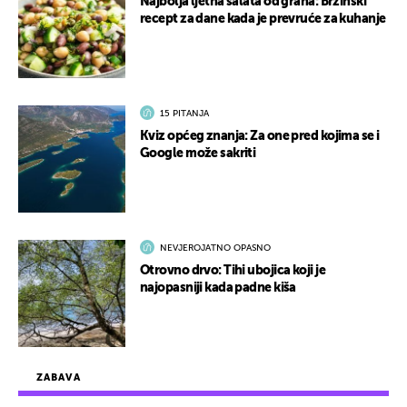
Najbolja ljetna salata od graha: Brzinski
recept za dane kada je prevruće za kuhanje
15 PITANJA
Kviz općeg znanja: Za one pred kojima se i
Google može sakriti
NEVJEROJATNO OPASNO
Otrovno drvo: Tihi ubojica koji je
najopasniji kada padne kiša
ZABAVA