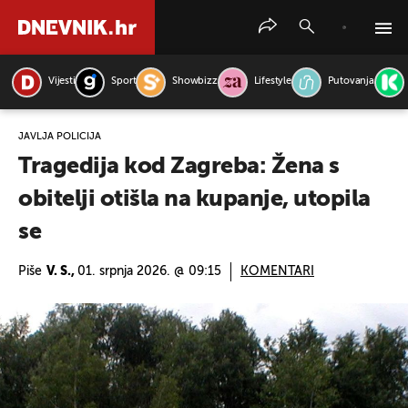
Vijesti
Sport
Showbizz
Lifestyle
Putovanja
PRETRAŽITE VIJESTI
JAVLJA POLICIJA
Tragedija kod Zagreba: Žena s
obitelji otišla na kupanje, utopila
se
Piše
V. S.,
01. srpnja 2026. @ 09:15
KOMENTARI