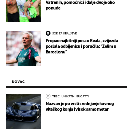
Vatrenih, pomoćnici i dalje dvoje oko
ponude
ŠOK ZA KRALJEVE
Propao najbitniji posao Reala, zvijezda
poslala odbijenicu i poručila: "Želim u
Barcelonu"
NOVAC
TREĆI UNIKATNI BUGATTI
Nazvan je po vrsti srednjovjekovnog
viteškog konja i visok samo metar