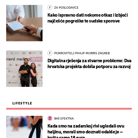
ZA POSLODAVCE
Kako ispravno dati nekome otkaz i izbjeći
najčešće pogreške te sudske sporove
POKROVITELJ PHILIP MORRIS ZAGREB
Digitalna rješenja za stvarne probleme: Dva
hrvatska projekta dobila potporu za razvoj
LIFESTYLE
BAŠ EFEKTNA
Kada smo na zadarskoj rivi ugledali ovu
haljinu, morali smo doznati odakle je –