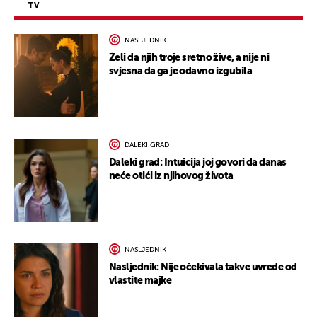
TV
NASLJEDNIK
Želi da njih troje sretno žive, a nije ni
svjesna da ga je odavno izgubila
DALEKI GRAD
Daleki grad: Intuicija joj govori da danas
neće otići iz njihovog života
NASLJEDNIK
Nasljednik: Nije očekivala takve uvrede od
vlastite majke