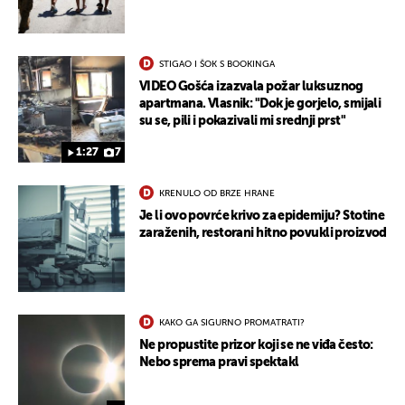
STIGAO I ŠOK S BOOKINGA
VIDEO Gošća izazvala požar luksuznog
apartmana. Vlasnik: "Dok je gorjelo, smijali
su se, pili i pokazivali mi srednji prst"
1:27
7
KRENULO OD BRZE HRANE
Je li ovo povrće krivo za epidemiju? Stotine
zaraženih, restorani hitno povukli proizvod
KAKO GA SIGURNO PROMATRATI?
Ne propustite prizor koji se ne viđa često:
Nebo sprema pravi spektakl