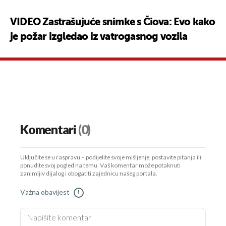
VIDEO Zastrašujuće snimke s Čiova: Evo kako
je požar izgledao iz vatrogasnog vozila
Komentari
(0)
Uključite se u raspravu – podijelite svoje mišljenje, postavite pitanja ili
ponudite svoj pogled na temu. Vaš komentar može potaknuti
zanimljiv dijalog i obogatiti zajednicu našeg portala.
Važna obavijest
!