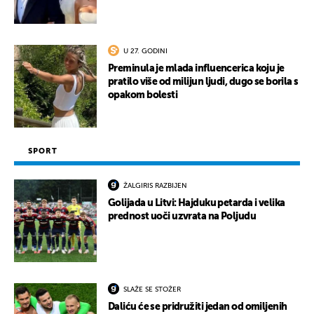
U 27. GODINI
Preminula je mlada influencerica koju je
pratilo više od milijun ljudi, dugo se borila s
opakom bolesti
SPORT
ŽALGIRIS RAZBIJEN
Golijada u Litvi: Hajduku petarda i velika
prednost uoči uzvrata na Poljudu
SLAŽE SE STOŽER
Daliću će se pridružiti jedan od omiljenih