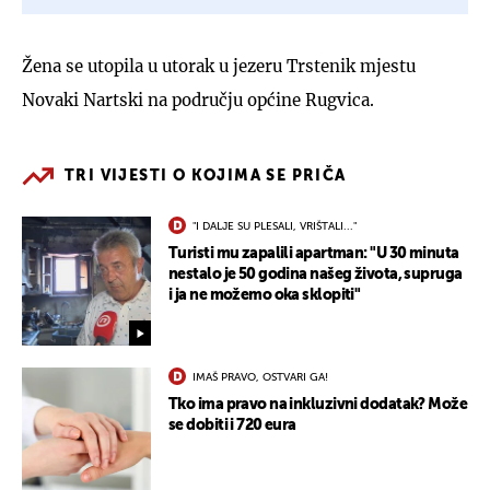
Žena se utopila u utorak u jezeru Trstenik mjestu
Novaki Nartski na području općine Rugvica.
TRI VIJESTI O KOJIMA SE PRIČA
"I DALJE SU PLESALI, VRIŠTALI..."
Turisti mu zapalili apartman: "U 30 minuta
nestalo je 50 godina našeg života, supruga
i ja ne možemo oka sklopiti"
IMAŠ PRAVO, OSTVARI GA!
Tko ima pravo na inkluzivni dodatak? Može
se dobiti i 720 eura