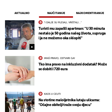
AKTUALNO
NAJČITANIJE
NAJKOMENTIRANIJE
"I DALJE SU PLESALI, VRIŠTALI..."
Turisti mu zapalili apartman: "U 30 minuta
nestalo je 50 godina našeg života, supruga
i ja ne možemo oka sklopiti"
IMAŠ PRAVO, OSTVARI GA!
Tko ima pravo na inkluzivni dodatak? Može
se dobiti i 720 eura
KAOS U CEUTI
Na stotine maloljetnika lutaju ulicama:
"Očajne obitelji traže svoju djecu"