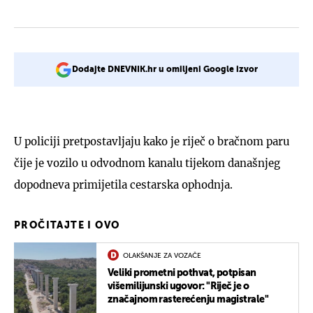
Dodajte DNEVNIK.hr u omiljeni Google izvor
U policiji pretpostavljaju kako je riječ o bračnom paru
čije je vozilo u odvodnom kanalu tijekom današnjeg
dopodneva primijetila cestarska ophodnja.
PROČITAJTE I OVO
OLAKŠANJE ZA VOZAČE
Veliki prometni pothvat, potpisan
višemilijunski ugovor: "Riječ je o
značajnom rasterećenju magistrale"