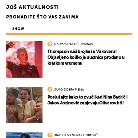
UKLJUČITE NOTIFIKACIJE
JOŠ AKTUALNOSTI
PRONAĐITE ŠTO VAS ZANIMA
SHOW
NADMAŠENA OČEKIVANJA
Thompson ruši brojke i u Vukovaru!
Objavljeno koliko je ulaznica prodano u
kratkom vremenu
SAMO DOBRA PISMA
Poslušajte kako to zvuči kad Nina Badrić i
Jakov Jozinović zapjevaju Oliverov hit!
"KAO DA SU NOVAK ĐOKOVIĆ"