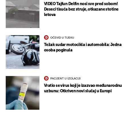
VIDEO Tajfun Delfin nosi sve pred sobom!
Deseci tisuća bez struje, otkazane stotine
letova
OČEVID U TIJEKU
Težak sudar motocikla i automobila: Jedna
osoba poginula
PACIJENT U IZOLACIJI
Vratio se virus koji je izazvao međunarodnu
uzbunu: Otkriven novi slučaj u Europi