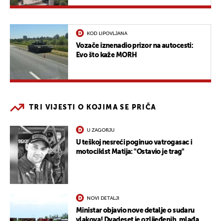
KOD LIPOVLJANA
Vozače iznenadio prizor na autocesti:
Evo što kaže MORH
TRI VIJESTI O KOJIMA SE PRIČA
U ZAGORJU
U teškoj nesreći poginuo vatrogasac i
motociklst Matija: "Ostavio je trag"
NOVI DETALJI
Ministar objavio nove detalje o sudaru
vlakova! Dvadeset je ozlijeđenih, mlađa