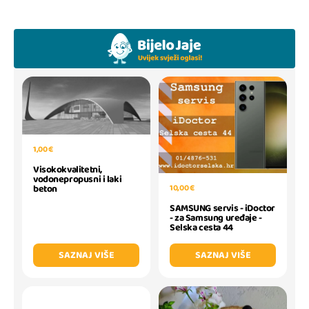
1,00 €
Visokokvalitetni,
vodonepropusni i laki
10,00 €
beton
SAMSUNG servis - iDoctor
- za Samsung uređaje -
Selska cesta 44
SAZNAJ VIŠE
SAZNAJ VIŠE