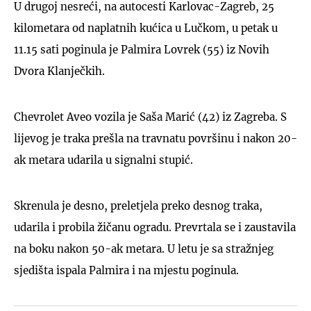
U drugoj nesreći, na autocesti Karlovac-Zagreb, 25
kilometara od naplatnih kućica u Lučkom, u petak u
11.15 sati poginula je Palmira Lovrek (55) iz Novih
Dvora Klanječkih.
Chevrolet Aveo vozila je Saša Marić (42) iz Zagreba. S
lijevog je traka prešla na travnatu površinu i nakon 20-
ak metara udarila u signalni stupić.
Skrenula je desno, preletjela preko desnog traka,
udarila i probila žičanu ogradu. Prevrtala se i zaustavila
na boku nakon 50-ak metara. U letu je sa stražnjeg
sjedišta ispala Palmira i na mjestu poginula.