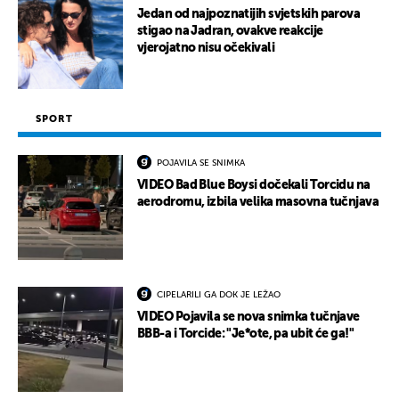
Jedan od najpoznatijih svjetskih parova
stigao na Jadran, ovakve reakcije
vjerojatno nisu očekivali
SPORT
POJAVILA SE SNIMKA
VIDEO Bad Blue Boysi dočekali Torcidu na
aerodromu, izbila velika masovna tučnjava
CIPELARILI GA DOK JE LEŽAO
VIDEO Pojavila se nova snimka tučnjave
BBB-a i Torcide: "Je*ote, pa ubit će ga!"