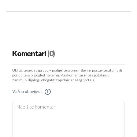
Komentari
(0)
Uključite se u raspravu – podijelite svoje mišljenje, postavite pitanja ili
ponudite svoj pogled na temu. Vaš komentar može potaknuti
zanimljiv dijalog i obogatiti zajednicu našeg portala.
Važna obavijest
!