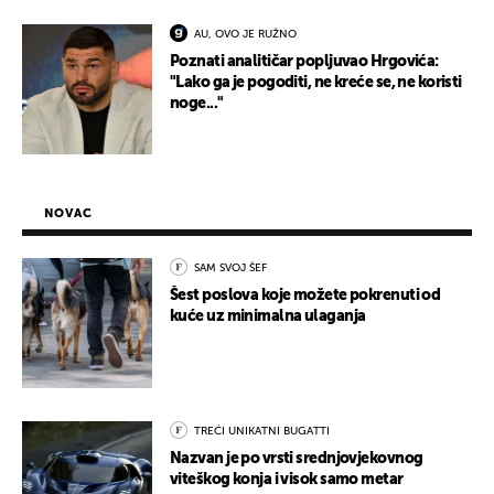
AU, OVO JE RUŽNO
Poznati analitičar popljuvao Hrgovića:
"Lako ga je pogoditi, ne kreće se, ne koristi
noge..."
NOVAC
SAM SVOJ ŠEF
Šest poslova koje možete pokrenuti od
kuće uz minimalna ulaganja
TREĆI UNIKATNI BUGATTI
Nazvan je po vrsti srednjovjekovnog
viteškog konja i visok samo metar