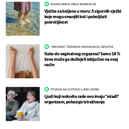
NAJSIGURNIJI OBLIK REKREACIJE
Vježbe za koljeno u moru: 5 sigurnih vježbi
koje mogu smanjiti bol i poboljšati
pokretljivost
"VRHUNAC" ŽENSKOG SEKSUALNOG ISKUSTVA
Kako do vaginalnog orgazma? Samo 18 %
žena može ga doživjeti isključivo na ovaj
način
STUDIJA NA GOTOVO 1.900 OSOBA
Ljudi koji redovito rade ovo imaju “mlađi”
organizam, pokazuje istraživanje