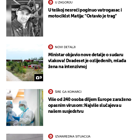
U ZAGORJU
U teškoj nesreći poginuo vatrogasac i
motociklst Matija: "Ostavio je trag"
NOVI DETALJI
Ministar objavio nove detalje o sudaru
vlakova! Dvadeset je ozlijeđenih, mlađa
žena na intenzivnoj
9
ŠIRE GA KOMARCI
Više od 240 osoba diljem Europe zaraženo
opasnim virusom: Najviše slučajeva u
našem susjedstvu
IZVANREDNA SITUACIJA