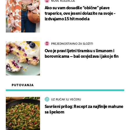
NOVE KOLEKCIJE
Ako su vam dosadile “obične” plave
traperice, ove jeseni dolazite na svoje -
izdvajamo 15 hit modela
PREJEDNOSTAVNO ZA SLOŽITI
Ovo je pravi ljetni tiramisu s limunom i
borovnicama – baš osvježava i jako je fin
PUTOVANJA
UZ RUČAK ILI VEČERU
Savršeni prilog: Recept za najfinije mahune
sa špekom