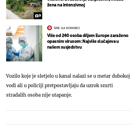
žena na intenzivnoj
9
ŠIRE GA KOMARCI
Više od 240 osoba diljem Europe zaraženo
opasnim virusom: Najviše slučajeva u
našem susjedstvu
Vozilo koje je sletjelo u kanal nalazi se u metar dubokoj
vodi ali u policiji pretpostavljaju da uzrok smrti
stradalih osoba nije utapanje.