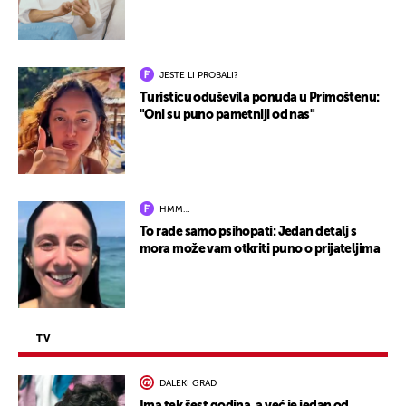
JESTE LI PROBALI?
Turisticu oduševila ponuda u Primoštenu:
"Oni su puno pametniji od nas"
HMM…
To rade samo psihopati: Jedan detalj s
mora može vam otkriti puno o prijateljima
TV
DALEKI GRAD