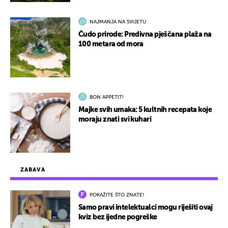
NAJMANJA NA SVIJETU
Čudo prirode: Predivna pješčana plaža na
100 metara od mora
BON APPETIT!
Majke svih umaka: 5 kultnih recepata koje
moraju znati svi kuhari
ZABAVA
POKAŽITE ŠTO ZNATE!
Samo pravi intelektualci mogu riješiti ovaj
kviz bez ijedne pogreške