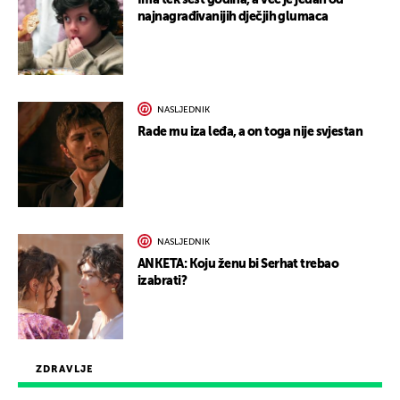
Ima tek šest godina, a već je jedan od
najnagrađivanijih dječjih glumaca
NASLJEDNIK
Rade mu iza leđa, a on toga nije svjestan
NASLJEDNIK
ANKETA: Koju ženu bi Serhat trebao
izabrati?
ZDRAVLJE