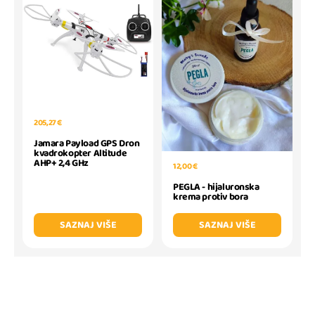
205,27 €
Jamara Payload GPS Dron
kvadrokopter Altitude
AHP+ 2,4 GHz
12,00 €
PEGLA - hijaluronska
krema protiv bora
SAZNAJ VIŠE
SAZNAJ VIŠE