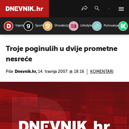
Vijesti
Sport
Showbizz
Lifestyle
Putovanja
PRETRAŽITE VIJESTI
Troje poginulih u dvije prometne
nesreće
Piše
Dnevnik.hr,
14. travnja 2007. @ 18:16
KOMENTARI