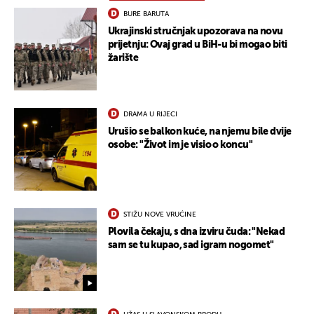
BURE BARUTA
Ukrajinski stručnjak upozorava na novu
prijetnju: Ovaj grad u BiH-u bi mogao biti
žarište
DRAMA U RIJECI
Urušio se balkon kuće, na njemu bile dvije
osobe: "Život im je visio o koncu"
STIŽU NOVE VRUĆINE
Plovila čekaju, s dna izviru čuda: "Nekad
sam se tu kupao, sad igram nogomet"