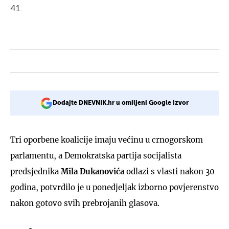
41.
Dodajte DNEVNIK.hr u omiljeni Google izvor
Tri oporbene koalicije imaju većinu u crnogorskom
parlamentu, a Demokratska partija socijalista
predsjednika
Mila Đukanovića
odlazi s vlasti nakon 30
godina, potvrdilo je u ponedjeljak izborno povjerenstvo
nakon gotovo svih prebrojanih glasova.