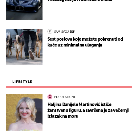
SAM SVOJ ŠEF
Šest poslova koje možete pokrenuti od
kuće uz minimalna ulaganja
LIFESTYLE
POPUT SIRENE
Haljina Danijele Martinović ističe
ženstvenu figuru, a savršena je za večernji
izlazak na moru