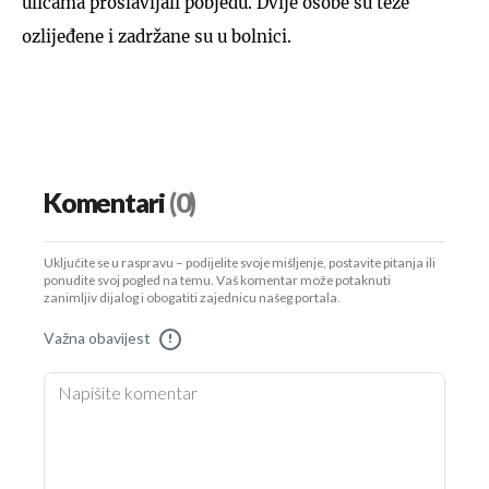
ulicama proslavljali pobjedu. Dvije osobe su teže
ozlijeđene i zadržane su u bolnici.
Komentari
(0)
Uključite se u raspravu – podijelite svoje mišljenje, postavite pitanja ili
ponudite svoj pogled na temu. Vaš komentar može potaknuti
zanimljiv dijalog i obogatiti zajednicu našeg portala.
Važna obavijest
!