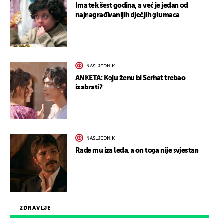
Ima tek šest godina, a već je jedan od
najnagrađivanijih dječjih glumaca
NASLJEDNIK
ANKETA: Koju ženu bi Serhat trebao
izabrati?
NASLJEDNIK
Rade mu iza leđa, a on toga nije svjestan
ZDRAVLJE