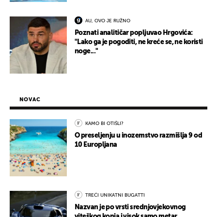
AU, OVO JE RUŽNO
Poznati analitičar popljuvao Hrgovića:
"Lako ga je pogoditi, ne kreće se, ne koristi
noge..."
NOVAC
KAMO BI OTIŠLI?
O preseljenju u inozemstvo razmišlja 9 od
10 Europljana
TREĆI UNIKATNI BUGATTI
Nazvan je po vrsti srednjovjekovnog
viteškog konja i visok samo metar