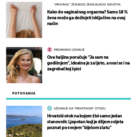
"VRHUNAC" ŽENSKOG SEKSUALNOG ISKUSTVA
Kako do vaginalnog orgazma? Samo 18 %
žena može ga doživjeti isključivo na ovaj
način
PREKRASNO IZDANJE
Ova haljina poručuje “Ja sam na
godišnjem”, idealna je za ljeto, a nosi se i na
zagrebačkoj špici
PUTOVANJA
UŽIVANJE NA "PRIVATNOM" OTOKU
Hrvatski otok na kojem živi samo jedan
stanovnik: Ljepotan koji je diljem svijeta
poznat po svojem "bijelom zlatu"