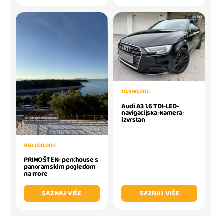
10.990,00 €
Audi A3 1.6 TDI-LED-
navigacijska-kamera-
izvrstan
950.000,00 €
PRIMOŠTEN- penthouse s
panoramskim pogledom
na more
SAZNAJ VIŠE
SAZNAJ VIŠE