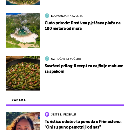
NAJMANJA NA SVIJETU
Čudo prirode: Predivna pješčana plaža na
100 metara od mora
UZ RUČAK ILI VEČERU
Savršeni prilog: Recept za najfinije mahune
sa špekom
ZABAVA
JESTE LI PROBALI?
Turisticu oduševila ponuda u Primoštenu:
"Oni su puno pametniji od nas"