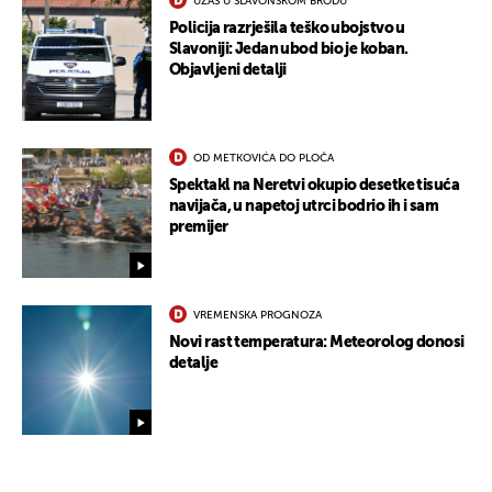
UŽAS U SLAVONSKOM BRODU
Policija razrješila teško ubojstvo u
Slavoniji: Jedan ubod bio je koban.
UKLJUČITE NOTIFIKACIJE
Objavljeni detalji
OD METKOVIĆA DO PLOČA
Spektakl na Neretvi okupio desetke tisuća
navijača, u napetoj utrci bodrio ih i sam
premijer
VREMENSKA PROGNOZA
Novi rast temperatura: Meteorolog donosi
detalje