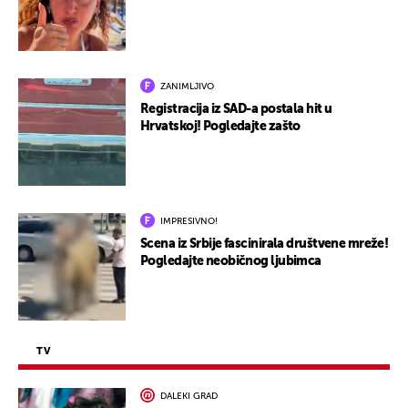
ZANIMLJIVO
Registracija iz SAD-a postala hit u
Hrvatskoj! Pogledajte zašto
IMPRESIVNO!
Scena iz Srbije fascinirala društvene mreže!
Pogledajte neobičnog ljubimca
TV
DALEKI GRAD