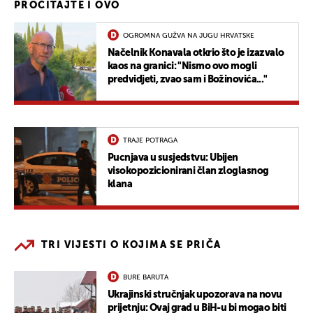
PROČITAJTE I OVO
OGROMNA GUŽVA NA JUGU HRVATSKE
Načelnik Konavala otkrio što je izazvalo
kaos na granici: "Nismo ovo mogli
predvidjeti, zvao sam i Božinovića..."
TRAJE POTRAGA
Pucnjava u susjedstvu: Ubijen
visokopozicionirani član zloglasnog
klana
TRI VIJESTI O KOJIMA SE PRIČA
BURE BARUTA
Ukrajinski stručnjak upozorava na novu
prijetnju: Ovaj grad u BiH-u bi mogao biti