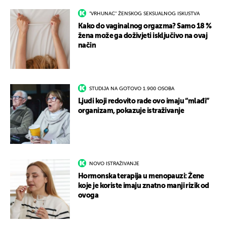
"VRHUNAC" ŽENSKOG SEKSUALNOG ISKUSTVA
Kako do vaginalnog orgazma? Samo 18 %
žena može ga doživjeti isključivo na ovaj
način
STUDIJA NA GOTOVO 1.900 OSOBA
Ljudi koji redovito rade ovo imaju “mlađi”
organizam, pokazuje istraživanje
NOVO ISTRAŽIVANJE
Hormonska terapija u menopauzi: Žene
koje je koriste imaju znatno manji rizik od
ovoga