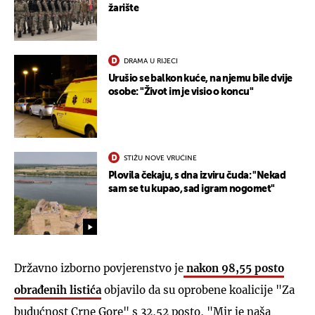
žarište
DRAMA U RIJECI
Urušio se balkon kuće, na njemu bile dvije
osobe: "Život im je visio o koncu"
STIŽU NOVE VRUĆINE
Plovila čekaju, s dna izviru čuda: "Nekad
sam se tu kupao, sad igram nogomet"
Državno izborno povjerenstvo je
nakon 98,55 posto
obrađenih listića
objavilo da su oprobene koalicije "Za
budućnost Crne Gore" s 32,52 posto, "Mir je naša