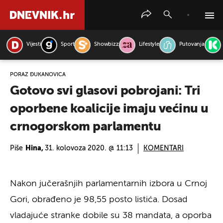
Vijesti
Sport
Showbizz
Lifestyle
Putovanja
PRETRAŽITE VIJESTI
PORAZ ĐUKANOVIĆA
Gotovo svi glasovi pobrojani: Tri
oporbene koalicije imaju većinu u
crnogorskom parlamentu
Piše
Hina,
31. kolovoza 2020. @ 11:13
KOMENTARI
Nakon jučerašnjih parlamentarnih izbora u Crnoj
Gori, obrađeno je 98,55 posto listića. Dosad
vladajuće stranke dobile su 38 mandata, a oporba