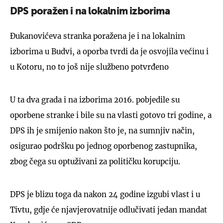
DPS poražen i na lokalnim izborima
Đukanovićeva stranka poražena je i na lokalnim
izborima u Budvi, a oporba tvrdi da je osvojila većinu i
u Kotoru, no to još nije službeno potvrđeno
U ta dva grada i na izborima 2016. pobjedile su
oporbene stranke i bile su na vlasti gotovo tri godine, a
DPS ih je smijenio nakon što je, na sumnjiv način,
osigurao podršku po jednog oporbenog zastupnika,
zbog čega su optuživani za političku korupciju.
DPS je blizu toga da nakon 24 godine izgubi vlast i u
Tivtu, gdje će njavjerovatnije odlučivati jedan mandat