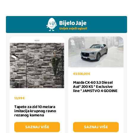
43.500,00 €
Mazda CX-60 3.3 Diesel
Aut* 200 KS * Exclusive
line * JAMSTVO 4 GODINE
13,99 €
Tapete za zid 10 metara
imitacija krupnog ravno
rezanog kamena
SAZNAJ VIŠE
SAZNAJ VIŠE