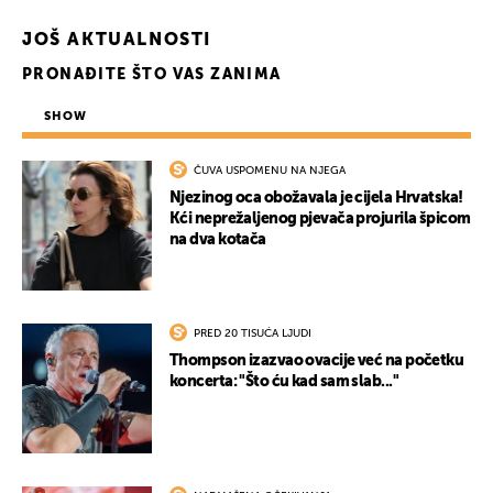
JOŠ AKTUALNOSTI
PRONAĐITE ŠTO VAS ZANIMA
SHOW
ČUVA USPOMENU NA NJEGA
Njezinog oca obožavala je cijela Hrvatska!
Kći neprežaljenog pjevača projurila špicom
na dva kotača
PRED 20 TISUĆA LJUDI
Thompson izazvao ovacije već na početku
koncerta: "Što ću kad sam slab..."