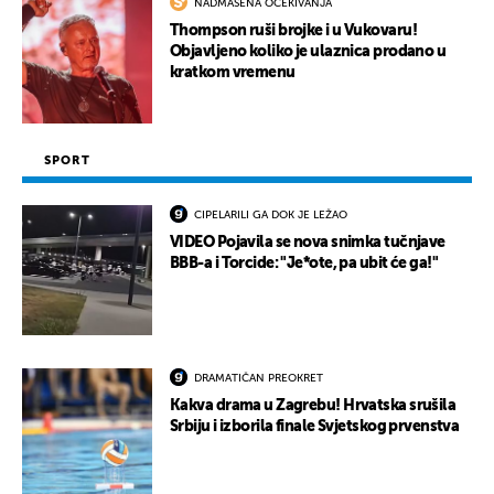
NADMAŠENA OČEKIVANJA
Thompson ruši brojke i u Vukovaru!
Objavljeno koliko je ulaznica prodano u
kratkom vremenu
SPORT
CIPELARILI GA DOK JE LEŽAO
VIDEO Pojavila se nova snimka tučnjave
BBB-a i Torcide: "Je*ote, pa ubit će ga!"
DRAMATIČAN PREOKRET
Kakva drama u Zagrebu! Hrvatska srušila
Srbiju i izborila finale Svjetskog prvenstva