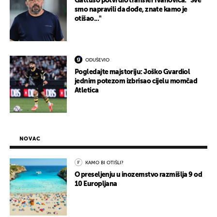
Gattuso potvrdio transfer Ivanovića: "Sve
smo napravili da dođe, znate kamo je
otišao..."
ODUŠEVIO
Pogledajte majstoriju: Joško Gvardiol
jednim potezom izbrisao cijelu momčad
Atletica
NOVAC
KAMO BI OTIŠLI?
O preseljenju u inozemstvo razmišlja 9 od
10 Europljana