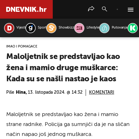
Vijesti
Sport
Showbizz
Lifestyle
Putovanja
PRETRAŽITE VIJESTI
IMAO I POMAGAČE
Maloljetnik se predstavljao kao
žena i mamio druge muškarce:
Kada su se našli nastao je kaos
Piše
Hina,
13. listopada 2024. @ 14:32
KOMENTARI
Maloljetnik se predstavljao kao žena i mamio
strane radnike. Policija ga sumnjiči da je na sličan
način napao još jednog muškarca.