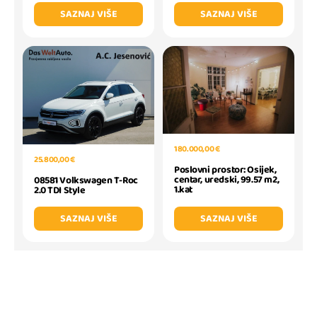
SAZNAJ VIŠE
SAZNAJ VIŠE
180.000,00 €
25.800,00 €
Poslovni prostor: Osijek,
centar, uredski, 99.57 m2,
08581 Volkswagen T-Roc
1.kat
2.0 TDI Style
SAZNAJ VIŠE
SAZNAJ VIŠE