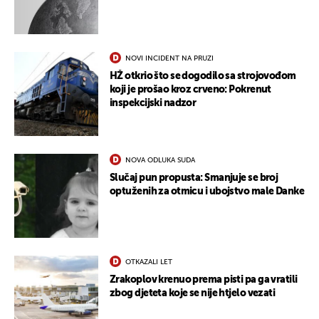
NOVI INCIDENT NA PRUZI
HŽ otkrio što se dogodilo sa strojovođom
koji je prošao kroz crveno: Pokrenut
inspekcijski nadzor
NOVA ODLUKA SUDA
UKLJUČITE NOTIFIKACIJE
Slučaj pun propusta: Smanjuje se broj
optuženih za otmicu i ubojstvo male Danke
OTKAZALI LET
Zrakoplov krenuo prema pisti pa ga vratili
zbog djeteta koje se nije htjelo vezati