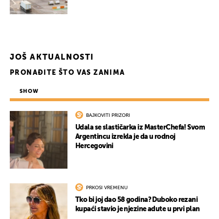
JOŠ AKTUALNOSTI
PRONAĐITE ŠTO VAS ZANIMA
SHOW
BAJKOVITI PRIZORI
Udala se slastičarka iz MasterChefa! Svom
Argentincu izrekla je da u rodnoj
Hercegovini
PRKOSI VREMENU
Tko bi joj dao 58 godina? Duboko rezani
kupaći stavio je njezine adute u prvi plan