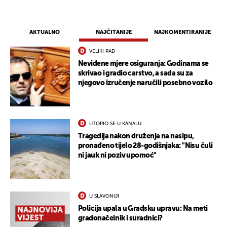
AKTUALNO
NAJČITANIJE
NAJKOMENTIRANIJE
VELIKI PAD
Neviđene mjere osiguranja: Godinama se
skrivao i gradio carstvo, a sada su za
njegovo izručenje naručili posebno vozilo
UTOPIO SE U KANALU
Tragedija nakon druženja na nasipu,
pronađeno tijelo 28-godišnjaka: "Nisu čuli
ni jauk ni poziv upomoć"
U SLAVONIJI
Policija upala u Gradsku upravu: Na meti
gradonačelnik i suradnici?