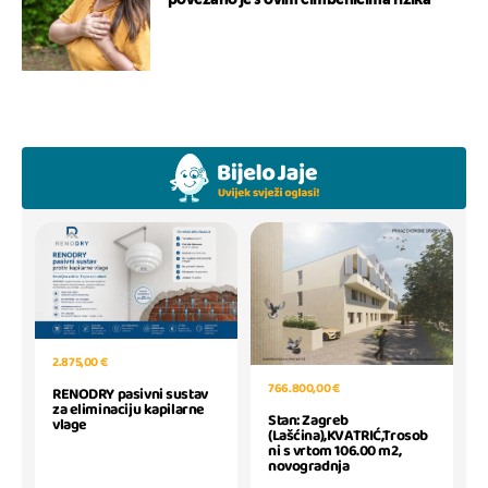
2.875,00 €
766.800,00 €
RENODRY pasivni sustav
za eliminaciju kapilarne
Stan: Zagreb
vlage
(Lašćina),KVATRIĆ,Trosob
ni s vrtom 106.00 m2,
novogradnja