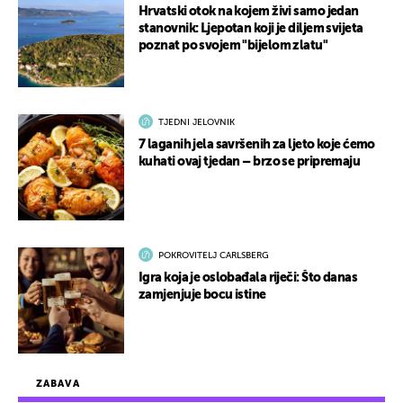
Hrvatski otok na kojem živi samo jedan
stanovnik: Ljepotan koji je diljem svijeta
poznat po svojem "bijelom zlatu"
TJEDNI JELOVNIK
7 laganih jela savršenih za ljeto koje ćemo
kuhati ovaj tjedan – brzo se pripremaju
POKROVITELJ CARLSBERG
Igra koja je oslobađala riječi: Što danas
zamjenjuje bocu istine
ZABAVA