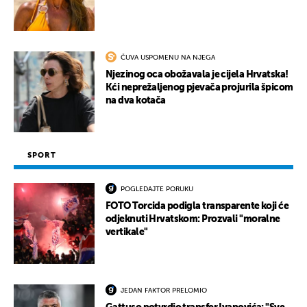
ČUVA USPOMENU NA NJEGA
Njezinog oca obožavala je cijela Hrvatska!
Kći neprežaljenog pjevača projurila špicom
na dva kotača
SPORT
POGLEDAJTE PORUKU
FOTO Torcida podigla transparente koji će
odjeknuti Hrvatskom: Prozvali "moralne
vertikale"
JEDAN FAKTOR PRELOMIO