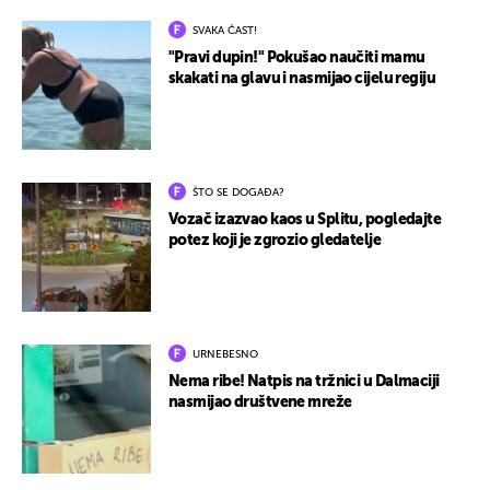
SVAKA ČAST!
"Pravi dupin!" Pokušao naučiti mamu
skakati na glavu i nasmijao cijelu regiju
ŠTO SE DOGAĐA?
Vozač izazvao kaos u Splitu, pogledajte
potez koji je zgrozio gledatelje
URNEBESNO
Nema ribe! Natpis na tržnici u Dalmaciji
nasmijao društvene mreže