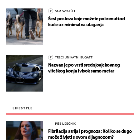
SAM SVOJ ŠEF
Šest poslova koje možete pokrenuti od
kuće uz minimalna ulaganja
TREĆI UNIKATNI BUGATTI
Nazvan je po vrsti srednjovjekovnog
viteškog konja i visok samo metar
LIFESTYLE
PIŠE LIJEČNIK
Fibrilacija atrija i prognoza: Koliko se dugo
može živjeti s ovom dijagnozom?