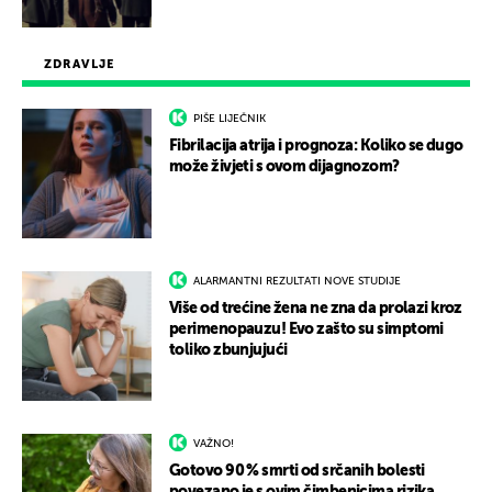
ZDRAVLJE
PIŠE LIJEČNIK
Fibrilacija atrija i prognoza: Koliko se dugo
može živjeti s ovom dijagnozom?
ALARMANTNI REZULTATI NOVE STUDIJE
Više od trećine žena ne zna da prolazi kroz
perimenopauzu! Evo zašto su simptomi
toliko zbunjujući
VAŽNO!
Gotovo 90 % smrti od srčanih bolesti
povezano je s ovim čimbenicima rizika