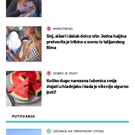
MIKROTREND
Sinj, alkari i dašak dolce vite: Jedna haljina
pretvorila je tribine u scenu iz talijanskog
filma
DOBRO JE ZNATI
Koliko dugo narezana lubenica smije
stajati u hladnjaku i kada je više nije sigurno
jesti?
PUTOVANJA
UŽIVANJE NA "PRIVATNOM" OTOKU