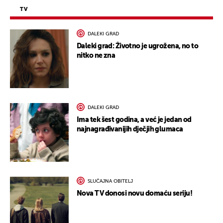
TV
DALEKI GRAD
Daleki grad: Životno je ugrožena, no to
nitko ne zna
DALEKI GRAD
Ima tek šest godina, a već je jedan od
najnagrađivanijih dječjih glumaca
SLUČAJNA OBITELJ
Nova TV donosi novu domaću seriju!