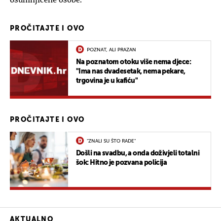
PROČITAJTE I OVO
POZNAT, ALI PRAZAN
Na poznatom otoku više nema djece:
"Ima nas dvadesetak, nema pekare,
trgovina je u kafiću"
PROČITAJTE I OVO
"ZNALI SU ŠTO RADE"
Došli na svadbu, a onda doživjeli totalni
šok: Hitno je pozvana policija
AKTUALNO