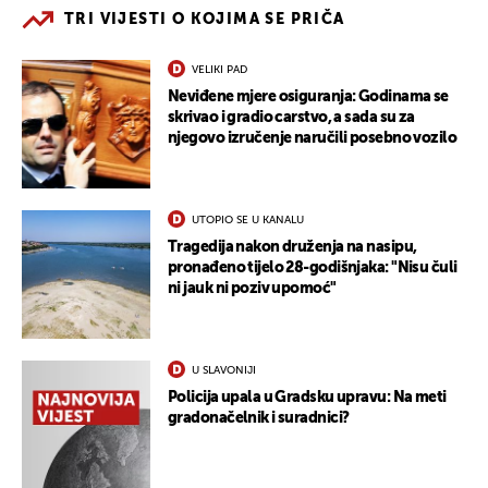
TRI VIJESTI O KOJIMA SE PRIČA
VELIKI PAD
Neviđene mjere osiguranja: Godinama se
skrivao i gradio carstvo, a sada su za
njegovo izručenje naručili posebno vozilo
UTOPIO SE U KANALU
Tragedija nakon druženja na nasipu,
pronađeno tijelo 28-godišnjaka: "Nisu čuli
ni jauk ni poziv upomoć"
U SLAVONIJI
Policija upala u Gradsku upravu: Na meti
gradonačelnik i suradnici?