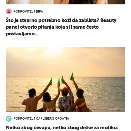
POKROVITELJ BIPA
Što je stvarno potrebno koži da zablista? Beauty
panel otvorio pitanja koja si i same često
postavljamo...
POKROVITELJ CARLSBERG CROATIA
Netko zbog ćevapa, netko zbog drške za motiku: