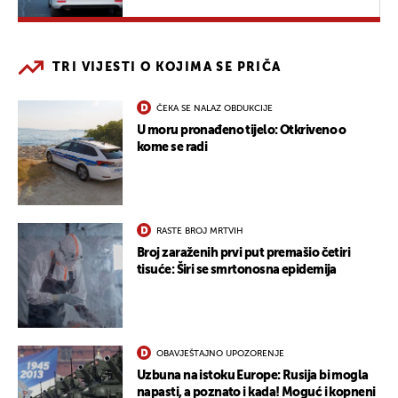
TRI VIJESTI O KOJIMA SE PRIČA
ČEKA SE NALAZ OBDUKCIJE
U moru pronađeno tijelo: Otkriveno o
kome se radi
RASTE BROJ MRTVIH
Broj zaraženih prvi put premašio četiri
tisuće: Širi se smrtonosna epidemija
OBAVJEŠTAJNO UPOZORENJE
Uzbuna na istoku Europe: Rusija bi mogla
napasti, a poznato i kada! Moguć i kopneni