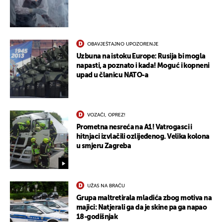
OBAVJEŠTAJNO UPOZORENJE
Uzbuna na istoku Europe: Rusija bi mogla
napasti, a poznato i kada! Moguć i kopneni
upad u članicu NATO-a
VOZAČI, OPREZ!
Prometna nesreća na A1! Vatrogasci i
hitnjaci izvlačili ozlijeđenog. Velika kolona
u smjeru Zagreba
UKLJUČITE NOTIFIKACIJE
UŽAS NA BRAČU
Grupa maltretirala mladića zbog motiva na
majici: Natjerali ga da je skine pa ga napao
18-godišnjak