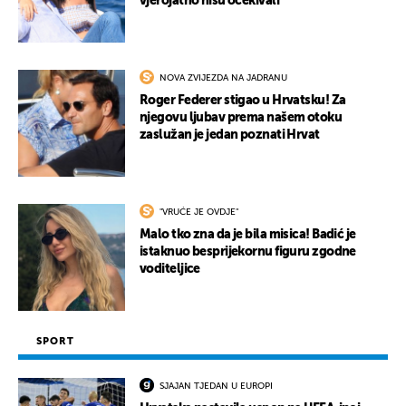
vjerojatno nisu očekivali
NOVA ZVIJEZDA NA JADRANU
Roger Federer stigao u Hrvatsku! Za
njegovu ljubav prema našem otoku
zaslužan je jedan poznati Hrvat
"VRUĆE JE OVDJE"
Malo tko zna da je bila misica! Badić je
istaknuo besprijekornu figuru zgodne
voditeljice
SPORT
SJAJAN TJEDAN U EUROPI