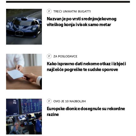
TREĆI UNIKATNI BUGATTI
Nazvan je po vrsti srednjovjekovnog
viteškog konja i visok samo metar
ZA POSLODAVCE
Kako ispravno dati nekome otkaz i izbjeći
najčešće pogreške te sudske sporove
OVO JE 10 NAJBOLJIH
Europske dionice dosegnule su rekordne
razine