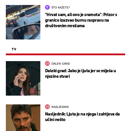
ŠTO KAŽETE?
"Hrvat sam, ali ovo je sramota": Prizor s
granice izazvao burnu raspravu na
društvenim mrežama
TV
DALEKI GRAD
Daleki grad: Jako je ljuta jer se miješa u
njezine stvari
NASLJEDNIK
Nasljednik: Ljuta je na njega i zahtjeva da
učini nešto