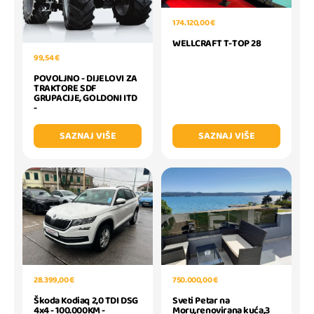
174.120,00 €
WELLCRAFT T-TOP 28
99,54 €
POVOLJNO - DIJELOVI ZA
TRAKTORE SDF
GRUPACIJE, GOLDONI ITD
-
SAZNAJ VIŠE
SAZNAJ VIŠE
28.399,00 €
750.000,00 €
Škoda Kodiaq 2,0 TDI DSG
Sveti Petar na
4x4 - 100.000KM -
Moru,renovirana kuća,3