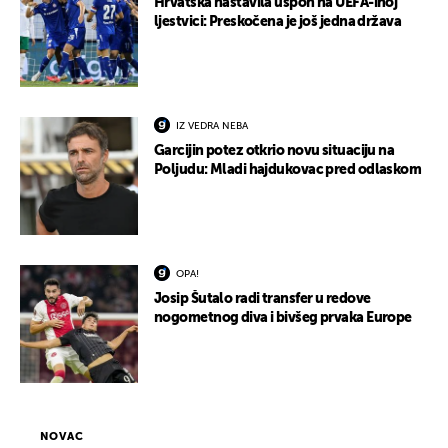
Hrvatska nastavila uspon na UEFA-inoj
ljestvici: Preskočena je još jedna država
IZ VEDRA NEBA
Garcijin potez otkrio novu situaciju na
Poljudu: Mladi hajdukovac pred odlaskom
OPA!
Josip Šutalo radi transfer u redove
nogometnog diva i bivšeg prvaka Europe
NOVAC