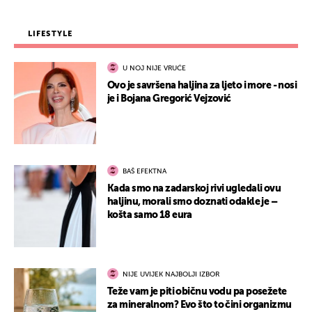
LIFESTYLE
U NOJ NIJE VRUĆE
Ovo je savršena haljina za ljeto i more - nosi
je i Bojana Gregorić Vejzović
BAŠ EFEKTNA
Kada smo na zadarskoj rivi ugledali ovu
haljinu, morali smo doznati odakle je –
košta samo 18 eura
NIJE UVIJEK NAJBOLJI IZBOR
Teže vam je piti običnu vodu pa posežete
za mineralnom? Evo što to čini organizmu