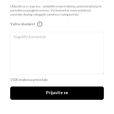
Uključite se u raspravu – podijelite svoje mišljenje, postavite pitanja ili
ponudite svoj pogled na temu. Vaš komentar može potaknuti
zanimljiv dijalog i obogatiti zajednicu našeg portala.
Važna obavijest
!
1500 znakova preostalo
Prijavite se