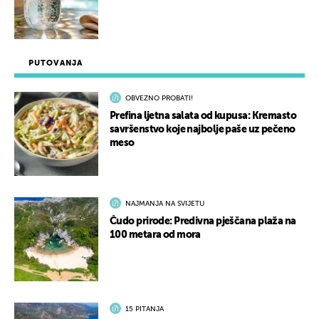
PUTOVANJA
OBVEZNO PROBATI!
Prefina ljetna salata od kupusa: Kremasto
savršenstvo koje najbolje paše uz pečeno
meso
NAJMANJA NA SVIJETU
Čudo prirode: Predivna pješčana plaža na
100 metara od mora
15 PITANJA