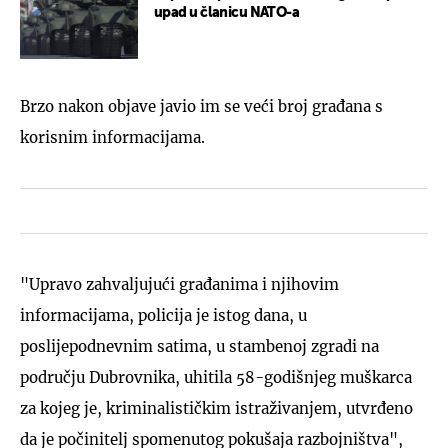
upad u članicu NATO-a
Brzo nakon objave javio im se veći broj građana s
korisnim informacijama.
"Upravo zahvaljujući građanima i njihovim
informacijama, policija je istog dana, u
poslijepodnevnim satima, u stambenoj zgradi na
području Dubrovnika, uhitila 58-godišnjeg muškarca
za kojeg je, kriminalističkim istraživanjem, utvrđeno
da je počinitelj spomenutog pokušaja razbojništva",