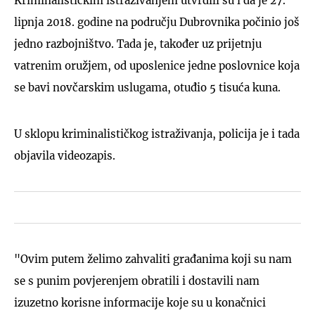
Kriminalističkim istraživanjem utvrdili su i da je 27.
lipnja 2018. godine na području Dubrovnika počinio još
jedno razbojništvo. Tada je, također uz prijetnju
vatrenim oružjem, od uposlenice jedne poslovnice koja
se bavi novčarskim uslugama, otuđio 5 tisuća kuna.
U sklopu kriminalističkog istraživanja, policija je i tada
objavila videozapis.
"Ovim putem želimo zahvaliti građanima koji su nam
se s punim povjerenjem obratili i dostavili nam
izuzetno korisne informacije koje su u konačnici