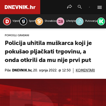
Vijesti
Sport
Showbizz
Lifestyle
Putovanja
PRETRAŽITE VIJESTI
POMOGLI GRAĐANI
Policija uhitila muškarca koji je
pokušao pljačkati trgovinu, a
onda otkrili da mu nije prvi put
Piše
DNEVNIK.hr,
20. srpnja 2022. @ 12:50
KOMENTARI