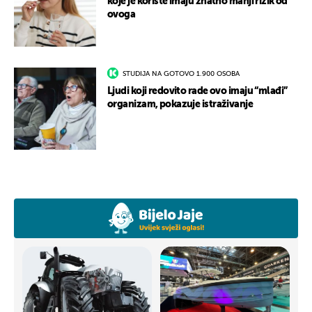
koje je koriste imaju znatno manji rizik od
ovoga
STUDIJA NA GOTOVO 1.900 OSOBA
Ljudi koji redovito rade ovo imaju “mlađi”
organizam, pokazuje istraživanje