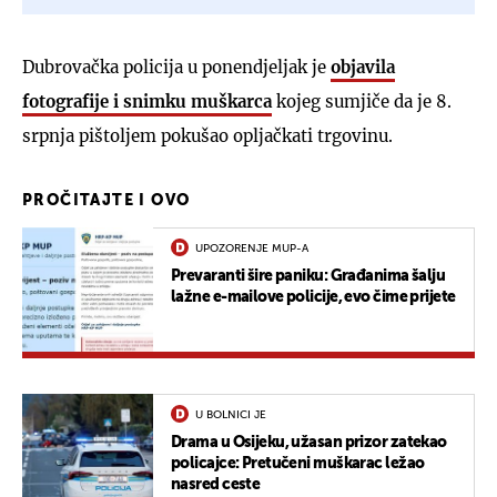
Dubrovačka policija u ponendjeljak je
objavila
fotografije i snimku muškarca
kojeg sumjiče da je 8.
srpnja pištoljem pokušao opljačkati trgovinu.
PROČITAJTE I OVO
UPOZORENJE MUP-A
Prevaranti šire paniku: Građanima šalju
lažne e-mailove policije, evo čime prijete
U BOLNICI JE
Drama u Osijeku, užasan prizor zatekao
policajce: Pretučeni muškarac ležao
nasred ceste