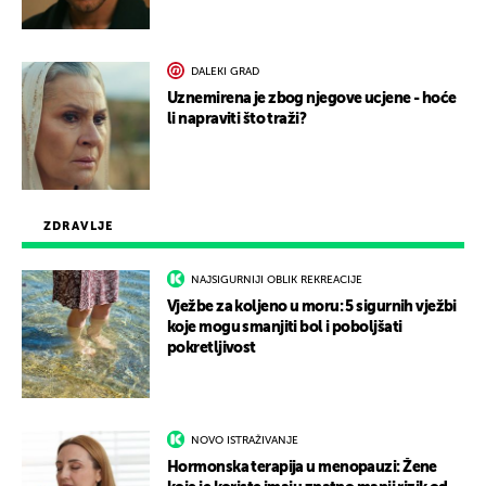
DALEKI GRAD
Uznemirena je zbog njegove ucjene - hoće
li napraviti što traži?
ZDRAVLJE
NAJSIGURNIJI OBLIK REKREACIJE
Vježbe za koljeno u moru: 5 sigurnih vježbi
koje mogu smanjiti bol i poboljšati
pokretljivost
NOVO ISTRAŽIVANJE
Hormonska terapija u menopauzi: Žene