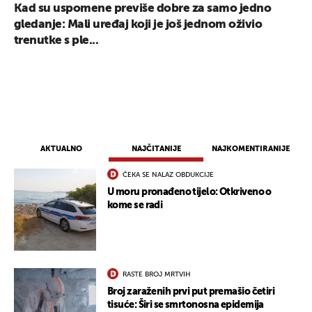
Kad su uspomene previše dobre za samo jedno
gledanje: Mali uređaj koji je još jednom oživio
trenutke s ple...
AKTUALNO
NAJČITANIJE
NAJKOMENTIRANIJE
ČEKA SE NALAZ OBDUKCIJE
U moru pronađeno tijelo: Otkriveno o
kome se radi
RASTE BROJ MRTVIH
Broj zaraženih prvi put premašio četiri
tisuće: Širi se smrtonosna epidemija