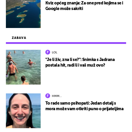
Kviz općeg znanja: Za one pred kojima se i
Google može sakriti
ZABAVA
LOL
"Je li živ, zna li se?": Snimka s Jadrana
postala hit, radi li i vaš muž ovo?
HMM…
To rade samo psihopati: Jedan detalj s
mora može vam otkriti puno o prijateljima