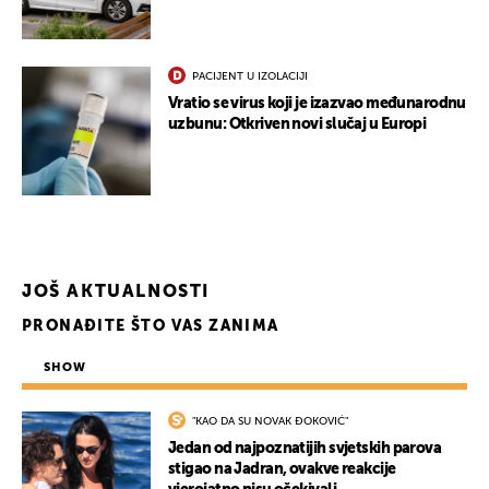
PACIJENT U IZOLACIJI
Vratio se virus koji je izazvao međunarodnu
uzbunu: Otkriven novi slučaj u Europi
JOŠ AKTUALNOSTI
PRONAĐITE ŠTO VAS ZANIMA
SHOW
"KAO DA SU NOVAK ĐOKOVIĆ"
Jedan od najpoznatijih svjetskih parova
stigao na Jadran, ovakve reakcije