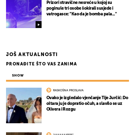
Prizori stravične nesreće u kojoj su
poginule tri osobe šokirali susjede i
vatrogasce: "Kao da je bomba pala..."
JOŠ AKTUALNOSTI
PRONAĐITE ŠTO VAS ZANIMA
SHOW
RASKOŠNA PROSLAVA
Ovako je izgledalo vjenčanje Tije Jurčić: Do
oltara ju je dopratio očuh, a slavilo se uz
Olivera i Rozgu
"UUUUUUFFFF"