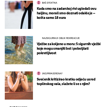
BAŠ EFEKTNA
Kada smo na zadarskoj rivi ugledali ovu
haljinu, morali smo doznati odakle je –
košta samo 18 eura
NAJSIGURNIJI OBLIK REKREACIJE
Vježbe za koljeno u moru: 5 sigurnih vježbi
koje mogu smanjiti bol i poboljšati
pokretljivost
(NE)PRIMJERENA?
Svećenik kritizirao kratku odjeću usred
toplinskog vala, slažete li se s njim?