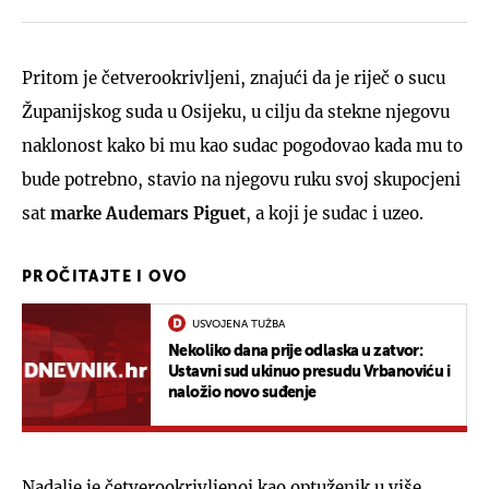
Pritom je četverookrivljeni, znajući da je riječ o sucu
Županijskog suda u Osijeku, u cilju da stekne njegovu
naklonost kako bi mu kao sudac pogodovao kada mu to
bude potrebno, stavio na njegovu ruku svoj skupocjeni
sat
marke Audemars Piguet
, a koji je sudac i uzeo.
PROČITAJTE I OVO
USVOJENA TUŽBA
Nekoliko dana prije odlaska u zatvor:
Ustavni sud ukinuo presudu Vrbanoviću i
naložio novo suđenje
Nadalje je četverookrivljenoi kao optuženik u više