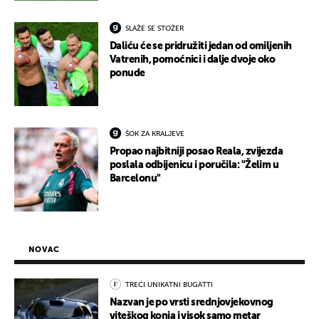
SLAŽE SE STOŽER
Daliću će se pridružiti jedan od omiljenih
Vatrenih, pomoćnici i dalje dvoje oko
ponude
ŠOK ZA KRALJEVE
Propao najbitniji posao Reala, zvijezda
poslala odbijenicu i poručila: "Želim u
Barcelonu"
NOVAC
TREĆI UNIKATNI BUGATTI
Nazvan je po vrsti srednjovjekovnog
viteškog konja i visok samo metar