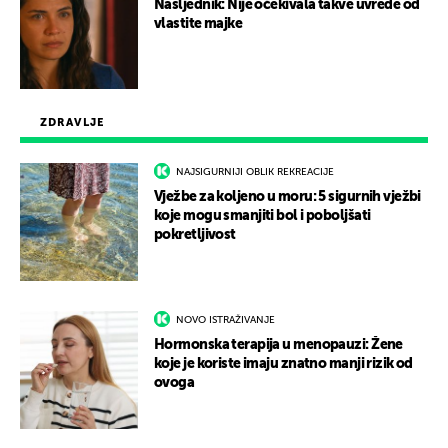
Nasljednik: Nije očekivala takve uvrede od
vlastite majke
ZDRAVLJE
NAJSIGURNIJI OBLIK REKREACIJE
Vježbe za koljeno u moru: 5 sigurnih vježbi
koje mogu smanjiti bol i poboljšati
pokretljivost
NOVO ISTRAŽIVANJE
Hormonska terapija u menopauzi: Žene
koje je koriste imaju znatno manji rizik od
ovoga