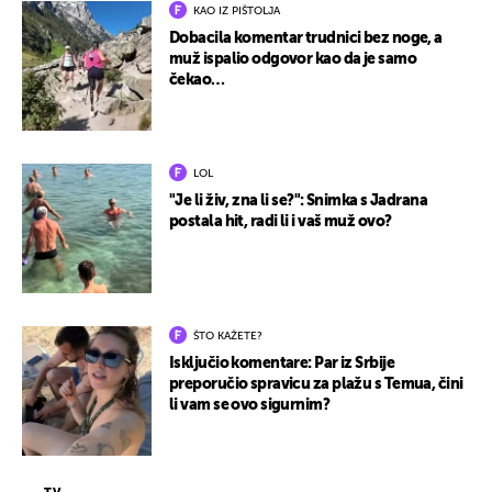
KAO IZ PIŠTOLJA
Dobacila komentar trudnici bez noge, a
muž ispalio odgovor kao da je samo
čekao…
LOL
"Je li živ, zna li se?": Snimka s Jadrana
postala hit, radi li i vaš muž ovo?
ŠTO KAŽETE?
Isključio komentare: Par iz Srbije
preporučio spravicu za plažu s Temua, čini
li vam se ovo sigurnim?