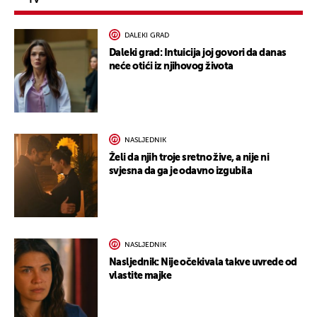
TV
DALEKI GRAD
Daleki grad: Intuicija joj govori da danas
neće otići iz njihovog života
NASLJEDNIK
Želi da njih troje sretno žive, a nije ni
svjesna da ga je odavno izgubila
NASLJEDNIK
Nasljednik: Nije očekivala takve uvrede od
vlastite majke