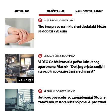
AKTUALNO
NAJČITANIJE
NAJKOMENTIRANIJE
IMAŠ PRAVO, OSTVARI GA!
Tko ima pravo na inkluzivni dodatak? Može
se dobiti i 720 eura
STIGAO I ŠOK S BOOKINGA
VIDEO Gošća izazvala požar luksuznog
apartmana. Vlasnik: "Dok je gorjelo, smijali
su se, pili i pokazivali mi srednji prst"
1:27
7
KRENULO OD BRZE HRANE
Je li ovo povrće krivo za epidemiju? Stotine
zaraženih, restorani hitno povukli proizvod