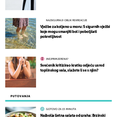
NAJSIGURNIJI OBLIK REKREACIJE
Vježbe za koljeno u moru: 5 sigurnih vježbi
koje mogu smanjiti bol i poboljšati
pokretljivost
(NE)PRIMJERENA?
Svećenik kritizirao kratku odjeću usred
toplinskog vala, slažete li se s njim?
PUTOVANJA
GOTOVO ZA 15 MINUTA
Najbolja ljetna salata od graha: Brzinski