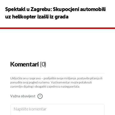
Spektakl u Zagrebu: Skupocjeni automobili
uz helikopter izašli iz grada
Komentari
(0)
Uključite se u raspravu – podijelite svoje mišljenje, postavite pitanja ili
ponudite svoj pogled na temu. Vaš komentar može potaknuti
zanimljiv dijalog i obogatiti zajednicu našeg portala.
Važna obavijest
!