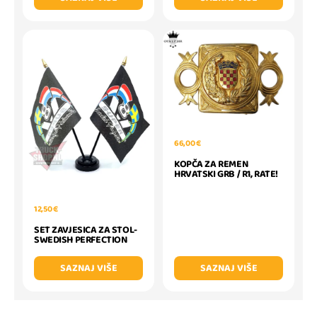
66,00 €
KOPČA ZA REMEN
HRVATSKI GRB / R1, RATE!
12,50 €
SET ZAVJESICA ZA STOL-
SWEDISH PERFECTION
SAZNAJ VIŠE
SAZNAJ VIŠE