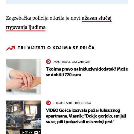
Zagrebačka policija otkrila je novi
užasan slučaj
trgovanja ljudima
.
TRI VIJESTI O KOJIMA SE PRIČA
IMAŠ PRAVO, OSTVARI GA!
Tko ima pravo na inkluzivni dodatak? Može
se dobiti i 720 eura
STIGAO I ŠOK S BOOKINGA
VIDEO Gošća izazvala požar luksuznog
apartmana. Vlasnik: "Dok je gorjelo, smijali
su se, pili i pokazivali mi srednji prst"
1:27
7