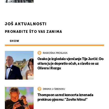
JOŠ AKTUALNOSTI
PRONAĐITE ŠTO VAS ZANIMA
SHOW
RASKOŠNA PROSLAVA
Ovako je izgledalo vjenčanje Tije Jurčić: Do
oltara ju je dopratio očuh, a slavilo se uz
Olivera i Rozgu
DRAMA U ŠIBENIKU
Thompson usred koncerta iznenada
prekinuo pjesmu: "Zovite hitnu!"