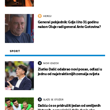
HEROJ
General pobjednik: Gdje i što 31 godinu
nakon Oluje radi general Ante Gotovina?
SPORT
NOVI IZAZOV
Zlatko Dalić odabrao novi posao, odlazi u
jednu od najatraktivnijih zemalja svijeta
SLAŽE SE STOŽER
Daliću će se pridružiti jedan od omiljenih