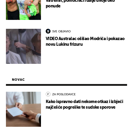
Vatrenih, pomoćnici i dalje dvoje oko
ponude
SVE OBJAVIO
VIDEO Australac ošišao Modrića i pokazao
novu Lukinu frizuru
NOVAC
ZA POSLODAVCE
Kako ispravno dati nekome otkaz i izbjeći
najčešće pogreške te sudske sporove