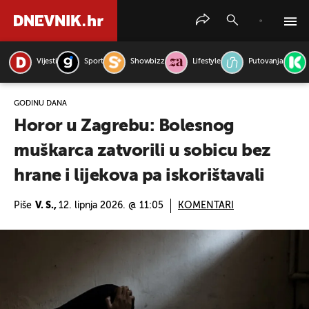
Vijesti
Sport
Showbizz
Lifestyle
Putovanja
PRETRAŽITE VIJESTI
GODINU DANA
Horor u Zagrebu: Bolesnog
muškarca zatvorili u sobicu bez
hrane i lijekova pa iskorištavali
Piše
V. S.,
12. lipnja 2026. @ 11:05
KOMENTARI