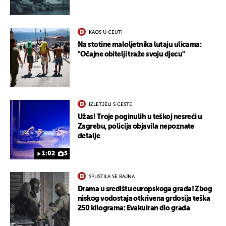
UKLJUČITE NOTIFIKACIJE
KAOS U CEUTI
Na stotine maloljetnika lutaju ulicama:
"Očajne obitelji traže svoju djecu"
IZLETJELI S CESTE
Užas! Troje poginulih u teškoj nesreći u
Zagrebu, policija objavila nepoznate
detalje
1:02
5
SPUSTILA SE RAJNA
Drama u središtu europskoga grada! Zbog
niskog vodostaja otkrivena grdosija teška
250 kilograma: Evakuiran dio grada