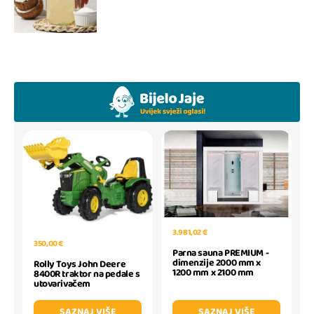
3.981,02 €
350,00 €
Parna sauna PREMIUM -
dimenzije 2000 mm x
Rolly Toys John Deere
1200 mm x 2100 mm
8400R traktor na pedale s
utovarivačem
SAZNAJ VIŠE
SAZNAJ VIŠE