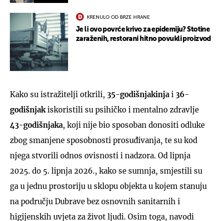
KRENULO OD BRZE HRANE
Je li ovo povrće krivo za epidemiju? Stotine
zaraženih, restorani hitno povukli proizvod
Kako su istražitelji otkrili,
35-godišnjakinja
i
36-
godišnjak
iskoristili su psihičko i mentalno zdravlje
43-godišnjaka
, koji nije bio sposoban donositi odluke
zbog smanjene sposobnosti prosuđivanja, te su kod
njega stvorili odnos ovisnosti i nadzora. Od lipnja
2025. do 5. lipnja 2026., kako se sumnja, smjestili su
ga u jednu prostoriju u sklopu objekta u kojem stanuju
na području Dubrave bez osnovnih sanitarnih i
higijenskih uvjeta za život ljudi. Osim toga, navodi