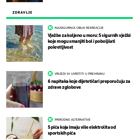
ZDRAVLJE
NAJSIGURNIJI OBLIK REKREACIJE
Vježbe za koljeno u moru: 5 sigurnih vježbi
koje mogu smanjiti bol i poboljšati
pokretljivost
VRIJEDI IH UVRSTITI U PREHRANU
6 napitaka koje dijetetičari preporučuju za
zdrave zglobove
PRIRODNE ALTERNATIVE
5 pića koja imaju više elektrolita od
sportskih pića