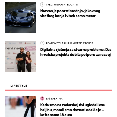
TREĆI UNIKATNI BUGATTI
Nazvan je po vrsti srednjovjekovnog
viteškog konja i visok samo metar
POKROVITELJ PHILIP MORRIS ZAGREB
Digitalna rješenja za stvarne probleme: Dva
hrvatska projekta dobila potporu za razvoj
LIFESTYLE
BAŠ EFEKTNA
Kada smo na zadarskoj rivi ugledali ovu
haljinu, morali smo doznati odakle je –
košta samo 18 eura