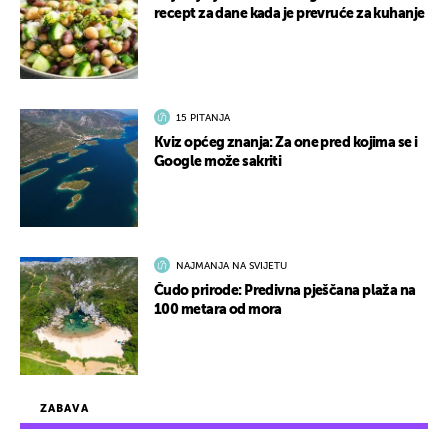
recept za dane kada je prevruće za kuhanje
15 PITANJA
Kviz općeg znanja: Za one pred kojima se i
Google može sakriti
NAJMANJA NA SVIJETU
Čudo prirode: Predivna pješčana plaža na
100 metara od mora
ZABAVA