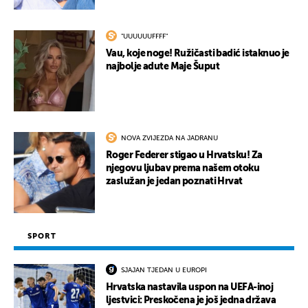
"UUUUUUFFFF"
UKLJUČITE NOTIFIKACIJE
Vau, koje noge! Ružičasti badić istaknuo je
najbolje adute Maje Šuput
NOVA ZVIJEZDA NA JADRANU
Roger Federer stigao u Hrvatsku! Za
njegovu ljubav prema našem otoku
zaslužan je jedan poznati Hrvat
SPORT
SJAJAN TJEDAN U EUROPI
Hrvatska nastavila uspon na UEFA-inoj
ljestvici: Preskočena je još jedna država