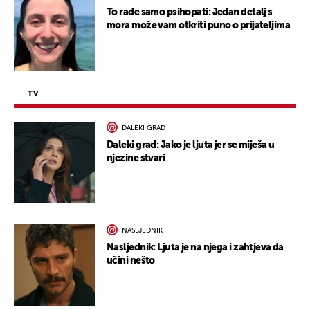
To rade samo psihopati: Jedan detalj s
mora može vam otkriti puno o prijateljima
TV
DALEKI GRAD
Daleki grad: Jako je ljuta jer se miješa u
njezine stvari
NASLJEDNIK
Nasljednik: Ljuta je na njega i zahtjeva da
učini nešto