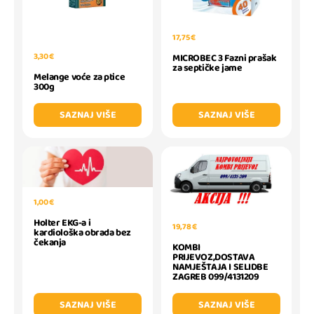
17,75 €
3,30 €
MICROBEC 3 Fazni prašak
za septičke jame
Melange voće za ptice
300g
SAZNAJ VIŠE
SAZNAJ VIŠE
1,00 €
Holter EKG-a i
19,78 €
kardiološka obrada bez
čekanja
KOMBI
PRIJEVOZ,DOSTAVA
NAMJEŠTAJA I SELIDBE
ZAGREB 099/4131209
SAZNAJ VIŠE
SAZNAJ VIŠE