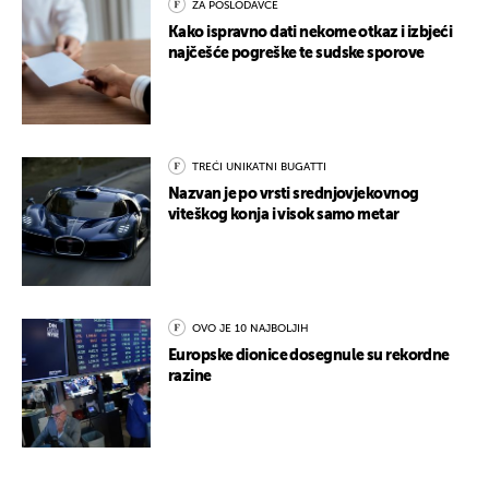
ZA POSLODAVCE
Kako ispravno dati nekome otkaz i izbjeći
najčešće pogreške te sudske sporove
TREĆI UNIKATNI BUGATTI
Nazvan je po vrsti srednjovjekovnog
viteškog konja i visok samo metar
OVO JE 10 NAJBOLJIH
Europske dionice dosegnule su rekordne
razine