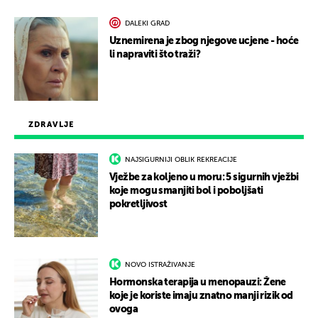
DALEKI GRAD
Uznemirena je zbog njegove ucjene - hoće
li napraviti što traži?
ZDRAVLJE
NAJSIGURNIJI OBLIK REKREACIJE
Vježbe za koljeno u moru: 5 sigurnih vježbi
koje mogu smanjiti bol i poboljšati
pokretljivost
NOVO ISTRAŽIVANJE
Hormonska terapija u menopauzi: Žene
koje je koriste imaju znatno manji rizik od
ovoga