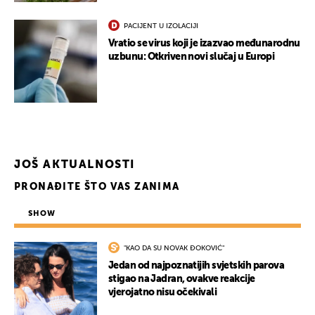
PACIJENT U IZOLACIJI
Vratio se virus koji je izazvao međunarodnu
uzbunu: Otkriven novi slučaj u Europi
JOŠ AKTUALNOSTI
PRONAĐITE ŠTO VAS ZANIMA
SHOW
"KAO DA SU NOVAK ĐOKOVIĆ"
Jedan od najpoznatijih svjetskih parova
stigao na Jadran, ovakve reakcije
vjerojatno nisu očekivali