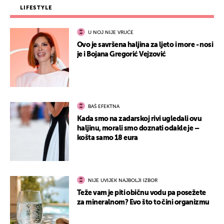
LIFESTYLE
U NOJ NIJE VRUĆE
Ovo je savršena haljina za ljeto i more - nosi
je i Bojana Gregorić Vejzović
BAŠ EFEKTNA
Kada smo na zadarskoj rivi ugledali ovu
haljinu, morali smo doznati odakle je –
košta samo 18 eura
NIJE UVIJEK NAJBOLJI IZBOR
Teže vam je piti običnu vodu pa posežete
za mineralnom? Evo što to čini organizmu