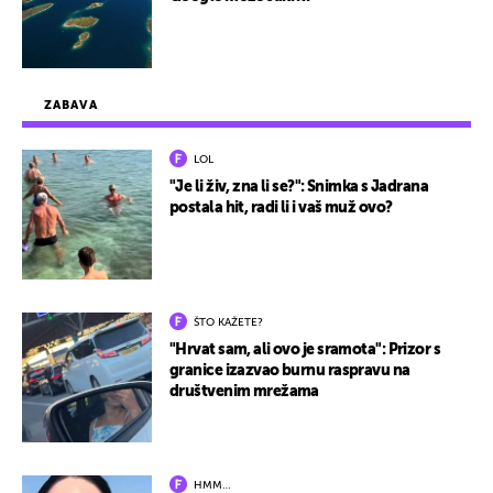
ZABAVA
LOL
"Je li živ, zna li se?": Snimka s Jadrana
postala hit, radi li i vaš muž ovo?
ŠTO KAŽETE?
"Hrvat sam, ali ovo je sramota": Prizor s
granice izazvao burnu raspravu na
društvenim mrežama
HMM…