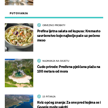
PUTOVANJA
OBVEZNO PROBATI!
Prefina ljetna salata od kupusa: Kremasto
savršenstvo koje najbolje paše uz pečeno
meso
NAJMANJA NA SVIJETU
Čudo prirode: Predivna pješčana plaža na
100 metara od mora
15 PITANJA
Kviz općeg znanja: Za one pred kojima se i
Google može sakriti