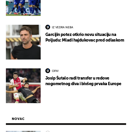
IZ VEDRA NEBA
Garcijin potez otkrio novu situaciju na
Poljudu: Mladi hajdukovac pred odlaskom
OPA!
Josip Šutalo radi transfer u redove
nogometnog diva i bivšeg prvaka Europe
NOVAC