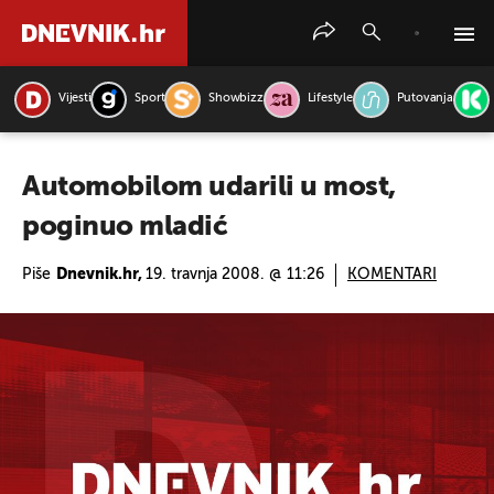
Vijesti
Sport
Showbizz
Lifestyle
Putovanja
PRETRAŽITE VIJESTI
Automobilom udarili u most,
poginuo mladić
Piše
Dnevnik.hr,
19. travnja 2008. @ 11:26
KOMENTARI