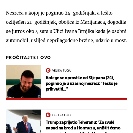
Nesreća u kojoj je poginuo 24-godišnjak, a teško
ozlijeđen 21-godišnjak, obojica iz Marijanaca, dogodila
se jutros oko 4 sata u Ulici Ivana Brnjika kada je osobni
automobil, uslijed neprilagođene brzine, udario u most.
PROČITAJTE I OVO
VELIKA TUGA
Kolege se oprostile od Stjepana (24),
poginuo je u užasnoj nesreći: "Teško je
prihvatiti..."
OKO ZA OKO
Trump zaprijetio Teheranu: "Za svaki
napad na brod u Hormuzu, uništit ćemo