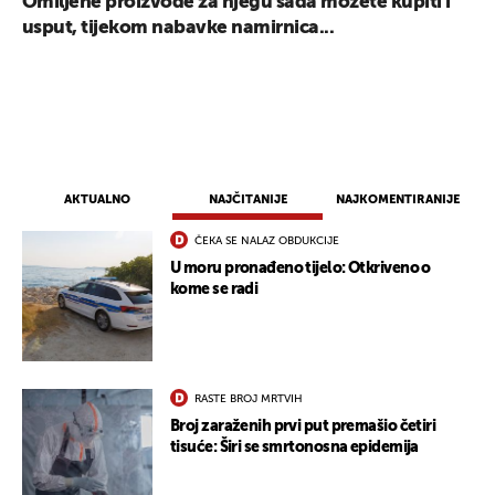
Omiljene proizvode za njegu sada možete kupiti i
usput, tijekom nabavke namirnica...
AKTUALNO
NAJČITANIJE
NAJKOMENTIRANIJE
ČEKA SE NALAZ OBDUKCIJE
U moru pronađeno tijelo: Otkriveno o
kome se radi
RASTE BROJ MRTVIH
Broj zaraženih prvi put premašio četiri
tisuće: Širi se smrtonosna epidemija