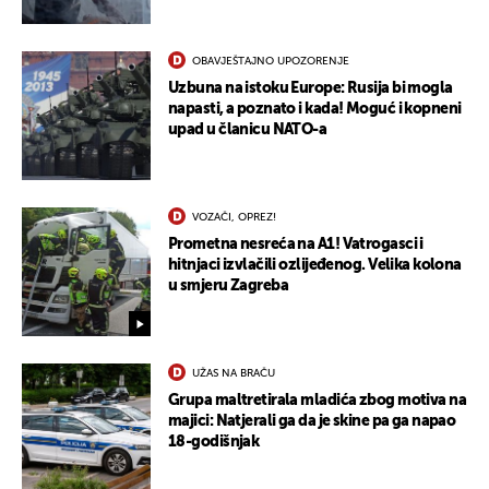
OBAVJEŠTAJNO UPOZORENJE
Uzbuna na istoku Europe: Rusija bi mogla
napasti, a poznato i kada! Moguć i kopneni
upad u članicu NATO-a
VOZAČI, OPREZ!
Prometna nesreća na A1! Vatrogasci i
hitnjaci izvlačili ozlijeđenog. Velika kolona
u smjeru Zagreba
UŽAS NA BRAČU
Grupa maltretirala mladića zbog motiva na
majici: Natjerali ga da je skine pa ga napao
18-godišnjak