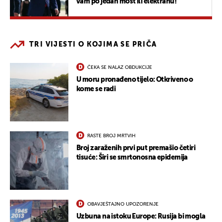
vam po jedan most ili elektranu!"
TRI VIJESTI O KOJIMA SE PRIČA
ČEKA SE NALAZ OBDUKCIJE
U moru pronađeno tijelo: Otkriveno o
kome se radi
RASTE BROJ MRTVIH
Broj zaraženih prvi put premašio četiri
tisuće: Širi se smrtonosna epidemija
OBAVJEŠTAJNO UPOZORENJE
Uzbuna na istoku Europe: Rusija bi mogla