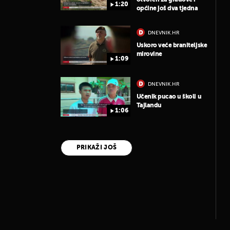
1:20
općine još dva tjedna
DNEVNIK.HR
Uskoro veće braniteljske
mirovine
1:09
DNEVNIK.HR
Učenik pucao u školi u
Tajlandu
1:06
PRIKAŽI JOŠ