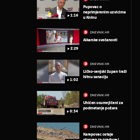
Pupovac o
neprimjerenim uzvicima
1:16
u Kninu
DNEVNIK.HR
Alkarske svečanosti
2:29
DNEVNIK.HR
Ličko-senjski župan traži
hitnu sanaciju
1:02
DNEVNIK.HR
Uhićen osumnjičeni za
podmetanje požara
0:34
DNEVNIK.HR
Karepovac ostaje
otvoren za gradove i