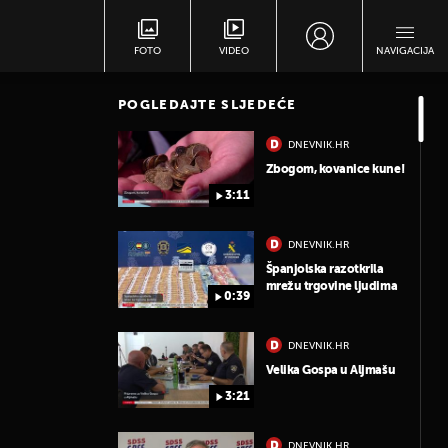
FOTO
VIDEO
NAVIGACIJA
POGLEDAJTE SLJEDEĆE
DNEVNIK.HR
Zbogom, kovanice kune!
3:11
DNEVNIK.HR
Španjolska razotkrila
mrežu trgovine ljudima
0:39
DNEVNIK.HR
Velika Gospa u Aljmašu
3:21
DNEVNIK.HR