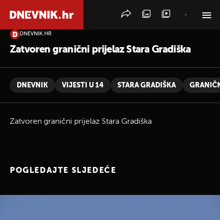
DNEVNIK.HR
PRETRAŽITE VIJESTI
Zatvoren granični prijelaz Stara Gradiška
DNEVNIK
VIJESTI U 14
STARA GRADIŠKA
GRANIČN
Zatvoren granični prijelaz Stara Gradiška
POGLEDAJTE SLJEDEĆE