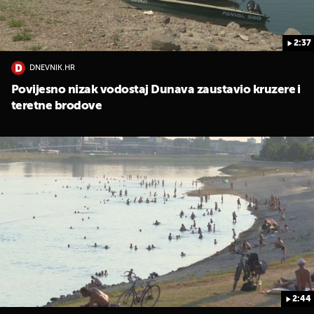
2:37
DNEVNIK.HR
Povijesno nizak vodostaj Dunava zaustavio kruzere i
teretne brodove
2:44