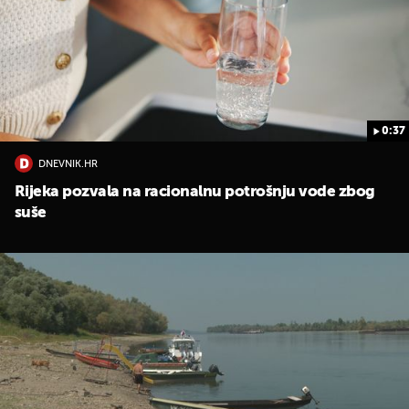
0:37
DNEVNIK.HR
Rijeka pozvala na racionalnu potrošnju vode zbog
suše